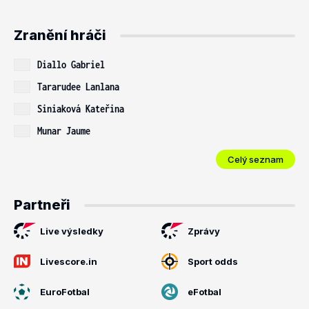
Zranění hráči
Diallo Gabriel
Tararudee Lanlana
Siniaková Kateřina
Munar Jaume
Celý seznam
Partneři
Live výsledky
Zprávy
Livescore.in
Sport odds
EuroFotbal
eFotbal