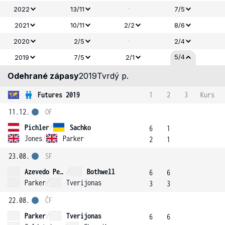
-
2022
13/11
7/5
2021
10/11
2/2
8/6
-
2020
2/5
2/4
5/4
2019
7/5
2/1
Odehrané zápasy
2019
Tvrdý p.
Futures 2019
1
2
3
Kurs
11.12.
OF
Pichler
/
Sachko
6
1
Jones
/
Parker
2
1
23.08.
SF
Azevedo Pereira E Oliveira
/
Bothwell
6
6
Parker
/
Tverijonas
3
3
22.08.
ČF
Parker
/
Tverijonas
6
6