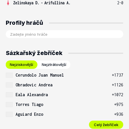
Zelinskaya D.
-
Arifullina A.
2-0
Profily hráčů
Sázkařský žebříček
Nejziskovější
Nejztrátovější
Cerundolo Juan Manuel
+1737
Obradovic Andrea
+1126
Eala Alexandra
+1072
Torres Tiago
+975
Aguiard Enzo
+936
Celý žebříček