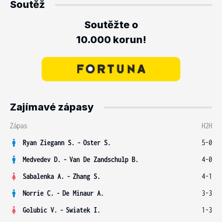
Soutěž
Soutěžte o
10.000 korun!
Zajímavé zápasy
Zápas
H2H
Ryan Ziegann S.
-
Oster S.
5-0
Medvedev D.
-
Van De Zandschulp B.
4-0
Sabalenka A.
-
Zhang S.
4-1
Norrie C.
-
De Minaur A.
3-3
Golubic V.
-
Swiatek I.
1-3