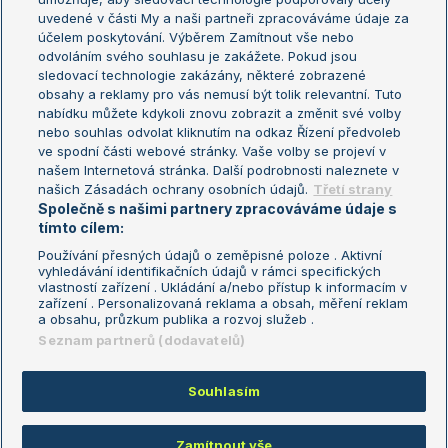
uvedené v části My a naši partneři zpracováváme údaje za
US Open
účelem poskytování. Výběrem Zamítnout vše nebo
odvoláním svého souhlasu je zakážete. Pokud jsou
Turnaj mistrů
sledovací technologie zakázány, některé zobrazené
Turnaj mistryň
obsahy a reklamy pro vás nemusí být tolik relevantní. Tuto
Aktualní trendy
nabídku můžete kdykoli znovu zobrazit a změnit své volby
nebo souhlas odvolat kliknutím na odkaz Řízení předvoleb
ve spodní části webové stránky. Vaše volby se projeví v
Fotbalové přestupy
našem Internetová stránka. Další podrobnosti naleznete v
Livesport Daily
našich Zásadách ochrany osobních údajů.
Třetí strany
Společně s našimi partnery zpracováváme údaje s
LS Prague Open
tímto cílem:
Používání přesných údajů o zeměpisné poloze . Aktivní
vyhledávání identifikačních údajů v rámci specifických
vlastností zařízení . Ukládání a/nebo přístup k informacím v
Podmínky užití
Nastavení soukromí
zařízení . Personalizovaná reklama a obsah, měření reklam
GDPR a žurnalistika
Reklama
a obsahu, průzkum publika a rozvoj služeb .
Informace o zpracování osobních
Kontakt
Seznam partnerů (dodavatelů)
údajů
Tiráž
Souhlasím
Copyright © 2008-2026 TenisPortal.cz. Využíváme zpravodajství ČTK.
Zamítnout vše