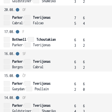
Goldsteiner
/
Shumeiko
3
2
20.08.
OF
Parker
/
Tverijonas
7
6
Cabral
/
Falcao
5
4
17.08.
F
Bothwell
/
Tchoutakian
6
6
Parker
/
Tverijonas
3
2
16.08.
SF
Parker
/
Tverijonas
6
6
Borges
/
Cabral
3
2
15.08.
ČF
Parker
/
Tverijonas
6
6
Gueydan
/
Poullain
2
0
14.08.
OF
Parker
/
Tverijonas
6
6
Goldsteiner
/
Shumeiko
4
3