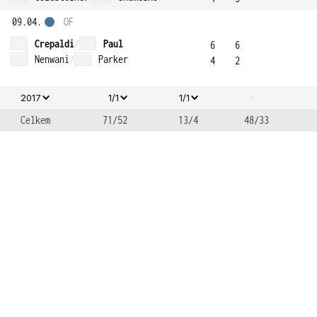
09.04.
OF
Crepaldi
/
Paul
6
6
Nenwani
/
Parker
4
2
-
2017
1/1
1/1
Celkem
71/52
13/4
48/33