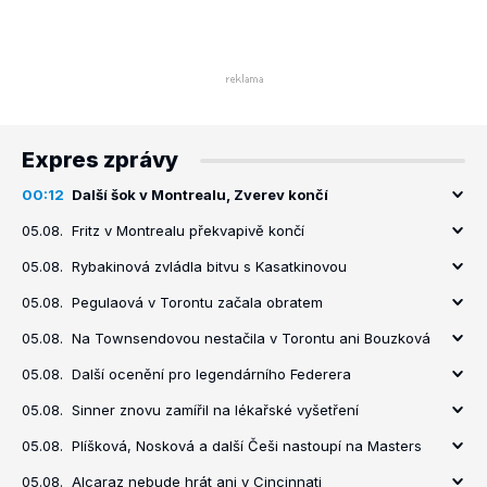
Expres zprávy
00:12
Další šok v Montrealu, Zverev končí
05.08.
Fritz v Montrealu překvapivě končí
05.08.
Rybakinová zvládla bitvu s Kasatkinovou
05.08.
Pegulaová v Torontu začala obratem
05.08.
Na Townsendovou nestačila v Torontu ani Bouzková
05.08.
Další ocenění pro legendárního Federera
05.08.
Sinner znovu zamířil na lékařské vyšetření
05.08.
Plíšková, Nosková a další Češi nastoupí na Masters
05.08.
Alcaraz nebude hrát ani v Cincinnati