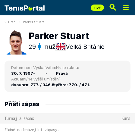
Hráči
Parker Stuart
Parker Stuart
29
muž
Velká Británie
Datum nar.:
Výška:
Váha:
Hraje rukou:
30. 7. 1997
-
-
Pravá
Aktuální/nejvyšší umístění:
dvouhra: 777. / 346.
čtyřhra: 770. / 471.
Příští zápas
Turnaj a zápas
Kurs
Žádné nadcházející zápasy.