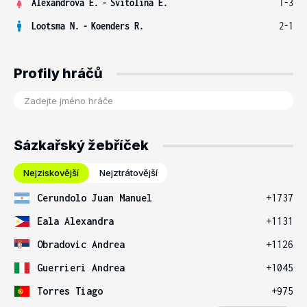
Alexandrova E.
-
Svitolina E.
1-3
Lootsma N.
-
Koenders R.
2-1
Profily hráčů
Sázkařský žebříček
Nejziskovější
Nejztrátovější
Cerundolo Juan Manuel
+1737
Eala Alexandra
+1131
Obradovic Andrea
+1126
Guerrieri Andrea
+1045
Torres Tiago
+975