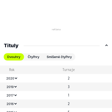
Tituly
Dvouhry
Čtyřhry
Smíšené čtyřhry
Rok
Turnaje
2
2020
3
2019
1
2017
2
2016