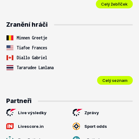
Celý žebříček
Zranění hráči
Minnen Greetje
Tiafoe Frances
Diallo Gabriel
Tararudee Lanlana
Celý seznam
Partneři
Live výsledky
Zprávy
Livescore.in
Sport odds