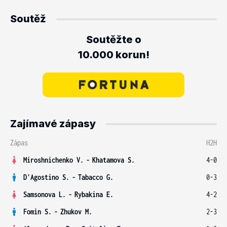
Soutěž
Soutěžte o
10.000 korun!
Zajímavé zápasy
Zápas
H2H
Miroshnichenko V.
-
Khatamova S.
4-0
D'Agostino S.
-
Tabacco G.
0-3
Samsonova L.
-
Rybakina E.
4-2
Fomin S.
-
Zhukov M.
2-3