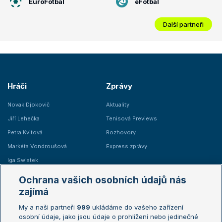
EuroFotbal
eFotbal
Další partneři
Hráči
Zprávy
Novak Djokovič
Aktuality
Jiří Lehečka
Tenisová Previews
Petra Kvitová
Rozhovory
Markéta Vondroušová
Express zprávy
Iga Swiatek
Marie Bouzková
Ochrana vašich osobních údajů nás
Žebříčky
Kalendář turnajů
zajímá
My a naši partneři
999
ukládáme do vašeho zařízení
Žebříček ATP (muži)
Australian Open
osobní údaje, jako jsou údaje o prohlížení nebo jedinečné
Žebříček WTA (ženy)
French Open