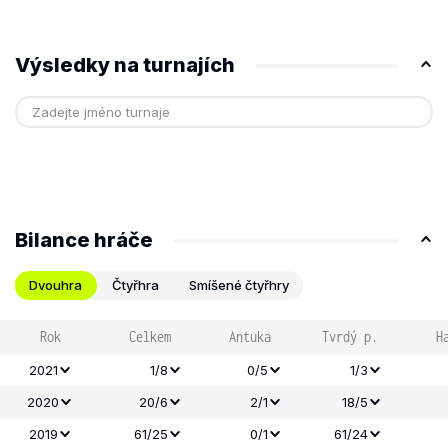
Výsledky na turnajích
Bilance hráče
Dvouhra
Čtyřhra
Smíšené čtyřhry
Rok
Celkem
Antuka
Tvrdý p.
H
2021
1/8
0/5
1/3
2020
20/6
2/1
18/5
2019
61/25
0/1
61/24