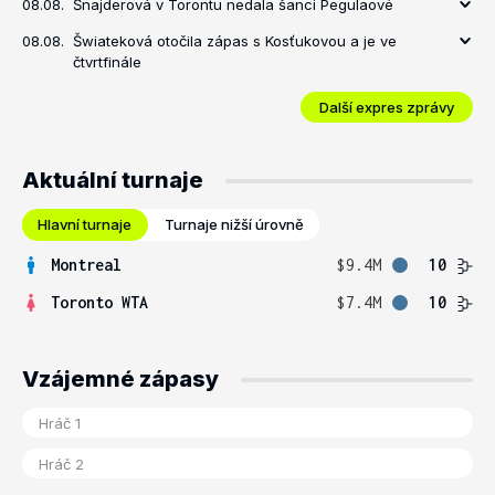
08.08.
Šnajderová v Torontu nedala šanci Pegulaové
08.08.
Šwiateková otočila zápas s Kosťukovou a je ve
čtvrtfinále
Další expres zprávy
Aktuální turnaje
Hlavní turnaje
Turnaje nižší úrovně
Montreal
$9.4M
10
Toronto WTA
$7.4M
10
Vzájemné zápasy