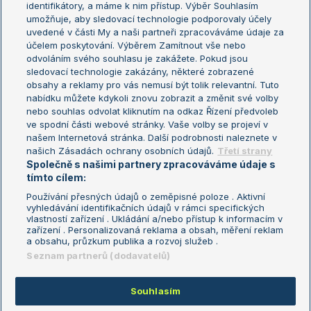
identifikátory, a máme k nim přístup. Výběr Souhlasím
umožňuje, aby sledovací technologie podporovaly účely
Sázkařský žebříček
Wimbledon
uvedené v části My a naši partneři zpracováváme údaje za
US Open
účelem poskytování. Výběrem Zamítnout vše nebo
odvoláním svého souhlasu je zakážete. Pokud jsou
Turnaj mistrů
sledovací technologie zakázány, některé zobrazené
Turnaj mistryň
obsahy a reklamy pro vás nemusí být tolik relevantní. Tuto
Aktualní trendy
nabídku můžete kdykoli znovu zobrazit a změnit své volby
nebo souhlas odvolat kliknutím na odkaz Řízení předvoleb
ve spodní části webové stránky. Vaše volby se projeví v
Fotbalové přestupy
našem Internetová stránka. Další podrobnosti naleznete v
Livesport Daily
našich Zásadách ochrany osobních údajů.
Třetí strany
Společně s našimi partnery zpracováváme údaje s
LS Prague Open
tímto cílem:
Používání přesných údajů o zeměpisné poloze . Aktivní
vyhledávání identifikačních údajů v rámci specifických
vlastností zařízení . Ukládání a/nebo přístup k informacím v
Podmínky užití
Nastavení soukromí
zařízení . Personalizovaná reklama a obsah, měření reklam
GDPR a žurnalistika
Reklama
a obsahu, průzkum publika a rozvoj služeb .
Informace o zpracování osobních
Kontakt
Seznam partnerů (dodavatelů)
údajů
Tiráž
Souhlasím
Copyright © 2008-2026 TenisPortal.cz. Využíváme zpravodajství ČTK.