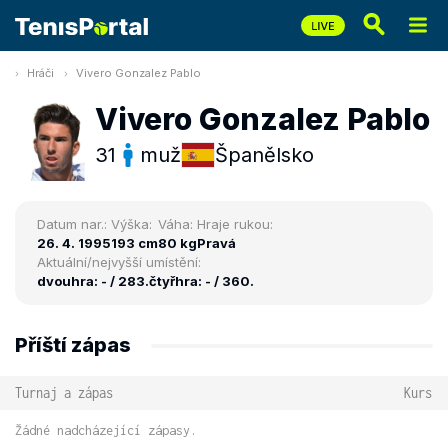
Hráči
Vivero Gonzalez Pablo
Vivero Gonzalez Pablo
31
muž
Španělsko
Datum nar.:
Výška:
Váha:
Hraje rukou:
26. 4. 1995
193 cm
80 kg
Pravá
Aktuální/nejvyšší umístění:
dvouhra: - / 283.
čtyřhra: - / 360.
Příští zápas
Turnaj a zápas
Kurs
Žádné nadcházející zápasy.