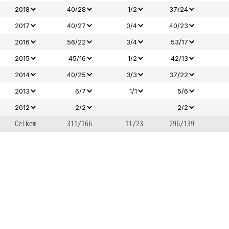
2018
40/28
1/2
37/24
2017
40/27
0/4
40/23
2016
56/22
3/4
53/17
2015
45/16
1/2
42/13
2014
40/25
3/3
37/22
2013
6/7
1/1
5/6
-
2012
2/2
2/2
Celkem
311/166
11/23
296/139