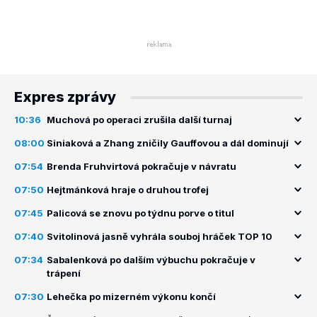
Expres zprávy
10:36
Muchová po operaci zrušila další turnaj
08:00
Siniaková a Zhang zničily Gauffovou a dál dominují
07:54
Brenda Fruhvirtová pokračuje v návratu
07:50
Hejtmánková hraje o druhou trofej
07:45
Palicová se znovu po týdnu porve o titul
07:40
Svitolinová jasně vyhrála souboj hráček TOP 10
07:34
Sabalenková po dalším výbuchu pokračuje v
trápení
07:30
Lehečka po mizerném výkonu končí