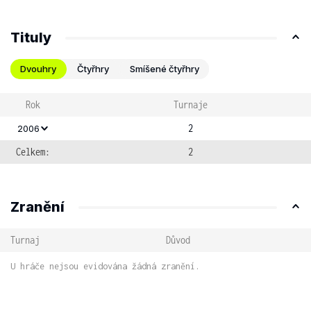
Tituly
Dvouhry
Čtyřhry
Smíšené čtyřhry
Rok
Turnaje
2
2006
Celkem:
2
Zranění
Turnaj
Důvod
U hráče nejsou evidována žádná zranění.