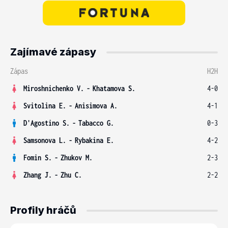
Zajímavé zápasy
Zápas
H2H
Miroshnichenko V.
-
Khatamova S.
4-0
Svitolina E.
-
Anisimova A.
4-1
D'Agostino S.
-
Tabacco G.
0-3
Samsonova L.
-
Rybakina E.
4-2
Fomin S.
-
Zhukov M.
2-3
Zhang J.
-
Zhu C.
2-2
Profily hráčů