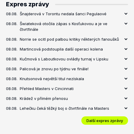
Expres zprávy
08.08.
Šnajderová v Torontu nedala šanci Pegulaové
08.08.
Šwiateková otočila zápas s Kosťukovou a je ve
čtvrtfinále
08.08.
Norrie se ocitl pod palbou kritiky některých fanoušků
08.08.
Martincová podstoupila další operaci kolena
08.08.
Kučmová s Laboutkovou ovládly turnaj v Lipsku
08.08.
Palicová je znovu po týdnu ve finále!
08.08.
Knutsonová největší titul nezískala
08.08.
Přehled Masters v Cincinnati
08.08.
Krádež v přímém přenosu
08.08.
Lehečku čeká těžký boj o čtvrtfinále na Masters
Další expres zprávy