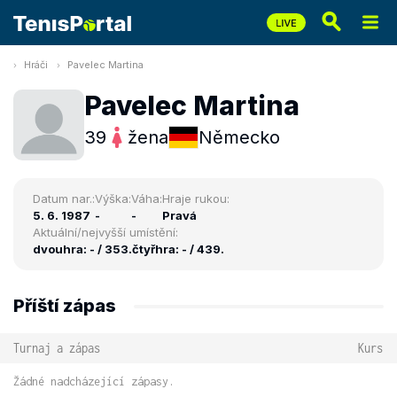
Hráči
Pavelec Martina
Pavelec Martina
39
žena
Německo
Datum nar.:
Výška:
Váha:
Hraje rukou:
5. 6. 1987
-
-
Pravá
Aktuální/nejvyšší umístění:
dvouhra: - / 353.
čtyřhra: - / 439.
Příští zápas
Turnaj a zápas
Kurs
Žádné nadcházející zápasy.