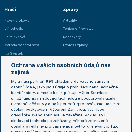
Hráči
Zprávy
Novak Djokovič
Aktuality
Jiří Lehečka
Tenisová Previews
Petra Kvitová
Rozhovory
Markéta Vondroušová
Express zprávy
Iga Swiatek
Marie Bouzková
Ochrana vašich osobních údajů nás
Žebříčky
Kalendář turnajů
zajímá
My a naši partneři
999
ukládáme do vašeho zařízení
Žebříček ATP (muži)
Australian Open
osobní údaje, jako jsou údaje o prohlížení nebo jedinečné
Žebříček WTA (ženy)
French Open
identifikátory, a máme k nim přístup. Výběr Souhlasím
umožňuje, aby sledovací technologie podporovaly účely
Sázkařský žebříček
Wimbledon
uvedené v části My a naši partneři zpracováváme údaje za
US Open
účelem poskytování. Výběrem Zamítnout vše nebo
odvoláním svého souhlasu je zakážete. Pokud jsou
Turnaj mistrů
sledovací technologie zakázány, některé zobrazené
Turnaj mistryň
obsahy a reklamy pro vás nemusí být tolik relevantní. Tuto
Aktualní trendy
nabídku můžete kdykoli znovu zobrazit a změnit své volby