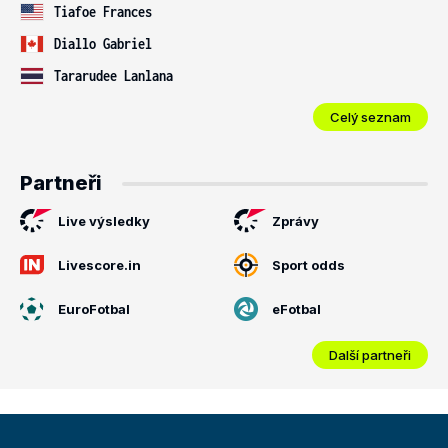
Tiafoe Frances
Diallo Gabriel
Tararudee Lanlana
Celý seznam
Partneři
Live výsledky
Zprávy
Livescore.in
Sport odds
EuroFotbal
eFotbal
Další partneři