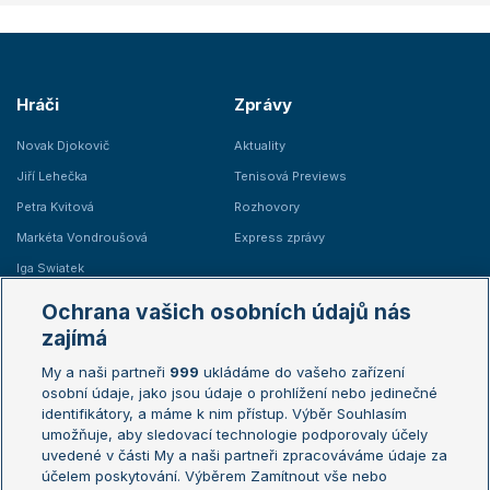
Hráči
Zprávy
Novak Djokovič
Aktuality
Jiří Lehečka
Tenisová Previews
Petra Kvitová
Rozhovory
Markéta Vondroušová
Express zprávy
Iga Swiatek
Marie Bouzková
Ochrana vašich osobních údajů nás
Žebříčky
Kalendář turnajů
zajímá
My a naši partneři
999
ukládáme do vašeho zařízení
Žebříček ATP (muži)
Australian Open
osobní údaje, jako jsou údaje o prohlížení nebo jedinečné
Žebříček WTA (ženy)
French Open
identifikátory, a máme k nim přístup. Výběr Souhlasím
umožňuje, aby sledovací technologie podporovaly účely
Sázkařský žebříček
Wimbledon
uvedené v části My a naši partneři zpracováváme údaje za
US Open
účelem poskytování. Výběrem Zamítnout vše nebo