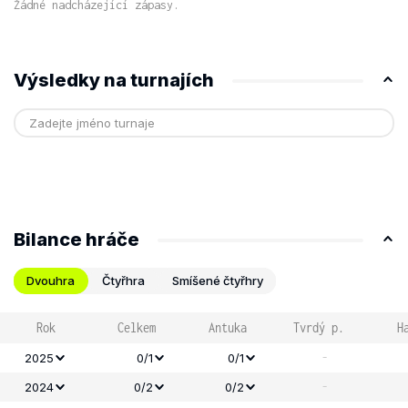
Žádné nadcházející zápasy.
Výsledky na turnajích
Bilance hráče
Dvouhra
Čtyřhra
Smíšené čtyřhry
Rok
Celkem
Antuka
Tvrdý p.
H
-
2025
0/1
0/1
-
2024
0/2
0/2