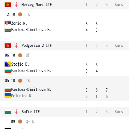
Herceg Novi ITF
1
2
3
Kurs
12.10.
1K
Zoric N.
6
6
Pawlowa-Dimitrova B.
4
3
Podgorica 2 ITF
1
2
3
Kurs
06.10.
OF
Stojic D.
6
6
Pawlowa-Dimitrova B.
3
4
05.10.
1K
Pawlowa-Dimitrova B.
3
6
7
Polunina K.
6
1
5
Sofie ITF
1
2
3
Kurs
11.09.
Q-1K