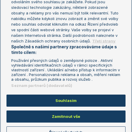
odvoláním svého souhlasu je zakážete. Pokud jsou
Turnaj mistrů
sledovací technologie zakázány, některé zobrazené
Turnaj mistryň
obsahy a reklamy pro vás nemusí být tolik relevantní. Tuto
Aktualní trendy
nabídku můžete kdykoli znovu zobrazit a změnit své volby
nebo souhlas odvolat kliknutím na odkaz Řízení předvoleb
ve spodní části webové stránky. Vaše volby se projeví v
Fotbalové přestupy
našem Internetová stránka. Další podrobnosti naleznete v
Livesport Daily
našich Zásadách ochrany osobních údajů.
Třetí strany
Společně s našimi partnery zpracováváme údaje s
LS Prague Open
tímto cílem:
Používání přesných údajů o zeměpisné poloze . Aktivní
vyhledávání identifikačních údajů v rámci specifických
vlastností zařízení . Ukládání a/nebo přístup k informacím v
Podmínky užití
Nastavení soukromí
zařízení . Personalizovaná reklama a obsah, měření reklam
GDPR a žurnalistika
Reklama
a obsahu, průzkum publika a rozvoj služeb .
Informace o zpracování osobních
Kontakt
Seznam partnerů (dodavatelů)
údajů
Tiráž
Souhlasím
Copyright © 2008-2026 TenisPortal.cz. Využíváme zpravodajství ČTK.
Zamítnout vše