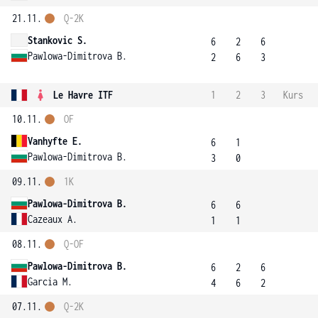
21.11.
Q-2K
Stankovic S.
6
2
6
Pawlowa-Dimitrova B.
2
6
3
Le Havre ITF
1
2
3
Kurs
10.11.
OF
Vanhyfte E.
6
1
Pawlowa-Dimitrova B.
3
0
09.11.
1K
Pawlowa-Dimitrova B.
6
6
Cazeaux A.
1
1
08.11.
Q-OF
Pawlowa-Dimitrova B.
6
2
6
Garcia M.
4
6
2
07.11.
Q-2K