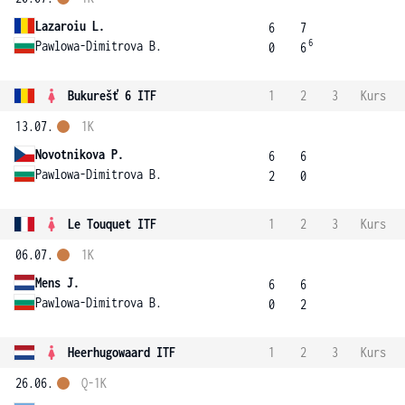
Lazaroiu L.
6
7
6
Pawlowa-Dimitrova B.
0
6
Bukurešť 6 ITF
1
2
3
Kurs
13.07.
1K
Novotnikova P.
6
6
Pawlowa-Dimitrova B.
2
0
Le Touquet ITF
1
2
3
Kurs
06.07.
1K
Mens J.
6
6
Pawlowa-Dimitrova B.
0
2
Heerhugowaard ITF
1
2
3
Kurs
26.06.
Q-1K