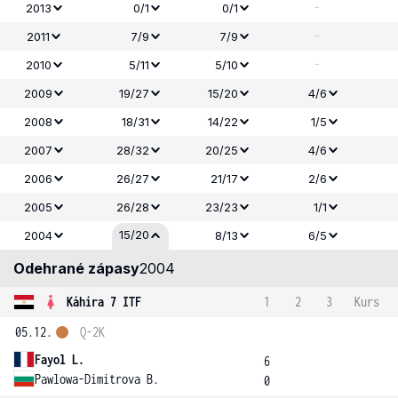
-
2013
0/1
0/1
-
2011
7/9
7/9
-
2010
5/11
5/10
2009
19/27
15/20
4/6
2008
18/31
14/22
1/5
2007
28/32
20/25
4/6
2006
26/27
21/17
2/6
2005
26/28
23/23
1/1
15/20
2004
8/13
6/5
Odehrané zápasy
2004
Káhira 7 ITF
1
2
3
Kurs
05.12.
Q-2K
Fayol L.
6
Pawlowa-Dimitrova B.
0