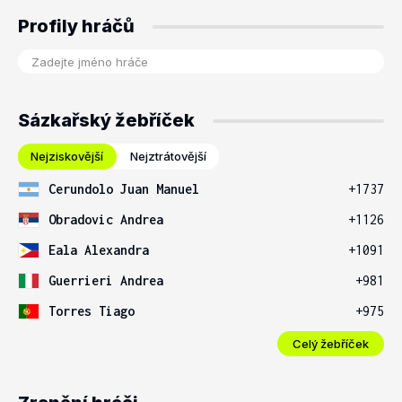
Profily hráčů
Sázkařský žebříček
Nejziskovější
Nejztrátovější
Cerundolo Juan Manuel
+1737
Obradovic Andrea
+1126
Eala Alexandra
+1091
Guerrieri Andrea
+981
Torres Tiago
+975
Celý žebříček