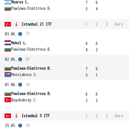
Moares L.
7
6
Pawlowa-Dimitrova B.
5
4
Istanbul 21 ITF
1
2
3
Kurs
03.06.
ČF
Mekel L.
6
6
Pawlowa-Dimitrova B.
4
2
02.06.
OF
Pawlowa-Dimitrova B.
7
6
Mossiakova S.
5
1
01.06.
1K
Pawlowa-Dimitrova B.
6
6
Buyukakcay C.
3
2
Istanbul 5 ITF
1
2
3
Kurs
25.05.
1K