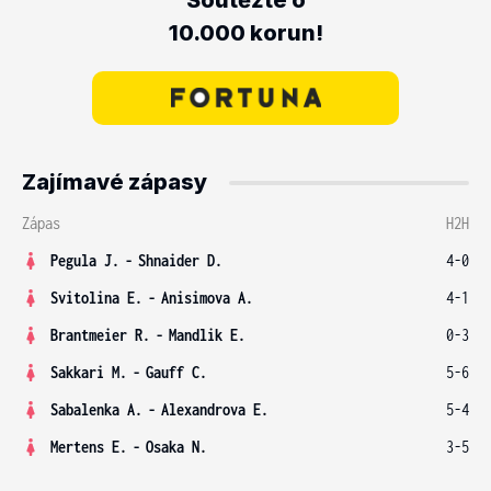
Soutěžte o
10.000 korun!
Zajímavé zápasy
Zápas
H2H
Pegula J.
-
Shnaider D.
4-0
Svitolina E.
-
Anisimova A.
4-1
Brantmeier R.
-
Mandlik E.
0-3
Sakkari M.
-
Gauff C.
5-6
Sabalenka A.
-
Alexandrova E.
5-4
Mertens E.
-
Osaka N.
3-5