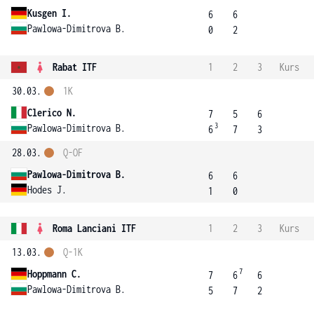
Kusgen I.
6
6
Pawlowa-Dimitrova B.
0
2
Rabat ITF
1
2
3
Kurs
30.03.
1K
Clerico N.
7
5
6
3
Pawlowa-Dimitrova B.
6
7
3
28.03.
Q-OF
Pawlowa-Dimitrova B.
6
6
Hodes J.
1
0
Roma Lanciani ITF
1
2
3
Kurs
13.03.
Q-1K
7
Hoppmann C.
7
6
6
Pawlowa-Dimitrova B.
5
7
2