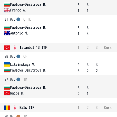
Pawlowa-Dimitrova B.
6
6
Frendo A.
1
1
31.07.
Q-1K
Pawlowa-Dimitrova B.
6
6
Antonic M.
1
3
Istanbul 13 ITF
1
2
3
Kurs
28.07.
OF
Litvinskaya V.
3
6
6
Pawlowa-Dimitrova B.
6
2
2
27.07.
1K
Pawlowa-Dimitrova B.
6
6
Naibi D.
2
1
Bals ITF
1
2
3
Kurs
20.07.
1K