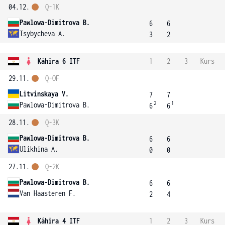
04.12.
Q-1K
Pawlowa-Dimitrova B.
6
6
Tsybycheva A.
3
2
Káhira 6 ITF
1
2
3
Kurs
29.11.
Q-OF
Litvinskaya V.
7
7
2
1
Pawlowa-Dimitrova B.
6
6
28.11.
Q-3K
Pawlowa-Dimitrova B.
6
6
Ulikhina A.
0
0
27.11.
Q-2K
Pawlowa-Dimitrova B.
6
6
Van Haasteren F.
2
4
Káhira 4 ITF
1
2
3
Kurs