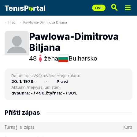
Hráči
Pawlowa-Dimitrova Biljana
Pawlowa-Dimitrova
Biljana
48
žena
Bulharsko
Datum nar.:
Výška:
Váha:
Hraje rukou:
20. 1. 1978
-
-
Pravá
Aktuální/nejvyšší umístění:
dvouhra: - / 490.
čtyřhra: - / 301.
Příští zápas
Turnaj a zápas
Kurs