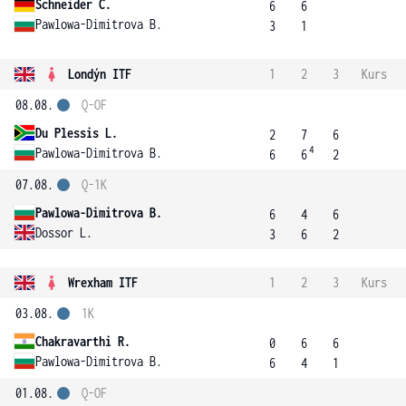
Schneider C.
6
6
Pawlowa-Dimitrova B.
3
1
Londýn ITF
1
2
3
Kurs
08.08.
Q-OF
Du Plessis L.
2
7
6
4
Pawlowa-Dimitrova B.
6
6
2
07.08.
Q-1K
Pawlowa-Dimitrova B.
6
4
6
Dossor L.
3
6
2
Wrexham ITF
1
2
3
Kurs
03.08.
1K
Chakravarthi R.
0
6
6
Pawlowa-Dimitrova B.
6
4
1
01.08.
Q-OF