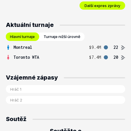
Další expres zprávy
Aktuální turnaje
Hlavní turnaje
Turnaje nižší úrovně
Montreal
$9.4M
22
Toronto WTA
$7.4M
20
Vzájemné zápasy
Soutěž