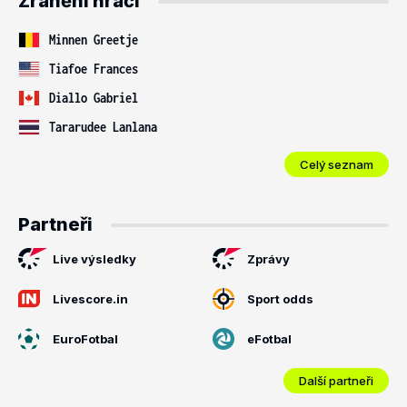
Zranění hráči
Minnen Greetje
Tiafoe Frances
Diallo Gabriel
Tararudee Lanlana
Celý seznam
Partneři
Live výsledky
Zprávy
Livescore.in
Sport odds
EuroFotbal
eFotbal
Další partneři