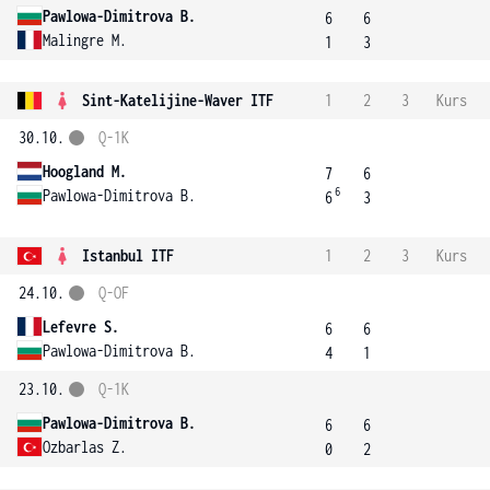
Pawlowa-Dimitrova B.
6
6
Malingre M.
1
3
Sint-Katelijine-Waver ITF
1
2
3
Kurs
30.10.
Q-1K
Hoogland M.
7
6
6
Pawlowa-Dimitrova B.
6
3
Istanbul ITF
1
2
3
Kurs
24.10.
Q-OF
Lefevre S.
6
6
Pawlowa-Dimitrova B.
4
1
23.10.
Q-1K
Pawlowa-Dimitrova B.
6
6
Ozbarlas Z.
0
2