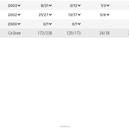
2003
8/21
3/12
1/3
2002
21/27
13/17
5/6
-
2000
0/1
0/1
Celkem
173/238
129/173
24/38