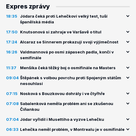
Expres zprávy
18:35
Jódara čeká proti Lehečkovi velký test, tuší
španělská média
17:50
Knutsonová si zahraje ve Varšavě o titul
17:24
Alcaraz se Sinnerem prokazují svoji výjimečnost
16:26
Valdmannová po osmi zápasech padla, končí v
semifinále
11:37
Menšíka čeká těžký boj o osmifinále na Masters
09:04
Štěpánek s volbou povrchu proti Spojeným státům
nesouhlasí
07:15
Nosková s Bouzkovou dohrály i ve čtyřhře
07:08
Sabalenková neměla problém ani se zkušenou
Číňankou
07:04
Jódar vyřídil i Musettiho a vyzve Lehečku
06:33
Lehečka neměl problém, v Montrealu je v osmifinále