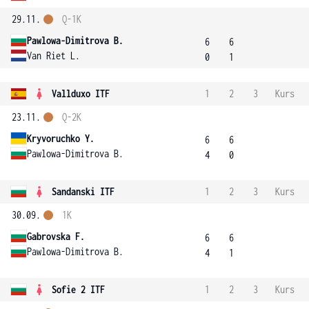
29.11.
Q-1K
Pawlowa-Dimitrova B.
6
6
Van Riet L.
0
1
Vallduxo ITF
1
2
3
Kurs
23.11.
Q-2K
Kryvoruchko Y.
6
6
Pawlowa-Dimitrova B.
4
0
Sandanski ITF
1
2
3
Kurs
30.09.
1K
Gabrovska F.
6
6
Pawlowa-Dimitrova B.
4
1
Sofie 2 ITF
1
2
3
Kurs