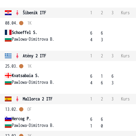
Šibenik ITF
1
2
3
Kurs
08.04.
1K
Schoeffel S.
6
6
Pawlowa-Dimitrova B.
4
3
Atény 2 ITF
1
2
3
Kurs
25.03.
1K
Kvatsabaia S.
6
1
6
Pawlowa-Dimitrova B.
4
6
3
Mallorca 2 ITF
1
2
3
Kurs
13.02.
OF
Hercog P.
6
6
Pawlowa-Dimitrova B.
1
0
12.02.
1K