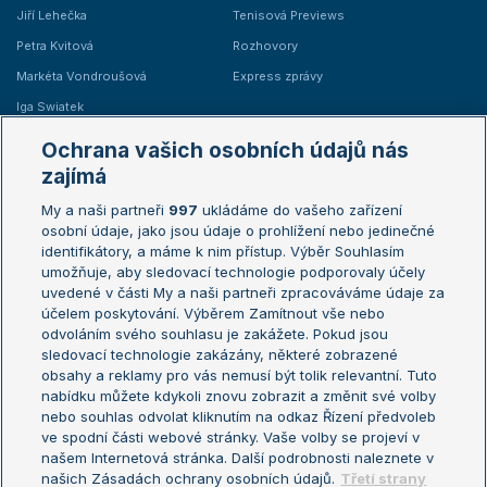
Jiří Lehečka
Tenisová Previews
Petra Kvitová
Rozhovory
Markéta Vondroušová
Express zprávy
Iga Swiatek
Marie Bouzková
Ochrana vašich osobních údajů nás
Žebříčky
Kalendář turnajů
zajímá
My a naši partneři
997
ukládáme do vašeho zařízení
Žebříček ATP (muži)
Australian Open
osobní údaje, jako jsou údaje o prohlížení nebo jedinečné
Žebříček WTA (ženy)
French Open
identifikátory, a máme k nim přístup. Výběr Souhlasím
umožňuje, aby sledovací technologie podporovaly účely
Sázkařský žebříček
Wimbledon
uvedené v části My a naši partneři zpracováváme údaje za
US Open
účelem poskytování. Výběrem Zamítnout vše nebo
odvoláním svého souhlasu je zakážete. Pokud jsou
Turnaj mistrů
sledovací technologie zakázány, některé zobrazené
Turnaj mistryň
obsahy a reklamy pro vás nemusí být tolik relevantní. Tuto
Aktualní trendy
nabídku můžete kdykoli znovu zobrazit a změnit své volby
nebo souhlas odvolat kliknutím na odkaz Řízení předvoleb
ve spodní části webové stránky. Vaše volby se projeví v
Fotbalové přestupy
našem Internetová stránka. Další podrobnosti naleznete v
Livesport Daily
našich Zásadách ochrany osobních údajů.
Třetí strany