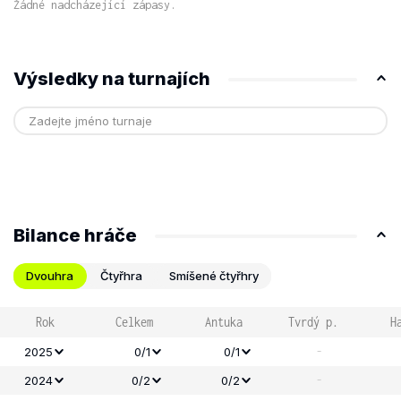
Žádné nadcházející zápasy.
Výsledky na turnajích
Bilance hráče
Dvouhra
Čtyřhra
Smíšené čtyřhry
Rok
Celkem
Antuka
Tvrdý p.
H
-
2025
0/1
0/1
-
2024
0/2
0/2