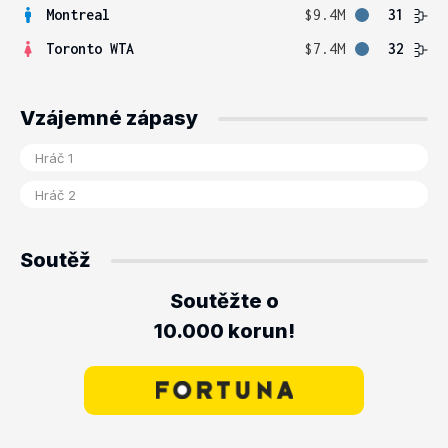
Montreal
$9.4M
31
Toronto WTA
$7.4M
32
Vzájemné zápasy
Soutěž
Soutěžte o
10.000 korun!