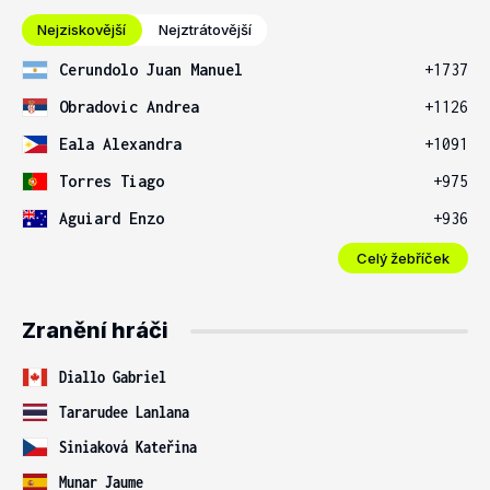
Nejziskovější
Nejztrátovější
Cerundolo Juan Manuel
+1737
Obradovic Andrea
+1126
Eala Alexandra
+1091
Torres Tiago
+975
Aguiard Enzo
+936
Celý žebříček
Zranění hráči
Diallo Gabriel
Tararudee Lanlana
Siniaková Kateřina
Munar Jaume