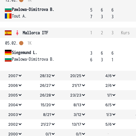
Pawlowa-Dimitrova B.
5
6
6
Tout A.
7
3
3
Mallorca ITF
1
2
3
Kurs
05.02.
1K
Siegemund L.
3
6
6
Pawlowa-Dimitrova B.
6
3
1
2007
28/32
20/25
4/6
2006
26/27
21/17
2/6
2005
26/28
23/23
1/1
2004
15/20
8/13
6/5
2003
8/21
3/12
1/3
2002
21/27
13/17
5/6
-
2000
0/1
0/1