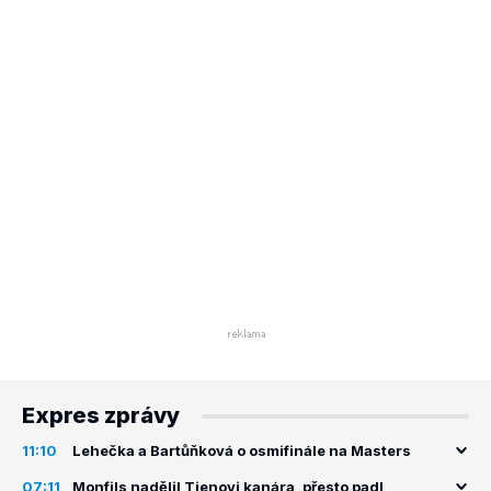
Expres zprávy
11:10
Lehečka a Bartůňková o osmifinále na Masters
07:11
Monfils nadělil Tienovi kanára, přesto padl