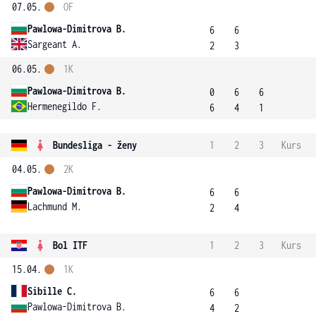
07.05.
OF
Pawlowa-Dimitrova B.
6
6
Sargeant A.
2
3
06.05.
1K
Pawlowa-Dimitrova B.
0
6
6
Hermenegildo F.
6
4
1
Bundesliga - ženy
1
2
3
Kurs
04.05.
2K
Pawlowa-Dimitrova B.
6
6
Lachmund M.
2
4
Bol ITF
1
2
3
Kurs
15.04.
1K
Sibille C.
6
6
Pawlowa-Dimitrova B.
4
2