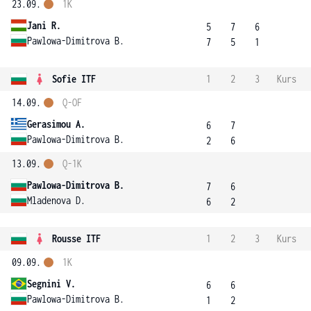
23.09.
1K
Jani R.
5
7
6
Pawlowa-Dimitrova B.
7
5
1
Sofie ITF
1
2
3
Kurs
14.09.
Q-OF
Gerasimou A.
6
7
Pawlowa-Dimitrova B.
2
6
13.09.
Q-1K
Pawlowa-Dimitrova B.
7
6
Mladenova D.
6
2
Rousse ITF
1
2
3
Kurs
09.09.
1K
Segnini V.
6
6
Pawlowa-Dimitrova B.
1
2