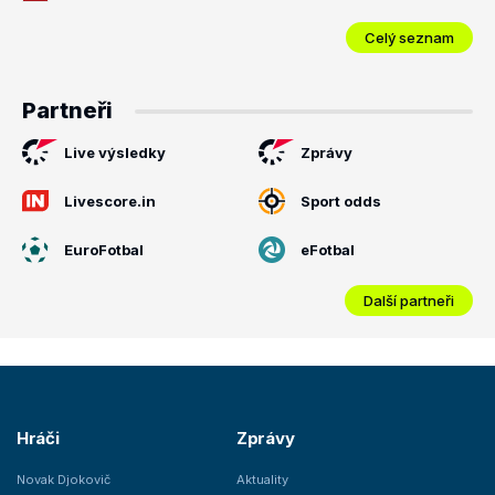
Celý seznam
Partneři
Live výsledky
Zprávy
Livescore.in
Sport odds
EuroFotbal
eFotbal
Další partneři
Hráči
Zprávy
Novak Djokovič
Aktuality