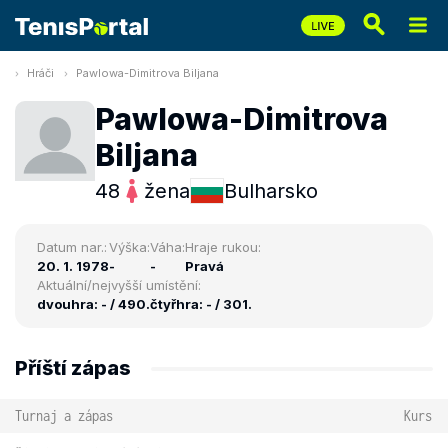
Hráči
Pawlowa-Dimitrova Biljana
Pawlowa-Dimitrova
Biljana
48
žena
Bulharsko
Datum nar.:
Výška:
Váha:
Hraje rukou:
20. 1. 1978
-
-
Pravá
Aktuální/nejvyšší umístění:
dvouhra: - / 490.
čtyřhra: - / 301.
Příští zápas
Turnaj a zápas
Kurs