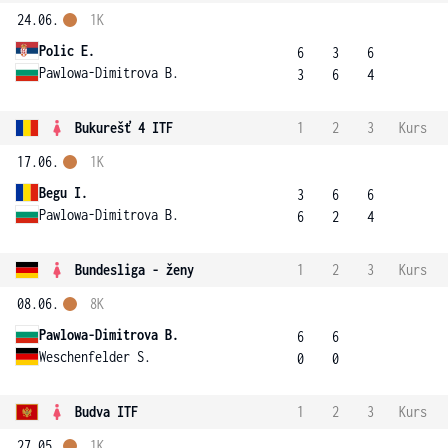
24.06.
1K
Polic E.
6
3
6
Pawlowa-Dimitrova B.
3
6
4
Bukurešť 4 ITF
1
2
3
Kurs
17.06.
1K
Begu I.
3
6
6
Pawlowa-Dimitrova B.
6
2
4
Bundesliga - ženy
1
2
3
Kurs
08.06.
8K
Pawlowa-Dimitrova B.
6
6
Weschenfelder S.
0
0
Budva ITF
1
2
3
Kurs
27.05.
1K