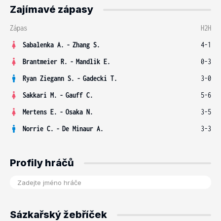
Zajímavé zápasy
Zápas
H2H
Sabalenka A.
-
Zhang S.
4-1
Brantmeier R.
-
Mandlik E.
0-3
Ryan Ziegann S.
-
Gadecki T.
3-0
Sakkari M.
-
Gauff C.
5-6
Mertens E.
-
Osaka N.
3-5
Norrie C.
-
De Minaur A.
3-3
Profily hráčů
Sázkařský žebříček