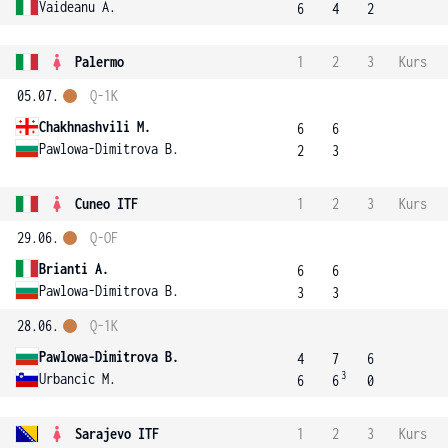
Vaideanu A.
6
4
2
Palermo
1
2
3
Kurs
05.07.
Q-1K
Chakhnashvili M.
6
6
Pawlowa-Dimitrova B.
2
3
Cuneo ITF
1
2
3
Kurs
29.06.
Q-OF
Brianti A.
6
6
Pawlowa-Dimitrova B.
3
3
28.06.
Q-1K
Pawlowa-Dimitrova B.
4
7
6
3
Urbancic M.
6
6
0
Sarajevo ITF
1
2
3
Kurs