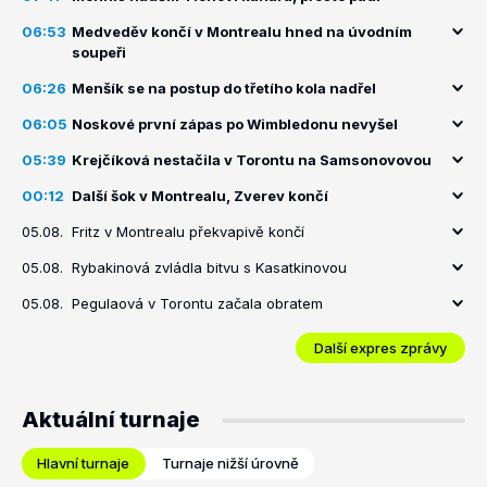
06:53
Medveděv končí v Montrealu hned na úvodním
soupeři
06:26
Menšík se na postup do třetího kola nadřel
06:05
Noskové první zápas po Wimbledonu nevyšel
05:39
Krejčíková nestačila v Torontu na Samsonovovou
00:12
Další šok v Montrealu, Zverev končí
05.08.
Fritz v Montrealu překvapivě končí
05.08.
Rybakinová zvládla bitvu s Kasatkinovou
05.08.
Pegulaová v Torontu začala obratem
Další expres zprávy
Aktuální turnaje
Hlavní turnaje
Turnaje nižší úrovně