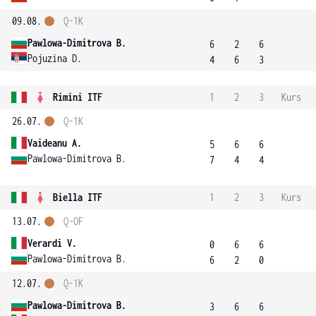
09.08.
Q-1K
Pawlowa-Dimitrova B.
6
2
6
Pojuzina D.
4
6
3
Rimini ITF
1
2
3
Kurs
26.07.
Q-1K
Vaideanu A.
5
6
6
Pawlowa-Dimitrova B.
7
4
4
Biella ITF
1
2
3
Kurs
13.07.
Q-OF
Verardi V.
0
6
6
Pawlowa-Dimitrova B.
6
2
0
12.07.
Q-1K
Pawlowa-Dimitrova B.
3
6
6