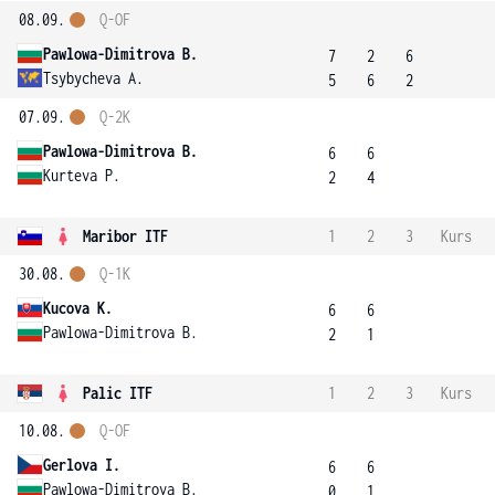
08.09.
Q-OF
Pawlowa-Dimitrova B.
7
2
6
Tsybycheva A.
5
6
2
07.09.
Q-2K
Pawlowa-Dimitrova B.
6
6
Kurteva P.
2
4
Maribor ITF
1
2
3
Kurs
30.08.
Q-1K
Kucova K.
6
6
Pawlowa-Dimitrova B.
2
1
Palic ITF
1
2
3
Kurs
10.08.
Q-OF
Gerlova I.
6
6
Pawlowa-Dimitrova B.
0
1