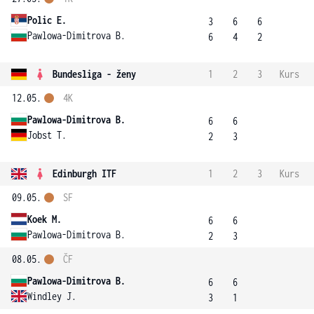
Polic E.
3
6
6
Pawlowa-Dimitrova B.
6
4
2
Bundesliga - ženy
1
2
3
Kurs
12.05.
4K
Pawlowa-Dimitrova B.
6
6
Jobst T.
2
3
Edinburgh ITF
1
2
3
Kurs
09.05.
SF
Koek M.
6
6
Pawlowa-Dimitrova B.
2
3
08.05.
ČF
Pawlowa-Dimitrova B.
6
6
Windley J.
3
1