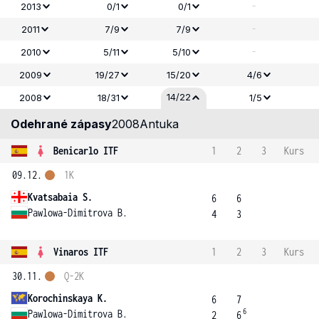
-
2013
0/1
0/1
-
2011
7/9
7/9
-
2010
5/11
5/10
2009
19/27
15/20
4/6
14/22
2008
18/31
1/5
Odehrané zápasy
2008
Antuka
Benicarlo ITF
1
2
3
Kurs
09.12.
1K
Kvatsabaia S.
6
6
Pawlowa-Dimitrova B.
4
3
Vinaros ITF
1
2
3
Kurs
30.11.
Q-2K
Korochinskaya K.
6
7
6
Pawlowa-Dimitrova B.
2
6