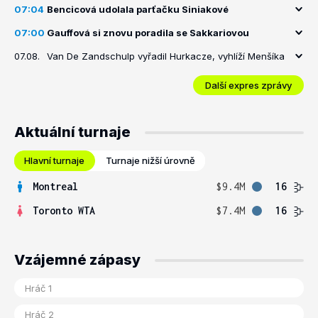
07:04
Bencicová udolala parťačku Siniakové
07:00
Gauffová si znovu poradila se Sakkariovou
07.08.
Van De Zandschulp vyřadil Hurkacze, vyhlíží Menšíka
Další expres zprávy
Aktuální turnaje
Hlavní turnaje
Turnaje nižší úrovně
Montreal
$9.4M
16
Toronto WTA
$7.4M
16
Vzájemné zápasy