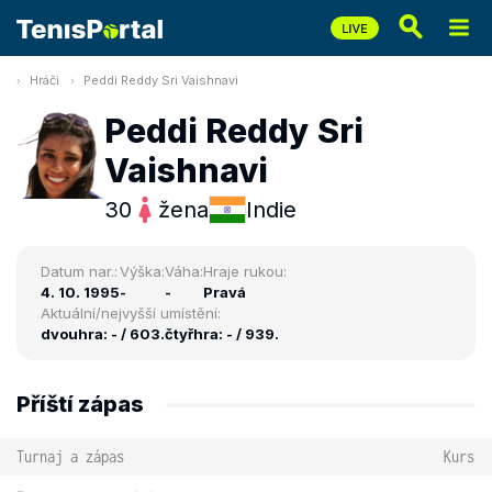
Hráči
Peddi Reddy Sri Vaishnavi
Peddi Reddy Sri
Vaishnavi
30
žena
Indie
Datum nar.:
Výška:
Váha:
Hraje rukou:
4. 10. 1995
-
-
Pravá
Aktuální/nejvyšší umístění:
dvouhra: - / 603.
čtyřhra: - / 939.
Příští zápas
Turnaj a zápas
Kurs