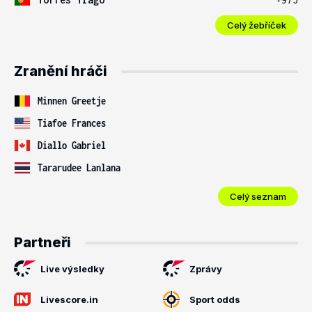
Celý žebříček
Zranění hráči
Minnen Greetje
Tiafoe Frances
Diallo Gabriel
Tararudee Lanlana
Celý seznam
Partneři
Live výsledky
Zprávy
Livescore.in
Sport odds