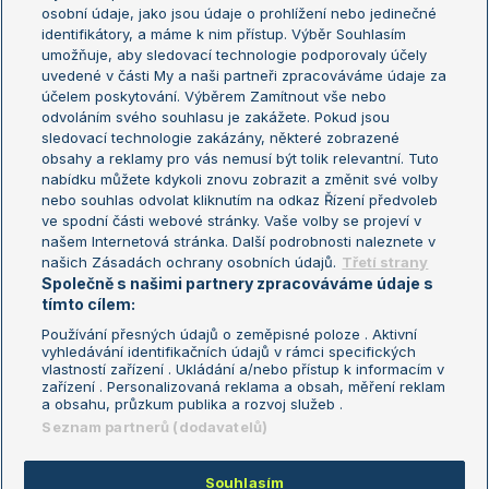
osobní údaje, jako jsou údaje o prohlížení nebo jedinečné
Žebříček WTA (ženy)
French Open
identifikátory, a máme k nim přístup. Výběr Souhlasím
umožňuje, aby sledovací technologie podporovaly účely
Sázkařský žebříček
Wimbledon
uvedené v části My a naši partneři zpracováváme údaje za
US Open
účelem poskytování. Výběrem Zamítnout vše nebo
odvoláním svého souhlasu je zakážete. Pokud jsou
Turnaj mistrů
sledovací technologie zakázány, některé zobrazené
Turnaj mistryň
obsahy a reklamy pro vás nemusí být tolik relevantní. Tuto
Aktualní trendy
nabídku můžete kdykoli znovu zobrazit a změnit své volby
nebo souhlas odvolat kliknutím na odkaz Řízení předvoleb
ve spodní části webové stránky. Vaše volby se projeví v
Fotbalové přestupy
našem Internetová stránka. Další podrobnosti naleznete v
Livesport Daily
našich Zásadách ochrany osobních údajů.
Třetí strany
Společně s našimi partnery zpracováváme údaje s
LS Prague Open
tímto cílem:
Používání přesných údajů o zeměpisné poloze . Aktivní
vyhledávání identifikačních údajů v rámci specifických
vlastností zařízení . Ukládání a/nebo přístup k informacím v
Podmínky užití
Nastavení soukromí
zařízení . Personalizovaná reklama a obsah, měření reklam
GDPR a žurnalistika
Reklama
a obsahu, průzkum publika a rozvoj služeb .
Informace o zpracování osobních
Kontakt
Seznam partnerů (dodavatelů)
údajů
Tiráž
Souhlasím