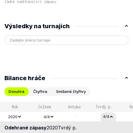
Žádné nadcházející zápasy.
Výsledky na turnajích
Bilance hráče
Dvouhra
Čtyřhra
Smíšené čtyřhry
Rok
Celkem
Antuka
Tvrdý p.
H
-
4/4
2020
4/4
Odehrané zápasy
2020
Tvrdý p.