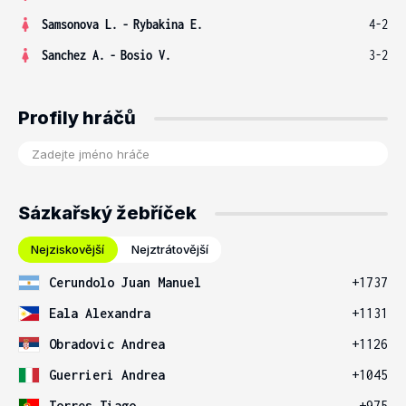
Samsonova L.
-
Rybakina E.
4-2
Sanchez A.
-
Bosio V.
3-2
Profily hráčů
Sázkařský žebříček
Nejziskovější
Nejztrátovější
Cerundolo Juan Manuel
+1737
Eala Alexandra
+1131
Obradovic Andrea
+1126
Guerrieri Andrea
+1045
Torres Tiago
+975