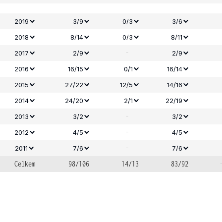
2019
3/9
0/3
3/6
2018
8/14
0/3
8/11
-
2017
2/9
2/9
2016
16/15
0/1
16/14
2015
27/22
12/5
14/16
2014
24/20
2/1
22/19
-
2013
3/2
3/2
-
2012
4/5
4/5
-
2011
7/6
7/6
Celkem
98/106
14/13
83/92