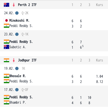
Perth 2 ITF
1
2
3
Kurs
24.02.
Q-2K
Minokoshi M.
6
6
Peddi Reddy S.
3
2
23.02.
Q-1K
Peddi Reddy S.
6
7
5
Subotic A.
1
6
Jodhpur ITF
1
2
3
Kurs
19.02.
1K
Bhosale R.
6
6
1.04
Peddi Reddy S.
3
2
8.12
17.02.
Q-OF
Peddi Reddy S.
6
1
10
Bhambri P.
4
6
8