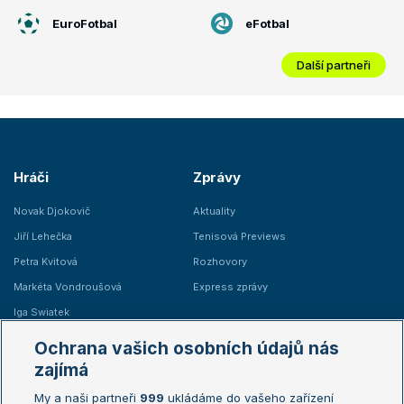
EuroFotbal
eFotbal
Další partneři
Hráči
Zprávy
Novak Djokovič
Aktuality
Jiří Lehečka
Tenisová Previews
Petra Kvitová
Rozhovory
Markéta Vondroušová
Express zprávy
Iga Swiatek
Marie Bouzková
Ochrana vašich osobních údajů nás
Žebříčky
Kalendář turnajů
zajímá
My a naši partneři
999
ukládáme do vašeho zařízení
Žebříček ATP (muži)
Australian Open