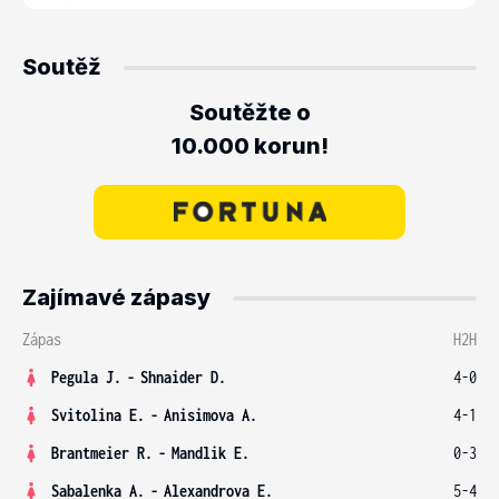
Soutěž
Soutěžte o
10.000 korun!
Zajímavé zápasy
Zápas
H2H
Pegula J.
-
Shnaider D.
4-0
Svitolina E.
-
Anisimova A.
4-1
Brantmeier R.
-
Mandlik E.
0-3
Sabalenka A.
-
Alexandrova E.
5-4