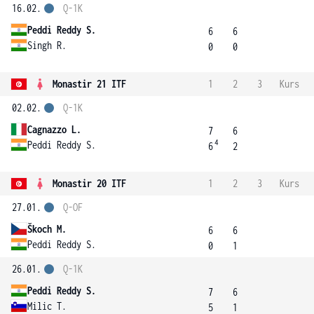
16.02.
Q-1K
Peddi Reddy S.
6
6
Singh R.
0
0
Monastir 21 ITF
1
2
3
Kurs
02.02.
Q-1K
Cagnazzo L.
7
6
4
Peddi Reddy S.
6
2
Monastir 20 ITF
1
2
3
Kurs
27.01.
Q-OF
Škoch M.
6
6
Peddi Reddy S.
0
1
26.01.
Q-1K
Peddi Reddy S.
7
6
Milic T.
5
1