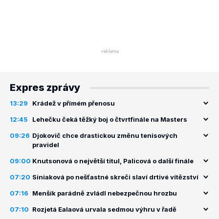
Expres zprávy
13:29
Krádež v přímém přenosu
12:45
Lehečku čeká těžký boj o čtvrtfinále na Masters
09:26
Djokovič chce drastickou změnu tenisových
pravidel
09:00
Knutsonová o největší titul, Palicová o další finále
07:20
Siniaková po nešťastné skreči slaví drtivé vítězství
07:16
Menšík parádně zvládl nebezpečnou hrozbu
07:10
Rozjetá Ealaová urvala sedmou výhru v řadě