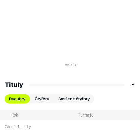
Tituly
Dvouhry
Čtyřhry
Smíšené čtyřhry
Rok
Turnaje
Žádné tituly