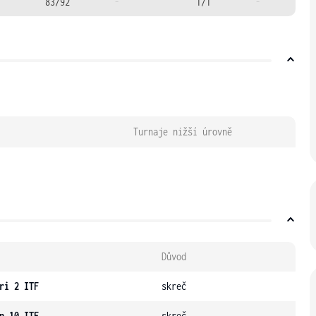
83/92
-
1/1
-
Turnaje nižší úrovně
Důvod
ri 2 ITF
skreč
n 10 ITF
skreč