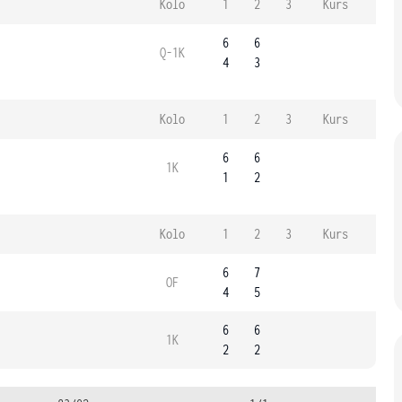
Kolo
1
2
3
Kurs
6
6
Q-1K
4
3
Kolo
1
2
3
Kurs
6
6
1K
1
2
Kolo
1
2
3
Kurs
6
7
OF
4
5
6
6
1K
2
2