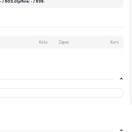
- / 603.
čtyřhra: - / 939.
Kolo
Zápas
Kurs