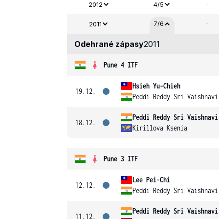
-
2012
4/5
-
7/6
2011
Odehrané zápasy
2011
Pune 4 ITF
Hsieh Yu-Chieh
19.12.
Peddi Reddy Sri Vaishnavi
Peddi Reddy Sri Vaishnavi
18.12.
Kirillova Ksenia
Pune 3 ITF
Lee Pei-Chi
12.12.
Peddi Reddy Sri Vaishnavi
Peddi Reddy Sri Vaishnavi
11.12.