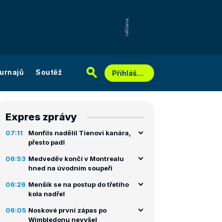
urnajů
Soutěž
Přihlášení
Expres zprávy
07:11
Monfils nadělil Tienovi kanára,
přesto padl
06:53
Medveděv končí v Montrealu
hned na úvodním soupeři
06:26
Menšík se na postup do třetího
kola nadřel
06:05
Noskové první zápas po
Wimbledonu nevyšel