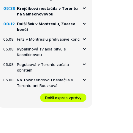
05:39
Krejčíková nestačila v Torontu
na Samsonovovou
00:12
Další šok v Montrealu, Zverev
končí
05.08.
Fritz v Montrealu překvapivě končí
05.08.
Rybakinová zvládla bitvu s
Kasatkinovou
05.08.
Pegulaová v Torontu začala
obratem
05.08.
Na Townsendovou nestačila v
Torontu ani Bouzková
Další expres zprávy