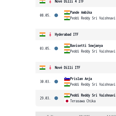
Nové Dillí 4 ITF
Pande Ambika
08.05.
Peddi Reddy Sri Vaishnavi
Hyderabad ITF
Bavisetti Sowjanya
03.05.
Peddi Reddy Sri Vaishnavi
Nové Dillí ITF
Prislan Anja
30.03.
Peddi Reddy Sri Vaishnavi
Peddi Reddy Sri Vaishnavi
29.03.
Terasawa Chika