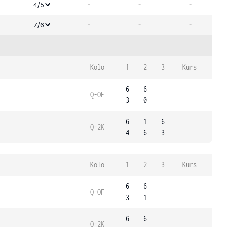
-
-
-
4/5
-
-
-
7/6
Kolo
1
2
3
Kurs
6
6
Q-OF
3
0
6
1
6
Q-2K
4
6
3
Kolo
1
2
3
Kurs
6
6
Q-OF
3
1
6
6
Q-2K