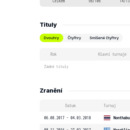
Celkem
98/106
14/13
Tituly
Dvouhry
Čtyřhry
Smíšené čtyřhry
Rok
Hlavní turnaje
Žádné tituly
Zranění
Datum
Turnaj
06.08.2017 - 04.03.2018
Nonthabu
08.11.2016 - 27.02.2017
Heraklio