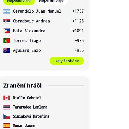
Nejziskovější
Nejztrátovější
Cerundolo Juan Manuel
+1737
Obradovic Andrea
+1126
Eala Alexandra
+1091
Torres Tiago
+975
Aguiard Enzo
+936
Celý žebříček
Zranění hráči
Diallo Gabriel
Tararudee Lanlana
Siniaková Kateřina
Munar Jaume