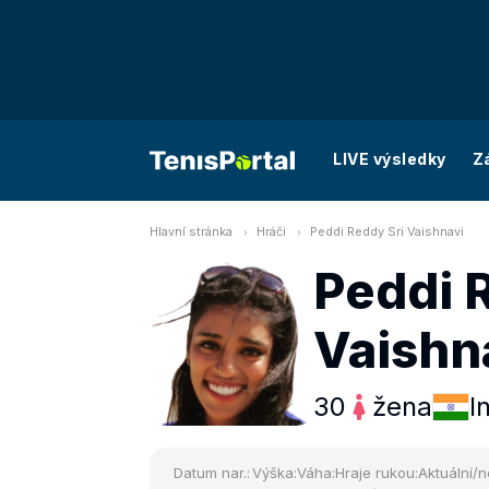
LIVE výsledky
Z
Hlavní stránka
Hráči
Peddi Reddy Sri Vaishnavi
Peddi 
Vaishn
30
žena
I
Datum nar.:
Výška:
Váha:
Hraje rukou:
Aktuální/n