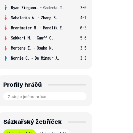
Ryan Ziegann S.
-
Gadecki T.
3-0
Sabalenka A.
-
Zhang S.
4-1
Brantmeier R.
-
Mandlik E.
0-3
Sakkari M.
-
Gauff C.
5-6
Mertens E.
-
Osaka N.
3-5
Norrie C.
-
De Minaur A.
3-3
Profily hráčů
Sázkařský žebříček