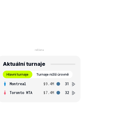
Aktuální turnaje
Hlavní turnaje
Turnaje nižší úrovně
Montreal
$9.4M
31
Toronto WTA
$7.4M
32