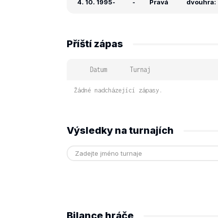
4. 10. 1995
-
-
Pravá
dvouhra: 
Příští zápas
Datum
Turnaj
Žádné nadcházející zápasy.
Výsledky na turnajích
Bilance hráče