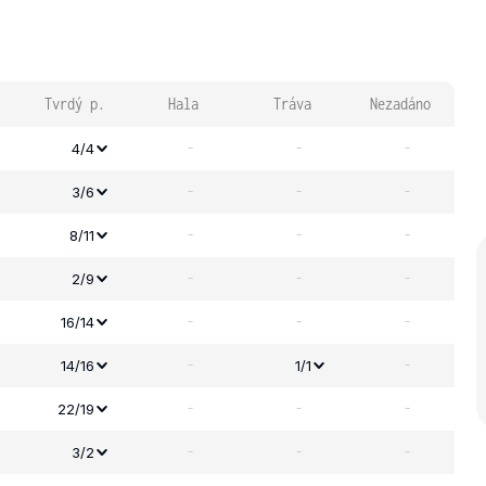
Tvrdý p.
Hala
Tráva
Nezadáno
-
-
-
4/4
-
-
-
3/6
-
-
-
8/11
-
-
-
2/9
-
-
-
16/14
-
-
14/16
1/1
-
-
-
22/19
-
-
-
3/2