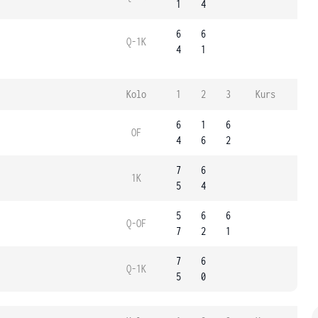
1
4
6
6
Q-1K
4
1
Kolo
1
2
3
Kurs
6
1
6
OF
4
6
2
7
6
1K
5
4
5
6
6
Q-OF
7
2
1
7
6
Q-1K
5
0