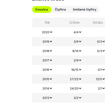
Dvouhra
Čtyřhra
Smíšené čtyřhry
Rok
Celkem
Antuka
-
2020
4/4
2019
3/9
0/3
2018
8/14
0/3
-
2017
2/9
2016
16/15
0/1
2015
27/22
12/5
2014
24/20
2/1
-
2013
3/2