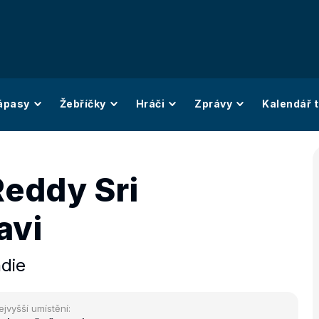
ápasy
Žebříčky
Hráči
Zprávy
Kalendář t
Reddy Sri
avi
ndie
ejvyšší umístění: