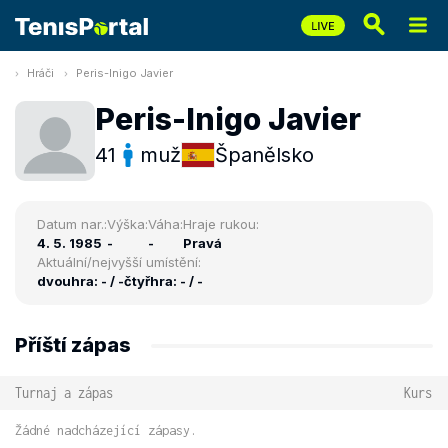
Hráči
Peris-Inigo Javier
Peris-Inigo Javier
41
muž
Španělsko
Datum nar.:
Výška:
Váha:
Hraje rukou:
4. 5. 1985
-
-
Pravá
Aktuální/nejvyšší umístění:
dvouhra: - / -
čtyřhra: - / -
Příští zápas
Turnaj a zápas
Kurs
Žádné nadcházející zápasy.