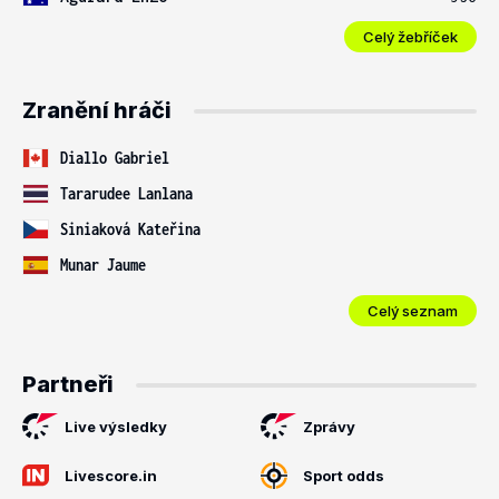
Celý žebříček
Zranění hráči
Diallo Gabriel
Tararudee Lanlana
Siniaková Kateřina
Munar Jaume
Celý seznam
Partneři
Live výsledky
Zprávy
Livescore.in
Sport odds