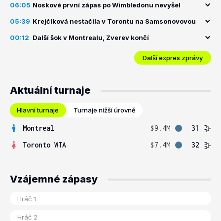
06:05
Noskové první zápas po Wimbledonu nevyšel
05:39
Krejčíková nestačila v Torontu na Samsonovovou
00:12
Další šok v Montrealu, Zverev končí
Další expres zprávy
Aktuální turnaje
Hlavní turnaje
Turnaje nižší úrovně
Montreal
$9.4M
31
Toronto WTA
$7.4M
32
Vzájemné zápasy