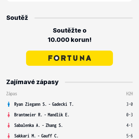
Soutěž
Soutěžte o
10.000 korun!
Zajímavé zápasy
Zápas
H2H
Ryan Ziegann S.
-
Gadecki T.
3-0
Brantmeier R.
-
Mandlik E.
0-3
Sabalenka A.
-
Zhang S.
4-1
Sakkari M.
-
Gauff C.
5-6