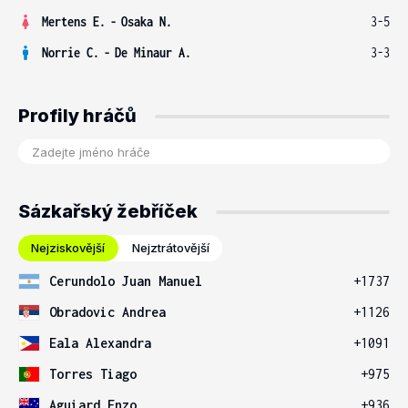
Mertens E.
-
Osaka N.
3-5
Norrie C.
-
De Minaur A.
3-3
Profily hráčů
Sázkařský žebříček
Nejziskovější
Nejztrátovější
Cerundolo Juan Manuel
+1737
Obradovic Andrea
+1126
Eala Alexandra
+1091
Torres Tiago
+975
Aguiard Enzo
+936