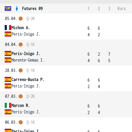
Futures 09
1
2
3
Kurs
05.04.
Q-2K
Michon A.
6
6
Peris-Inigo J.
4
2
04.04.
Q-1K
Peris-Inigo J.
6
2
7
Morente-Gemas I.
4
6
5
28.03.
Q-1K
Carreno-Busta P.
6
6
Peris-Inigo J.
2
4
07.03.
Q-2K
Marcon R.
6
6
Peris-Inigo J.
2
4
06.03.
Q-1K
Peris-Inigo J.
6
6