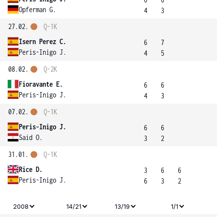
Opferman G.
4
3
27.02.
Q-1K
Isern Perez C.
6
7
Peris-Inigo J.
4
5
08.02.
Q-2K
Fioravante E.
6
6
Peris-Inigo J.
4
3
07.02.
Q-1K
Peris-Inigo J.
6
6
Said O.
3
2
31.01.
Q-1K
Rice D.
3
6
6
Peris-Inigo J.
6
3
2
2008
14/21
13/19
1/1