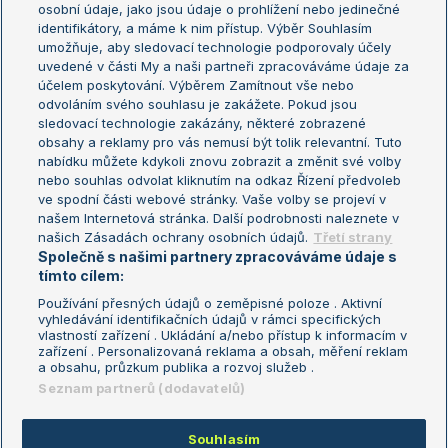
osobní údaje, jako jsou údaje o prohlížení nebo jedinečné
Žebříček WTA (ženy)
French Open
identifikátory, a máme k nim přístup. Výběr Souhlasím
umožňuje, aby sledovací technologie podporovaly účely
Sázkařský žebříček
Wimbledon
uvedené v části My a naši partneři zpracováváme údaje za
US Open
účelem poskytování. Výběrem Zamítnout vše nebo
odvoláním svého souhlasu je zakážete. Pokud jsou
Turnaj mistrů
sledovací technologie zakázány, některé zobrazené
Turnaj mistryň
obsahy a reklamy pro vás nemusí být tolik relevantní. Tuto
Aktualní trendy
nabídku můžete kdykoli znovu zobrazit a změnit své volby
nebo souhlas odvolat kliknutím na odkaz Řízení předvoleb
ve spodní části webové stránky. Vaše volby se projeví v
Fotbalové přestupy
našem Internetová stránka. Další podrobnosti naleznete v
Livesport Daily
našich Zásadách ochrany osobních údajů.
Třetí strany
Společně s našimi partnery zpracováváme údaje s
LS Prague Open
tímto cílem:
Používání přesných údajů o zeměpisné poloze . Aktivní
vyhledávání identifikačních údajů v rámci specifických
vlastností zařízení . Ukládání a/nebo přístup k informacím v
Podmínky užití
Nastavení soukromí
zařízení . Personalizovaná reklama a obsah, měření reklam
GDPR a žurnalistika
Reklama
a obsahu, průzkum publika a rozvoj služeb .
Informace o zpracování osobních
Kontakt
Seznam partnerů (dodavatelů)
údajů
Tiráž
Souhlasím