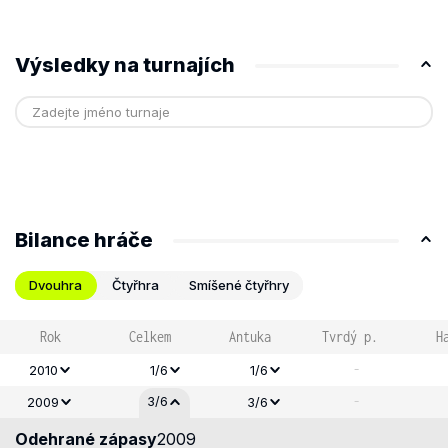
Výsledky na turnajích
Bilance hráče
Dvouhra
Čtyřhra
Smíšené čtyřhry
Rok
Celkem
Antuka
Tvrdý p.
H
-
2010
1/6
1/6
-
3/6
2009
3/6
Odehrané zápasy
2009