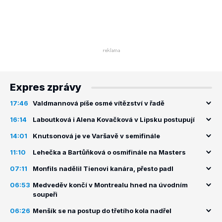
Expres zprávy
17:46
Valdmannová píše osmé vítězství v řadě
16:14
Laboutková i Alena Kovačková v Lipsku postupují
14:01
Knutsonová je ve Varšavě v semifinále
11:10
Lehečka a Bartůňková o osmifinále na Masters
07:11
Monfils nadělil Tienovi kanára, přesto padl
06:53
Medveděv končí v Montrealu hned na úvodním
soupeři
06:26
Menšík se na postup do třetího kola nadřel