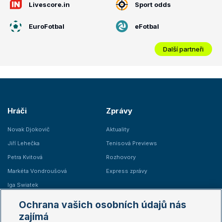
Livescore.in
Sport odds
EuroFotbal
eFotbal
Další partneři
Hráči
Zprávy
Novak Djokovič
Aktuality
Jiří Lehečka
Tenisová Previews
Petra Kvitová
Rozhovory
Markéta Vondroušová
Express zprávy
Iga Swiatek
Marie Bouzková
Ochrana vašich osobních údajů nás
Žebříčky
Kalendář turnajů
zajímá