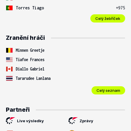
Torres Tiago
+975
Celý žebříček
Zranění hráči
Minnen Greetje
Tiafoe Frances
Diallo Gabriel
Tararudee Lanlana
Celý seznam
Partneři
Live výsledky
Zprávy