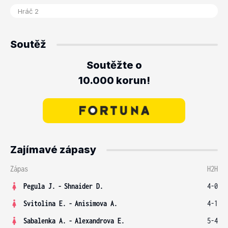
Soutěž
Soutěžte o
10.000 korun!
Zajímavé zápasy
Zápas
H2H
Pegula J.
-
Shnaider D.
4-0
Svitolina E.
-
Anisimova A.
4-1
Sabalenka A.
-
Alexandrova E.
5-4