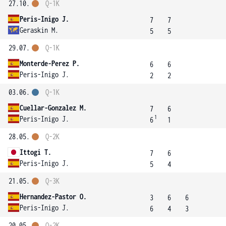
27.10.
Q-1K
Peris-Inigo J.
7
7
Geraskin M.
5
5
29.07.
Q-1K
Monterde-Perez P.
6
6
Peris-Inigo J.
2
2
03.06.
Q-1K
Cuellar-Gonzalez M.
7
6
1
Peris-Inigo J.
6
1
28.05.
Q-2K
Ittogi T.
7
6
Peris-Inigo J.
5
4
21.05.
Q-3K
Hernandez-Pastor O.
3
6
6
Peris-Inigo J.
6
4
3
20.05.
Q-2K