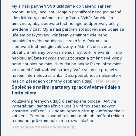
My a naši partneři
999
ukládáme do vašeho zařízení
Žebříček ATP (muži)
Australian Open
osobní údaje, jako jsou údaje o prohlížení nebo jedinečné
Žebříček WTA (ženy)
French Open
identifikátory, a máme k nim přístup. Výběr Souhlasím
umožňuje, aby sledovací technologie podporovaly účely
Sázkařský žebříček
Wimbledon
uvedené v části My a naši partneři zpracováváme údaje za
US Open
účelem poskytování. Výběrem Zamítnout vše nebo
odvoláním svého souhlasu je zakážete. Pokud jsou
Turnaj mistrů
sledovací technologie zakázány, některé zobrazené
Turnaj mistryň
obsahy a reklamy pro vás nemusí být tolik relevantní. Tuto
Aktualní trendy
nabídku můžete kdykoli znovu zobrazit a změnit své volby
nebo souhlas odvolat kliknutím na odkaz Řízení předvoleb
ve spodní části webové stránky. Vaše volby se projeví v
Fotbalové přestupy
našem Internetová stránka. Další podrobnosti naleznete v
Livesport Daily
našich Zásadách ochrany osobních údajů.
Třetí strany
Společně s našimi partnery zpracováváme údaje s
LS Prague Open
tímto cílem:
Používání přesných údajů o zeměpisné poloze . Aktivní
vyhledávání identifikačních údajů v rámci specifických
vlastností zařízení . Ukládání a/nebo přístup k informacím v
Podmínky užití
Nastavení soukromí
zařízení . Personalizovaná reklama a obsah, měření reklam
GDPR a žurnalistika
Reklama
a obsahu, průzkum publika a rozvoj služeb .
Informace o zpracování osobních
Kontakt
Seznam partnerů (dodavatelů)
údajů
Tiráž