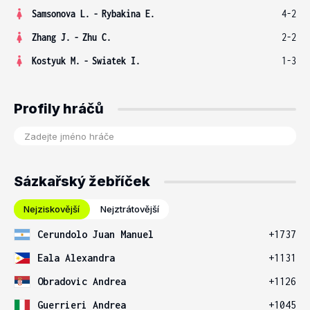
Samsonova L.
-
Rybakina E.
4-2
Zhang J.
-
Zhu C.
2-2
Kostyuk M.
-
Swiatek I.
1-3
Profily hráčů
Sázkařský žebříček
Nejziskovější
Nejztrátovější
Cerundolo Juan Manuel
+1737
Eala Alexandra
+1131
Obradovic Andrea
+1126
Guerrieri Andrea
+1045