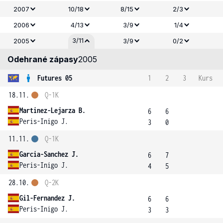
2007
10/18
8/15
2/3
2006
4/13
3/9
1/4
3/11
2005
3/9
0/2
Odehrané zápasy
2005
Futures 05
1
2
3
Kurs
18.11.
Q-1K
Martinez-Lejarza B.
6
6
Peris-Inigo J.
3
0
11.11.
Q-1K
Garcia-Sanchez J.
6
7
Peris-Inigo J.
4
5
28.10.
Q-2K
Gil-Fernandez J.
6
6
Peris-Inigo J.
3
3