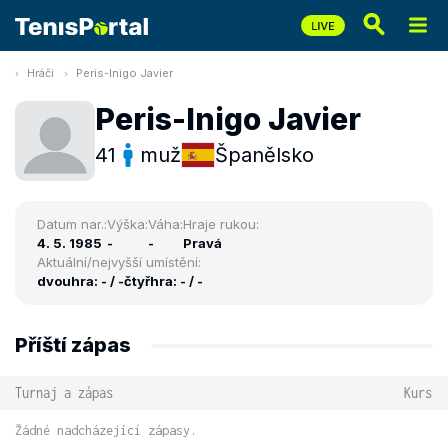
Hráči
Peris-Inigo Javier
Peris-Inigo Javier
41
muž
Španělsko
Datum nar.:
Výška:
Váha:
Hraje rukou:
4. 5. 1985
-
-
Pravá
Aktuální/nejvyšší umístění:
dvouhra: - / -
čtyřhra: - / -
Příští zápas
Turnaj a zápas
Kurs
Žádné nadcházející zápasy.