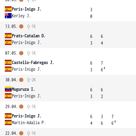
Peris-Inigo J.
3
Kerley J.
0
13.05.
Q-1K
Prats-Catalan D.
6
6
Peris-Inigo J.
3
4
07.05.
Q-1K
Castello-Fabregas J.
6
7
4
Peris-Inigo J.
3
6
30.04.
Q-2K
Muguruza I.
6
6
Peris-Inigo J.
3
2
29.04.
Q-1K
Peris-Inigo J.
6
3
7
4
Martin-Adalia P.
4
6
6
22.04.
Q-1K