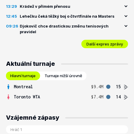
13:29
Krádež v přímém přenosu
12:45
Lehečku čeká těžký boj o čtvrtfinále na Masters
09:26
Djokovič chce drastickou změnu tenisových
pravidel
Další expres zprávy
Aktuální turnaje
Hlavní turnaje
Turnaje nižší úrovně
Montreal
$9.4M
15
Toronto WTA
$7.4M
14
Vzájemné zápasy