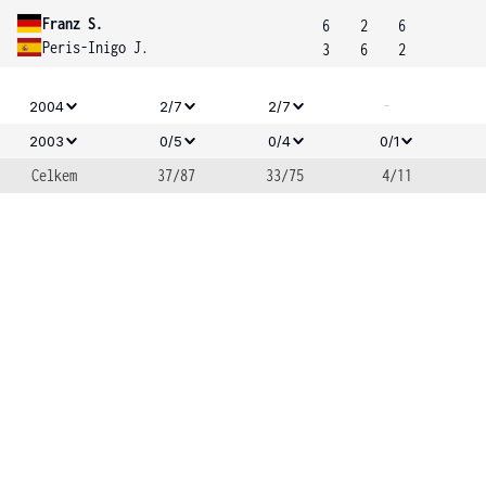
Franz S.
6
2
6
Peris-Inigo J.
3
6
2
-
2004
2/7
2/7
2003
0/5
0/4
0/1
Celkem
37/87
33/75
4/11