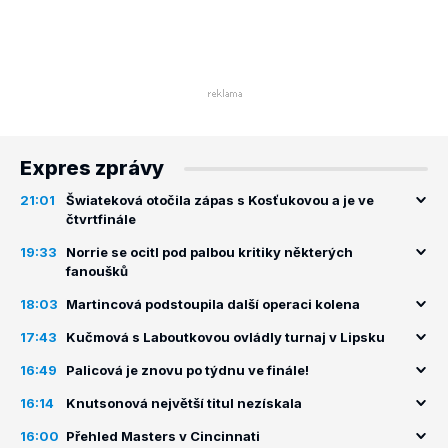
Expres zprávy
21:01
Šwiateková otočila zápas s Kosťukovou a je ve
čtvrtfinále
19:33
Norrie se ocitl pod palbou kritiky některých
fanoušků
18:03
Martincová podstoupila další operaci kolena
17:43
Kučmová s Laboutkovou ovládly turnaj v Lipsku
16:49
Palicová je znovu po týdnu ve finále!
16:14
Knutsonová největší titul nezískala
16:00
Přehled Masters v Cincinnati