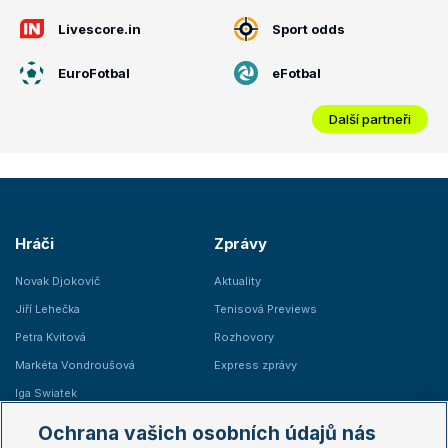
Livescore.in
Sport odds
EuroFotbal
eFotbal
Další partneři
Hráči
Zprávy
Novak Djokovič
Aktuality
Jiří Lehečka
Tenisová Previews
Petra Kvitová
Rozhovory
Markéta Vondroušová
Express zprávy
Iga Swiatek
Marie Bouzková
Ochrana vašich osobních údajů nás