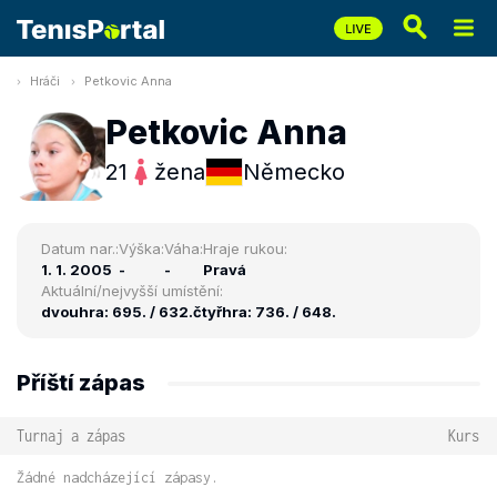
Hráči
Petkovic Anna
Petkovic Anna
21
žena
Německo
Datum nar.:
Výška:
Váha:
Hraje rukou:
1. 1. 2005
-
-
Pravá
Aktuální/nejvyšší umístění:
dvouhra: 695. / 632.
čtyřhra: 736. / 648.
Příští zápas
Turnaj a zápas
Kurs
Žádné nadcházející zápasy.