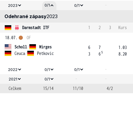
-
0/1
2023
0/1
Odehrané zápasy
2023
Darmstadt ITF
1
2
3
Kurs
18.07.
OF
Scholl
/
Wirges
6
7
1.03
5
Ceuca
/
Petkovic
3
6
8.20
-
2022
0/1
0/1
-
-
2021
0/1
Celkem
15/14
11/10
4/2