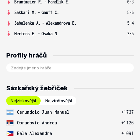
Brantmeier R.
-
Mandlik E.
0-3
Sakkari M.
-
Gauff C.
5-6
Sabalenka A.
-
Alexandrova E.
5-4
Mertens E.
-
Osaka N.
3-5
Profily hráčů
Sázkařský žebříček
Nejziskovější
Nejztrátovější
Cerundolo Juan Manuel
+1737
Obradovic Andrea
+1126
Eala Alexandra
+1091