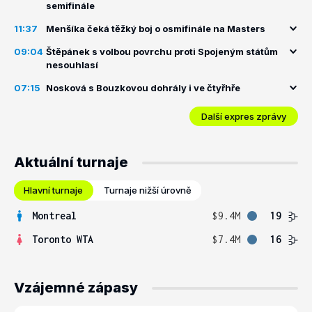
semifinále
11:37
Menšíka čeká těžký boj o osmifinále na Masters
09:04
Štěpánek s volbou povrchu proti Spojeným státům
nesouhlasí
07:15
Nosková s Bouzkovou dohrály i ve čtyřhře
Další expres zprávy
Aktuální turnaje
Hlavní turnaje
Turnaje nižší úrovně
Montreal
$9.4M
19
Toronto WTA
$7.4M
16
Vzájemné zápasy