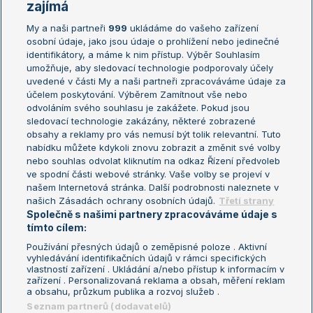
Žebříčky
Kalendář turnajů
zajímá
My a naši partneři
999
ukládáme do vašeho zařízení
Žebříček ATP (muži)
Australian Open
osobní údaje, jako jsou údaje o prohlížení nebo jedinečné
Žebříček WTA (ženy)
French Open
identifikátory, a máme k nim přístup. Výběr Souhlasím
umožňuje, aby sledovací technologie podporovaly účely
Sázkařský žebříček
Wimbledon
uvedené v části My a naši partneři zpracováváme údaje za
US Open
účelem poskytování. Výběrem Zamítnout vše nebo
odvoláním svého souhlasu je zakážete. Pokud jsou
Turnaj mistrů
sledovací technologie zakázány, některé zobrazené
Turnaj mistryň
obsahy a reklamy pro vás nemusí být tolik relevantní. Tuto
Aktualní trendy
nabídku můžete kdykoli znovu zobrazit a změnit své volby
nebo souhlas odvolat kliknutím na odkaz Řízení předvoleb
ve spodní části webové stránky. Vaše volby se projeví v
Fotbalové přestupy
našem Internetová stránka. Další podrobnosti naleznete v
Livesport Daily
našich Zásadách ochrany osobních údajů.
Třetí strany
Společně s našimi partnery zpracováváme údaje s
LS Prague Open
tímto cílem:
Používání přesných údajů o zeměpisné poloze . Aktivní
vyhledávání identifikačních údajů v rámci specifických
vlastností zařízení . Ukládání a/nebo přístup k informacím v
Podmínky užití
Nastavení soukromí
zařízení . Personalizovaná reklama a obsah, měření reklam
GDPR a žurnalistika
Reklama
a obsahu, průzkum publika a rozvoj služeb .
Informace o zpracování osobních
Kontakt
Seznam partnerů (dodavatelů)
údajů