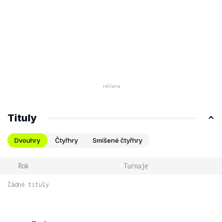
Tituly
Dvouhry
Čtyřhry
Smíšené čtyřhry
Rok
Turnaje
Žádné tituly