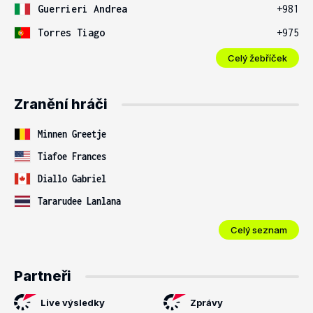
Guerrieri Andrea
+981
Torres Tiago
+975
Celý žebříček
Zranění hráči
Minnen Greetje
Tiafoe Frances
Diallo Gabriel
Tararudee Lanlana
Celý seznam
Partneři
Live výsledky
Zprávy