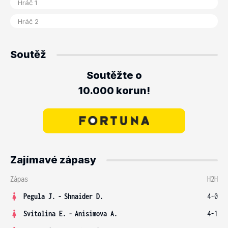
Soutěž
Soutěžte o
10.000 korun!
Zajímavé zápasy
Zápas
H2H
Pegula J.
-
Shnaider D.
4-0
Svitolina E.
-
Anisimova A.
4-1