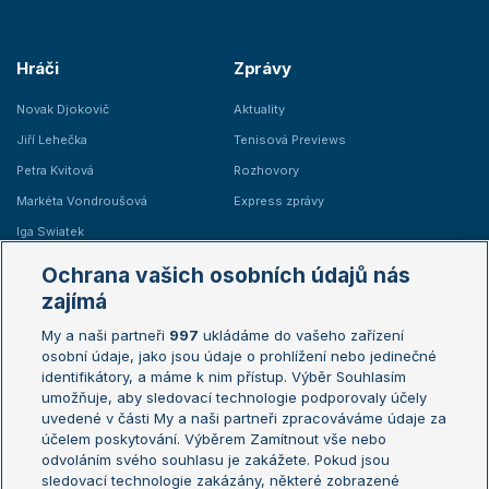
Hráči
Zprávy
Novak Djokovič
Aktuality
Jiří Lehečka
Tenisová Previews
Petra Kvitová
Rozhovory
Markéta Vondroušová
Express zprávy
Iga Swiatek
Marie Bouzková
Ochrana vašich osobních údajů nás
Žebříčky
Kalendář turnajů
zajímá
My a naši partneři
997
ukládáme do vašeho zařízení
Žebříček ATP (muži)
Australian Open
osobní údaje, jako jsou údaje o prohlížení nebo jedinečné
Žebříček WTA (ženy)
French Open
identifikátory, a máme k nim přístup. Výběr Souhlasím
umožňuje, aby sledovací technologie podporovaly účely
Sázkařský žebříček
Wimbledon
uvedené v části My a naši partneři zpracováváme údaje za
US Open
účelem poskytování. Výběrem Zamítnout vše nebo
odvoláním svého souhlasu je zakážete. Pokud jsou
Turnaj mistrů
sledovací technologie zakázány, některé zobrazené