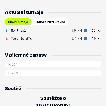
Aktuální turnaje
Hlavní turnaje
Turnaje nižší úrovně
Montreal
$9.4M
22
Toronto WTA
$7.4M
19
Vzájemné zápasy
Soutěž
Soutěžte o
10.000 korun!