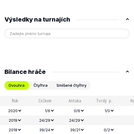
Výsledky na turnajích
Bilance hráče
Dvouhra
Čtyřhra
Smíšené čtyřhry
Rok
Celkem
Antuka
Tvrdý p.
H
2020
1/6
0/6
1/0
-
2019
24/29
24/29
2018
39/24
39/21
0/2