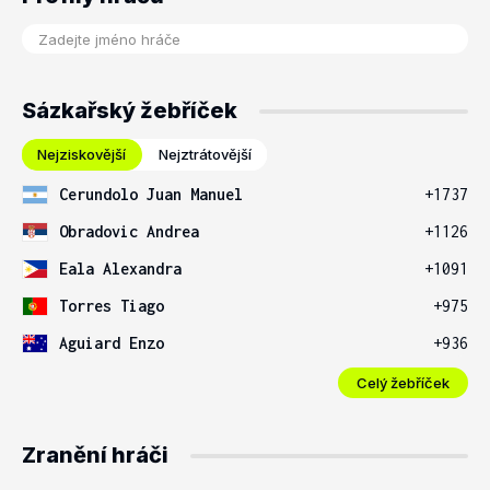
Sázkařský žebříček
Nejziskovější
Nejztrátovější
Cerundolo Juan Manuel
+1737
Obradovic Andrea
+1126
Eala Alexandra
+1091
Torres Tiago
+975
Aguiard Enzo
+936
Celý žebříček
Zranění hráči