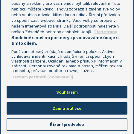
Turnaj mistryň
obsahy a reklamy pro vás nemusí být tolik relevantní. Tuto
Aktualní trendy
nabídku můžete kdykoli znovu zobrazit a změnit své volby
nebo souhlas odvolat kliknutím na odkaz Řízení předvoleb
ve spodní části webové stránky. Vaše volby se projeví v
Fotbalové přestupy
našem Internetová stránka. Další podrobnosti naleznete v
Livesport Daily
našich Zásadách ochrany osobních údajů.
Třetí strany
Společně s našimi partnery zpracováváme údaje s
LS Prague Open
tímto cílem:
Používání přesných údajů o zeměpisné poloze . Aktivní
vyhledávání identifikačních údajů v rámci specifických
vlastností zařízení . Ukládání a/nebo přístup k informacím v
Podmínky užití
Nastavení soukromí
zařízení . Personalizovaná reklama a obsah, měření reklam
GDPR a žurnalistika
Reklama
a obsahu, průzkum publika a rozvoj služeb .
Informace o zpracování osobních
Kontakt
Seznam partnerů (dodavatelů)
údajů
Tiráž
Souhlasím
Copyright © 2008-2026 TenisPortal.cz. Využíváme zpravodajství ČTK.
Zamítnout vše
Řízení předvoleb