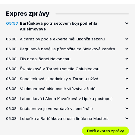
Expres zprávy
05:57
Bartůňková po třísetovém boji podlehla
Anisimovové
06.08.
Alcaraz by podle experta měl ukončit sezonu
06.08.
Pegulaová nadělila přemožitelce Siniakové kanára
06.08.
Fils nedal šanci Navonemu
06.08.
Šwiateková v Torontu smetla Golubicovou
06.08.
Sabalenková si podmínky v Torontu užívá
06.08.
Valdmannová píše osmé vítězství v řadě
06.08.
Laboutková i Alena Kovačková v Lipsku postupují
06.08.
Knutsonová je ve Varšavě v semifinále
06.08.
Lehečka a Bartůňková o osmifinále na Masters
Další expres zprávy