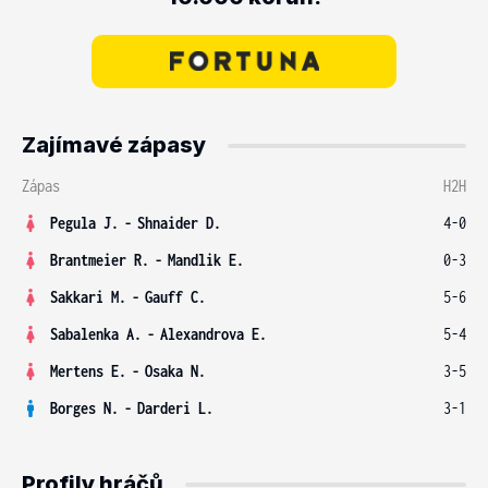
Zajímavé zápasy
Zápas
H2H
Pegula J.
-
Shnaider D.
4-0
Brantmeier R.
-
Mandlik E.
0-3
Sakkari M.
-
Gauff C.
5-6
Sabalenka A.
-
Alexandrova E.
5-4
Mertens E.
-
Osaka N.
3-5
Borges N.
-
Darderi L.
3-1
Profily hráčů