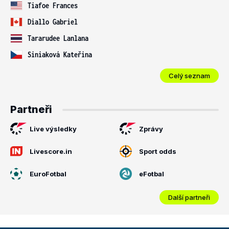
Tiafoe Frances
Diallo Gabriel
Tararudee Lanlana
Siniaková Kateřina
Celý seznam
Partneři
Live výsledky
Zprávy
Livescore.in
Sport odds
EuroFotbal
eFotbal
Další partneři