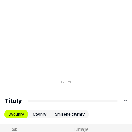
Tituly
Dvouhry
Čtyřhry
Smíšené čtyřhry
Rok
Turnaje