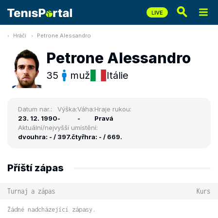
Hráči
Petrone Alessandro
Petrone Alessandro
35
muž
Itálie
Datum nar.:
Výška:
Váha:
Hraje rukou:
23. 12. 1990
-
-
Pravá
Aktuální/nejvyšší umístění:
dvouhra: - / 397.
čtyřhra: - / 669.
Příští zápas
Turnaj a zápas
Kurs
Žádné nadcházející zápasy.