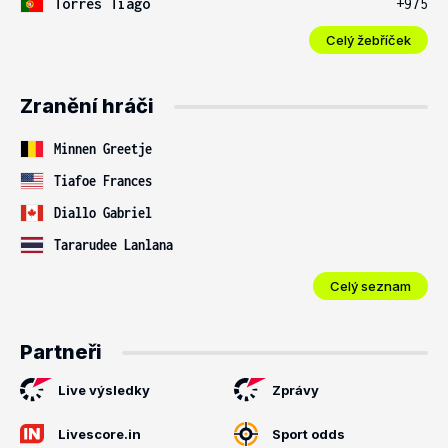
Torres Tiago
+975
Celý žebříček
Zranění hráči
Minnen Greetje
Tiafoe Frances
Diallo Gabriel
Tararudee Lanlana
Celý seznam
Partneři
Live výsledky
Zprávy
Livescore.in
Sport odds