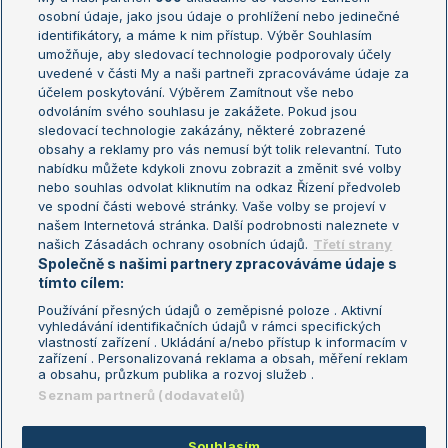
osobní údaje, jako jsou údaje o prohlížení nebo jedinečné
Žebříček WTA (ženy)
French Open
identifikátory, a máme k nim přístup. Výběr Souhlasím
umožňuje, aby sledovací technologie podporovaly účely
Sázkařský žebříček
Wimbledon
uvedené v části My a naši partneři zpracováváme údaje za
US Open
účelem poskytování. Výběrem Zamítnout vše nebo
odvoláním svého souhlasu je zakážete. Pokud jsou
Turnaj mistrů
sledovací technologie zakázány, některé zobrazené
Turnaj mistryň
obsahy a reklamy pro vás nemusí být tolik relevantní. Tuto
Aktualní trendy
nabídku můžete kdykoli znovu zobrazit a změnit své volby
nebo souhlas odvolat kliknutím na odkaz Řízení předvoleb
ve spodní části webové stránky. Vaše volby se projeví v
Fotbalové přestupy
našem Internetová stránka. Další podrobnosti naleznete v
Livesport Daily
našich Zásadách ochrany osobních údajů.
Třetí strany
Společně s našimi partnery zpracováváme údaje s
LS Prague Open
tímto cílem:
Používání přesných údajů o zeměpisné poloze . Aktivní
vyhledávání identifikačních údajů v rámci specifických
vlastností zařízení . Ukládání a/nebo přístup k informacím v
Podmínky užití
Nastavení soukromí
zařízení . Personalizovaná reklama a obsah, měření reklam
GDPR a žurnalistika
Reklama
a obsahu, průzkum publika a rozvoj služeb .
Informace o zpracování osobních
Kontakt
Seznam partnerů (dodavatelů)
údajů
Tiráž
Souhlasím