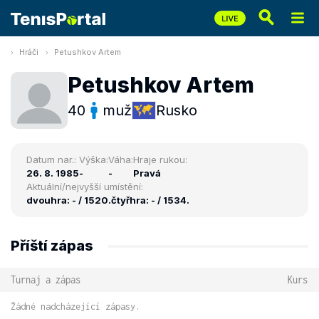
Hráči
Petushkov Artem
Petushkov Artem
40
muž
Rusko
Datum nar.:
Výška:
Váha:
Hraje rukou:
26. 8. 1985
-
-
Pravá
Aktuální/nejvyšší umístění:
dvouhra: - / 1520.
čtyřhra: - / 1534.
Příští zápas
Turnaj a zápas
Kurs
Žádné nadcházející zápasy.