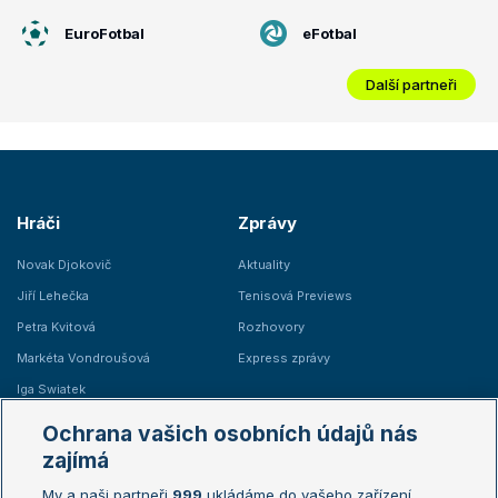
EuroFotbal
eFotbal
Další partneři
Hráči
Zprávy
Novak Djokovič
Aktuality
Jiří Lehečka
Tenisová Previews
Petra Kvitová
Rozhovory
Markéta Vondroušová
Express zprávy
Iga Swiatek
Marie Bouzková
Ochrana vašich osobních údajů nás
Žebříčky
Kalendář turnajů
zajímá
My a naši partneři
999
ukládáme do vašeho zařízení
Žebříček ATP (muži)
Australian Open