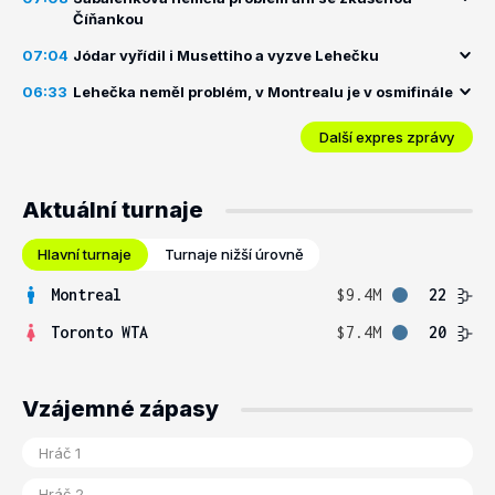
Číňankou
07:04
Jódar vyřídil i Musettiho a vyzve Lehečku
06:33
Lehečka neměl problém, v Montrealu je v osmifinále
Další expres zprávy
Aktuální turnaje
Hlavní turnaje
Turnaje nižší úrovně
Montreal
$9.4M
22
Toronto WTA
$7.4M
20
Vzájemné zápasy