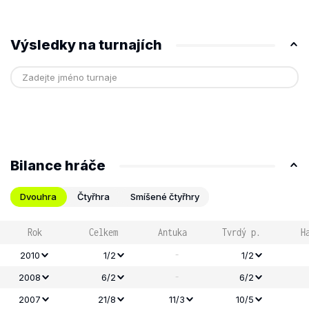
Výsledky na turnajích
Bilance hráče
Dvouhra
Čtyřhra
Smíšené čtyřhry
Rok
Celkem
Antuka
Tvrdý p.
H
-
2010
1/2
1/2
-
2008
6/2
6/2
2007
21/8
11/3
10/5