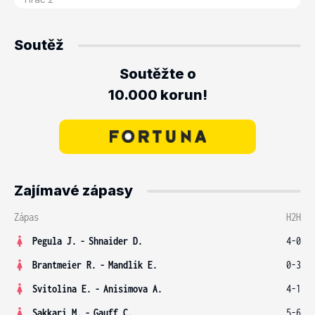
Soutěž
Soutěžte o
10.000 korun!
Zajímavé zápasy
Zápas
H2H
Pegula J.
-
Shnaider D.
4-0
Brantmeier R.
-
Mandlik E.
0-3
Svitolina E.
-
Anisimova A.
4-1
Sakkari M.
-
Gauff C.
5-6