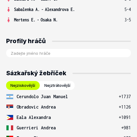
Sabalenka A.
-
Alexandrova E.
5-4
Mertens E.
-
Osaka N.
3-5
Profily hráčů
Sázkařský žebříček
Nejziskovější
Nejztrátovější
Cerundolo Juan Manuel
+1737
Obradovic Andrea
+1126
Eala Alexandra
+1091
Guerrieri Andrea
+981