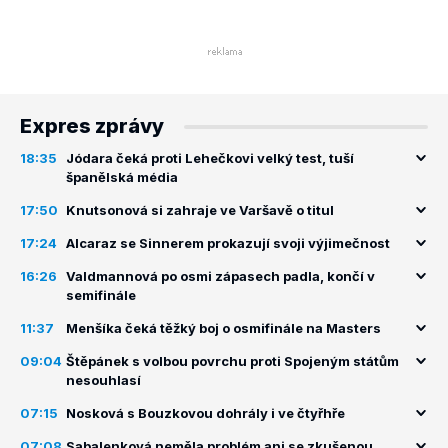
Expres zprávy
18:35
Jódara čeká proti Lehečkovi velký test, tuší
španělská média
17:50
Knutsonová si zahraje ve Varšavě o titul
17:24
Alcaraz se Sinnerem prokazují svoji výjimečnost
16:26
Valdmannová po osmi zápasech padla, končí v
semifinále
11:37
Menšíka čeká těžký boj o osmifinále na Masters
09:04
Štěpánek s volbou povrchu proti Spojeným státům
nesouhlasí
07:15
Nosková s Bouzkovou dohrály i ve čtyřhře
07:08
Sabalenková neměla problém ani se zkušenou