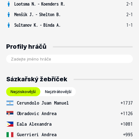
Lootsma N.
-
Koenders R.
2-1
Menšík J.
-
Shelton B.
2-1
Sultanov K.
-
Binda A.
1-1
Profily hráčů
Sázkařský žebříček
Nejziskovější
Nejztrátovější
Cerundolo Juan Manuel
+1737
Obradovic Andrea
+1126
Eala Alexandra
+1081
Guerrieri Andrea
+995