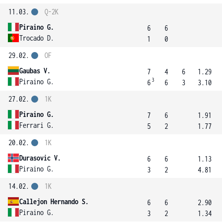
11.03.
Q-2K
Piraino G.
6
6
Trocado D.
1
0
29.02.
OF
Gaubas V.
7
4
6
1.29
3
Piraino G.
6
6
3
3.10
27.02.
1K
Piraino G.
7
6
1.91
Ferrari G.
5
2
1.77
20.02.
1K
Durasovic V.
6
6
1.13
Piraino G.
3
2
4.81
14.02.
1K
Callejon Hernando S.
6
6
2.90
Piraino G.
3
2
1.34