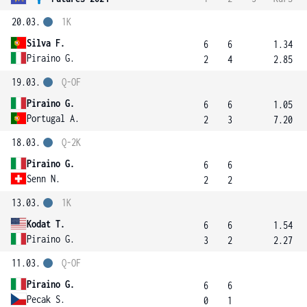
20.03.
1K
Silva F.
6
6
1.34
Piraino G.
2
4
2.85
19.03.
Q-OF
Piraino G.
6
6
1.05
Portugal A.
2
3
7.20
18.03.
Q-2K
Piraino G.
6
6
Senn N.
2
2
13.03.
1K
Kodat T.
6
6
1.54
Piraino G.
3
2
2.27
11.03.
Q-OF
Piraino G.
6
6
Pecak S.
0
1