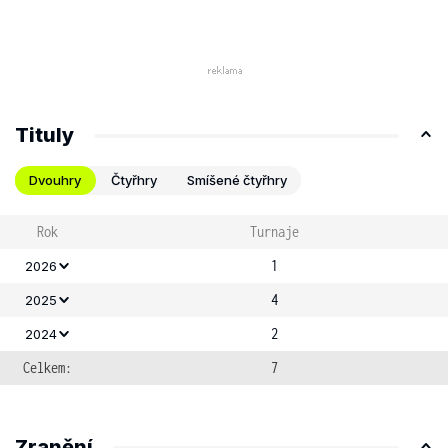
Tituly
Dvouhry
Čtyřhry
Smíšené čtyřhry
Rok
Turnaje
1
2026
4
2025
2
2024
Celkem:
7
Zranění