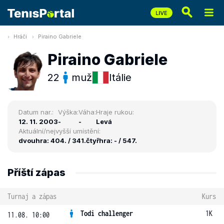
Hráči
Piraino Gabriele
Piraino Gabriele
22
muž
Itálie
Datum nar.:
Výška:
Váha:
Hraje rukou:
12. 11. 2003
-
-
Levá
Aktuální/nejvyšší umístění:
dvouhra: 404. / 341.
čtyřhra: - / 547.
Příští zápas
Turnaj a zápas
Kurs
Todi challenger
1K
11.08. 10:00