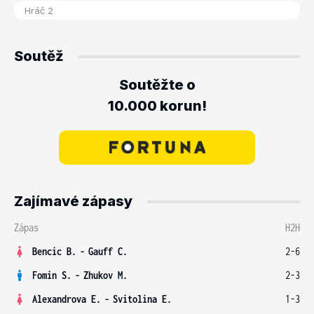
Soutěž
Soutěžte o
10.000 korun!
Zajímavé zápasy
Zápas
H2H
Bencic B.
-
Gauff C.
2-6
Fomin S.
-
Zhukov M.
2-3
Alexandrova E.
-
Svitolina E.
1-3