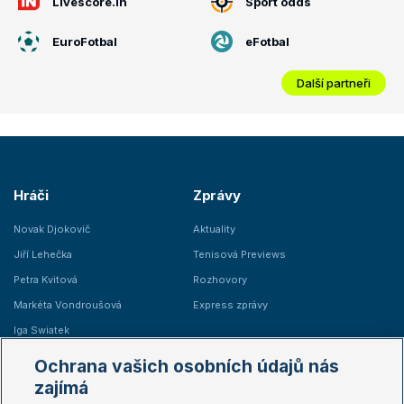
Livescore.in
Sport odds
EuroFotbal
eFotbal
Další partneři
Hráči
Zprávy
Novak Djokovič
Aktuality
Jiří Lehečka
Tenisová Previews
Petra Kvitová
Rozhovory
Markéta Vondroušová
Express zprávy
Iga Swiatek
Marie Bouzková
Ochrana vašich osobních údajů nás
Žebříčky
Kalendář turnajů
zajímá