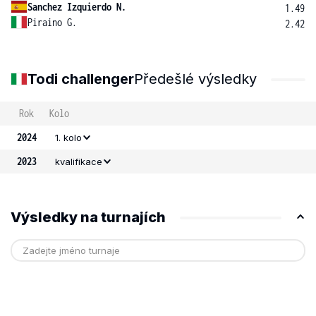
Sanchez Izquierdo N.
1.49
Piraino G.
2.42
Todi challenger
Předešlé výsledky
Rok
Kolo
2024
1. kolo
2023
kvalifikace
Výsledky na turnajích