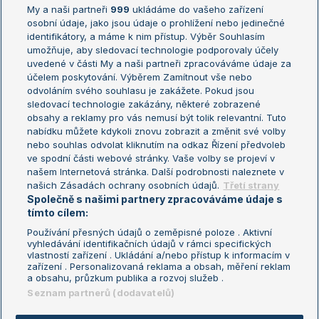
My a naši partneři
999
ukládáme do vašeho zařízení
Žebříček ATP (muži)
Australian Open
osobní údaje, jako jsou údaje o prohlížení nebo jedinečné
Žebříček WTA (ženy)
French Open
identifikátory, a máme k nim přístup. Výběr Souhlasím
umožňuje, aby sledovací technologie podporovaly účely
Sázkařský žebříček
Wimbledon
uvedené v části My a naši partneři zpracováváme údaje za
US Open
účelem poskytování. Výběrem Zamítnout vše nebo
odvoláním svého souhlasu je zakážete. Pokud jsou
Turnaj mistrů
sledovací technologie zakázány, některé zobrazené
Turnaj mistryň
obsahy a reklamy pro vás nemusí být tolik relevantní. Tuto
Aktualní trendy
nabídku můžete kdykoli znovu zobrazit a změnit své volby
nebo souhlas odvolat kliknutím na odkaz Řízení předvoleb
ve spodní části webové stránky. Vaše volby se projeví v
Fotbalové přestupy
našem Internetová stránka. Další podrobnosti naleznete v
Livesport Daily
našich Zásadách ochrany osobních údajů.
Třetí strany
Společně s našimi partnery zpracováváme údaje s
LS Prague Open
tímto cílem:
Používání přesných údajů o zeměpisné poloze . Aktivní
vyhledávání identifikačních údajů v rámci specifických
vlastností zařízení . Ukládání a/nebo přístup k informacím v
Podmínky užití
Nastavení soukromí
zařízení . Personalizovaná reklama a obsah, měření reklam
GDPR a žurnalistika
Reklama
a obsahu, průzkum publika a rozvoj služeb .
Informace o zpracování osobních
Kontakt
Seznam partnerů (dodavatelů)
údajů
Tiráž