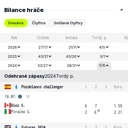
Bilance hráče
Dvouhra
Čtyřhra
Smíšené čtyřhry
Rok
Celkem
Antuka
Tvrdý p.
H
2026
27/17
21/11
4/5
2025
43/21
43/20
0/1
5/6
2024
33/27
28/21
Odehrané zápasy
2024
Tvrdý p.
Pozoblanco challenger
1
2
3
Kurs
16.07.
1K
Diez S.
6
7
1.59
10
Piraino G.
2
6
2.21
Futures 2024
1
2
3
Kurs