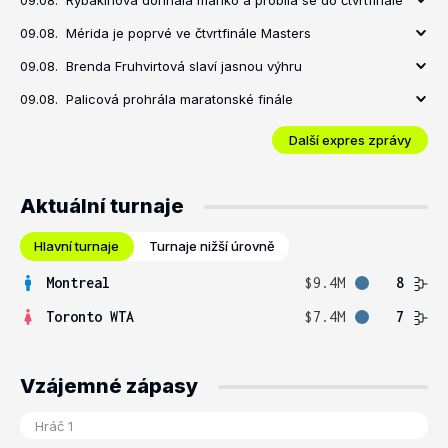
09.08.
Rybakinová dohnala manko a probila se do čtvrtfinále
09.08.
Mérida je poprvé ve čtvrtfinále Masters
09.08.
Brenda Fruhvirtová slaví jasnou výhru
09.08.
Palicová prohrála maratonské finále
Další expres zprávy
Aktuální turnaje
Hlavní turnaje
Turnaje nižší úrovně
Montreal
$9.4M
8
Toronto WTA
$7.4M
7
Vzájemné zápasy