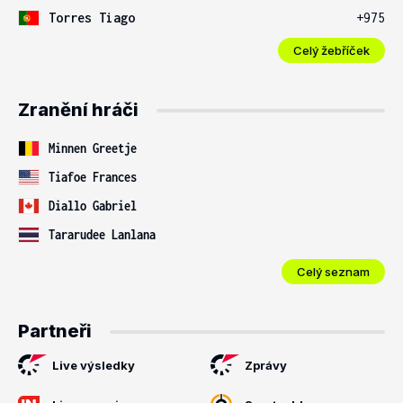
Torres Tiago
+975
Celý žebříček
Zranění hráči
Minnen Greetje
Tiafoe Frances
Diallo Gabriel
Tararudee Lanlana
Celý seznam
Partneři
Live výsledky
Zprávy