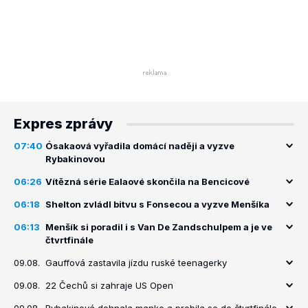
Expres zprávy
07:40
Ósakaová vyřadila domácí naději a vyzve
Rybakinovou
06:26
Vítězná série Ealaové skončila na Bencicové
06:18
Shelton zvládl bitvu s Fonsecou a vyzve Menšíka
06:13
Menšík si poradil i s Van De Zandschulpem a je ve
čtvrtfinále
09.08.
Gauffová zastavila jízdu ruské teenagerky
09.08.
22 Čechů si zahraje US Open