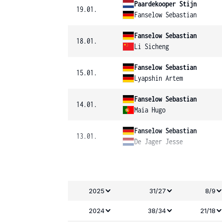
Paardekooper Stijn
19.01.
Fanselow Sebastian
Fanselow Sebastian
18.01.
Li Sicheng
Fanselow Sebastian
15.01.
Lyapshin Artem
Fanselow Sebastian
14.01.
Maia Hugo
Fanselow Sebastian
13.01.
De Jager Jesse
2025
31/27
8/9
2024
38/34
21/18