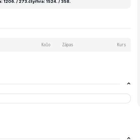
: 1206. / 273.
čtyřhra: 1524. / 358.
Kolo
Zápas
Kurs