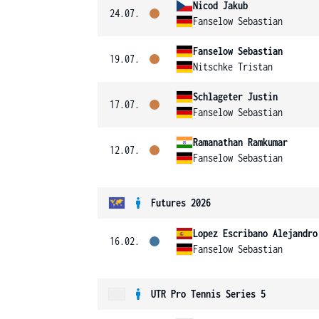
Nicod Jakub
24.07.
Fanselow Sebastian
Fanselow Sebastian
19.07.
Nitschke Tristan
Schlageter Justin
17.07.
Fanselow Sebastian
Ramanathan Ramkumar
12.07.
Fanselow Sebastian
Futures 2026
Lopez Escribano Alejandro
16.02.
Fanselow Sebastian
UTR Pro Tennis Series 5