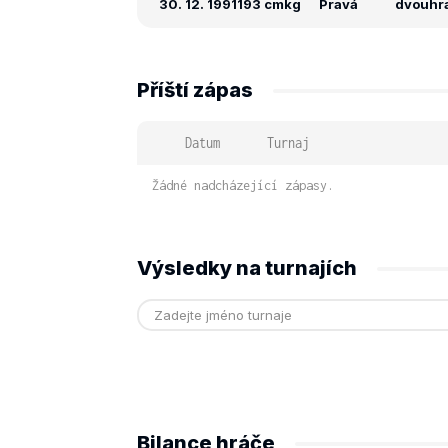
30. 12. 1991
193 cm
kg
Pravá
dvouhra
Příští zápas
Datum
Turnaj
Žádné nadcházející zápasy.
Výsledky na turnajích
Bilance hráče