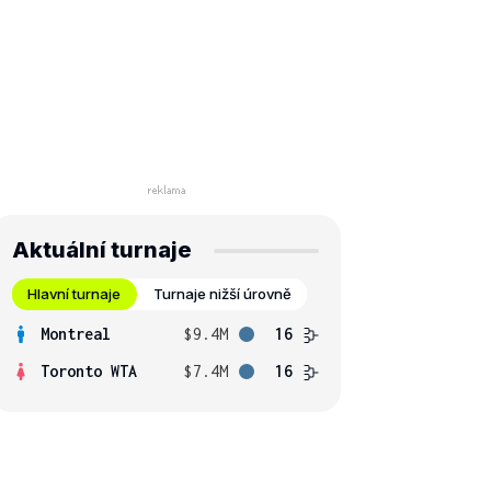
Aktuální turnaje
Hlavní turnaje
Turnaje nižší úrovně
Montreal
$9.4M
16
Toronto WTA
$7.4M
16