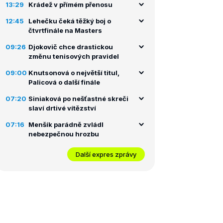
13:29
Krádež v přímém přenosu
12:45
Lehečku čeká těžký boj o
čtvrtfinále na Masters
09:26
Djokovič chce drastickou
změnu tenisových pravidel
09:00
Knutsonová o největší titul,
Palicová o další finále
07:20
Siniaková po nešťastné skreči
slaví drtivé vítězství
07:16
Menšík parádně zvládl
nebezpečnou hrozbu
Další expres zprávy