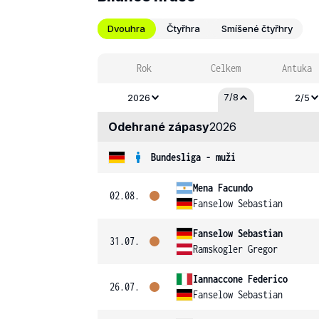
Dvouhra
Čtyřhra
Smíšené čtyřhry
Rok
Celkem
Antuka
7/8
2026
2/5
Odehrané zápasy
2026
Bundesliga - muži
Mena Facundo
02.08.
Fanselow Sebastian
Fanselow Sebastian
31.07.
Ramskogler Gregor
Iannaccone Federico
26.07.
Fanselow Sebastian