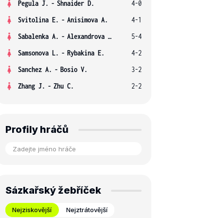
Pegula J.
-
Shnaider D.
4-0
Svitolina E.
-
Anisimova A.
4-1
Sabalenka A.
-
Alexandrova E.
5-4
Samsonova L.
-
Rybakina E.
4-2
Sanchez A.
-
Bosio V.
3-2
Zhang J.
-
Zhu C.
2-2
Profily hráčů
Sázkařský žebříček
Nejziskovější
Nejztrátovější