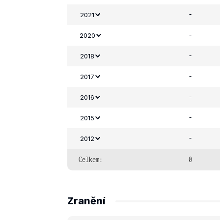
-
2021
-
2020
-
2018
-
2017
-
2016
-
2015
-
2012
Celkem:
0
Zranění