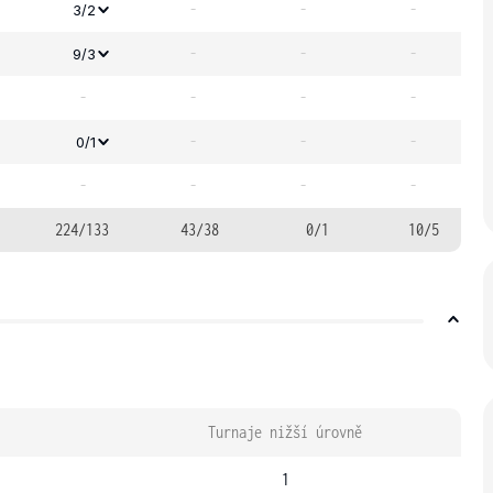
-
-
-
3/2
-
-
-
9/3
-
-
-
-
-
-
-
0/1
-
-
-
-
224/133
43/38
0/1
10/5
Turnaje nižší úrovně
1