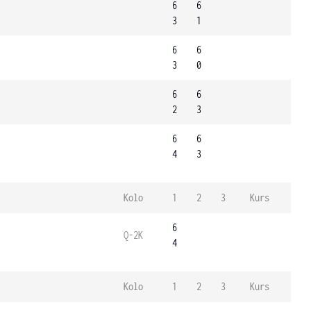
6
6
3
1
6
6
3
0
6
6
2
3
6
6
4
3
Kolo
1
2
3
Kurs
6
Q-2K
4
Kolo
1
2
3
Kurs