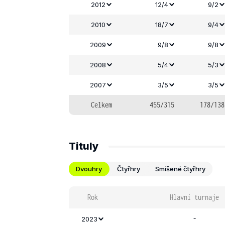
2012
12/4
9/2
2010
18/7
9/4
2009
9/8
9/8
2008
5/4
5/3
2007
3/5
3/5
Celkem
455/315
178/138
Tituly
Dvouhry
Čtyřhry
Smíšené čtyřhry
Rok
Hlavní turnaje
-
2023