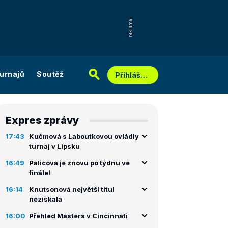
urnajů
Soutěž
Přihlášení
Expres zprávy
17:43
Kučmová s Laboutkovou ovládly
turnaj v Lipsku
16:49
Palicová je znovu po týdnu ve
finále!
16:14
Knutsonová největší titul
nezískala
16:00
Přehled Masters v Cincinnati