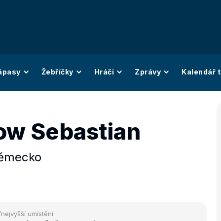
ápasy
Žebříčky
Hráči
Zprávy
Kalendář t
ow Sebastian
ěmecko
/nejvyšší umístění: