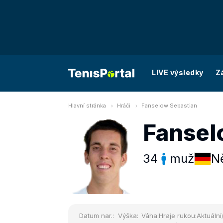
LIVE výsledky
Z
Hlavní stránka
Hráči
Fanselow Sebastian
Fansel
34
muž
N
Datum nar.:
Výška:
Váha:
Hraje rukou:
Aktuální