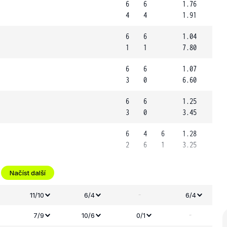
6
6
1.76
4
4
1.91
6
6
1.04
1
1
7.80
6
6
1.07
3
0
6.60
6
6
1.25
3
0
3.45
6
4
6
1.28
2
6
1
3.25
Načíst další
-
11/10
6/4
6/4
-
7/9
10/6
0/1