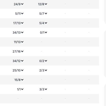
-
-
24/9
12/8
-
-
5/11
5/7
-
-
17/13
5/4
-
-
34/13
0/1
-
-
-
11/13
-
-
-
27/16
-
-
34/12
0/2
-
-
25/10
2/3
-
-
-
15/8
-
-
1/1
3/3
-
-
-
-