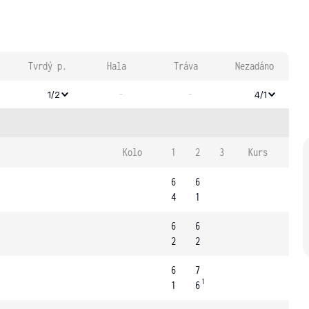
Tvrdý p.
Hala
Tráva
Nezadáno
-
-
1/2
4/1
Kolo
1
2
3
Kurs
6
6
4
1
6
6
2
2
6
7
1
1
6