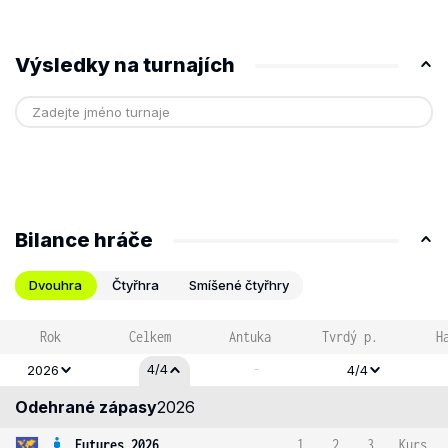
Výsledky na turnajích
Bilance hráče
Dvouhra
Čtyřhra
Smíšené čtyřhry
Rok
Celkem
Antuka
Tvrdý p.
H
-
4/4
2026
4/4
Odehrané zápasy
2026
Futures 2026
1
2
3
Kurs