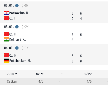
06.01.
Q-OF
Markovina D.
6
6
Qi H.
2
4
05.01.
Q-2K
Qi H.
6
6
Kothari A.
0
1
04.01.
Q-1K
Qi H.
6
6
Pottbecker M.
3
0
-
2025
0/1
0/1
Celkem
4/5
-
4/5