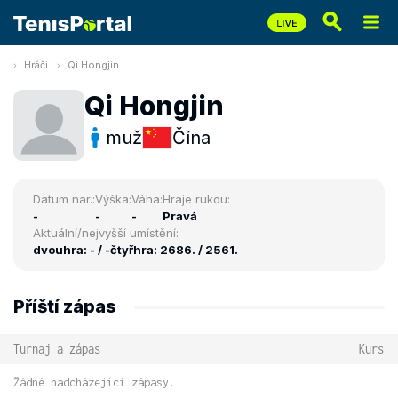
Hráči
Qi Hongjin
Qi Hongjin
muž
Čína
Datum nar.:
Výška:
Váha:
Hraje rukou:
-
-
-
Pravá
Aktuální/nejvyšší umístění:
dvouhra: - / -
čtyřhra: 2686. / 2561.
Příští zápas
Turnaj a zápas
Kurs
Žádné nadcházející zápasy.