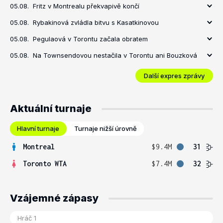
05.08.
Fritz v Montrealu překvapivě končí
05.08.
Rybakinová zvládla bitvu s Kasatkinovou
05.08.
Pegulaová v Torontu začala obratem
05.08.
Na Townsendovou nestačila v Torontu ani Bouzková
Další expres zprávy
Aktuální turnaje
Hlavní turnaje
Turnaje nižší úrovně
Montreal
$9.4M
31
Toronto WTA
$7.4M
32
Vzájemné zápasy