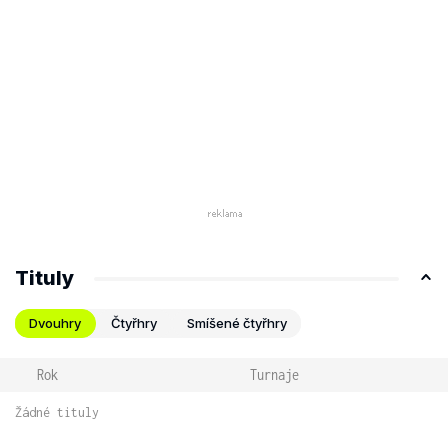
Tituly
Dvouhry
Čtyřhry
Smíšené čtyřhry
Rok
Turnaje
Žádné tituly