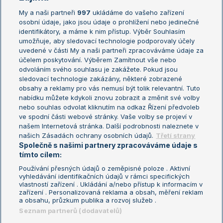
My a naši partneři
997
ukládáme do vašeho zařízení
Žebříček ATP (muži)
Australian Open
osobní údaje, jako jsou údaje o prohlížení nebo jedinečné
Žebříček WTA (ženy)
French Open
identifikátory, a máme k nim přístup. Výběr Souhlasím
umožňuje, aby sledovací technologie podporovaly účely
Sázkařský žebříček
Wimbledon
uvedené v části My a naši partneři zpracováváme údaje za
US Open
účelem poskytování. Výběrem Zamítnout vše nebo
odvoláním svého souhlasu je zakážete. Pokud jsou
Turnaj mistrů
sledovací technologie zakázány, některé zobrazené
Turnaj mistryň
obsahy a reklamy pro vás nemusí být tolik relevantní. Tuto
Aktualní trendy
nabídku můžete kdykoli znovu zobrazit a změnit své volby
nebo souhlas odvolat kliknutím na odkaz Řízení předvoleb
ve spodní části webové stránky. Vaše volby se projeví v
Fotbalové přestupy
našem Internetová stránka. Další podrobnosti naleznete v
Livesport Daily
našich Zásadách ochrany osobních údajů.
Třetí strany
Společně s našimi partnery zpracováváme údaje s
LS Prague Open
tímto cílem:
Používání přesných údajů o zeměpisné poloze . Aktivní
vyhledávání identifikačních údajů v rámci specifických
vlastností zařízení . Ukládání a/nebo přístup k informacím v
Podmínky užití
Nastavení soukromí
zařízení . Personalizovaná reklama a obsah, měření reklam
GDPR a žurnalistika
Reklama
a obsahu, průzkum publika a rozvoj služeb .
Informace o zpracování osobních
Kontakt
Seznam partnerů (dodavatelů)
údajů
Tiráž