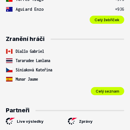
Aguiard Enzo
+936
Celý žebříček
Zranění hráči
Diallo Gabriel
Tararudee Lanlana
Siniaková Kateřina
Munar Jaume
Celý seznam
Partneři
Live výsledky
Zprávy