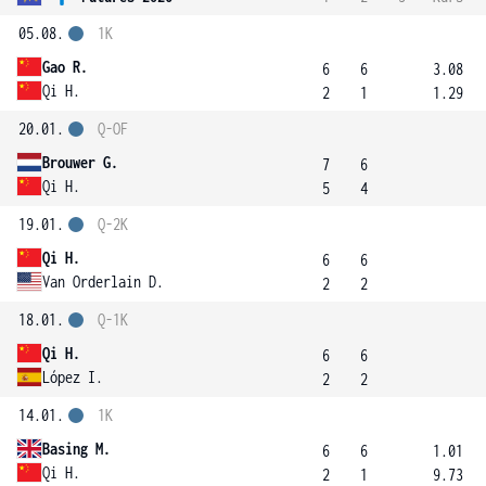
05.08.
1K
Gao R.
6
6
3.08
Qi H.
2
1
1.29
20.01.
Q-OF
Brouwer G.
7
6
Qi H.
5
4
19.01.
Q-2K
Qi H.
6
6
Van Orderlain D.
2
2
18.01.
Q-1K
Qi H.
6
6
López I.
2
2
14.01.
1K
Basing M.
6
6
1.01
Qi H.
2
1
9.73