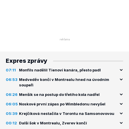
Expres zprávy
07:11
Monfils nadělil Tienovi kanára, přesto padl
06:53
Medveděv končí v Montrealu hned na úvodním
soupeři
06:26
Menšík se na postup do třetího kola nadřel
06:05
Noskové první zápas po Wimbledonu nevyšel
05:39
Krejčíková nestačila v Torontu na Samsonovovou
00:12
Další šok v Montrealu, Zverev končí