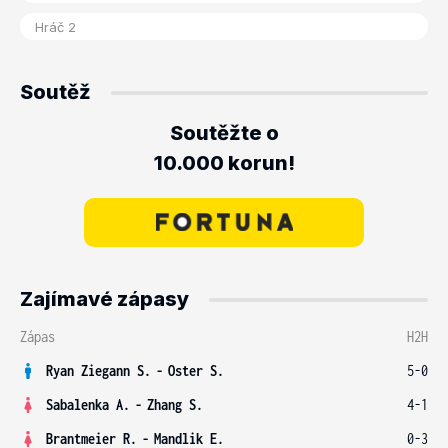
Soutěž
Soutěžte o
10.000 korun!
Zajímavé zápasy
Zápas
H2H
Ryan Ziegann S.
-
Oster S.
5-0
Sabalenka A.
-
Zhang S.
4-1
Brantmeier R.
-
Mandlik E.
0-3