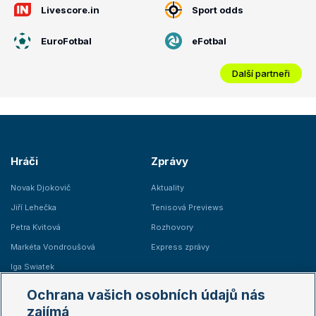
Livescore.in
Sport odds
EuroFotbal
eFotbal
Další partneři
Hráči
Zprávy
Novak Djokovič
Aktuality
Jiří Lehečka
Tenisová Previews
Petra Kvitová
Rozhovory
Markéta Vondroušová
Express zprávy
Iga Swiatek
Marie Bouzková
Ochrana vašich osobních údajů nás
Žebříčky
Kalendář turnajů
zajímá