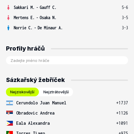
Sakkari M.
-
Gauff C.
5-6
Mertens E.
-
Osaka N.
3-5
Norrie C.
-
De Minaur A.
3-3
Profily hráčů
Sázkařský žebříček
Nejziskovější
Nejztrátovější
Cerundolo Juan Manuel
+1737
Obradovic Andrea
+1126
Eala Alexandra
+1091
Torres Tiago
+975