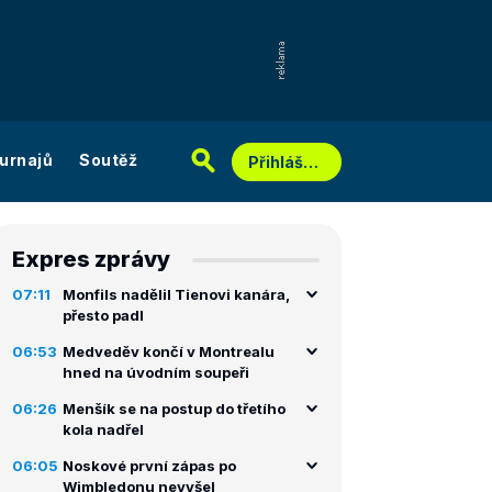
urnajů
Soutěž
Přihlášení
Expres zprávy
07:11
Monfils nadělil Tienovi kanára,
přesto padl
06:53
Medveděv končí v Montrealu
hned na úvodním soupeři
06:26
Menšík se na postup do třetího
kola nadřel
06:05
Noskové první zápas po
Wimbledonu nevyšel