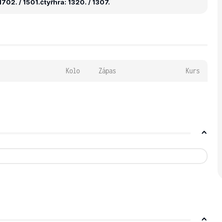
1702. / 1501.
čtyřhra: 1320. / 1307.
Kolo
Zápas
Kurs