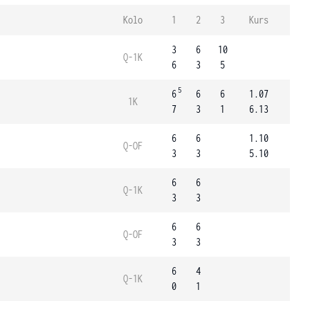
Kolo
1
2
3
Kurs
3
6
10
Q-1K
6
3
5
5
6
6
6
1.07
1K
7
3
1
6.13
6
6
1.10
Q-OF
3
3
5.10
6
6
Q-1K
3
3
6
6
Q-OF
3
3
6
4
Q-1K
0
1