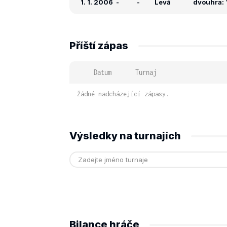
1. 1. 2006
-
-
Levá
dvouhra: 
Příští zápas
Datum
Turnaj
Žádné nadcházející zápasy.
Výsledky na turnajích
Bilance hráče