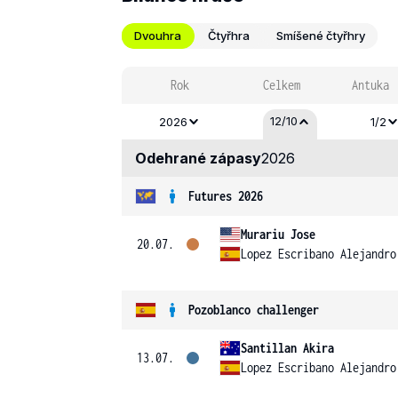
Dvouhra
Čtyřhra
Smíšené čtyřhry
Rok
Celkem
Antuka
12/10
2026
1/2
Odehrané zápasy
2026
Futures 2026
Murariu Jose
20.07.
Lopez Escribano Alejandro
Pozoblanco challenger
Santillan Akira
13.07.
Lopez Escribano Alejandro