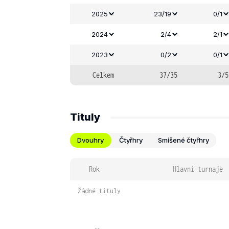
2025
23/19
0/1
2024
2/4
2/1
2023
0/2
0/1
Celkem
37/35
3/5
Tituly
Dvouhry
Čtyřhry
Smíšené čtyřhry
Rok
Hlavní turnaje
Žádné tituly