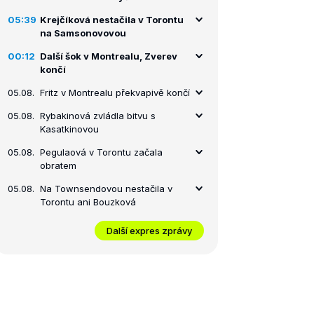
05:39
Krejčíková nestačila v Torontu
na Samsonovovou
00:12
Další šok v Montrealu, Zverev
končí
05.08.
Fritz v Montrealu překvapivě končí
05.08.
Rybakinová zvládla bitvu s
Kasatkinovou
05.08.
Pegulaová v Torontu začala
obratem
05.08.
Na Townsendovou nestačila v
Torontu ani Bouzková
Další expres zprávy