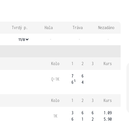
Tvrdý p.
Hala
Tráva
Nezadáno
-
-
-
11/8
Kolo
1
2
3
Kurs
7
6
Q-1K
5
6
4
Kolo
1
2
3
Kurs
3
6
6
1.09
1K
6
1
2
5.90