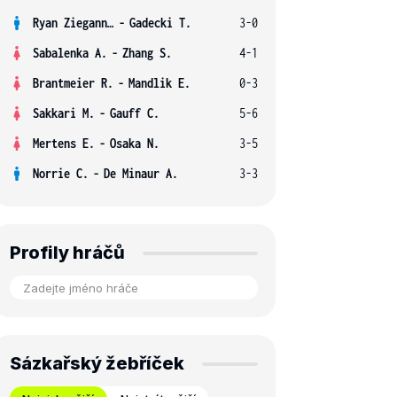
Ryan Ziegann S.
-
Gadecki T.
3-0
Sabalenka A.
-
Zhang S.
4-1
Brantmeier R.
-
Mandlik E.
0-3
Sakkari M.
-
Gauff C.
5-6
Mertens E.
-
Osaka N.
3-5
Norrie C.
-
De Minaur A.
3-3
Profily hráčů
Sázkařský žebříček