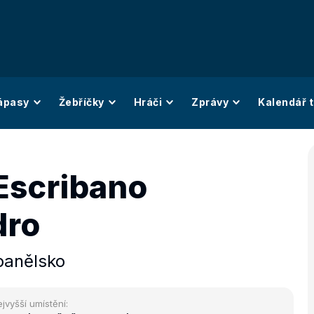
ápasy
Žebříčky
Hráči
Zprávy
Kalendář t
Escribano
dro
panělsko
jvyšší umístění: