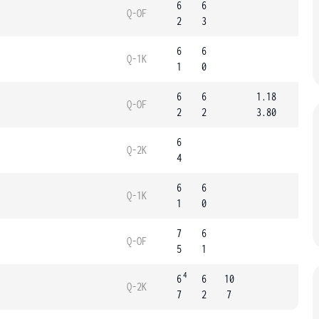
6
6
Q-OF
2
3
6
6
Q-1K
1
0
6
6
1.18
Q-OF
2
2
3.80
6
Q-2K
4
6
6
Q-1K
1
0
7
6
Q-OF
5
1
4
6
6
10
Q-2K
7
2
7