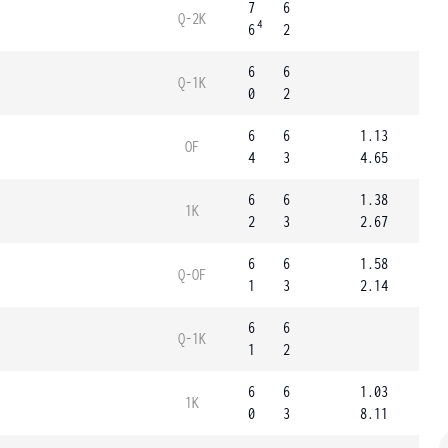
7
6
Q-2K
4
6
2
6
6
Q-1K
0
2
6
6
1.13
OF
4
3
4.65
6
6
1.38
1K
2
3
2.67
6
6
1.58
Q-OF
1
3
2.14
6
6
Q-1K
1
2
6
6
1.03
1K
0
3
8.11