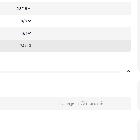
-
-
-
23/18
-
-
-
0/3
-
-
-
0/1
34/30
-
-
-
Turnaje nižší úrovně