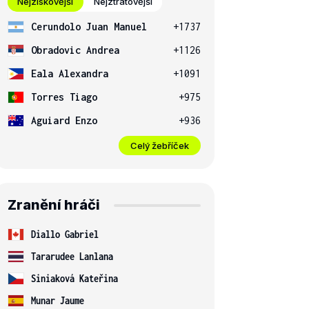
Nejziskovější
Nejztrátovější
Cerundolo Juan Manuel
+1737
Obradovic Andrea
+1126
Eala Alexandra
+1091
Torres Tiago
+975
Aguiard Enzo
+936
Celý žebříček
Zranění hráči
Diallo Gabriel
Tararudee Lanlana
Siniaková Kateřina
Munar Jaume