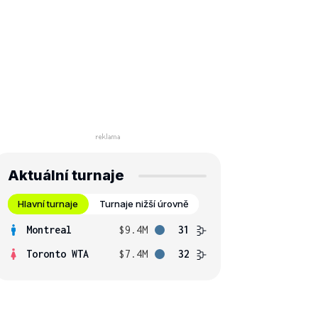
Aktuální turnaje
Hlavní turnaje
Turnaje nižší úrovně
Montreal
$9.4M
31
Toronto WTA
$7.4M
32