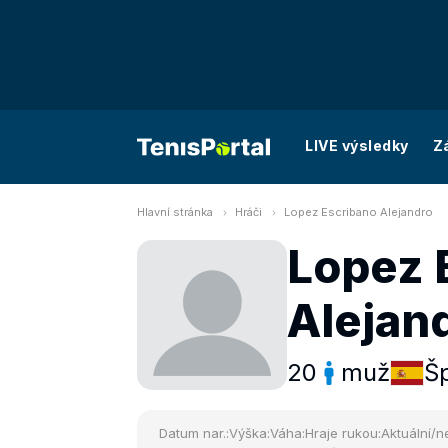
LIVE výsledky
Z
Hlavní stránka
Hráči
Lopez Escribano Alejandro
Lopez 
Alejan
20
muž
Š
Datum nar.:
Výška:
Váha:
Hraje rukou:
Aktuální/ne