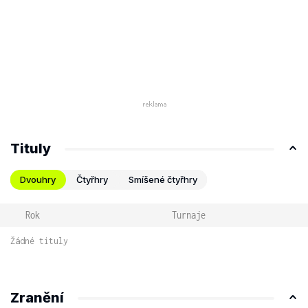
Tituly
Dvouhry
Čtyřhry
Smíšené čtyřhry
Rok
Turnaje
Žádné tituly
Zranění