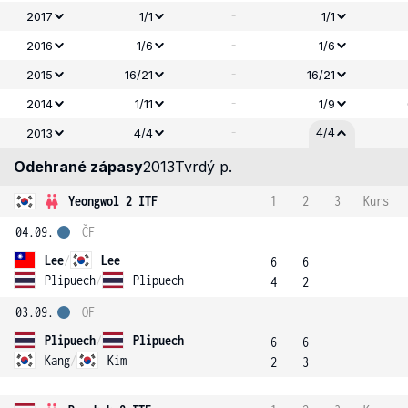
-
2017
1/1
1/1
-
2016
1/6
1/6
-
2015
16/21
16/21
-
2014
1/11
1/9
-
4/4
2013
4/4
Odehrané zápasy
2013
Tvrdý p.
Yeongwol 2 ITF
1
2
3
Kurs
04.09.
ČF
Lee
/
Lee
6
6
Plipuech
/
Plipuech
4
2
03.09.
OF
Plipuech
/
Plipuech
6
6
Kang
/
Kim
2
3