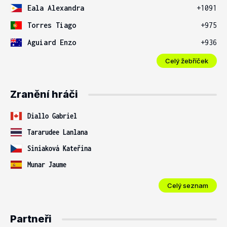
Eala Alexandra
+1091
Torres Tiago
+975
Aguiard Enzo
+936
Celý žebříček
Zranění hráči
Diallo Gabriel
Tararudee Lanlana
Siniaková Kateřina
Munar Jaume
Celý seznam
Partneři