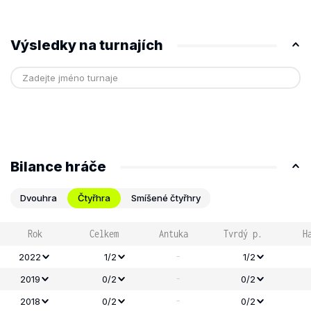
Výsledky na turnajích
Bilance hráče
Dvouhra
Čtyřhra
Smíšené čtyřhry
Rok
Celkem
Antuka
Tvrdý p.
H
-
2022
1/2
1/2
-
2019
0/2
0/2
-
2018
0/2
0/2