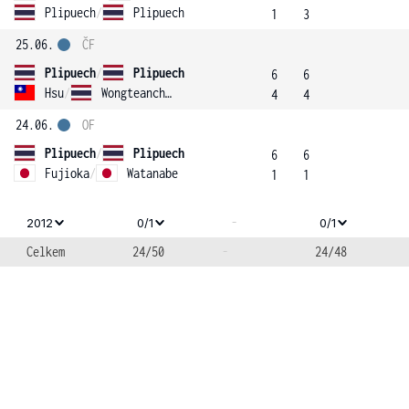
Plipuech
/
Plipuech
1
3
25.06.
ČF
Plipuech
/
Plipuech
6
6
Hsu
/
Wongteanchai
4
4
24.06.
OF
Plipuech
/
Plipuech
6
6
Fujioka
/
Watanabe
1
1
-
2012
0/1
0/1
Celkem
24/50
-
24/48