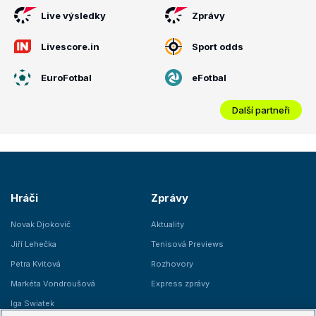
Live výsledky
Zprávy
Livescore.in
Sport odds
EuroFotbal
eFotbal
Další partneři
Hráči
Zprávy
Novak Djokovič
Aktuality
Jiří Lehečka
Tenisová Previews
Petra Kvitová
Rozhovory
Markéta Vondroušová
Express zprávy
Iga Swiatek