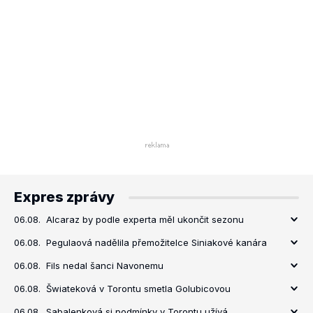
Expres zprávy
06.08.
Alcaraz by podle experta měl ukončit sezonu
06.08.
Pegulaová nadělila přemožitelce Siniakové kanára
06.08.
Fils nedal šanci Navonemu
06.08.
Šwiateková v Torontu smetla Golubicovou
06.08.
Sabalenková si podmínky v Torontu užívá