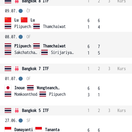
Bangkok 8 ITF
1
2
3
Kurs
09.07.
ČF
Lu
/
Lu
6
6
Plipuech
/
Thamchaiwat
1
4
08.07.
OF
Plipuech
/
Thamchaiwat
6
7
Sakchatchawan
/
Sirijariyaporn
1
5
Bangkok 7 ITF
1
2
3
Kurs
01.07.
OF
Inoue
/
Wongteanchai
6
6
Momkoonthod
/
Plipuech
3
1
Bangkok 5 ITF
1
2
3
Kurs
27.06.
SF
Damayanti
/
Tananta
6
6