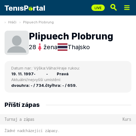
Hráči
Plipuech Plobrung
Plipuech Plobrung
28
žena
Thajsko
Datum nar.:
Výška:
Váha:
Hraje rukou:
19. 11. 1997
-
-
Pravá
Aktuální/nejvyšší umístění:
dvouhra: - / 734.
čtyřhra: - / 659.
Příští zápas
Turnaj a zápas
Kurs
Žádné nadcházející zápasy.