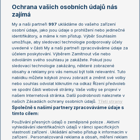
Marie Bouzková
Ochrana vašich osobních údajů nás
Žebříčky
Kalendář turnajů
zajímá
My a naši partneři
997
ukládáme do vašeho zařízení
Žebříček ATP (muži)
Australian Open
osobní údaje, jako jsou údaje o prohlížení nebo jedinečné
Žebříček WTA (ženy)
French Open
identifikátory, a máme k nim přístup. Výběr Souhlasím
umožňuje, aby sledovací technologie podporovaly účely
Sázkařský žebříček
Wimbledon
uvedené v části My a naši partneři zpracováváme údaje za
US Open
účelem poskytování. Výběrem Zamítnout vše nebo
odvoláním svého souhlasu je zakážete. Pokud jsou
Turnaj mistrů
sledovací technologie zakázány, některé zobrazené
Turnaj mistryň
obsahy a reklamy pro vás nemusí být tolik relevantní. Tuto
Aktualní trendy
nabídku můžete kdykoli znovu zobrazit a změnit své volby
nebo souhlas odvolat kliknutím na odkaz Řízení předvoleb
ve spodní části webové stránky. Vaše volby se projeví v
Fotbalové přestupy
našem Internetová stránka. Další podrobnosti naleznete v
Livesport Daily
našich Zásadách ochrany osobních údajů.
Třetí strany
Společně s našimi partnery zpracováváme údaje s
LS Prague Open
tímto cílem:
Používání přesných údajů o zeměpisné poloze . Aktivní
vyhledávání identifikačních údajů v rámci specifických
vlastností zařízení . Ukládání a/nebo přístup k informacím v
Podmínky užití
Nastavení soukromí
zařízení . Personalizovaná reklama a obsah, měření reklam
GDPR a žurnalistika
Reklama