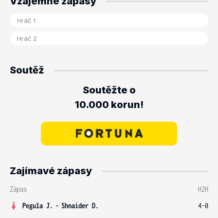
Vzájemné zápasy
Soutěž
Soutěžte o
10.000 korun!
Zajímavé zápasy
Zápas
H2H
Pegula J.
-
Shnaider D.
4-0