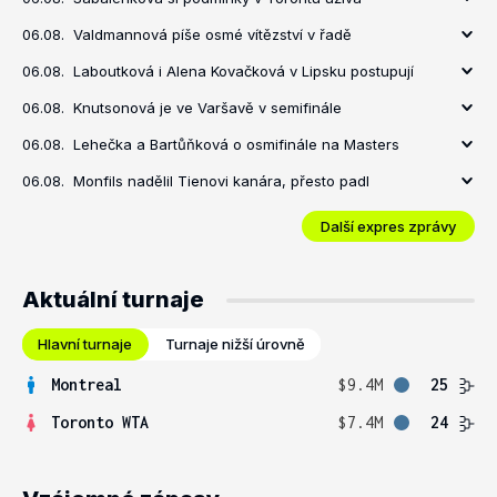
06.08.
Valdmannová píše osmé vítězství v řadě
06.08.
Laboutková i Alena Kovačková v Lipsku postupují
06.08.
Knutsonová je ve Varšavě v semifinále
06.08.
Lehečka a Bartůňková o osmifinále na Masters
06.08.
Monfils nadělil Tienovi kanára, přesto padl
Další expres zprávy
Aktuální turnaje
Hlavní turnaje
Turnaje nižší úrovně
Montreal
$9.4M
25
Toronto WTA
$7.4M
24