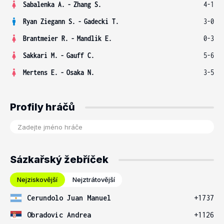
Sabalenka A.
-
Zhang S.
4-1
Ryan Ziegann S.
-
Gadecki T.
3-0
Brantmeier R.
-
Mandlik E.
0-3
Sakkari M.
-
Gauff C.
5-6
Mertens E.
-
Osaka N.
3-5
Profily hráčů
Sázkařský žebříček
Nejziskovější
Nejztrátovější
Cerundolo Juan Manuel
+1737
Obradovic Andrea
+1126