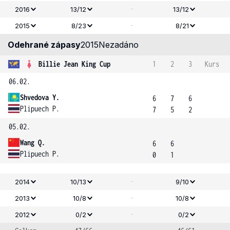
-
2016
13/12
13/12
-
2015
8/23
8/21
Odehrané zápasy
2015
Nezadáno
Billie Jean King Cup
1
2
3
Kurs
06.02.
Shvedova Y.
6
7
6
Plipuech P.
7
5
2
05.02.
Wang Q.
6
6
Plipuech P.
0
1
-
2014
10/13
9/10
-
2013
10/8
10/8
-
2012
0/2
0/2