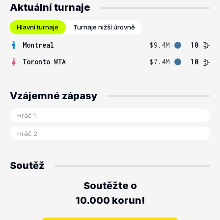
Aktuální turnaje
Hlavní turnaje
Turnaje nižší úrovně
Montreal
$9.4M
10
Toronto WTA
$7.4M
10
Vzájemné zápasy
Soutěž
Soutěžte o
10.000 korun!