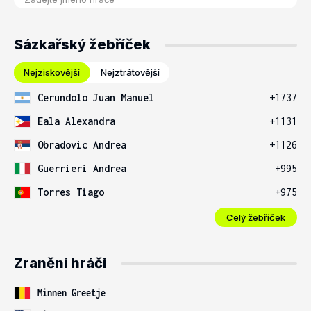
Sázkařský žebříček
Nejziskovější
Nejztrátovější
Cerundolo Juan Manuel
+1737
Eala Alexandra
+1131
Obradovic Andrea
+1126
Guerrieri Andrea
+995
Torres Tiago
+975
Celý žebříček
Zranění hráči
Minnen Greetje