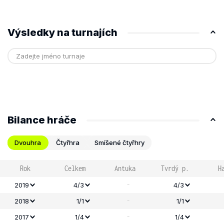
Výsledky na turnajích
Bilance hráče
Dvouhra
Čtyřhra
Smíšené čtyřhry
Rok
Celkem
Antuka
Tvrdý p.
H
-
2019
4/3
4/3
-
2018
1/1
1/1
-
2017
1/4
1/4