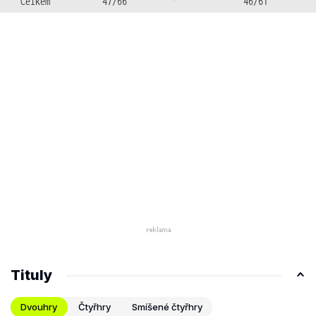
Celkem
47/66
-
46/61
Tituly
Dvouhry
Čtyřhry
Smíšené čtyřhry