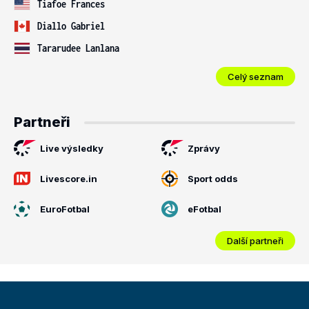
Tiafoe Frances
Diallo Gabriel
Tararudee Lanlana
Celý seznam
Partneři
Live výsledky
Zprávy
Livescore.in
Sport odds
EuroFotbal
eFotbal
Další partneři