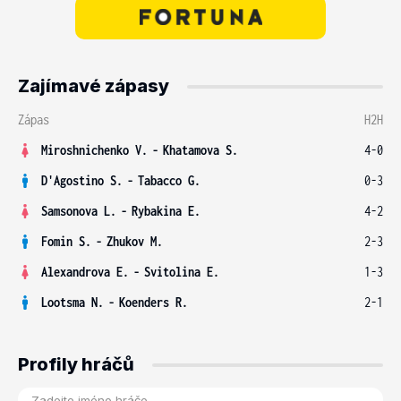
Zajímavé zápasy
Zápas
H2H
Miroshnichenko V.
-
Khatamova S.
4-0
D'Agostino S.
-
Tabacco G.
0-3
Samsonova L.
-
Rybakina E.
4-2
Fomin S.
-
Zhukov M.
2-3
Alexandrova E.
-
Svitolina E.
1-3
Lootsma N.
-
Koenders R.
2-1
Profily hráčů