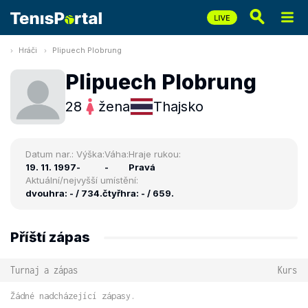
Hráči
Plipuech Plobrung
Plipuech Plobrung
28
žena
Thajsko
Datum nar.:
Výška:
Váha:
Hraje rukou:
19. 11. 1997
-
-
Pravá
Aktuální/nejvyšší umístění:
dvouhra: - / 734.
čtyřhra: - / 659.
Příští zápas
Turnaj a zápas
Kurs
Žádné nadcházející zápasy.