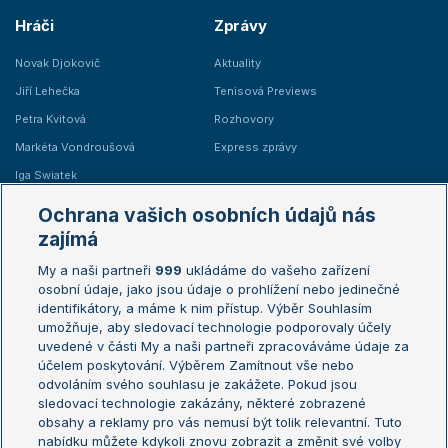
Hráči
Zprávy
Novak Djokovič
Aktuality
Jiří Lehečka
Tenisová Previews
Petra Kvitová
Rozhovory
Markéta Vondroušová
Express zprávy
Iga Swiatek
Marie Bouzková
Ochrana vašich osobních údajů nás
Žebříčky
Kalendář turnajů
zajímá
My a naši partneři
999
ukládáme do vašeho zařízení
Žebříček ATP (muži)
Australian Open
osobní údaje, jako jsou údaje o prohlížení nebo jedinečné
Žebříček WTA (ženy)
French Open
identifikátory, a máme k nim přístup. Výběr Souhlasím
umožňuje, aby sledovací technologie podporovaly účely
Sázkařský žebříček
Wimbledon
uvedené v části My a naši partneři zpracováváme údaje za
US Open
účelem poskytování. Výběrem Zamítnout vše nebo
odvoláním svého souhlasu je zakážete. Pokud jsou
Turnaj mistrů
sledovací technologie zakázány, některé zobrazené
Turnaj mistryň
obsahy a reklamy pro vás nemusí být tolik relevantní. Tuto
Aktualní trendy
nabídku můžete kdykoli znovu zobrazit a změnit své volby