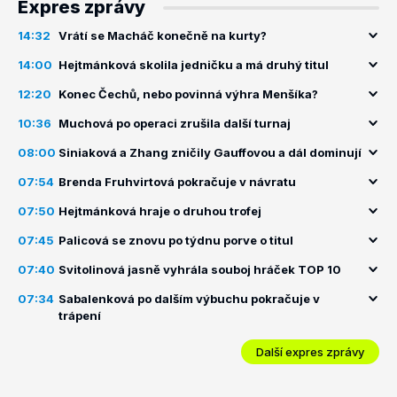
Expres zprávy
14:32
Vrátí se Macháč konečně na kurty?
14:00
Hejtmánková skolila jedničku a má druhý titul
12:20
Konec Čechů, nebo povinná výhra Menšíka?
10:36
Muchová po operaci zrušila další turnaj
08:00
Siniaková a Zhang zničily Gauffovou a dál dominují
07:54
Brenda Fruhvirtová pokračuje v návratu
07:50
Hejtmánková hraje o druhou trofej
07:45
Palicová se znovu po týdnu porve o titul
07:40
Svitolinová jasně vyhrála souboj hráček TOP 10
07:34
Sabalenková po dalším výbuchu pokračuje v
trápení
Další expres zprávy