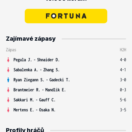
Zajímavé zápasy
Zápas
H2H
Pegula J.
-
Shnaider D.
4-0
Sabalenka A.
-
Zhang S.
4-1
Ryan Ziegann S.
-
Gadecki T.
3-0
Brantmeier R.
-
Mandlik E.
0-3
Sakkari M.
-
Gauff C.
5-6
Mertens E.
-
Osaka N.
3-5
Profily hráčů