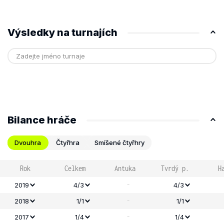
Výsledky na turnajích
Bilance hráče
Dvouhra
Čtyřhra
Smíšené čtyřhry
Rok
Celkem
Antuka
Tvrdý p.
H
-
2019
4/3
4/3
-
2018
1/1
1/1
-
2017
1/4
1/4