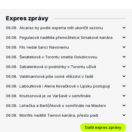
Expres zprávy
06.08.
Alcaraz by podle experta měl ukončit sezonu
06.08.
Pegulaová nadělila přemožitelce Siniakové kanára
06.08.
Fils nedal šanci Navonemu
06.08.
Šwiateková v Torontu smetla Golubicovou
06.08.
Sabalenková si podmínky v Torontu užívá
06.08.
Valdmannová píše osmé vítězství v řadě
06.08.
Laboutková i Alena Kovačková v Lipsku postupují
06.08.
Knutsonová je ve Varšavě v semifinále
06.08.
Lehečka a Bartůňková o osmifinále na Masters
06.08.
Monfils nadělil Tienovi kanára, přesto padl
Další expres zprávy