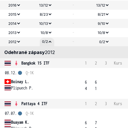
-
2016
13/12
13/12
-
2015
8/23
8/21
-
2014
10/13
9/10
-
2013
10/8
10/8
-
0/2
2012
0/2
Odehrané zápasy
2012
Bangkok 15 ITF
1
2
3
Kurs
08.12.
Q-1K
Boinay L.
6
6
Plipuech P.
4
1
Pattaya 4 ITF
1
2
3
Kurs
07.07.
Q-1K
Buayam K.
6
7