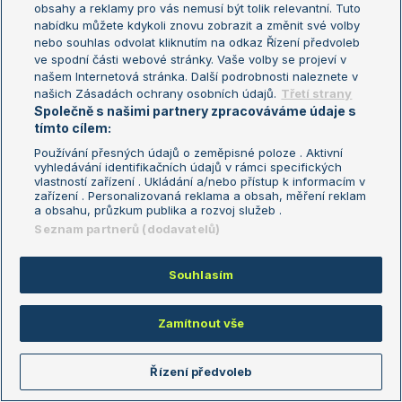
obsahy a reklamy pro vás nemusí být tolik relevantní. Tuto
Aktualní trendy
nabídku můžete kdykoli znovu zobrazit a změnit své volby
nebo souhlas odvolat kliknutím na odkaz Řízení předvoleb
ve spodní části webové stránky. Vaše volby se projeví v
Fotbalové přestupy
našem Internetová stránka. Další podrobnosti naleznete v
Livesport Daily
našich Zásadách ochrany osobních údajů.
Třetí strany
Společně s našimi partnery zpracováváme údaje s
LS Prague Open
tímto cílem:
Používání přesných údajů o zeměpisné poloze . Aktivní
vyhledávání identifikačních údajů v rámci specifických
vlastností zařízení . Ukládání a/nebo přístup k informacím v
Podmínky užití
Nastavení soukromí
zařízení . Personalizovaná reklama a obsah, měření reklam
GDPR a žurnalistika
Reklama
a obsahu, průzkum publika a rozvoj služeb .
Informace o zpracování osobních
Kontakt
Seznam partnerů (dodavatelů)
údajů
Tiráž
Souhlasím
Copyright © 2008-2026 TenisPortal.cz. Využíváme zpravodajství ČTK.
Zamítnout vše
Řízení předvoleb