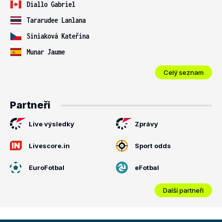
Diallo Gabriel
Tararudee Lanlana
Siniaková Kateřina
Munar Jaume
Celý seznam
Partneři
Live výsledky
Zprávy
Livescore.in
Sport odds
EuroFotbal
eFotbal
Další partneři