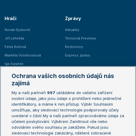
Hráči
Zprávy
Novak Djokovič
Aktuality
Jiří Lehečka
Tenisová Previews
Petra Kvitová
Rozhovory
Markéta Vondroušová
Express zprávy
Iga Swiatek
Marie Bouzková
Ochrana vašich osobních údajů nás
Žebříčky
Kalendář turnajů
zajímá
My a naši partneři
997
ukládáme do vašeho zařízení
Žebříček ATP (muži)
Australian Open
osobní údaje, jako jsou údaje o prohlížení nebo jedinečné
Žebříček WTA (ženy)
French Open
identifikátory, a máme k nim přístup. Výběr Souhlasím
umožňuje, aby sledovací technologie podporovaly účely
Sázkařský žebříček
Wimbledon
uvedené v části My a naši partneři zpracováváme údaje za
US Open
účelem poskytování. Výběrem Zamítnout vše nebo
odvoláním svého souhlasu je zakážete. Pokud jsou
Turnaj mistrů
sledovací technologie zakázány, některé zobrazené
Turnaj mistryň