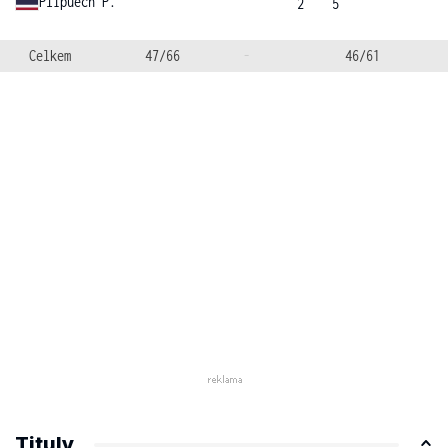
Plipuech P.
2
5
Celkem
47/66
-
46/61
Tituly