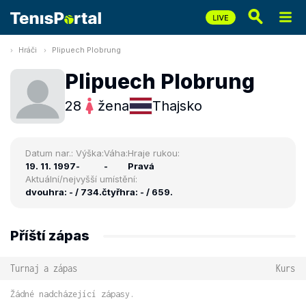
Hráči
Plipuech Plobrung
Plipuech Plobrung
28
žena
Thajsko
Datum nar.:
Výška:
Váha:
Hraje rukou:
19. 11. 1997
-
-
Pravá
Aktuální/nejvyšší umístění:
dvouhra: - / 734.
čtyřhra: - / 659.
Příští zápas
Turnaj a zápas
Kurs
Žádné nadcházející zápasy.