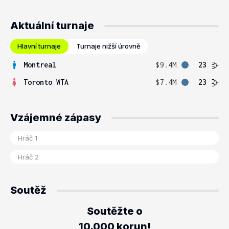
Aktuální turnaje
Hlavní turnaje
Turnaje nižší úrovně
Montreal
$9.4M
23
Toronto WTA
$7.4M
23
Vzájemné zápasy
Soutěž
Soutěžte o
10.000 korun!