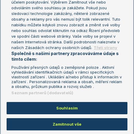
účelem poskytování. Výběrem Zamítnout vše nebo
odvoláním svého souhlasu je zakážete. Pokud jsou
Turnaj mistrů
sledovací technologie zakázány, některé zobrazené
Turnaj mistryň
obsahy a reklamy pro vás nemusí být tolik relevantní. Tuto
Aktualní trendy
nabídku můžete kdykoli znovu zobrazit a změnit své volby
nebo souhlas odvolat kliknutím na odkaz Řízení předvoleb
ve spodní části webové stránky. Vaše volby se projeví v
Fotbalové přestupy
našem Internetová stránka. Další podrobnosti naleznete v
Livesport Daily
našich Zásadách ochrany osobních údajů.
Třetí strany
Společně s našimi partnery zpracováváme údaje s
LS Prague Open
tímto cílem:
Používání přesných údajů o zeměpisné poloze . Aktivní
vyhledávání identifikačních údajů v rámci specifických
vlastností zařízení . Ukládání a/nebo přístup k informacím v
Podmínky užití
Nastavení soukromí
zařízení . Personalizovaná reklama a obsah, měření reklam
GDPR a žurnalistika
Reklama
a obsahu, průzkum publika a rozvoj služeb .
Informace o zpracování osobních
Kontakt
Seznam partnerů (dodavatelů)
údajů
Tiráž
Souhlasím
Copyright © 2008-2026 TenisPortal.cz. Využíváme zpravodajství ČTK.
Zamítnout vše