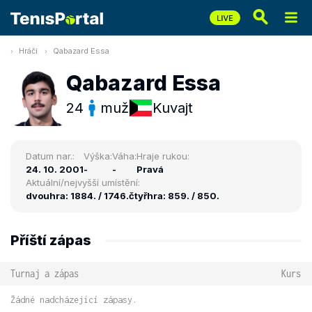
Hráči
Qabazard Essa
Qabazard Essa
24
muž
Kuvajt
Datum nar.:
Výška:
Váha:
Hraje rukou:
24. 10. 2001
-
-
Pravá
Aktuální/nejvyšší umístění:
dvouhra: 1884. / 1746.
čtyřhra: 859. / 850.
Příští zápas
Turnaj a zápas
Kurs
Žádné nadcházející zápasy.