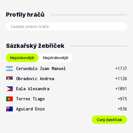
Profily hráčů
Sázkařský žebříček
Nejziskovější
Nejztrátovější
Cerundolo Juan Manuel
+1737
Obradovic Andrea
+1126
Eala Alexandra
+1091
Torres Tiago
+975
Aguiard Enzo
+936
Celý žebříček