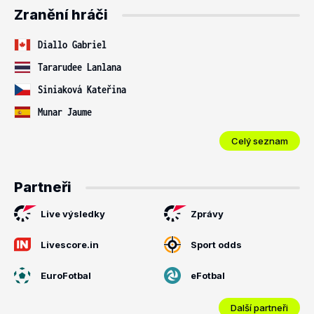
Zranění hráči
Diallo Gabriel
Tararudee Lanlana
Siniaková Kateřina
Munar Jaume
Celý seznam
Partneři
Live výsledky
Zprávy
Livescore.in
Sport odds
EuroFotbal
eFotbal
Další partneři