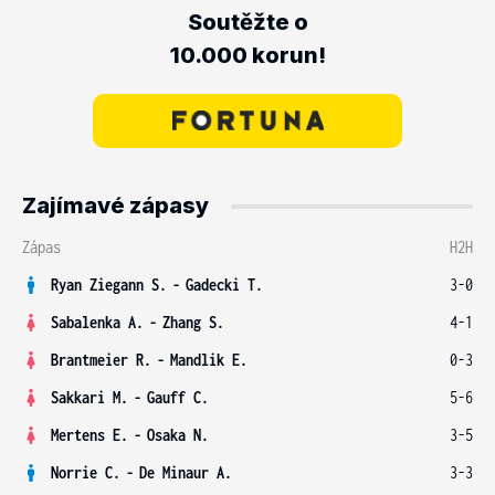
Soutěžte o
10.000 korun!
Zajímavé zápasy
Zápas
H2H
Ryan Ziegann S.
-
Gadecki T.
3-0
Sabalenka A.
-
Zhang S.
4-1
Brantmeier R.
-
Mandlik E.
0-3
Sakkari M.
-
Gauff C.
5-6
Mertens E.
-
Osaka N.
3-5
Norrie C.
-
De Minaur A.
3-3