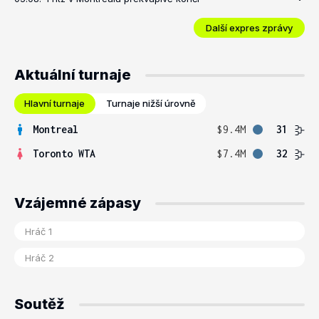
Další expres zprávy
Aktuální turnaje
Hlavní turnaje
Turnaje nižší úrovně
Montreal
$9.4M
31
Toronto WTA
$7.4M
32
Vzájemné zápasy
Soutěž