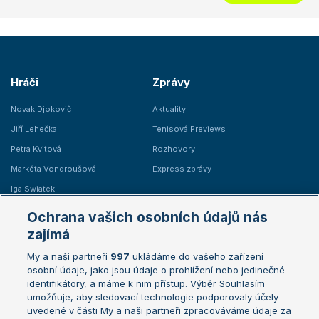
Hráči
Zprávy
Novak Djokovič
Aktuality
Jiří Lehečka
Tenisová Previews
Petra Kvitová
Rozhovory
Markéta Vondroušová
Express zprávy
Iga Swiatek
Marie Bouzková
Ochrana vašich osobních údajů nás
Žebříčky
Kalendář turnajů
zajímá
My a naši partneři
997
ukládáme do vašeho zařízení
Žebříček ATP (muži)
Australian Open
osobní údaje, jako jsou údaje o prohlížení nebo jedinečné
Žebříček WTA (ženy)
French Open
identifikátory, a máme k nim přístup. Výběr Souhlasím
umožňuje, aby sledovací technologie podporovaly účely
Sázkařský žebříček
Wimbledon
uvedené v části My a naši partneři zpracováváme údaje za
US Open