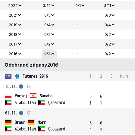
2022
3/12
0/1
3/11
-
2021
0/3
0/3
-
2019
0/4
0/4
-
2018
0/2
0/2
-
2017
0/2
0/2
-
0/2
2016
0/2
Odehrané zápasy
2016
Futures 2016
1
2
3
Kurs
15.11.
OF
Pociej
/
Samaha
6
6
Alabdullah
/
Qabazard
1
1
01.11.
OF
Braun
/
Morr
6
6
Alabdullah
/
Qabazard
4
2