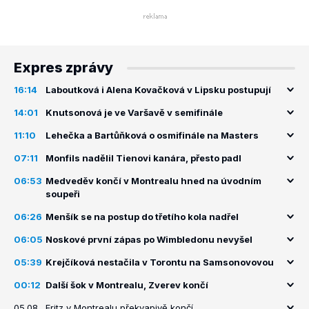
Expres zprávy
16:14
Laboutková i Alena Kovačková v Lipsku postupují
14:01
Knutsonová je ve Varšavě v semifinále
11:10
Lehečka a Bartůňková o osmifinále na Masters
07:11
Monfils nadělil Tienovi kanára, přesto padl
06:53
Medveděv končí v Montrealu hned na úvodním
soupeři
06:26
Menšík se na postup do třetího kola nadřel
06:05
Noskové první zápas po Wimbledonu nevyšel
05:39
Krejčíková nestačila v Torontu na Samsonovovou
00:12
Další šok v Montrealu, Zverev končí
05.08.
Fritz v Montrealu překvapivě končí