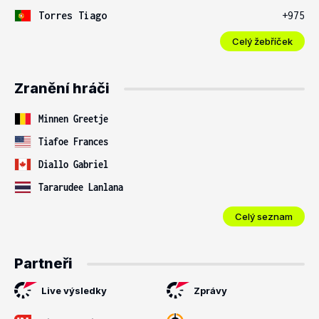
Torres Tiago
+975
Celý žebříček
Zranění hráči
Minnen Greetje
Tiafoe Frances
Diallo Gabriel
Tararudee Lanlana
Celý seznam
Partneři
Live výsledky
Zprávy