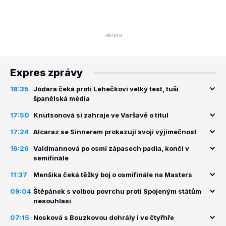
Expres zprávy
18:35
Jódara čeká proti Lehečkovi velký test, tuší
španělská média
17:50
Knutsonová si zahraje ve Varšavě o titul
17:24
Alcaraz se Sinnerem prokazují svoji výjimečnost
16:26
Valdmannová po osmi zápasech padla, končí v
semifinále
11:37
Menšíka čeká těžký boj o osmifinále na Masters
09:04
Štěpánek s volbou povrchu proti Spojeným státům
nesouhlasí
07:15
Nosková s Bouzkovou dohrály i ve čtyřhře