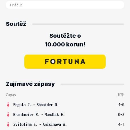
Soutěž
Soutěžte o
10.000 korun!
Zajímavé zápasy
Zápas
H2H
Pegula J.
-
Shnaider D.
4-0
Brantmeier R.
-
Mandlik E.
0-3
Svitolina E.
-
Anisimova A.
4-1