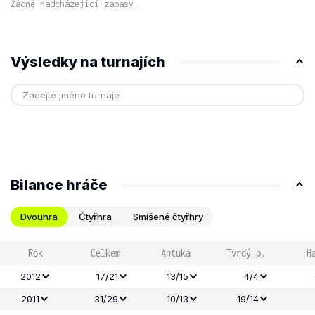
Žádné nadcházející zápasy.
Výsledky na turnajích
Bilance hráče
Dvouhra
Čtyřhra
Smíšené čtyřhry
Rok
Celkem
Antuka
Tvrdý p.
H
2012
17/21
13/15
4/4
2011
31/29
10/13
19/14