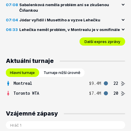
07:08
Sabalenková neměla problém ani se zkušenou
Číňankou
07:04
Jódar vyřídil i Musettiho a vyzve Lehečku
06:33
Lehečka neměl problém, v Montrealu je v osmifinále
Další expres zprávy
Aktuální turnaje
Hlavní turnaje
Turnaje nižší úrovně
Montreal
$9.4M
22
Toronto WTA
$7.4M
20
Vzájemné zápasy