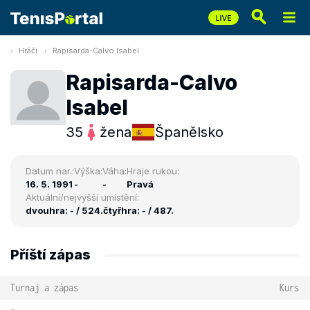
Hráči
Rapisarda-Calvo Isabel
Rapisarda-Calvo
Isabel
35
žena
Španělsko
Datum nar.:
Výška:
Váha:
Hraje rukou:
16. 5. 1991
-
-
Pravá
Aktuální/nejvyšší umístění:
dvouhra: - / 524.
čtyřhra: - / 487.
Příští zápas
Turnaj a zápas
Kurs