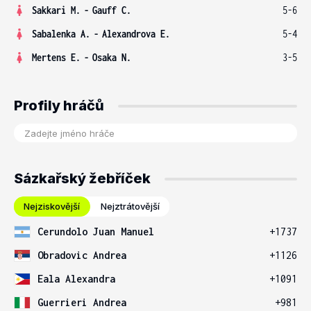
Sakkari M.
-
Gauff C.
5-6
Sabalenka A.
-
Alexandrova E.
5-4
Mertens E.
-
Osaka N.
3-5
Profily hráčů
Sázkařský žebříček
Nejziskovější
Nejztrátovější
Cerundolo Juan Manuel
+1737
Obradovic Andrea
+1126
Eala Alexandra
+1091
Guerrieri Andrea
+981