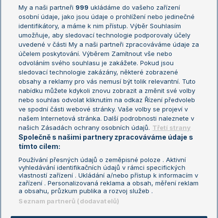
My a naši partneři
999
ukládáme do vašeho zařízení
Žebříček ATP (muži)
Australian Open
osobní údaje, jako jsou údaje o prohlížení nebo jedinečné
Žebříček WTA (ženy)
French Open
identifikátory, a máme k nim přístup. Výběr Souhlasím
umožňuje, aby sledovací technologie podporovaly účely
Sázkařský žebříček
Wimbledon
uvedené v části My a naši partneři zpracováváme údaje za
US Open
účelem poskytování. Výběrem Zamítnout vše nebo
odvoláním svého souhlasu je zakážete. Pokud jsou
Turnaj mistrů
sledovací technologie zakázány, některé zobrazené
Turnaj mistryň
obsahy a reklamy pro vás nemusí být tolik relevantní. Tuto
Aktualní trendy
nabídku můžete kdykoli znovu zobrazit a změnit své volby
nebo souhlas odvolat kliknutím na odkaz Řízení předvoleb
ve spodní části webové stránky. Vaše volby se projeví v
Fotbalové přestupy
našem Internetová stránka. Další podrobnosti naleznete v
Livesport Daily
našich Zásadách ochrany osobních údajů.
Třetí strany
Společně s našimi partnery zpracováváme údaje s
LS Prague Open
tímto cílem:
Používání přesných údajů o zeměpisné poloze . Aktivní
vyhledávání identifikačních údajů v rámci specifických
vlastností zařízení . Ukládání a/nebo přístup k informacím v
Podmínky užití
Nastavení soukromí
zařízení . Personalizovaná reklama a obsah, měření reklam
GDPR a žurnalistika
Reklama
a obsahu, průzkum publika a rozvoj služeb .
Informace o zpracování osobních
Kontakt
Seznam partnerů (dodavatelů)
údajů
Tiráž