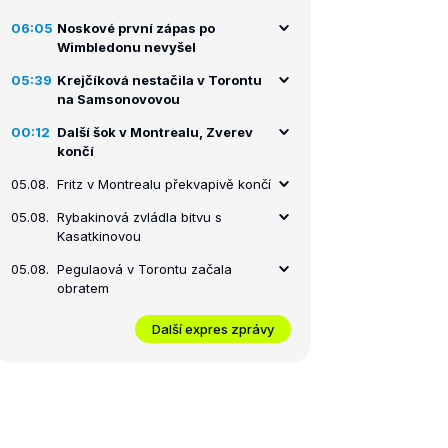
06:05
Noskové první zápas po
Wimbledonu nevyšel
05:39
Krejčíková nestačila v Torontu
na Samsonovovou
00:12
Další šok v Montrealu, Zverev
končí
05.08.
Fritz v Montrealu překvapivě končí
05.08.
Rybakinová zvládla bitvu s
Kasatkinovou
05.08.
Pegulaová v Torontu začala
obratem
Další expres zprávy