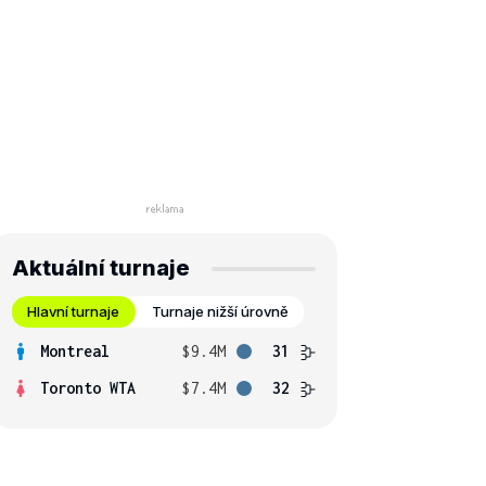
Aktuální turnaje
Hlavní turnaje
Turnaje nižší úrovně
Montreal
$9.4M
31
Toronto WTA
$7.4M
32