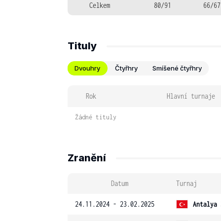
Celkem
80/91
66/67
Tituly
Dvouhry
Čtyřhry
Smíšené čtyřhry
Rok
Hlavní turnaje
Žádné tituly
Zranění
Datum
Turnaj
24.11.2024 - 23.02.2025
Antalya 