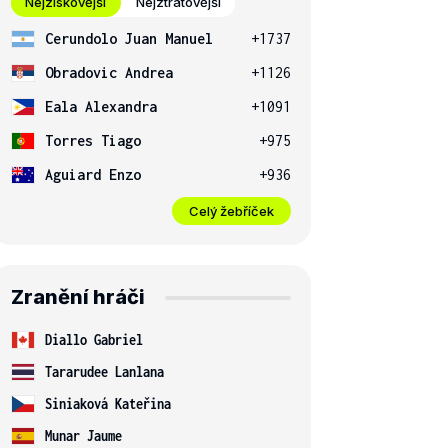
Nejziskovější
Nejztrátovější
Cerundolo Juan Manuel
+1737
Obradovic Andrea
+1126
Eala Alexandra
+1091
Torres Tiago
+975
Aguiard Enzo
+936
Celý žebříček
Zranění hráči
Diallo Gabriel
Tararudee Lanlana
Siniaková Kateřina
Munar Jaume