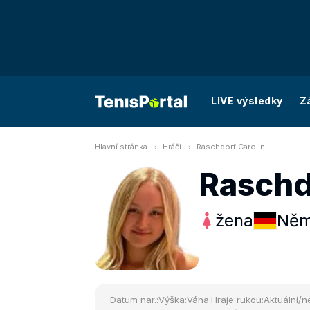
LIVE výsledky
Z
Hlavní stránka
Hráči
Raschdorf Carolin
Raschd
žena
Něm
Datum nar.:
Výška:
Váha:
Hraje rukou:
Aktuální/ne