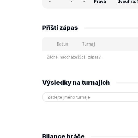
-
-
-
Pravá
dvouhra: 8
Příští zápas
Datum
Turnaj
Žádné nadcházející zápasy.
Výsledky na turnajích
Bilance hráče