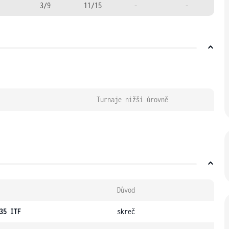
3/9
11/15
-
-
Turnaje nižší úrovně
Důvod
35 ITF
skreč