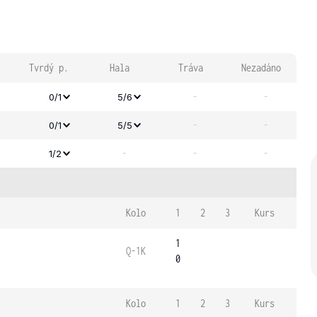
Tvrdý p.
Hala
Tráva
Nezadáno
-
-
0/1
5/6
-
-
0/1
5/5
-
-
-
1/2
Kolo
1
2
3
Kurs
1
Q-1K
0
Kolo
1
2
3
Kurs