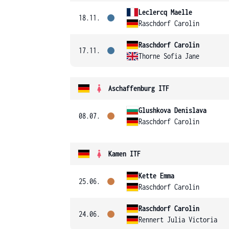
Leclercq Maelle
18.11.
Raschdorf Carolin
Raschdorf Carolin
17.11.
Thorne Sofia Jane
Aschaffenburg ITF
Glushkova Denislava
08.07.
Raschdorf Carolin
Kamen ITF
Kette Emma
25.06.
Raschdorf Carolin
Raschdorf Carolin
24.06.
Rennert Julia Victoria