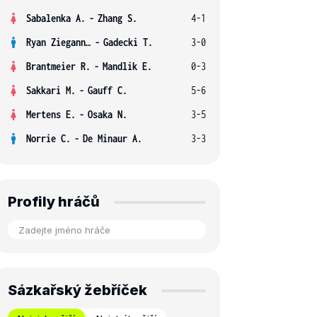
Sabalenka A.
-
Zhang S.
4-1
Ryan Ziegann S.
-
Gadecki T.
3-0
Brantmeier R.
-
Mandlik E.
0-3
Sakkari M.
-
Gauff C.
5-6
Mertens E.
-
Osaka N.
3-5
Norrie C.
-
De Minaur A.
3-3
Profily hráčů
Sázkařský žebříček