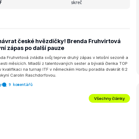
F
skreč
ávrat české hvězdičky! Brenda Fruhvirtová
ní zápas po další pauze
da Fruhvirtová zvládla svůj teprve druhý zápas v letošní sezoně a
šesti měsících. Mladší z talentovaných sester a bývalá členka TOP
 v kvalifikaci na turnaji ITF v německém Horbu poradila dvakrát 6:2
pkyní Carolin Raschdorfovou.
y
9 komentářů
Všechny články