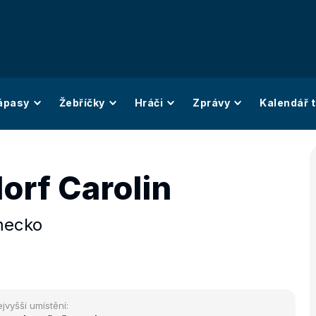
ápasy
Žebříčky
Hráči
Zprávy
Kalendář t
orf Carolin
ecko
jvyšší umístění: