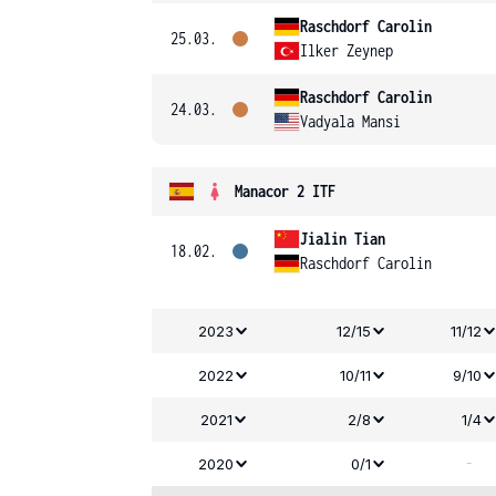
Raschdorf Carolin
25.03.
Ilker Zeynep
Raschdorf Carolin
24.03.
Vadyala Mansi
Manacor 2 ITF
Jialin Tian
18.02.
Raschdorf Carolin
2023
12/15
11/12
2022
10/11
9/10
2021
2/8
1/4
-
2020
0/1