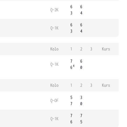
6
6
Q-2K
3
4
6
6
Q-1K
3
4
Kolo
1
2
3
Kurs
7
6
Q-1K
4
6
0
Kolo
1
2
3
Kurs
5
3
Q-OF
7
0
7
7
Q-1K
6
5