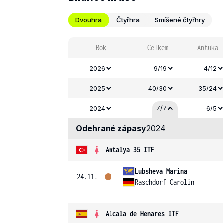
Dvouhra
Čtyřhra
Smíšené čtyřhry
Rok
Celkem
Antuka
2026
9/19
4/12
2025
40/30
35/24
7/7
2024
6/5
Odehrané zápasy
2024
Antalya 35 ITF
Lubsheva Marina
24.11.
Raschdorf Carolin
Alcala de Henares ITF