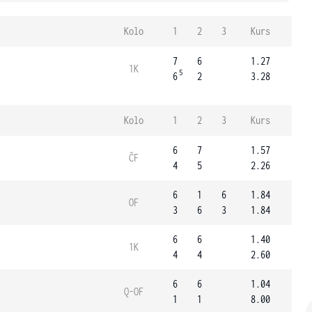
Kolo
1
2
3
Kurs
7
6
1.27
1K
5
6
2
3.28
Kolo
1
2
3
Kurs
6
7
1.57
ČF
4
5
2.26
6
1
6
1.84
OF
3
6
3
1.84
6
6
1.40
1K
4
4
2.60
6
6
1.04
Q-OF
1
1
8.00