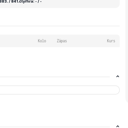
83. / 841.
čtyřhra: - / -
Kolo
Zápas
Kurs