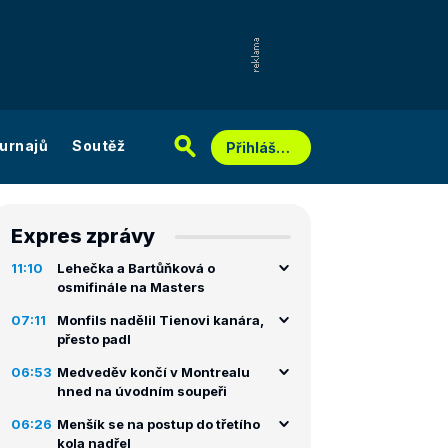
urnajů
Soutěž
Přihlášení
Expres zprávy
11:10
Lehečka a Bartůňková o
osmifinále na Masters
07:11
Monfils nadělil Tienovi kanára,
přesto padl
06:53
Medveděv končí v Montrealu
hned na úvodním soupeři
06:26
Menšík se na postup do třetího
kola nadřel