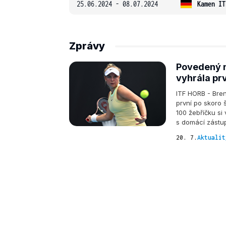
25.06.2024 - 08.07.2024
Kamen IT
Zprávy
Povedený n
vyhrála prv
ITF HORB - Bren
první po skoro 
100 žebříčku si
s domácí zástu
20. 7.
Aktualit