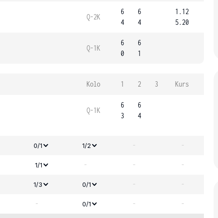
6
6
1.12
Q-2K
4
4
5.20
6
6
Q-1K
0
1
Kolo
1
2
3
Kurs
6
6
Q-1K
3
4
-
-
0/1
1/2
-
-
-
1/1
-
-
1/3
0/1
-
-
-
0/1