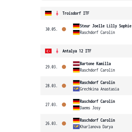
Troisdorf ITF
Steur Joelle Lilly Sophie
30.05.
Raschdorf Carolin
Antalya 12 ITF
Bartone Kamilla
29.03.
Raschdorf Carolin
Raschdorf Carolin
28.03.
Grechkina Anastasia
Raschdorf Carolin
27.03.
Daems Josy
Raschdorf Carolin
26.03.
Kharlanova Darya