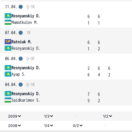
11.04.
Q-1K
Resnyanskiy D.
6
6
Mamatkulov M.
1
1
07.04.
1K
Ratniuk M.
6
6
Resnyanskiy D.
1
2
06.04.
Q-OF
Resnyanskiy D.
2
6
6
Ayap S.
6
4
2
04.04.
Q-1K
Resnyanskiy D.
7
6
Saidkarimov S.
5
2
-
2009
1/3
1/2
-
2008
1/4
0/2