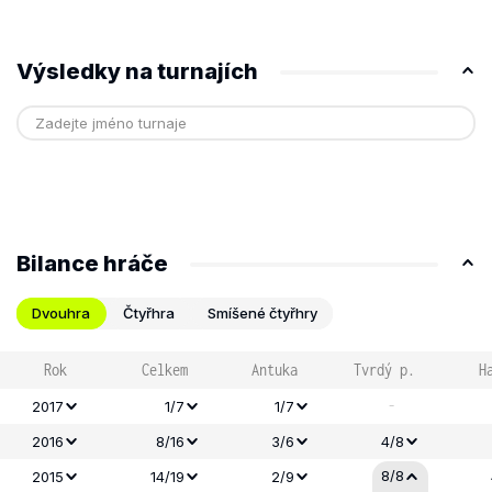
Výsledky na turnajích
Bilance hráče
Dvouhra
Čtyřhra
Smíšené čtyřhry
Rok
Celkem
Antuka
Tvrdý p.
H
-
2017
1/7
1/7
2016
8/16
3/6
4/8
8/8
2015
14/19
2/9