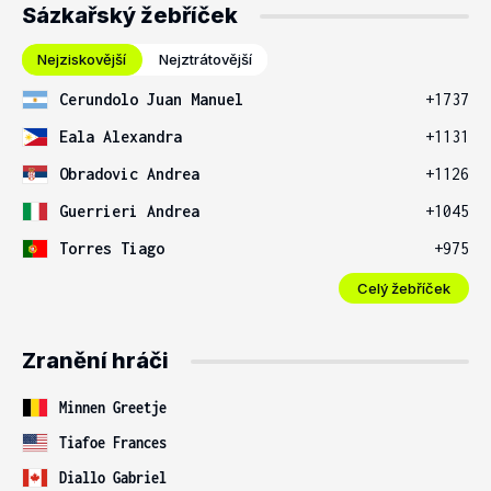
Sázkařský žebříček
Nejziskovější
Nejztrátovější
Cerundolo Juan Manuel
+1737
Eala Alexandra
+1131
Obradovic Andrea
+1126
Guerrieri Andrea
+1045
Torres Tiago
+975
Celý žebříček
Zranění hráči
Minnen Greetje
Tiafoe Frances
Diallo Gabriel