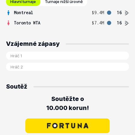
Hlavní turnaje
Turnaje nižší úrovně
Montreal
$9.4M
16
Toronto WTA
$7.4M
16
Vzájemné zápasy
Soutěž
Soutěžte o
10.000 korun!