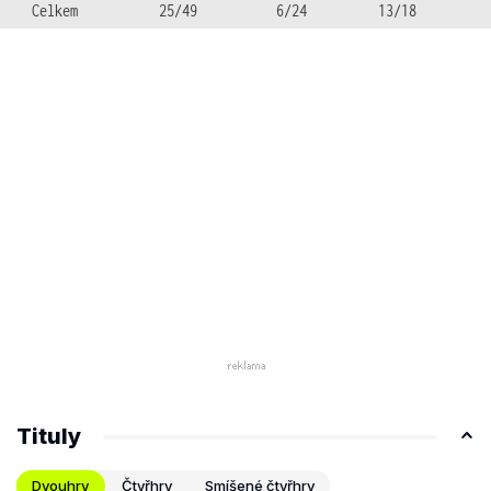
Celkem
25/49
6/24
13/18
Tituly
Dvouhry
Čtyřhry
Smíšené čtyřhry