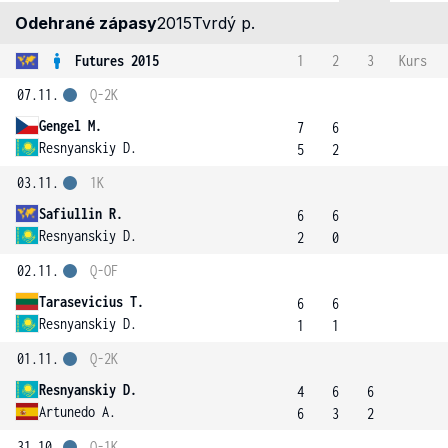
Odehrané zápasy
2015
Tvrdý p.
Futures 2015
1
2
3
Kurs
07.11.
Q-2K
Gengel M.
7
6
Resnyanskiy D.
5
2
03.11.
1K
Safiullin R.
6
6
Resnyanskiy D.
2
0
02.11.
Q-OF
Tarasevicius T.
6
6
Resnyanskiy D.
1
1
01.11.
Q-2K
Resnyanskiy D.
4
6
6
Artunedo A.
6
3
2
31.10.
Q-1K