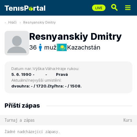
Hráči
Resnyanskiy Dmitry
Resnyanskiy Dmitry
36
muž
Kazachstán
Datum nar.:
Výška:
Váha:
Hraje rukou:
5. 6. 1990
-
-
Pravá
Aktuální/nejvyšší umístění:
dvouhra: - / 1720.
čtyřhra: - / 1508.
Příští zápas
Turnaj a zápas
Kurs
Žádné nadcházející zápasy.