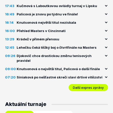
17:43
Kučmová s Laboutkovou ovládly turnaj v Lipsku
16:49
Palicová je znovu po týdnu ve finále!
16:14
Knutsonová největší titul nezískala
16:00
Přehled Masters v Cincinnati
13:29
Krádež v přímém přenosu
12:45
Lehečku čeká těžký boj o čtvrtfinále na Masters
09:26
Djokovič chce drastickou změnu tenisových
pravidel
09:00
Knutsonová o největší titul, Palicová o další finále
07:20
Siniaková po nešťastné skreči slaví drtivé vítězství
Další expres zprávy
Aktuální turnaje