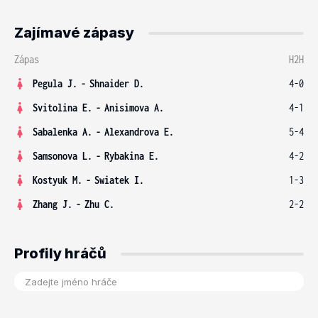
Zajímavé zápasy
Zápas
H2H
Pegula J.
-
Shnaider D.
4-0
Svitolina E.
-
Anisimova A.
4-1
Sabalenka A.
-
Alexandrova E.
5-4
Samsonova L.
-
Rybakina E.
4-2
Kostyuk M.
-
Swiatek I.
1-3
Zhang J.
-
Zhu C.
2-2
Profily hráčů