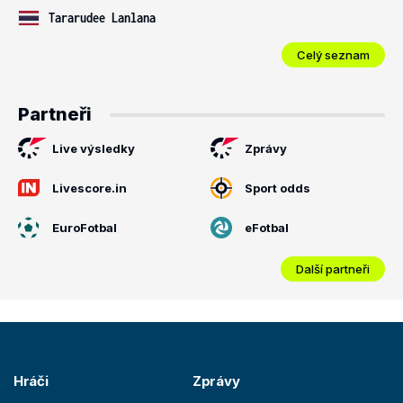
Tararudee Lanlana
Celý seznam
Partneři
Live výsledky
Zprávy
Livescore.in
Sport odds
EuroFotbal
eFotbal
Další partneři
Hráči
Zprávy