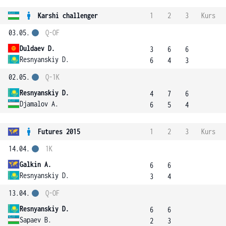
Karshi challenger
1
2
3
Kurs
03.05.
Q-OF
Duldaev D.
3
6
6
Resnyanskiy D.
6
4
3
02.05.
Q-1K
Resnyanskiy D.
4
7
6
Djamalov A.
6
5
4
Futures 2015
1
2
3
Kurs
14.04.
1K
Galkin A.
6
6
Resnyanskiy D.
3
4
13.04.
Q-OF
Resnyanskiy D.
6
6
Sapaev B.
2
3