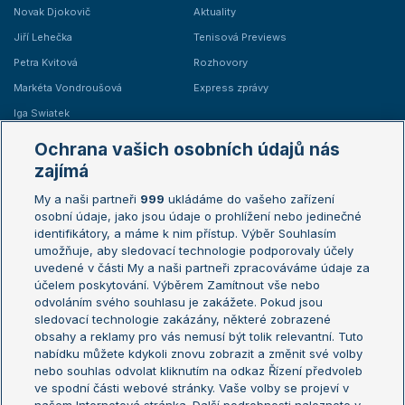
Novak Djokovič
Aktuality
Jiří Lehečka
Tenisová Previews
Petra Kvitová
Rozhovory
Markéta Vondroušová
Express zprávy
Iga Swiatek
Marie Bouzková
Ochrana vašich osobních údajů nás
Žebříčky
Kalendář turnajů
zajímá
My a naši partneři
999
ukládáme do vašeho zařízení
Žebříček ATP (muži)
Australian Open
osobní údaje, jako jsou údaje o prohlížení nebo jedinečné
Žebříček WTA (ženy)
French Open
identifikátory, a máme k nim přístup. Výběr Souhlasím
umožňuje, aby sledovací technologie podporovaly účely
Sázkařský žebříček
Wimbledon
uvedené v části My a naši partneři zpracováváme údaje za
US Open
účelem poskytování. Výběrem Zamítnout vše nebo
odvoláním svého souhlasu je zakážete. Pokud jsou
Turnaj mistrů
sledovací technologie zakázány, některé zobrazené
Turnaj mistryň
obsahy a reklamy pro vás nemusí být tolik relevantní. Tuto
Aktualní trendy
nabídku můžete kdykoli znovu zobrazit a změnit své volby
nebo souhlas odvolat kliknutím na odkaz Řízení předvoleb
ve spodní části webové stránky. Vaše volby se projeví v
Fotbalové přestupy