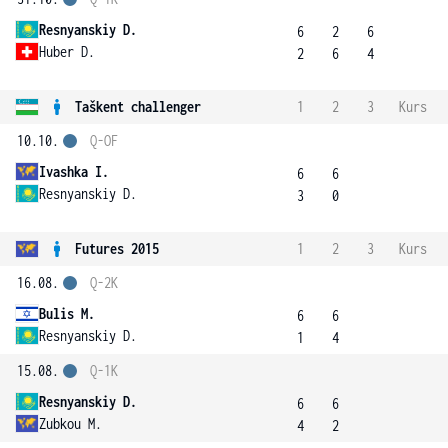
Resnyanskiy D.
6
2
6
Huber D.
2
6
4
Taškent challenger
1
2
3
Kurs
10.10.
Q-OF
Ivashka I.
6
6
Resnyanskiy D.
3
0
Futures 2015
1
2
3
Kurs
16.08.
Q-2K
Bulis M.
6
6
Resnyanskiy D.
1
4
15.08.
Q-1K
Resnyanskiy D.
6
6
Zubkou M.
4
2