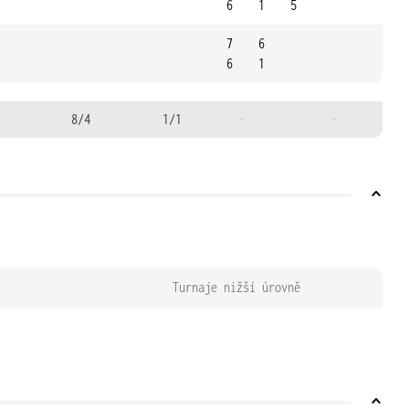
6
1
5
7
6
6
1
8/4
1/1
-
-
Turnaje nižší úrovně