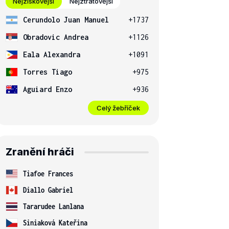
Nejziskovější
Nejztrátovější
Cerundolo Juan Manuel
+1737
Obradovic Andrea
+1126
Eala Alexandra
+1091
Torres Tiago
+975
Aguiard Enzo
+936
Celý žebříček
Zranění hráči
Tiafoe Frances
Diallo Gabriel
Tararudee Lanlana
Siniaková Kateřina