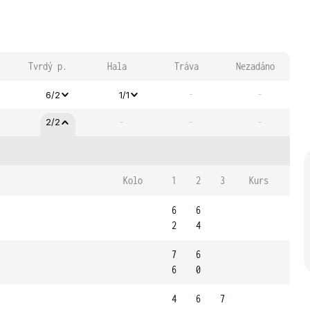
Tvrdý p.
Hala
Tráva
Nezadáno
-
-
6/2
1/1
-
-
-
2/2
Kolo
1
2
3
Kurs
6
6
2
4
7
6
6
0
4
6
7