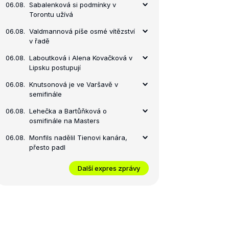
06.08.
Sabalenková si podmínky v
Torontu užívá
06.08.
Valdmannová píše osmé vítězství
v řadě
06.08.
Laboutková i Alena Kovačková v
Lipsku postupují
06.08.
Knutsonová je ve Varšavě v
semifinále
06.08.
Lehečka a Bartůňková o
osmifinále na Masters
06.08.
Monfils nadělil Tienovi kanára,
přesto padl
Další expres zprávy