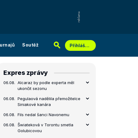
urnajů
Soutěž
Přihlášení
Expres zprávy
06.08.
Alcaraz by podle experta měl
ukončit sezonu
06.08.
Pegulaová nadělila přemožitelce
Siniakové kanára
06.08.
Fils nedal šanci Navonemu
06.08.
Šwiateková v Torontu smetla
Golubicovou