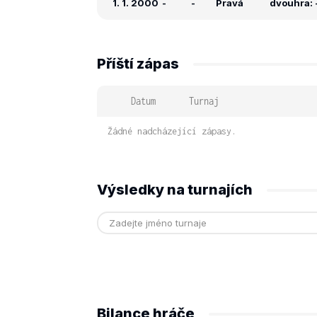
1. 1. 2000
-
-
Pravá
dvouhra: -
Příští zápas
Datum
Turnaj
Žádné nadcházející zápasy.
Výsledky na turnajích
Bilance hráče