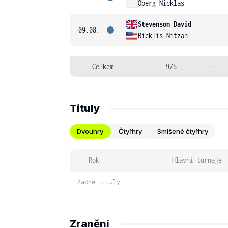
Oberg Nicklas
Stevenson David
09.08.
Ricklis Nitzan
Celkem
9/5
-
Tituly
Dvouhry
Čtyřhry
Smíšené čtyřhry
Rok
Hlavní turnaje
Žádné tituly
Zranění