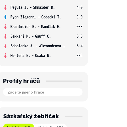
Pegula J.
-
Shnaider D.
4-0
Ryan Ziegann S.
-
Gadecki T.
3-0
Brantmeier R.
-
Mandlik E.
0-3
Sakkari M.
-
Gauff C.
5-6
Sabalenka A.
-
Alexandrova E.
5-4
Mertens E.
-
Osaka N.
3-5
Profily hráčů
Sázkařský žebříček