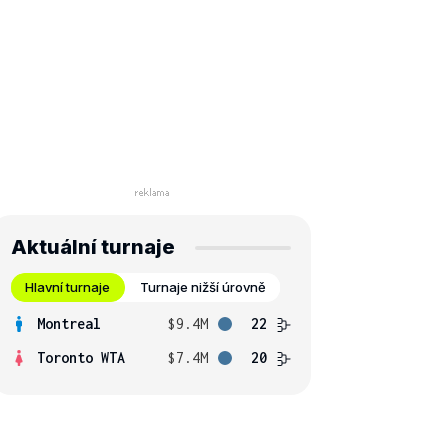
Aktuální turnaje
Hlavní turnaje
Turnaje nižší úrovně
Montreal
$9.4M
22
Toronto WTA
$7.4M
20