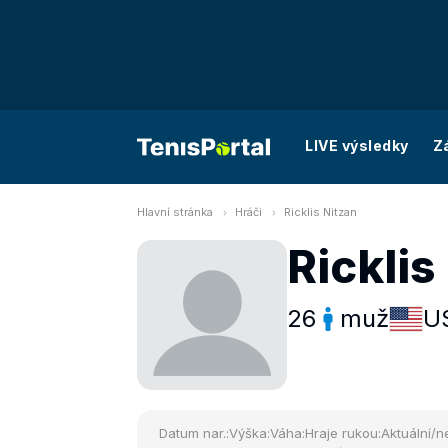
LIVE výsledky
Z
Hlavní stránka
Hráči
Ricklis Nitzan
Ricklis
26
muž
U
Datum nar.:
Výška:
Váha:
Hraje rukou:
Aktuální/ne