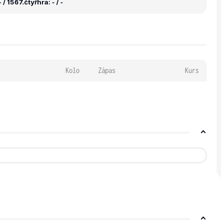
 / 1567.
čtyřhra: - / -
Kolo
Zápas
Kurs