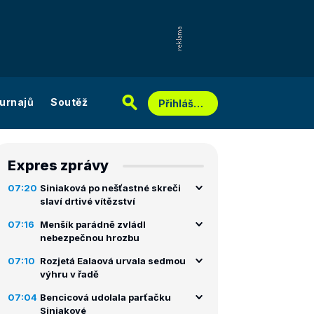
urnajů
Soutěž
Přihlášení
Expres zprávy
07:20
Siniaková po nešťastné skreči
slaví drtivé vítězství
07:16
Menšík parádně zvládl
nebezpečnou hrozbu
07:10
Rozjetá Ealaová urvala sedmou
výhru v řadě
07:04
Bencicová udolala parťačku
Siniakové