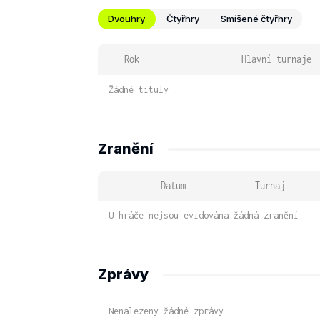
Dvouhry
Čtyřhry
Smíšené čtyřhry
Rok
Hlavní turnaje
Žádné tituly
Zranění
Datum
Turnaj
U hráče nejsou evidována žádná zranění.
Zprávy
Nenalezeny žádné zprávy.