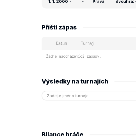
1. 1. 2000
-
-
Pravá
dvouhra: -
Příští zápas
Datum
Turnaj
Žádné nadcházející zápasy.
Výsledky na turnajích
Bilance hráče