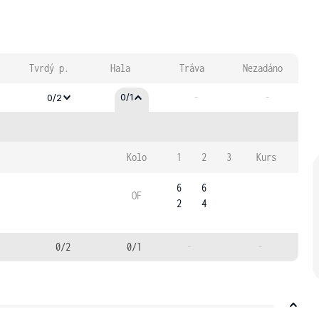
Tvrdý p.
Hala
Tráva
Nezadáno
-
-
0/1
0/2
Kolo
1
2
3
Kurs
6
6
OF
2
4
0/2
0/1
-
-