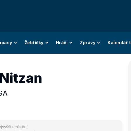
ápasy
Žebříčky
Hráči
Zprávy
Kalendář t
 Nitzan
SA
jvyšší umístění: