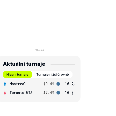
Aktuální turnaje
Hlavní turnaje
Turnaje nižší úrovně
Montreal
$9.4M
16
Toronto WTA
$7.4M
16