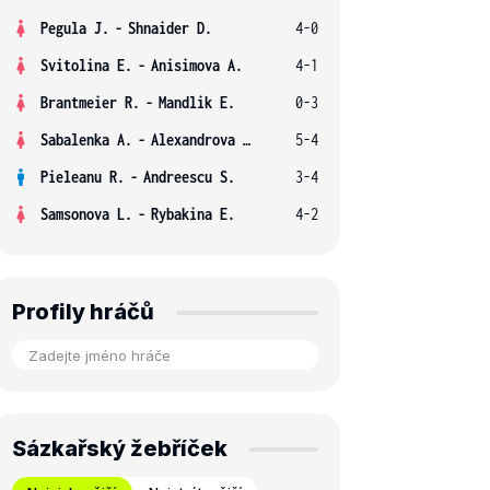
Pegula J.
-
Shnaider D.
4-0
Svitolina E.
-
Anisimova A.
4-1
Brantmeier R.
-
Mandlik E.
0-3
Sabalenka A.
-
Alexandrova E.
5-4
Pieleanu R.
-
Andreescu S.
3-4
Samsonova L.
-
Rybakina E.
4-2
Profily hráčů
Sázkařský žebříček