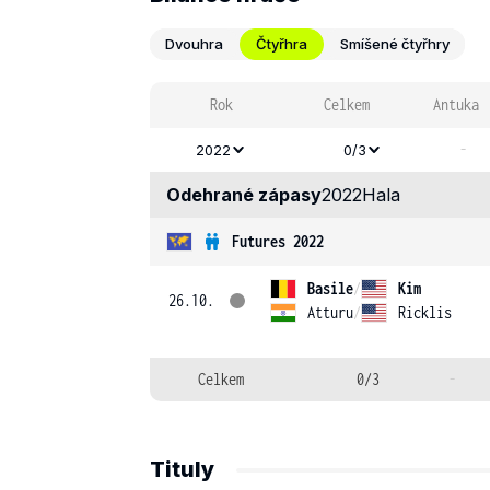
Dvouhra
Čtyřhra
Smíšené čtyřhry
Rok
Celkem
Antuka
-
2022
0/3
Odehrané zápasy
2022
Hala
Futures 2022
Basile
/
Kim
26.10.
Atturu
/
Ricklis
Celkem
0/3
-
Tituly