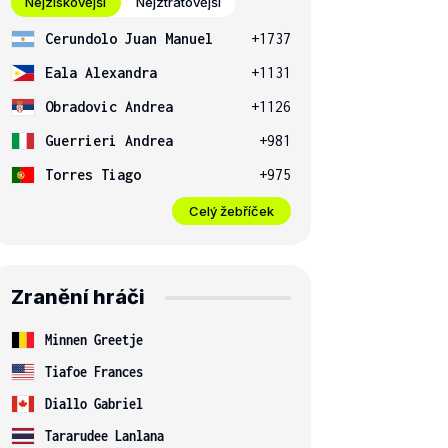
Nejziskovější
Nejztrátovější
Cerundolo Juan Manuel
+1737
Eala Alexandra
+1131
Obradovic Andrea
+1126
Guerrieri Andrea
+981
Torres Tiago
+975
Celý žebříček
Zranění hráči
Minnen Greetje
Tiafoe Frances
Diallo Gabriel
Tararudee Lanlana