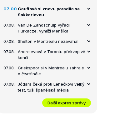
07:00
Gauffová si znovu poradila se
Sakkariovou
07.08.
Van De Zandschulp vyřadil
Hurkacze, vyhlíží Menšíka
07.08.
Shelton v Montrealu nezaváhal
07.08.
Andrejevová v Torontu překvapivě
končí
07.08.
Griekspoor si v Montrealu zahraje
o čtvrtfinále
07.08.
Jódara čeká proti Lehečkovi velký
test, tuší španělská média
Další expres zprávy