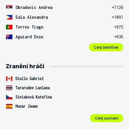
Obradovic Andrea
+1126
Eala Alexandra
+1091
Torres Tiago
+975
Aguiard Enzo
+936
Celý žebříček
Zranění hráči
Diallo Gabriel
Tararudee Lanlana
Siniaková Kateřina
Munar Jaume
Celý seznam