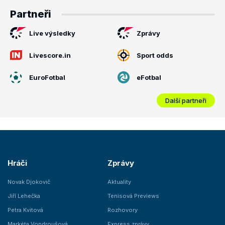
Partneři
Live výsledky
Zprávy
Livescore.in
Sport odds
EuroFotbal
eFotbal
Další partneři
Hráči
Zprávy
Novak Djokovič
Aktuality
Jiří Lehečka
Tenisová Previews
Petra Kvitová
Rozhovory
Markéta Vondroušová
Express zprávy