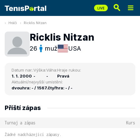
Hráči
Ricklis Nitzan
Ricklis Nitzan
26
muž
USA
Datum nar.:
Výška:
Váha:
Hraje rukou:
1. 1. 2000
-
-
Pravá
Aktuální/nejvyšší umístění:
dvouhra: - / 1567.
čtyřhra: - / -
Příští zápas
Turnaj a zápas
Kurs
Žádné nadcházející zápasy.