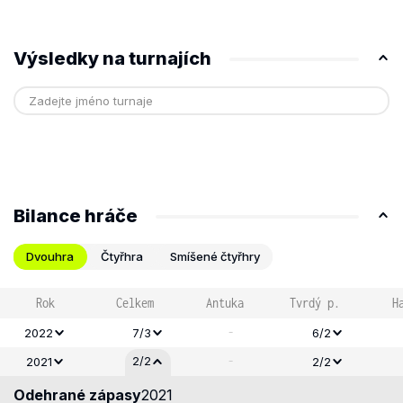
Výsledky na turnajích
Bilance hráče
Dvouhra
Čtyřhra
Smíšené čtyřhry
Rok
Celkem
Antuka
Tvrdý p.
H
-
2022
7/3
6/2
-
2/2
2021
2/2
Odehrané zápasy
2021