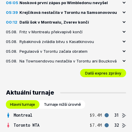
06:05
Noskové první zápas po Wimbledonu nevyšel
05:39
Krejčíková nestačila v Torontu na Samsonovovou
00:12
Další šok v Montrealu, Zverev končí
05.08.
Fritz v Montrealu překvapivě končí
05.08.
Rybakinová zvládla bitvu s Kasatkinovou
05.08.
Pegulaová v Torontu začala obratem
05.08.
Na Townsendovou nestačila v Torontu ani Bouzková
Další expres zprávy
Aktuální turnaje
Hlavní turnaje
Turnaje nižší úrovně
Montreal
$9.4M
31
Toronto WTA
$7.4M
32