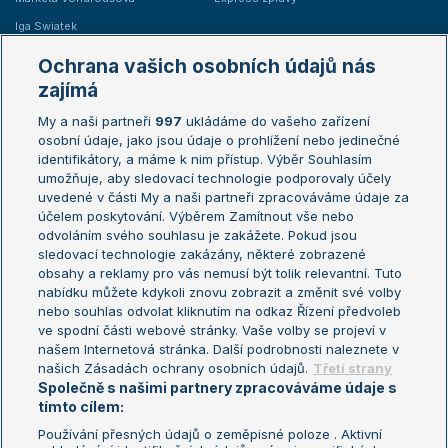
Iga Swiatek
Marie Bouzková
Ochrana vašich osobních údajů nás
Žebříčky
Kalendář turnajů
zajímá
My a naši partneři
997
ukládáme do vašeho zařízení
Žebříček ATP (muži)
Australian Open
osobní údaje, jako jsou údaje o prohlížení nebo jedinečné
Žebříček WTA (ženy)
French Open
identifikátory, a máme k nim přístup. Výběr Souhlasím
umožňuje, aby sledovací technologie podporovaly účely
Sázkařský žebříček
Wimbledon
uvedené v části My a naši partneři zpracováváme údaje za
US Open
účelem poskytování. Výběrem Zamítnout vše nebo
odvoláním svého souhlasu je zakážete. Pokud jsou
Turnaj mistrů
sledovací technologie zakázány, některé zobrazené
Turnaj mistryň
obsahy a reklamy pro vás nemusí být tolik relevantní. Tuto
Aktualní trendy
nabídku můžete kdykoli znovu zobrazit a změnit své volby
nebo souhlas odvolat kliknutím na odkaz Řízení předvoleb
ve spodní části webové stránky. Vaše volby se projeví v
Fotbalové přestupy
našem Internetová stránka. Další podrobnosti naleznete v
Livesport Daily
našich Zásadách ochrany osobních údajů.
Třetí strany
Společně s našimi partnery zpracováváme údaje s
LS Prague Open
tímto cílem:
Používání přesných údajů o zeměpisné poloze . Aktivní