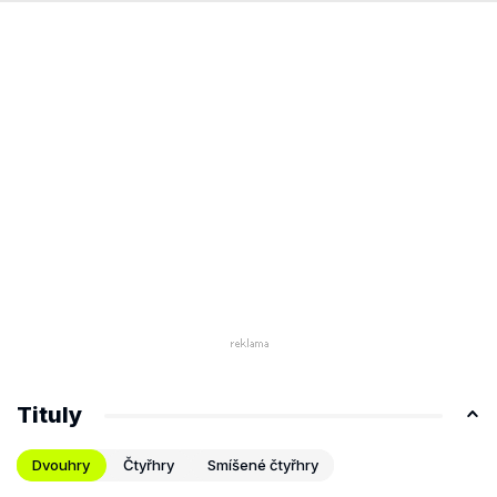
Tituly
Dvouhry
Čtyřhry
Smíšené čtyřhry