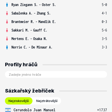
Ryan Ziegann S.
-
Oster S.
5-0
Sabalenka A.
-
Zhang S.
4-1
Brantmeier R.
-
Mandlik E.
0-3
Sakkari M.
-
Gauff C.
5-6
Mertens E.
-
Osaka N.
3-5
Norrie C.
-
De Minaur A.
3-3
Profily hráčů
Sázkařský žebříček
Nejziskovější
Nejztrátovější
Cerundolo Juan Manuel
+1737