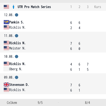
UTR Pro Match Series
1
2
3
Kurs
12.08.
Pankin S.
6
6
Ricklis N.
2
4
11.08.
Ricklis N.
7
6
Meister N.
6
0
10.08.
Ricklis N.
4
6
7
Oberg N.
6
1
5
09.08.
Stevenson D.
7
6
Ricklis N.
6
1
Celkem
9/5
-
8/4