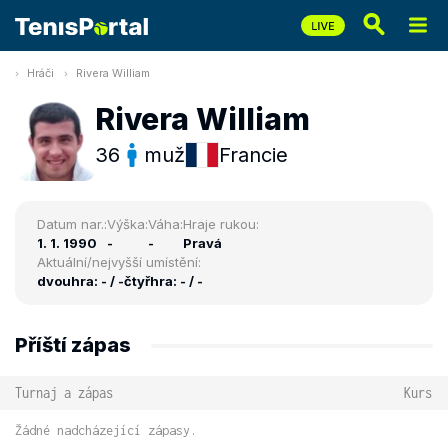
Hráči
Rivera William
Rivera William
36
muž
Francie
Datum nar.:
Výška:
Váha:
Hraje rukou:
1. 1. 1990
-
-
Pravá
Aktuální/nejvyšší umístění:
dvouhra: - / -
čtyřhra: - / -
Příští zápas
Turnaj a zápas
Kurs
Žádné nadcházející zápasy.