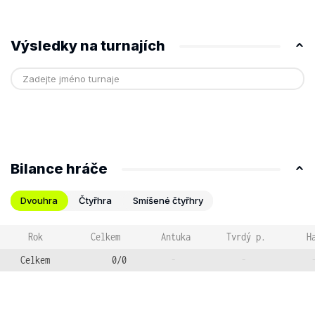
Výsledky na turnajích
Bilance hráče
Dvouhra
Čtyřhra
Smíšené čtyřhry
Rok
Celkem
Antuka
Tvrdý p.
H
Celkem
0/0
-
-