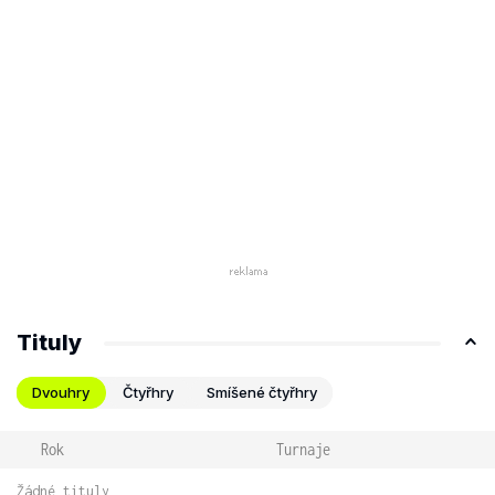
Tituly
Dvouhry
Čtyřhry
Smíšené čtyřhry
Rok
Turnaje
Žádné tituly