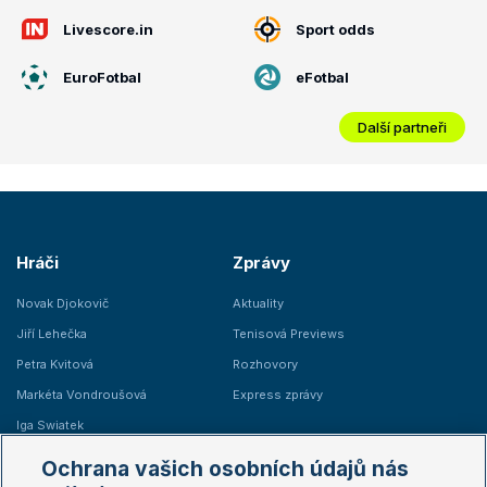
Livescore.in
Sport odds
EuroFotbal
eFotbal
Další partneři
Hráči
Zprávy
Novak Djokovič
Aktuality
Jiří Lehečka
Tenisová Previews
Petra Kvitová
Rozhovory
Markéta Vondroušová
Express zprávy
Iga Swiatek
Marie Bouzková
Ochrana vašich osobních údajů nás