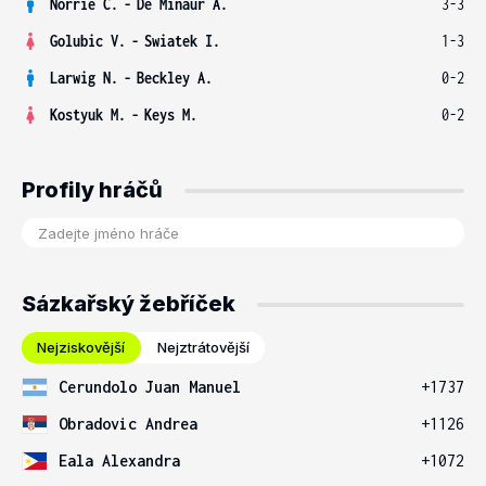
Norrie C.
-
De Minaur A.
3-3
Golubic V.
-
Swiatek I.
1-3
Larwig N.
-
Beckley A.
0-2
Kostyuk M.
-
Keys M.
0-2
Profily hráčů
Sázkařský žebříček
Nejziskovější
Nejztrátovější
Cerundolo Juan Manuel
+1737
Obradovic Andrea
+1126
Eala Alexandra
+1072