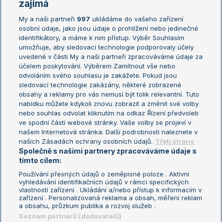
Žebříčky
Kalendář turnajů
zajímá
My a naši partneři
997
ukládáme do vašeho zařízení
Žebříček ATP (muži)
Australian Open
osobní údaje, jako jsou údaje o prohlížení nebo jedinečné
Žebříček WTA (ženy)
French Open
identifikátory, a máme k nim přístup. Výběr Souhlasím
umožňuje, aby sledovací technologie podporovaly účely
Sázkařský žebříček
Wimbledon
uvedené v části My a naši partneři zpracováváme údaje za
US Open
účelem poskytování. Výběrem Zamítnout vše nebo
odvoláním svého souhlasu je zakážete. Pokud jsou
Turnaj mistrů
sledovací technologie zakázány, některé zobrazené
Turnaj mistryň
obsahy a reklamy pro vás nemusí být tolik relevantní. Tuto
Aktualní trendy
nabídku můžete kdykoli znovu zobrazit a změnit své volby
nebo souhlas odvolat kliknutím na odkaz Řízení předvoleb
ve spodní části webové stránky. Vaše volby se projeví v
Fotbalové přestupy
našem Internetová stránka. Další podrobnosti naleznete v
Livesport Daily
našich Zásadách ochrany osobních údajů.
Třetí strany
Společně s našimi partnery zpracováváme údaje s
LS Prague Open
tímto cílem:
Používání přesných údajů o zeměpisné poloze . Aktivní
vyhledávání identifikačních údajů v rámci specifických
vlastností zařízení . Ukládání a/nebo přístup k informacím v
Podmínky užití
Nastavení soukromí
zařízení . Personalizovaná reklama a obsah, měření reklam
GDPR a žurnalistika
Reklama
a obsahu, průzkum publika a rozvoj služeb .
Informace o zpracování osobních
Kontakt
Seznam partnerů (dodavatelů)
údajů