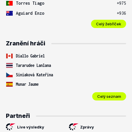
Torres Tiago
+975
Aguiard Enzo
+936
Celý žebříček
Zranění hráči
Diallo Gabriel
Tararudee Lanlana
Siniaková Kateřina
Munar Jaume
Celý seznam
Partneři
Live výsledky
Zprávy