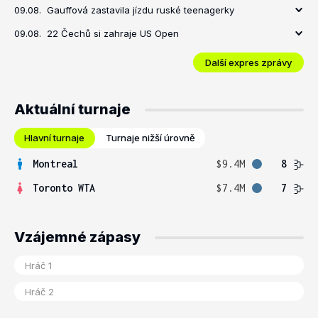
09.08.
Gauffová zastavila jízdu ruské teenagerky
09.08.
22 Čechů si zahraje US Open
Další expres zprávy
Aktuální turnaje
Hlavní turnaje
Turnaje nižší úrovně
Montreal
$9.4M
8
Toronto WTA
$7.4M
7
Vzájemné zápasy