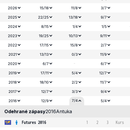
2026
15/18
11/8
3/7
2025
22/25
13/18
9/7
2024
8/15
1/4
1/5
2023
19/25
10/13
9/11
2022
17/15
15/8
2/7
2021
13/13
0/3
11/9
-
2020
6/7
6/7
2019
17/11
5/4
12/7
2018
18/10
2/2
11/7
2017
12/7
3/3
9/4
7/4
2016
12/9
5/4
Odehrané zápasy
2016
Antuka
Futures 2016
1
2
3
Kurs