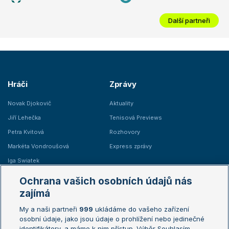
Další partneři
Hráči
Zprávy
Novak Djokovič
Aktuality
Jiří Lehečka
Tenisová Previews
Petra Kvitová
Rozhovory
Markéta Vondroušová
Express zprávy
Iga Swiatek
Marie Bouzková
Ochrana vašich osobních údajů nás
Žebříčky
Kalendář turnajů
zajímá
My a naši partneři
999
ukládáme do vašeho zařízení
Žebříček ATP (muži)
Australian Open
osobní údaje, jako jsou údaje o prohlížení nebo jedinečné
Žebříček WTA (ženy)
French Open
identifikátory, a máme k nim přístup. Výběr Souhlasím