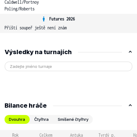
Caldwell
/
Portnoy
Poling
/
Roberts
Futures 2026
Příští soupeř ještě není znám
Výsledky na turnajích
Bilance hráče
Dvouhra
Čtyřhra
Smíšené čtyřhry
Rok
Celkem
Antuka
Tvrdý p.
H