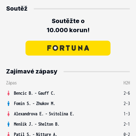
Soutěž
Soutěžte o
10.000 korun!
Zajímavé zápasy
Zápas
H2H
Bencic B.
-
Gauff C.
2-6
Fomin S.
-
Zhukov M.
2-3
Alexandrova E.
-
Svitolina E.
1-3
Menšík J.
-
Shelton B.
2-1
Patil S.
-
Nitture A.
0-2