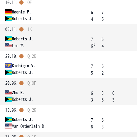
10.11.
OF
Haenle P.
6
7
Roberts J.
4
5
08.11.
1K
Roberts J.
7
6
5
Lin W.
6
4
29.10.
Q-2K
Kichigin V.
7
6
Roberts J.
5
2
20.06.
Q-OF
Zhu E.
6
3
6
Roberts J.
3
6
3
19.06.
Q-2K
Roberts J.
7
6
5
Van Orderlain D.
6
3
18.06.
Q-1K