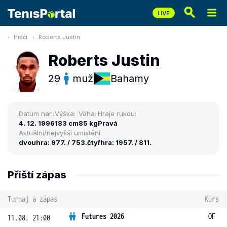
Hráči
Roberts Justin
Roberts Justin
29
muž
Bahamy
Datum nar.:
Výška:
Váha:
Hraje rukou:
4. 12. 1996
183 cm
85 kg
Pravá
Aktuální/nejvyšší umístění:
dvouhra: 977. / 753.
čtyřhra: 1957. / 811.
Příští zápas
Turnaj a zápas
Kurs
Futures 2026
OF
11.08. 21:00