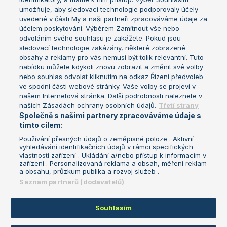
umožňuje, aby sledovací technologie podporovaly účely
Sázkařský žebříček
Wimbledon
uvedené v části My a naši partneři zpracováváme údaje za
US Open
účelem poskytování. Výběrem Zamítnout vše nebo
odvoláním svého souhlasu je zakážete. Pokud jsou
Turnaj mistrů
sledovací technologie zakázány, některé zobrazené
Turnaj mistryň
obsahy a reklamy pro vás nemusí být tolik relevantní. Tuto
Aktualní trendy
nabídku můžete kdykoli znovu zobrazit a změnit své volby
nebo souhlas odvolat kliknutím na odkaz Řízení předvoleb
ve spodní části webové stránky. Vaše volby se projeví v
Fotbalové přestupy
našem Internetová stránka. Další podrobnosti naleznete v
Livesport Daily
našich Zásadách ochrany osobních údajů.
Třetí strany
Společně s našimi partnery zpracováváme údaje s
LS Prague Open
tímto cílem:
Používání přesných údajů o zeměpisné poloze . Aktivní
vyhledávání identifikačních údajů v rámci specifických
vlastností zařízení . Ukládání a/nebo přístup k informacím v
Podmínky užití
Nastavení soukromí
zařízení . Personalizovaná reklama a obsah, měření reklam
GDPR a žurnalistika
Reklama
a obsahu, průzkum publika a rozvoj služeb .
Informace o zpracování osobních
Kontakt
Seznam partnerů (dodavatelů)
údajů
Tiráž
Souhlasím
Copyright © 2008-2026 TenisPortal.cz. Využíváme zpravodajství ČTK.