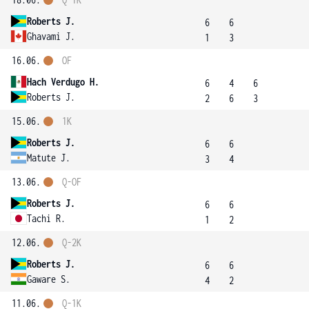
Roberts J.
6
6
Ghavami J.
1
3
16.06.
OF
Hach Verdugo H.
6
4
6
Roberts J.
2
6
3
15.06.
1K
Roberts J.
6
6
Matute J.
3
4
13.06.
Q-OF
Roberts J.
6
6
Tachi R.
1
2
12.06.
Q-2K
Roberts J.
6
6
Gaware S.
4
2
11.06.
Q-1K