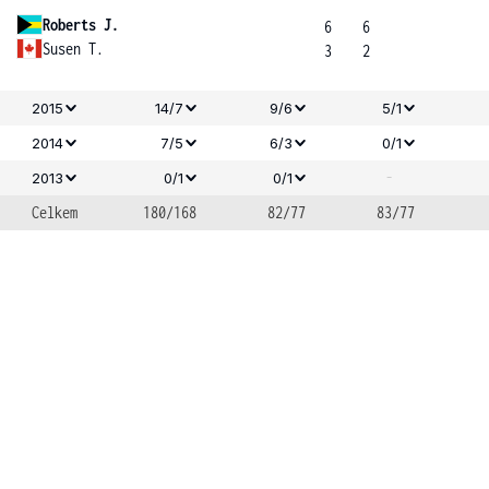
Roberts J.
6
6
Susen T.
3
2
2015
14/7
9/6
5/1
2014
7/5
6/3
0/1
-
2013
0/1
0/1
Celkem
180/168
82/77
83/77