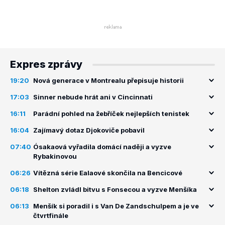
Expres zprávy
19:20
Nová generace v Montrealu přepisuje historii
17:03
Sinner nebude hrát ani v Cincinnati
16:11
Parádní pohled na žebříček nejlepších tenistek
16:04
Zajímavý dotaz Djokoviče pobavil
07:40
Ósakaová vyřadila domácí naději a vyzve
Rybakinovou
06:26
Vítězná série Ealaové skončila na Bencicové
06:18
Shelton zvládl bitvu s Fonsecou a vyzve Menšíka
06:13
Menšík si poradil i s Van De Zandschulpem a je ve
čtvrtfinále