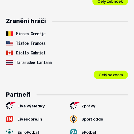
Celý žebříček
Zranění hráči
Minnen Greetje
Tiafoe Frances
Diallo Gabriel
Tararudee Lanlana
Celý seznam
Partneři
Live výsledky
Zprávy
Livescore.in
Sport odds
EuroFotbal
eFotbal