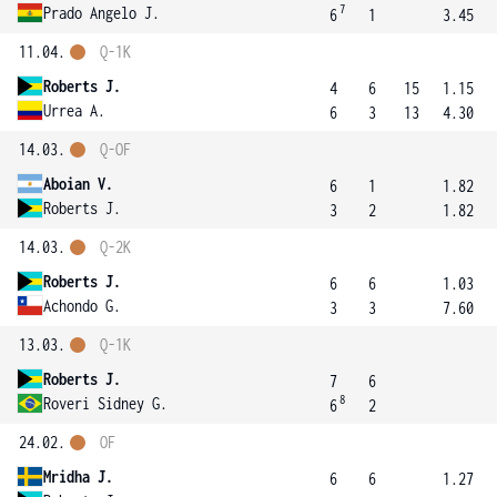
7
Prado Angelo J.
6
1
3.45
11.04.
Q-1K
Roberts J.
4
6
15
1.15
Urrea A.
6
3
13
4.30
14.03.
Q-OF
Aboian V.
6
1
1.82
Roberts J.
3
2
1.82
14.03.
Q-2K
Roberts J.
6
6
1.03
Achondo G.
3
3
7.60
13.03.
Q-1K
Roberts J.
7
6
8
Roveri Sidney G.
6
2
24.02.
OF
Mridha J.
6
6
1.27