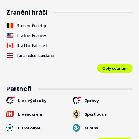
Zranění hráči
Minnen Greetje
Tiafoe Frances
Diallo Gabriel
Tararudee Lanlana
Celý seznam
Partneři
Live výsledky
Zprávy
Livescore.in
Sport odds
EuroFotbal
eFotbal