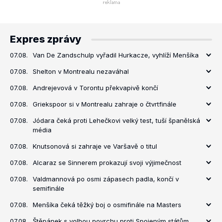
Expres zprávy
07.08.
Van De Zandschulp vyřadil Hurkacze, vyhlíží Menšíka
07.08.
Shelton v Montrealu nezaváhal
07.08.
Andrejevová v Torontu překvapivě končí
07.08.
Griekspoor si v Montrealu zahraje o čtvrtfinále
07.08.
Jódara čeká proti Lehečkovi velký test, tuší španělská
média
07.08.
Knutsonová si zahraje ve Varšavě o titul
07.08.
Alcaraz se Sinnerem prokazují svoji výjimečnost
07.08.
Valdmannová po osmi zápasech padla, končí v
semifinále
07.08.
Menšíka čeká těžký boj o osmifinále na Masters
07.08.
Štěpánek s volbou povrchu proti Spojeným státům