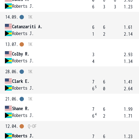
Roberts J.
6
3
3
1.23
14.09.
1K
Catanzariti A.
6
6
1.61
Roberts J.
1
2
2.14
13.07.
1K
Colby R.
3
2.93
Roberts J.
4
1.34
28.06.
1K
Clark E.
7
6
1.41
5
Roberts J.
6
0
2.64
21.06.
1K
Shane R.
7
6
1.99
4
Roberts J.
6
2
1.71
12.04.
Q-OF
Roberts J.
7
6
1.23