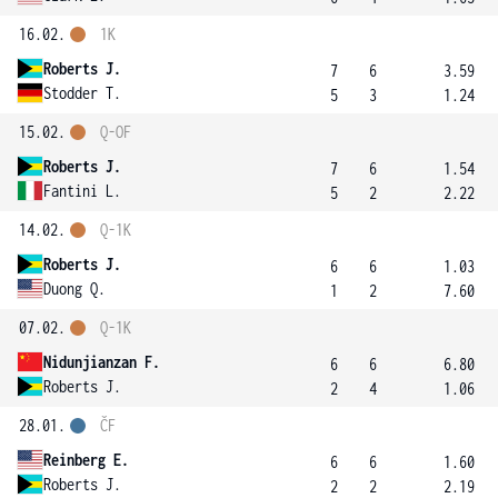
16.02.
1K
Roberts J.
7
6
3.59
Stodder T.
5
3
1.24
15.02.
Q-OF
Roberts J.
7
6
1.54
Fantini L.
5
2
2.22
14.02.
Q-1K
Roberts J.
6
6
1.03
Duong Q.
1
2
7.60
07.02.
Q-1K
Nidunjianzan F.
6
6
6.80
Roberts J.
2
4
1.06
28.01.
ČF
Reinberg E.
6
6
1.60
Roberts J.
2
2
2.19