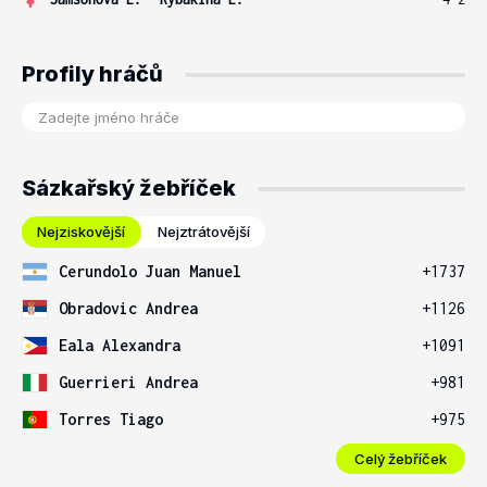
Profily hráčů
Sázkařský žebříček
Nejziskovější
Nejztrátovější
Cerundolo Juan Manuel
+1737
Obradovic Andrea
+1126
Eala Alexandra
+1091
Guerrieri Andrea
+981
Torres Tiago
+975
Celý žebříček