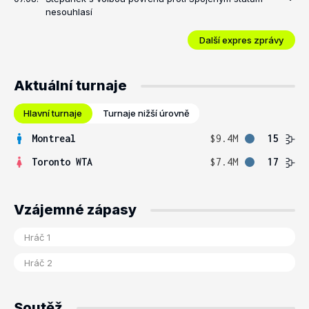
nesouhlasí
Další expres zprávy
Aktuální turnaje
Hlavní turnaje
Turnaje nižší úrovně
Montreal
$9.4M
15
Toronto WTA
$7.4M
17
Vzájemné zápasy
Soutěž