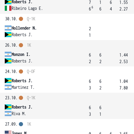
Roberts J.
7
1
6
1.55
6
Ribeiro Lago E.
6
6
4
2.27
30.10.
Q-1K
Hollender N.
2
Roberts J.
1
26.10.
1K
Monzon I.
6
6
1.44
Roberts J.
2
2
2.53
24.10.
Q-OF
Roberts J.
6
6
1.04
Martinez T.
3
2
7.80
23.10.
Q-1K
Roberts J.
6
6
Riva M.
3
1
27.09.
1K
Jones M.
0
6
6
3.65