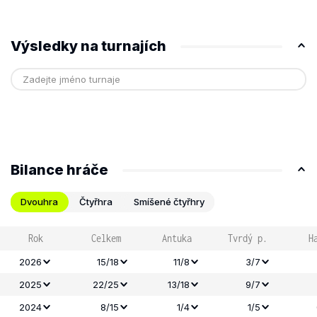
Výsledky na turnajích
Bilance hráče
Dvouhra
Čtyřhra
Smíšené čtyřhry
Rok
Celkem
Antuka
Tvrdý p.
H
2026
15/18
11/8
3/7
2025
22/25
13/18
9/7
2024
8/15
1/4
1/5