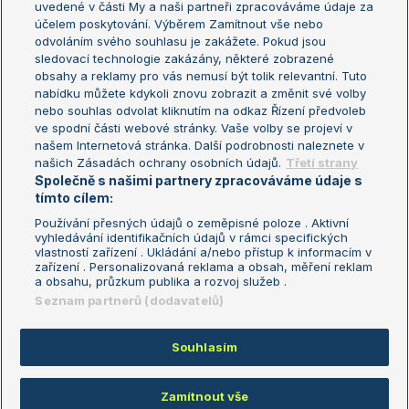
uvedené v části My a naši partneři zpracováváme údaje za
US Open
účelem poskytování. Výběrem Zamítnout vše nebo
odvoláním svého souhlasu je zakážete. Pokud jsou
Turnaj mistrů
sledovací technologie zakázány, některé zobrazené
Turnaj mistryň
obsahy a reklamy pro vás nemusí být tolik relevantní. Tuto
Aktualní trendy
nabídku můžete kdykoli znovu zobrazit a změnit své volby
nebo souhlas odvolat kliknutím na odkaz Řízení předvoleb
ve spodní části webové stránky. Vaše volby se projeví v
Fotbalové přestupy
našem Internetová stránka. Další podrobnosti naleznete v
Livesport Daily
našich Zásadách ochrany osobních údajů.
Třetí strany
Společně s našimi partnery zpracováváme údaje s
LS Prague Open
tímto cílem:
Používání přesných údajů o zeměpisné poloze . Aktivní
vyhledávání identifikačních údajů v rámci specifických
vlastností zařízení . Ukládání a/nebo přístup k informacím v
Podmínky užití
Nastavení soukromí
zařízení . Personalizovaná reklama a obsah, měření reklam
GDPR a žurnalistika
Reklama
a obsahu, průzkum publika a rozvoj služeb .
Informace o zpracování osobních
Kontakt
Seznam partnerů (dodavatelů)
údajů
Tiráž
Souhlasím
Copyright © 2008-2026 TenisPortal.cz. Využíváme zpravodajství ČTK.
Zamítnout vše