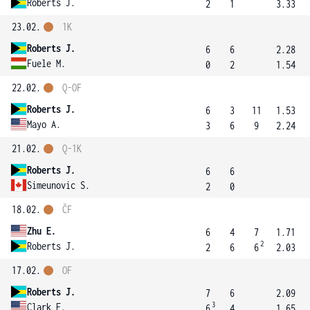
Roberts J.
2
1
3.33
23.02.
1K
Roberts J.
6
6
2.28
Fuele M.
0
2
1.54
22.02.
Q-OF
Roberts J.
6
3
11
1.53
Mayo A.
3
6
9
2.24
21.02.
Q-1K
Roberts J.
6
6
Simeunovic S.
2
0
18.02.
ČF
Zhu E.
6
4
7
1.71
2
Roberts J.
2
6
6
2.03
17.02.
OF
Roberts J.
7
6
2.09
3
Clark E.
6
4
1.65