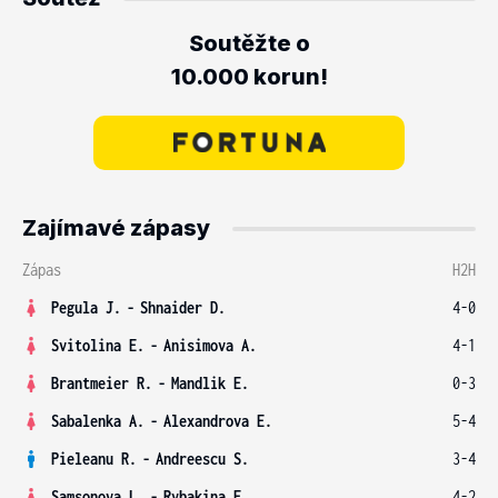
Soutěžte o
10.000 korun!
Zajímavé zápasy
Zápas
H2H
Pegula J.
-
Shnaider D.
4-0
Svitolina E.
-
Anisimova A.
4-1
Brantmeier R.
-
Mandlik E.
0-3
Sabalenka A.
-
Alexandrova E.
5-4
Pieleanu R.
-
Andreescu S.
3-4
Samsonova L.
-
Rybakina E.
4-2