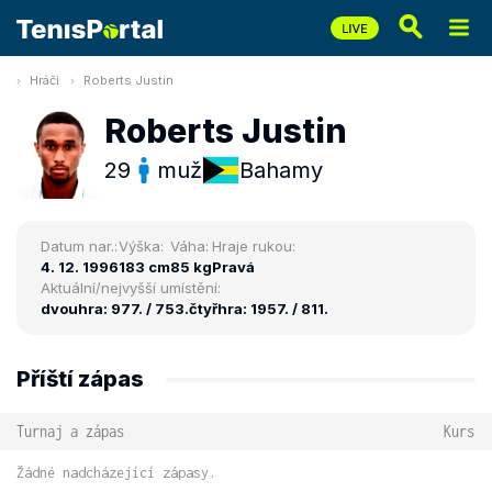
Hráči
Roberts Justin
Roberts Justin
29
muž
Bahamy
Datum nar.:
Výška:
Váha:
Hraje rukou:
4. 12. 1996
183 cm
85 kg
Pravá
Aktuální/nejvyšší umístění:
dvouhra: 977. / 753.
čtyřhra: 1957. / 811.
Příští zápas
Turnaj a zápas
Kurs
Žádné nadcházející zápasy.