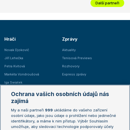
Další partneři
Hráči
Zprávy
Novak Djokovič
Aktuality
Jiří Lehečka
Tenisová Previews
Petra Kvitová
Rozhovory
Markéta Vondroušová
Express zprávy
Iga Swiatek
Marie Bouzková
Ochrana vašich osobních údajů nás
Žebříčky
Kalendář turnajů
zajímá
My a naši partneři
999
ukládáme do vašeho zařízení
Žebříček ATP (muži)
Australian Open
osobní údaje, jako jsou údaje o prohlížení nebo jedinečné
Žebříček WTA (ženy)
French Open
identifikátory, a máme k nim přístup. Výběr Souhlasím
umožňuje, aby sledovací technologie podporovaly účely
Sázkařský žebříček
Wimbledon