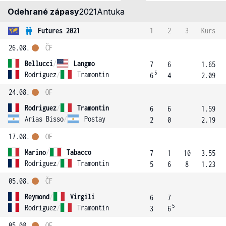
Odehrané zápasy
2021
Antuka
Futures 2021
1
2
3
Kurs
26.08.
ČF
Bellucci
/
Langmo
7
6
1.65
5
Rodriguez
/
Tramontin
6
4
2.09
24.08.
OF
Rodriguez
/
Tramontin
6
6
1.59
Arias Bisso
/
Postay
2
0
2.19
17.08.
OF
Marino
/
Tabacco
7
1
10
3.55
Rodriguez
/
Tramontin
5
6
8
1.23
05.08.
ČF
Reymond
/
Virgili
6
7
5
Rodriguez
/
Tramontin
3
6
05.08.
OF