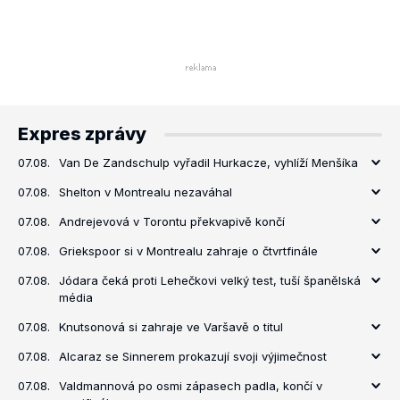
Expres zprávy
07.08.
Van De Zandschulp vyřadil Hurkacze, vyhlíží Menšíka
07.08.
Shelton v Montrealu nezaváhal
07.08.
Andrejevová v Torontu překvapivě končí
07.08.
Griekspoor si v Montrealu zahraje o čtvrtfinále
07.08.
Jódara čeká proti Lehečkovi velký test, tuší španělská
média
07.08.
Knutsonová si zahraje ve Varšavě o titul
07.08.
Alcaraz se Sinnerem prokazují svoji výjimečnost
07.08.
Valdmannová po osmi zápasech padla, končí v