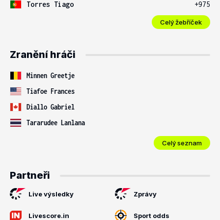
Torres Tiago
+975
Celý žebříček
Zranění hráči
Minnen Greetje
Tiafoe Frances
Diallo Gabriel
Tararudee Lanlana
Celý seznam
Partneři
Live výsledky
Zprávy
Livescore.in
Sport odds