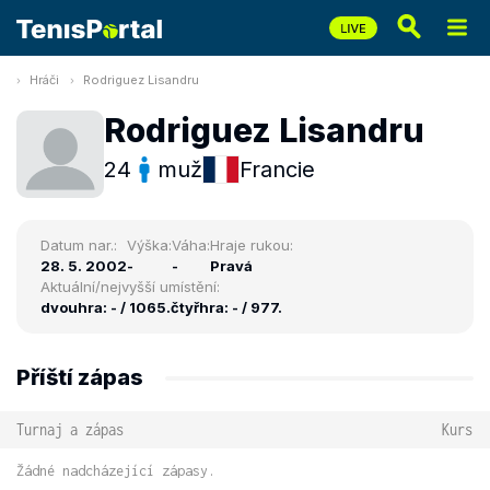
Hráči
Rodriguez Lisandru
Rodriguez Lisandru
24
muž
Francie
Datum nar.:
Výška:
Váha:
Hraje rukou:
28. 5. 2002
-
-
Pravá
Aktuální/nejvyšší umístění:
dvouhra: - / 1065.
čtyřhra: - / 977.
Příští zápas
Turnaj a zápas
Kurs
Žádné nadcházející zápasy.