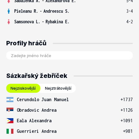
Sabalenka A.
-
Alexandrova E.
5-4
Pieleanu R.
-
Andreescu S.
3-4
Samsonova L.
-
Rybakina E.
4-2
Profily hráčů
Sázkařský žebříček
Nejziskovější
Nejztrátovější
Cerundolo Juan Manuel
+1737
Obradovic Andrea
+1126
Eala Alexandra
+1091
Guerrieri Andrea
+981