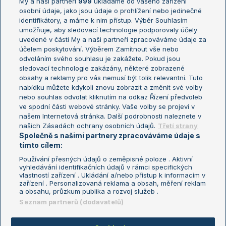
My a naši partneři
999
ukládáme do vašeho zařízení
Žebříček ATP (muži)
Australian Open
osobní údaje, jako jsou údaje o prohlížení nebo jedinečné
Žebříček WTA (ženy)
French Open
identifikátory, a máme k nim přístup. Výběr Souhlasím
umožňuje, aby sledovací technologie podporovaly účely
Sázkařský žebříček
Wimbledon
uvedené v části My a naši partneři zpracováváme údaje za
US Open
účelem poskytování. Výběrem Zamítnout vše nebo
odvoláním svého souhlasu je zakážete. Pokud jsou
Turnaj mistrů
sledovací technologie zakázány, některé zobrazené
Turnaj mistryň
obsahy a reklamy pro vás nemusí být tolik relevantní. Tuto
Aktualní trendy
nabídku můžete kdykoli znovu zobrazit a změnit své volby
nebo souhlas odvolat kliknutím na odkaz Řízení předvoleb
ve spodní části webové stránky. Vaše volby se projeví v
Fotbalové přestupy
našem Internetová stránka. Další podrobnosti naleznete v
Livesport Daily
našich Zásadách ochrany osobních údajů.
Třetí strany
Společně s našimi partnery zpracováváme údaje s
LS Prague Open
tímto cílem:
Používání přesných údajů o zeměpisné poloze . Aktivní
vyhledávání identifikačních údajů v rámci specifických
vlastností zařízení . Ukládání a/nebo přístup k informacím v
Podmínky užití
Nastavení soukromí
zařízení . Personalizovaná reklama a obsah, měření reklam
GDPR a žurnalistika
Reklama
a obsahu, průzkum publika a rozvoj služeb .
Informace o zpracování osobních
Kontakt
Seznam partnerů (dodavatelů)
údajů
Tiráž