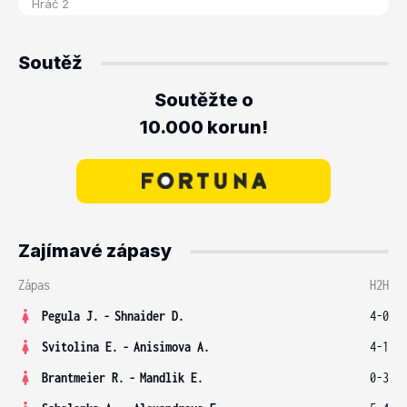
Soutěž
Soutěžte o
10.000 korun!
Zajímavé zápasy
Zápas
H2H
Pegula J.
-
Shnaider D.
4-0
Svitolina E.
-
Anisimova A.
4-1
Brantmeier R.
-
Mandlik E.
0-3