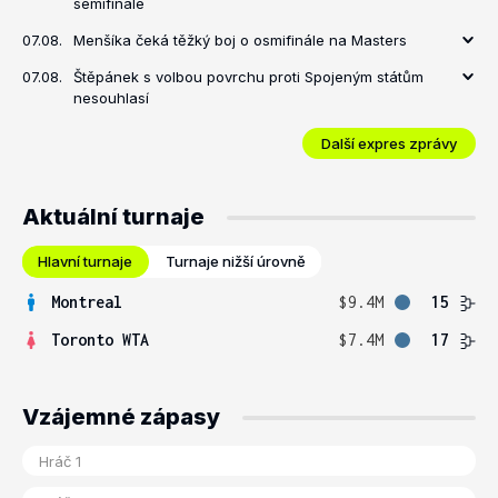
semifinále
07.08.
Menšíka čeká těžký boj o osmifinále na Masters
07.08.
Štěpánek s volbou povrchu proti Spojeným státům
nesouhlasí
Další expres zprávy
Aktuální turnaje
Hlavní turnaje
Turnaje nižší úrovně
Montreal
$9.4M
15
Toronto WTA
$7.4M
17
Vzájemné zápasy