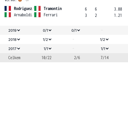
Rodriguez
/
Tramontin
6
6
3.88
Arnaboldi
/
Ferrari
3
2
1.21
-
2019
0/1
0/1
-
2018
1/2
1/2
-
2017
1/1
1/1
Celkem
10/22
2/6
7/14