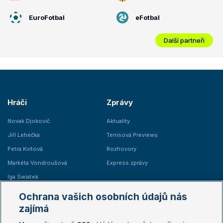
EuroFotbal
eFotbal
Další partneři
Hráči
Zprávy
Novak Djokovič
Aktuality
Jiří Lehečka
Tenisová Previews
Petra Kvitová
Rozhovory
Markéta Vondroušová
Express zprávy
Iga Swiatek
Marie Bouzková
Ochrana vašich osobních údajů nás
Žebříčky
Kalendář turnajů
zajímá