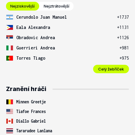
Nejziskovější
Nejztrátovější
Cerundolo Juan Manuel
+1737
Eala Alexandra
+1131
Obradovic Andrea
+1126
Guerrieri Andrea
+981
Torres Tiago
+975
Celý žebříček
Zranění hráči
Minnen Greetje
Tiafoe Frances
Diallo Gabriel
Tararudee Lanlana