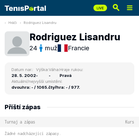
Hráči
Rodriguez Lisandru
Rodriguez Lisandru
24
muž
Francie
Datum nar.:
Výška:
Váha:
Hraje rukou:
28. 5. 2002
-
-
Pravá
Aktuální/nejvyšší umístění:
dvouhra: - / 1065.
čtyřhra: - / 977.
Příští zápas
Turnaj a zápas
Kurs
Žádné nadcházející zápasy.