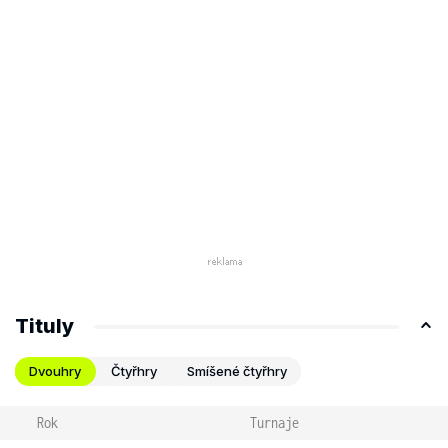
Tituly
Dvouhry
Čtyřhry
Smíšené čtyřhry
Rok
Turnaje