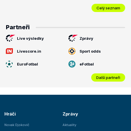
Celý seznam
Partneři
Live výsledky
Zprávy
Livescore.in
Sport odds
EuroFotbal
eFotbal
Další partneři
Hráči
Zprávy
Novak Djokovič
Aktuality