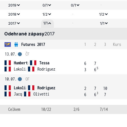
-
2019
0/1
0/1
-
2018
1/2
1/2
-
1/1
2017
1/1
Odehrané zápasy
2017
Futures 2017
1
2
3
Kurs
13.07.
ČF
Humbert
/
Tessa
6
7
5
Lokoli
/
Rodriguez
3
6
10.07.
OF
Lokoli
/
Rodriguez
2
7
10
3
Jacq
/
Olivetti
6
6
7
Celkem
10/22
2/6
7/14