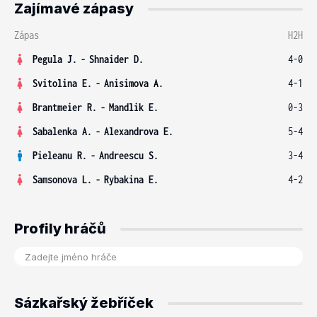
Zajímavé zápasy
Zápas
H2H
Pegula J.
-
Shnaider D.
4-0
Svitolina E.
-
Anisimova A.
4-1
Brantmeier R.
-
Mandlik E.
0-3
Sabalenka A.
-
Alexandrova E.
5-4
Pieleanu R.
-
Andreescu S.
3-4
Samsonova L.
-
Rybakina E.
4-2
Profily hráčů
Sázkařský žebříček