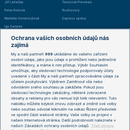
Jiří Lehečka
Tenisová Previews
Petra Kvitová
Rozhovory
Markéta Vondroušová
Express zprávy
Iga Swiatek
Marie Bouzková
Ochrana vašich osobních údajů nás
Žebříčky
Kalendář turnajů
zajímá
My a naši partneři
999
ukládáme do vašeho zařízení
Žebříček ATP (muži)
Australian Open
osobní údaje, jako jsou údaje o prohlížení nebo jedinečné
Žebříček WTA (ženy)
French Open
identifikátory, a máme k nim přístup. Výběr Souhlasím
umožňuje, aby sledovací technologie podporovaly účely
Sázkařský žebříček
Wimbledon
uvedené v části My a naši partneři zpracováváme údaje za
US Open
účelem poskytování. Výběrem Zamítnout vše nebo
odvoláním svého souhlasu je zakážete. Pokud jsou
Turnaj mistrů
sledovací technologie zakázány, některé zobrazené
Turnaj mistryň
obsahy a reklamy pro vás nemusí být tolik relevantní. Tuto
Aktualní trendy
nabídku můžete kdykoli znovu zobrazit a změnit své volby
nebo souhlas odvolat kliknutím na odkaz Řízení předvoleb
ve spodní části webové stránky. Vaše volby se projeví v
Fotbalové přestupy
našem Internetová stránka. Další podrobnosti naleznete v
Livesport Daily
našich Zásadách ochrany osobních údajů.
Třetí strany