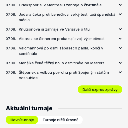
07.08.
Griekspoor si v Montrealu zahraje o čtvrtfinále
07.08.
Jódara čeká proti Lehečkovi velký test, tuší španělská
média
07.08.
Knutsonová si zahraje ve Varšavě o titul
07.08.
Alcaraz se Sinnerem prokazují svoji výjimečnost
07.08.
Valdmannová po osmi zápasech padla, končí v
semifinále
07.08.
Menšíka čeká těžký boj o osmifinále na Masters
07.08.
Štěpánek s volbou povrchu proti Spojeným státům
nesouhlasí
Další expres zprávy
Aktuální turnaje
Hlavní turnaje
Turnaje nižší úrovně