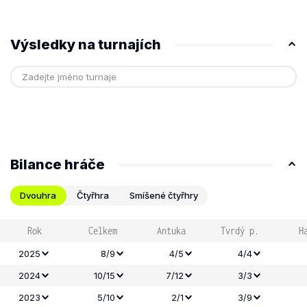
Výsledky na turnajích
Bilance hráče
Dvouhra
Čtyřhra
Smíšené čtyřhry
Rok
Celkem
Antuka
Tvrdý p.
H
2025
8/9
4/5
4/4
2024
10/15
7/12
3/3
2023
5/10
2/1
3/9