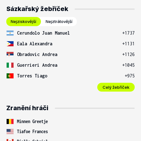
Sázkařský žebříček
Nejziskovější
Nejztrátovější
Cerundolo Juan Manuel
+1737
Eala Alexandra
+1131
Obradovic Andrea
+1126
Guerrieri Andrea
+1045
Torres Tiago
+975
Celý žebříček
Zranění hráči
Minnen Greetje
Tiafoe Frances