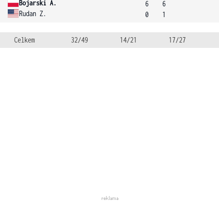
Bojarski A.
6
6
Rudan Z.
0
1
Celkem
32/49
14/21
17/27