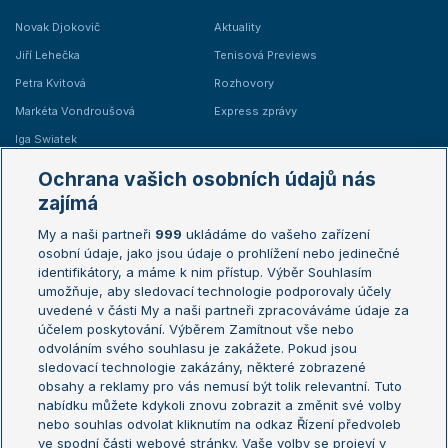
Novak Djokovič
Aktuality
Jiří Lehečka
Tenisová Previews
Petra Kvitová
Rozhovory
Markéta Vondroušová
Express zprávy
Iga Swiatek
Marie Bouzková
Ochrana vašich osobních údajů nás
Žebříčky
Kalendář turnajů
zajímá
My a naši partneři
999
ukládáme do vašeho zařízení
Žebříček ATP (muži)
Australian Open
osobní údaje, jako jsou údaje o prohlížení nebo jedinečné
Žebříček WTA (ženy)
French Open
identifikátory, a máme k nim přístup. Výběr Souhlasím
umožňuje, aby sledovací technologie podporovaly účely
Sázkařský žebříček
Wimbledon
uvedené v části My a naši partneři zpracováváme údaje za
US Open
účelem poskytování. Výběrem Zamítnout vše nebo
odvoláním svého souhlasu je zakážete. Pokud jsou
Turnaj mistrů
sledovací technologie zakázány, některé zobrazené
Turnaj mistryň
obsahy a reklamy pro vás nemusí být tolik relevantní. Tuto
Aktualní trendy
nabídku můžete kdykoli znovu zobrazit a změnit své volby
nebo souhlas odvolat kliknutím na odkaz Řízení předvoleb
ve spodní části webové stránky. Vaše volby se projeví v
Fotbalové přestupy