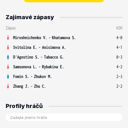
Zajímavé zápasy
Zápas
H2H
Miroshnichenko V.
-
Khatamova S.
4-0
Svitolina E.
-
Anisimova A.
4-1
D'Agostino S.
-
Tabacco G.
0-3
Samsonova L.
-
Rybakina E.
4-2
Fomin S.
-
Zhukov M.
2-3
Zhang J.
-
Zhu C.
2-2
Profily hráčů