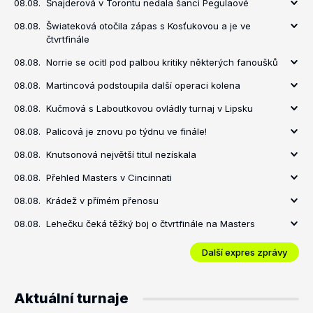
08.08.
Šnajderová v Torontu nedala šanci Pegulaové
08.08.
Šwiateková otočila zápas s Kosťukovou a je ve
čtvrtfinále
08.08.
Norrie se ocitl pod palbou kritiky některých fanoušků
08.08.
Martincová podstoupila další operaci kolena
08.08.
Kučmová s Laboutkovou ovládly turnaj v Lipsku
08.08.
Palicová je znovu po týdnu ve finále!
08.08.
Knutsonová největší titul nezískala
08.08.
Přehled Masters v Cincinnati
08.08.
Krádež v přímém přenosu
08.08.
Lehečku čeká těžký boj o čtvrtfinále na Masters
Další expres zprávy
Aktuální turnaje