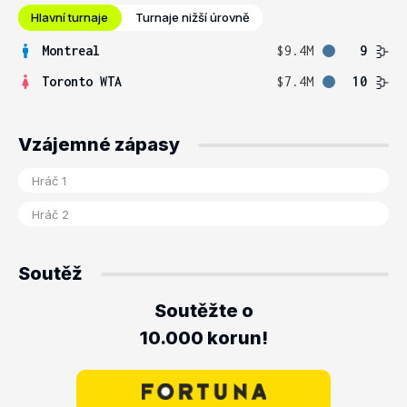
Hlavní turnaje
Turnaje nižší úrovně
Montreal
$9.4M
9
Toronto WTA
$7.4M
10
Vzájemné zápasy
Soutěž
Soutěžte o
10.000 korun!