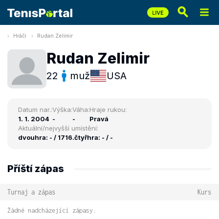
Hráči
Rudan Zelimir
Rudan Zelimir
22
muž
USA
Datum nar.:
Výška:
Váha:
Hraje rukou:
1. 1. 2004
-
-
Pravá
Aktuální/nejvyšší umístění:
dvouhra: - / 1716.
čtyřhra: - / -
Příští zápas
Turnaj a zápas
Kurs
Žádné nadcházející zápasy.