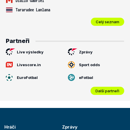
Diallo Gabriel
Tararudee Lanlana
Celý seznam
Partneři
Live výsledky
Zprávy
Livescore.in
Sport odds
EuroFotbal
eFotbal
Další partneři
Hráči
Zprávy