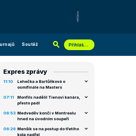
urnajů
Soutěž
Přihlášení
Expres zprávy
11:10
Lehečka a Bartůňková o
osmifinále na Masters
07:11
Monfils nadělil Tienovi kanára,
přesto padl
06:53
Medveděv končí v Montrealu
hned na úvodním soupeři
06:26
Menšík se na postup do třetího
kola nadřel