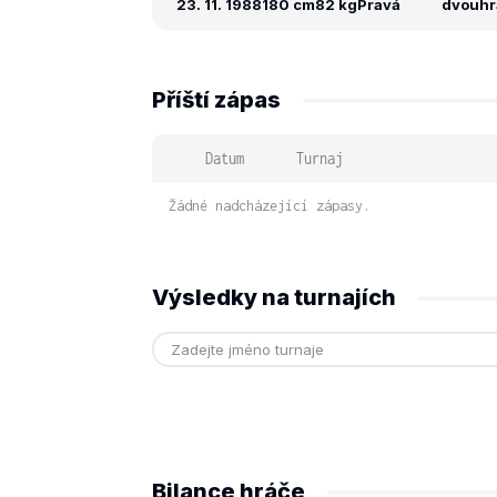
23. 11. 1988
180 cm
82 kg
Pravá
dvouhra
Příští zápas
Datum
Turnaj
Žádné nadcházející zápasy.
Výsledky na turnajích
Bilance hráče