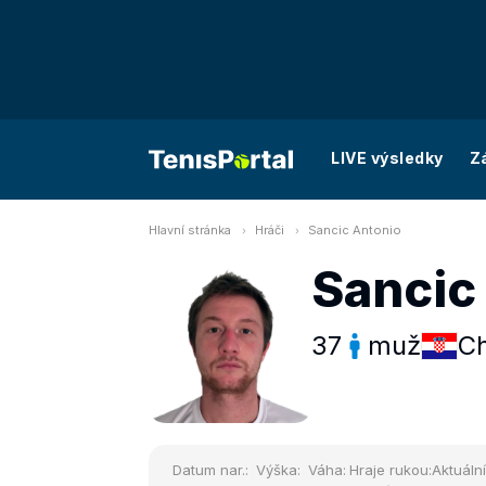
LIVE výsledky
Z
Hlavní stránka
Hráči
Sancic Antonio
Sancic
37
muž
Ch
Datum nar.:
Výška:
Váha:
Hraje rukou:
Aktuální