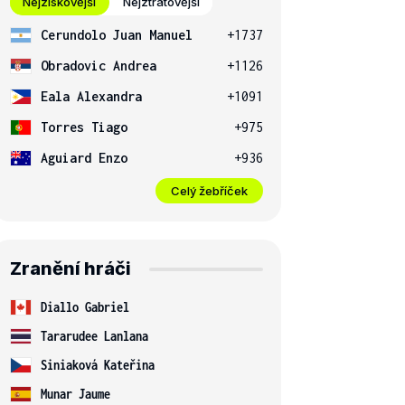
Nejziskovější
Nejztrátovější
Cerundolo Juan Manuel
+1737
Obradovic Andrea
+1126
Eala Alexandra
+1091
Torres Tiago
+975
Aguiard Enzo
+936
Celý žebříček
Zranění hráči
Diallo Gabriel
Tararudee Lanlana
Siniaková Kateřina
Munar Jaume