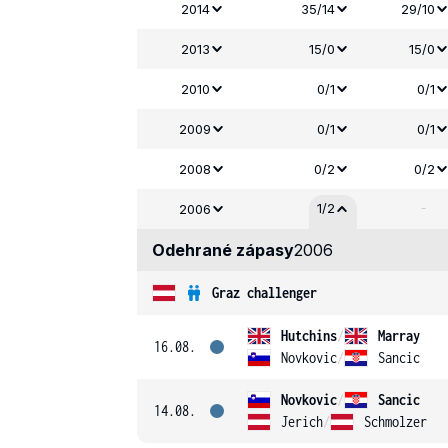
2014
35/14
29/10
2013
15/0
15/0
2010
0/1
0/1
2009
0/1
0/1
2008
0/2
0/2
-
1/2
2006
Odehrané zápasy
2006
Graz challenger
Hutchins
/
Marray
16.08.
Novkovic
/
Sancic
Novkovic
/
Sancic
14.08.
Jerich
/
Schmolzer