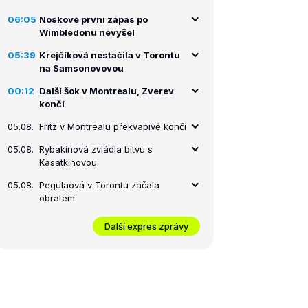
06:05
Noskové první zápas po
Wimbledonu nevyšel
05:39
Krejčíková nestačila v Torontu
na Samsonovovou
00:12
Další šok v Montrealu, Zverev
končí
05.08.
Fritz v Montrealu překvapivě končí
05.08.
Rybakinová zvládla bitvu s
Kasatkinovou
05.08.
Pegulaová v Torontu začala
obratem
Další expres zprávy