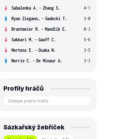
Sabalenka A.
-
Zhang S.
4-1
Ryan Ziegann S.
-
Gadecki T.
3-0
Brantmeier R.
-
Mandlik E.
0-3
Sakkari M.
-
Gauff C.
5-6
Mertens E.
-
Osaka N.
3-5
Norrie C.
-
De Minaur A.
3-3
Profily hráčů
Sázkařský žebříček