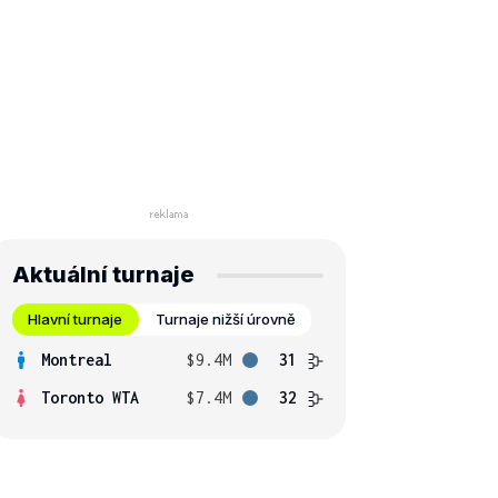
Aktuální turnaje
Hlavní turnaje
Turnaje nižší úrovně
Montreal
$9.4M
31
Toronto WTA
$7.4M
32