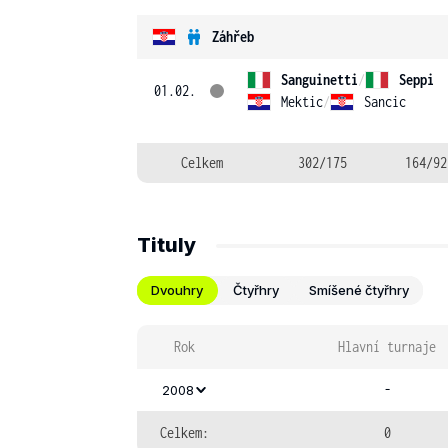
Záhřeb
Sanguinetti
/
Seppi
01.02.
Mektic
/
Sancic
Celkem
302/175
164/92
Tituly
Dvouhry
Čtyřhry
Smíšené čtyřhry
Rok
Hlavní turnaje
-
2008
Celkem:
0