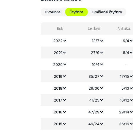
Dvouhra
Čtyřhra
Smíšené čtyřhry
Rok
Celkem
Antuka
2022
13/7
9/4
2021
27/9
8/4
-
2020
10/4
2019
35/27
17/15
2018
29/30
5/13
2017
41/25
16/12
2016
47/29
29/14
2015
49/24
36/16