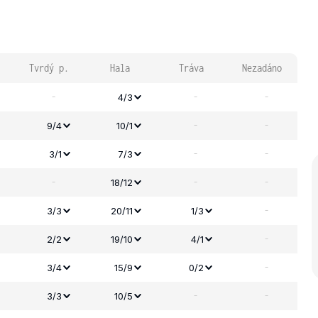
Tvrdý p.
Hala
Tráva
Nezadáno
-
-
-
4/3
-
-
9/4
10/1
-
-
3/1
7/3
-
-
-
18/12
-
3/3
20/11
1/3
-
2/2
19/10
4/1
-
3/4
15/9
0/2
-
-
3/3
10/5