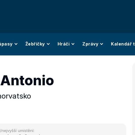
ápasy
Žebříčky
Hráči
Zprávy
Kalendář t
 Antonio
orvatsko
/nejvyšší umístění: