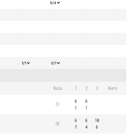
-
-
-
6/4
-
-
-
-
-
-
-
-
-
-
-
-
-
-
-
-
-
-
1/1
0/1
Kolo
1
2
3
Kurs
6
6
ČF
1
1
6
6
10
OF
7
4
6