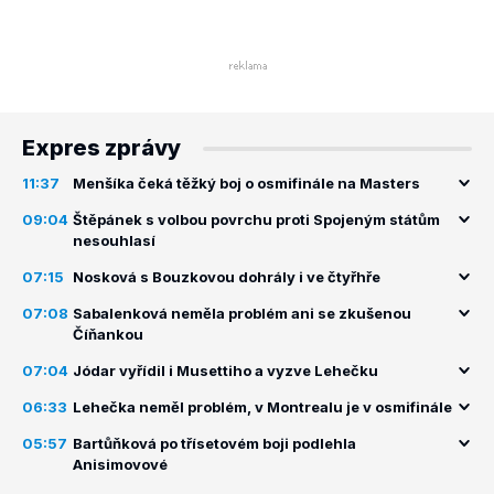
Expres zprávy
11:37
Menšíka čeká těžký boj o osmifinále na Masters
09:04
Štěpánek s volbou povrchu proti Spojeným státům
nesouhlasí
07:15
Nosková s Bouzkovou dohrály i ve čtyřhře
07:08
Sabalenková neměla problém ani se zkušenou
Číňankou
07:04
Jódar vyřídil i Musettiho a vyzve Lehečku
06:33
Lehečka neměl problém, v Montrealu je v osmifinále
05:57
Bartůňková po třísetovém boji podlehla
Anisimovové