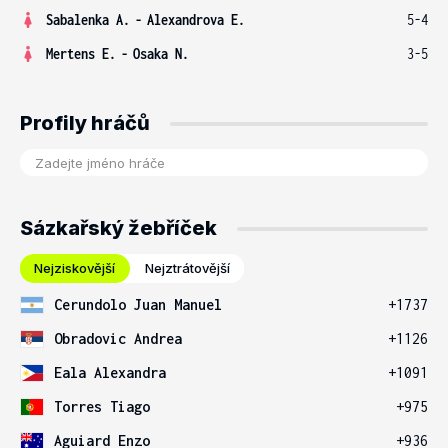
Sabalenka A.
-
Alexandrova E.
5-4
Mertens E.
-
Osaka N.
3-5
Profily hráčů
Sázkařský žebříček
Nejziskovější
Nejztrátovější
Cerundolo Juan Manuel
+1737
Obradovic Andrea
+1126
Eala Alexandra
+1091
Torres Tiago
+975
Aguiard Enzo
+936