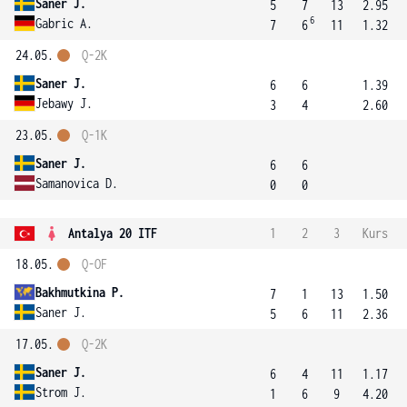
Saner J.
5
7
13
2.95
6
Gabric A.
7
6
11
1.32
24.05.
Q-2K
Saner J.
6
6
1.39
Jebawy J.
3
4
2.60
23.05.
Q-1K
Saner J.
6
6
Samanovica D.
0
0
Antalya 20 ITF
1
2
3
Kurs
18.05.
Q-OF
Bakhmutkina P.
7
1
13
1.50
Saner J.
5
6
11
2.36
17.05.
Q-2K
Saner J.
6
4
11
1.17
Strom J.
1
6
9
4.20