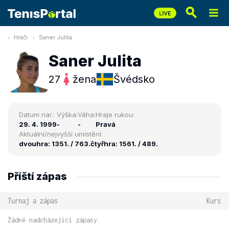
Hráči
Saner Julita
Saner Julita
27
žena
Švédsko
Datum nar.:
Výška:
Váha:
Hraje rukou:
29. 4. 1999
-
-
Pravá
Aktuální/nejvyšší umístění:
dvouhra: 1351. / 763.
čtyřhra: 1561. / 489.
Příští zápas
Turnaj a zápas
Kurs
Žádné nadcházející zápasy.