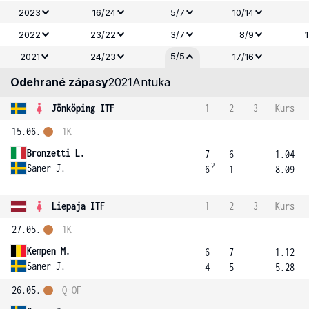
2023
16/24
5/7
10/14
2022
23/22
3/7
8/9
5/5
2021
24/23
17/16
Odehrané zápasy
2021
Antuka
Jönköping ITF
1
2
3
Kurs
15.06.
1K
Bronzetti L.
7
6
1.04
2
Saner J.
6
1
8.09
Liepaja ITF
1
2
3
Kurs
27.05.
1K
Kempen M.
6
7
1.12
Saner J.
4
5
5.28
26.05.
Q-OF