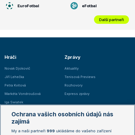
EuroFotbal
eFotbal
Další partneři
Hráči
Zprávy
Novak Djokovič
Aktuality
Jiří Lehečka
Tenisová Previews
Petra Kvitová
Rozhovory
Markéta Vondroušová
Express zprávy
Iga Swiatek
Marie Bouzková
Ochrana vašich osobních údajů nás
Žebříčky
Kalendář turnajů
zajímá
My a naši partneři
999
ukládáme do vašeho zařízení
Žebříček ATP (muži)
Australian Open