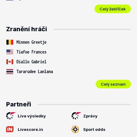
Celý žebříček
Zranění hráči
Minnen Greetje
Tiafoe Frances
Diallo Gabriel
Tararudee Lanlana
Celý seznam
Partneři
Live výsledky
Zprávy
Livescore.in
Sport odds