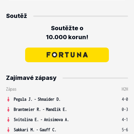
Soutěž
Soutěžte o
10.000 korun!
Zajímavé zápasy
Zápas
H2H
Pegula J.
-
Shnaider D.
4-0
Brantmeier R.
-
Mandlik E.
0-3
Svitolina E.
-
Anisimova A.
4-1
Sakkari M.
-
Gauff C.
5-6