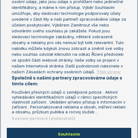
osobní údaje, jako jsou údaje o prohlížení nebo jedinečné
Žebříček WTA (ženy)
French Open
identifikátory, a máme k nim přístup. Výběr Souhlasím
umožňuje, aby sledovací technologie podporovaly účely
Sázkařský žebříček
Wimbledon
uvedené v části My a naši partneři zpracováváme údaje za
US Open
účelem poskytování. Výběrem Zamítnout vše nebo
odvoláním svého souhlasu je zakážete. Pokud jsou
Turnaj mistrů
sledovací technologie zakázány, některé zobrazené
Turnaj mistryň
obsahy a reklamy pro vás nemusí být tolik relevantní. Tuto
Aktualní trendy
nabídku můžete kdykoli znovu zobrazit a změnit své volby
nebo souhlas odvolat kliknutím na odkaz Řízení předvoleb
ve spodní části webové stránky. Vaše volby se projeví v
Fotbalové přestupy
našem Internetová stránka. Další podrobnosti naleznete v
Livesport Daily
našich Zásadách ochrany osobních údajů.
Třetí strany
Společně s našimi partnery zpracováváme údaje s
LS Prague Open
tímto cílem:
Používání přesných údajů o zeměpisné poloze . Aktivní
vyhledávání identifikačních údajů v rámci specifických
vlastností zařízení . Ukládání a/nebo přístup k informacím v
Podmínky užití
Nastavení soukromí
zařízení . Personalizovaná reklama a obsah, měření reklam
GDPR a žurnalistika
Reklama
a obsahu, průzkum publika a rozvoj služeb .
Informace o zpracování osobních
Kontakt
Seznam partnerů (dodavatelů)
údajů
Tiráž
Souhlasím