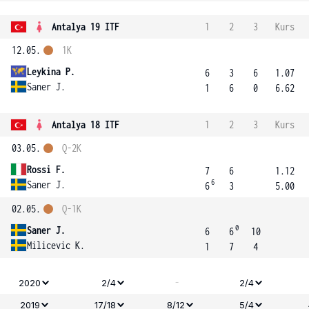
Antalya 19 ITF
1
2
3
Kurs
12.05.
1K
Leykina P.
6
3
6
1.07
Saner J.
1
6
0
6.62
Antalya 18 ITF
1
2
3
Kurs
03.05.
Q-2K
Rossi F.
7
6
1.12
6
Saner J.
6
3
5.00
02.05.
Q-1K
0
Saner J.
6
6
10
Milicevic K.
1
7
4
-
2020
2/4
2/4
2019
17/18
8/12
5/4