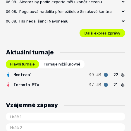
06.08.
Alcaraz by podle experta měl ukončit sezonu
06.08.
Pegulaová nadělila přemožitelce Siniakové kanára
06.08.
Fils nedal šanci Navonemu
Další expres zprávy
Aktuální turnaje
Hlavní turnaje
Turnaje nižší úrovně
Montreal
$9.4M
22
Toronto WTA
$7.4M
21
Vzájemné zápasy