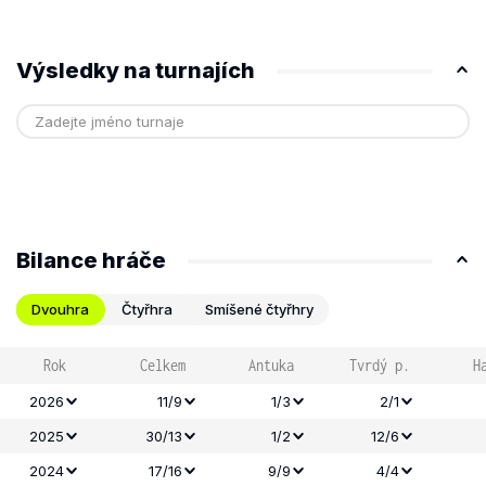
Výsledky na turnajích
Bilance hráče
Dvouhra
Čtyřhra
Smíšené čtyřhry
Rok
Celkem
Antuka
Tvrdý p.
H
2026
11/9
1/3
2/1
2025
30/13
1/2
12/6
2024
17/16
9/9
4/4