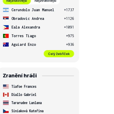
Nejziskovější
Nejztrátovější
Cerundolo Juan Manuel
+1737
Obradovic Andrea
+1126
Eala Alexandra
+1091
Torres Tiago
+975
Aguiard Enzo
+936
Celý žebříček
Zranění hráči
Tiafoe Frances
Diallo Gabriel
Tararudee Lanlana
Siniaková Kateřina