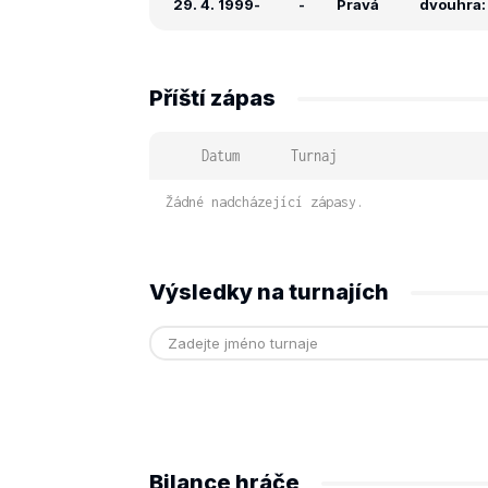
29. 4. 1999
-
-
Pravá
dvouhra: 
Příští zápas
Datum
Turnaj
Žádné nadcházející zápasy.
Výsledky na turnajích
Bilance hráče