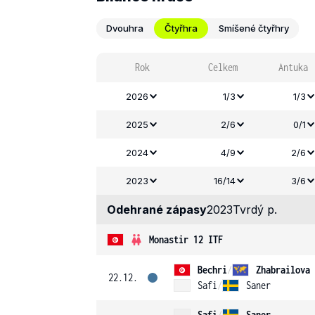
Dvouhra
Čtyřhra
Smíšené čtyřhry
Rok
Celkem
Antuka
2026
1/3
1/3
2025
2/6
0/1
2024
4/9
2/6
2023
16/14
3/6
Odehrané zápasy
2023
Tvrdý p.
Monastir 12 ITF
Bechri
/
Zhabrailova
22.12.
Safi
/
Saner
Safi
/
Saner