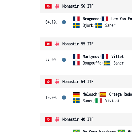
Monastir 56 ITF
Brugnone
/
Lew Yan Fo
04.10.
Bjork
/
Saner
Monastir 55 ITF
Martynov
/
Villet
27.09.
Bougouffa
/
Saner
Monastir 54 ITF
Melosch
/
Ortega Redo
19.09.
Saner
/
Viviani
Monastir 40 ITF
Da Cruz Mendonca
/
Vi