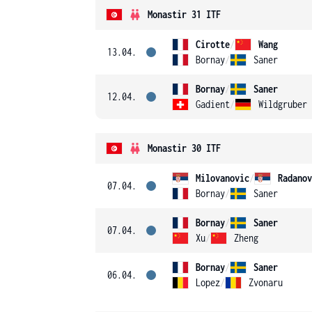
Monastir 31 ITF
Cirotte
/
Wang
13.04.
Bornay
/
Saner
Bornay
/
Saner
12.04.
Gadient
/
Wildgruber
Monastir 30 ITF
Milovanovic
/
Radanov
07.04.
Bornay
/
Saner
Bornay
/
Saner
07.04.
Xu
/
Zheng
Bornay
/
Saner
06.04.
Lopez
/
Zvonaru