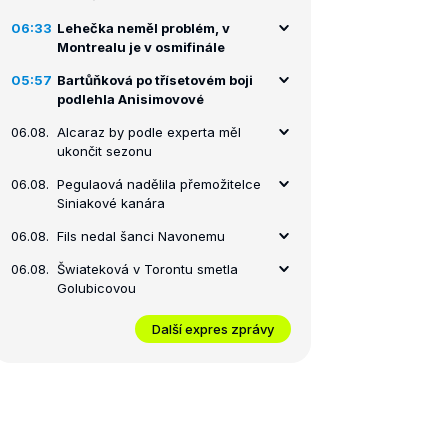
06:33
Lehečka neměl problém, v
Montrealu je v osmifinále
05:57
Bartůňková po třísetovém boji
podlehla Anisimovové
06.08.
Alcaraz by podle experta měl
ukončit sezonu
06.08.
Pegulaová nadělila přemožitelce
Siniakové kanára
06.08.
Fils nedal šanci Navonemu
06.08.
Šwiateková v Torontu smetla
Golubicovou
Další expres zprávy