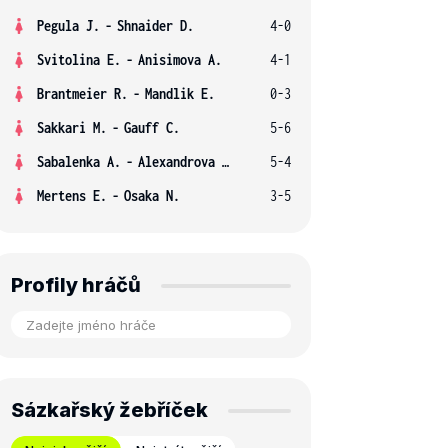
Pegula J.
-
Shnaider D.
4-0
Svitolina E.
-
Anisimova A.
4-1
Brantmeier R.
-
Mandlik E.
0-3
Sakkari M.
-
Gauff C.
5-6
Sabalenka A.
-
Alexandrova E.
5-4
Mertens E.
-
Osaka N.
3-5
Profily hráčů
Sázkařský žebříček