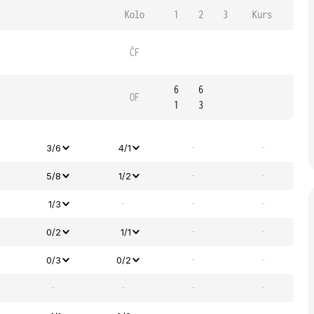
Kolo
1
2
3
Kurs
ČF
6
6
OF
1
3
-
-
3/6
4/1
-
-
5/8
1/2
-
-
-
1/3
-
-
0/2
1/1
-
-
0/3
0/2
-
-
-
-