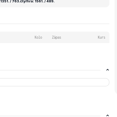
1351. / 763.
čtyřhra: 1561. / 489.
Kolo
Zápas
Kurs