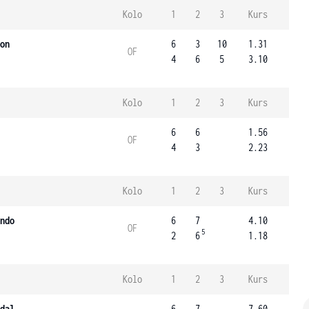
Kolo
1
2
3
Kurs
on
6
3
10
1.31
OF
4
6
5
3.10
Kolo
1
2
3
Kurs
6
6
1.56
OF
4
3
2.23
Kolo
1
2
3
Kurs
ndo
6
7
4.10
OF
5
2
6
1.18
Kolo
1
2
3
Kurs
dal
6
7
7.60