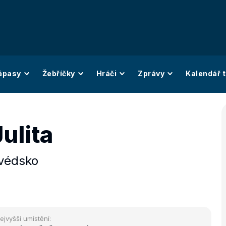
ápasy
Žebříčky
Hráči
Zprávy
Kalendář t
ulita
védsko
ejvyšší umístění: