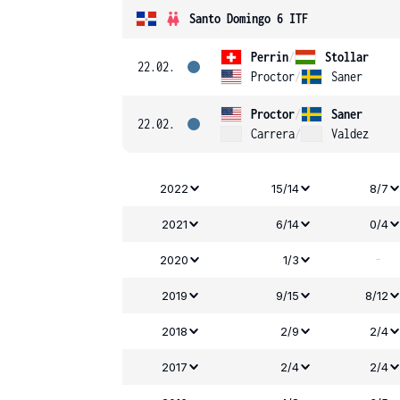
Santo Domingo 6 ITF
Perrin
/
Stollar
22.02.
Proctor
/
Saner
Proctor
/
Saner
22.02.
Carrera
/
Valdez
2022
15/14
8/7
2021
6/14
0/4
-
2020
1/3
2019
9/15
8/12
2018
2/9
2/4
2017
2/4
2/4