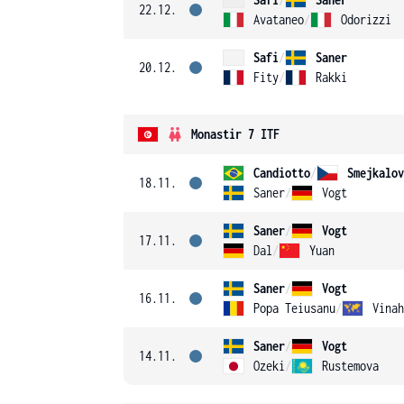
22.12.
Avataneo
/
Odorizzi
Safi
/
Saner
20.12.
Fity
/
Rakki
Monastir 7 ITF
Candiotto
/
Smejkalov
18.11.
Saner
/
Vogt
Saner
/
Vogt
17.11.
Dal
/
Yuan
Saner
/
Vogt
16.11.
Popa Teiusanu
/
Vinah
Saner
/
Vogt
14.11.
Ozeki
/
Rustemova