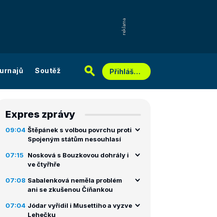
urnajů
Soutěž
Přihlášení
Expres zprávy
09:04
Štěpánek s volbou povrchu proti
Spojeným státům nesouhlasí
07:15
Nosková s Bouzkovou dohrály i
ve čtyřhře
07:08
Sabalenková neměla problém
ani se zkušenou Číňankou
07:04
Jódar vyřídil i Musettiho a vyzve
Lehečku