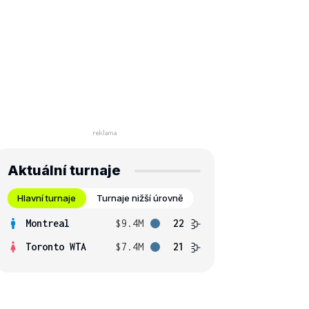
Aktuální turnaje
Hlavní turnaje
Turnaje nižší úrovně
Montreal
$9.4M
22
Toronto WTA
$7.4M
21