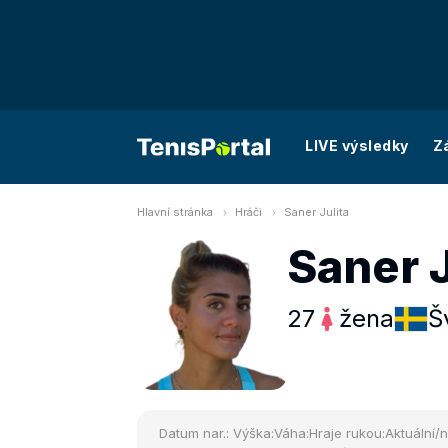
LIVE výsledky
Z
Hlavní stránka
Hráči
Saner Julita
Saner J
27
žena
Š
Datum nar.:
Výška:
Váha:
Hraje rukou:
Aktuální/n