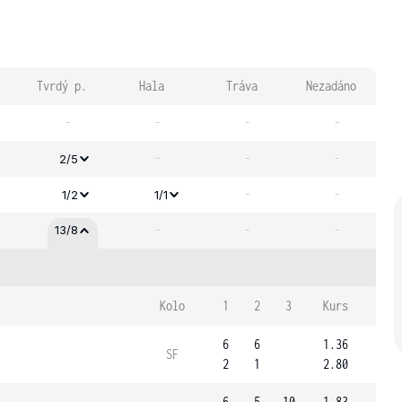
Tvrdý p.
Hala
Tráva
Nezadáno
-
-
-
-
-
-
-
2/5
-
-
1/2
1/1
-
-
-
13/8
Kolo
1
2
3
Kurs
6
6
1.36
SF
2
1
2.80
6
5
10
1.83