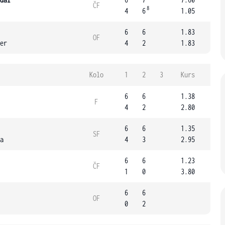
ČF
8
4
6
1.05
6
6
1.83
OF
er
4
2
1.83
Kolo
1
2
3
Kurs
6
6
1.38
F
4
2
2.80
6
6
1.35
SF
a
4
3
2.95
6
6
1.23
ČF
1
0
3.80
6
6
OF
0
2