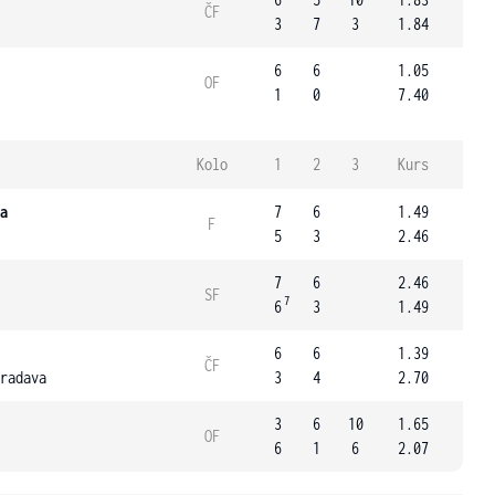
ČF
3
7
3
1.84
6
6
1.05
OF
1
0
7.40
Kolo
1
2
3
Kurs
a
7
6
1.49
F
5
3
2.46
7
6
2.46
SF
7
6
3
1.49
6
6
1.39
ČF
radava
3
4
2.70
3
6
10
1.65
OF
6
1
6
2.07