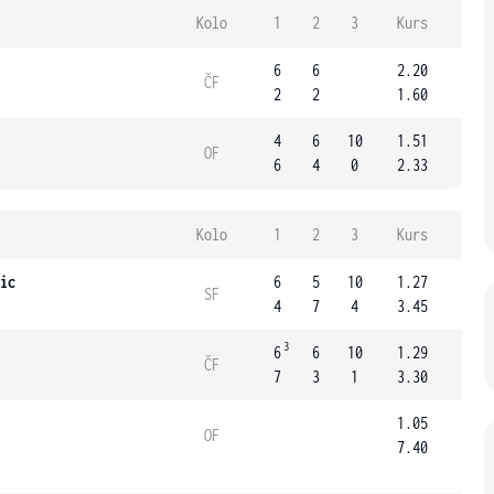
Kolo
1
2
3
Kurs
6
6
2.20
ČF
2
2
1.60
4
6
10
1.51
OF
6
4
0
2.33
Kolo
1
2
3
Kurs
ic
6
5
10
1.27
SF
4
7
4
3.45
3
6
6
10
1.29
ČF
7
3
1
3.30
1.05
OF
7.40