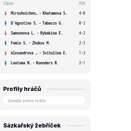
Zápas
H2H
Miroshnichenko V.
-
Khatamova S.
4-0
D'Agostino S.
-
Tabacco G.
0-3
Samsonova L.
-
Rybakina E.
4-2
Fomin S.
-
Zhukov M.
2-3
Alexandrova E.
-
Svitolina E.
1-3
Lootsma N.
-
Koenders R.
2-1
Profily hráčů
Sázkařský žebříček