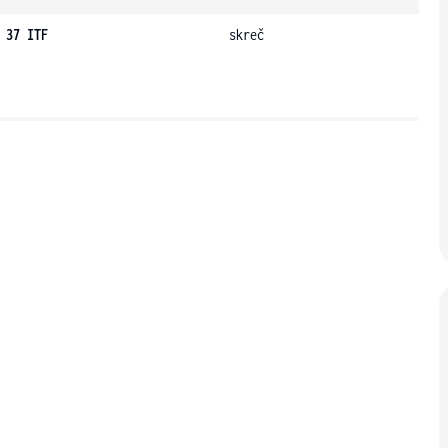
 37 ITF
skreč