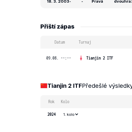
18. 3. 2003
-
-
Pravá
dvouhra: 
Příští zápas
Datum
Turnaj
09.08. --:--
Tianjin 2 ITF
Tianjin 2 ITF
Předešlé výsledk
Rok
Kolo
2024
1. kolo