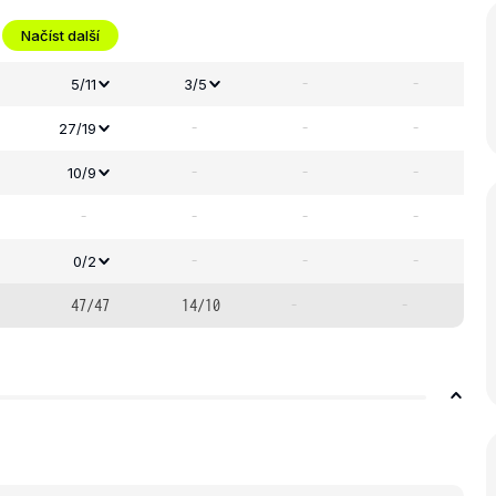
Načíst další
-
-
5/11
3/5
-
-
-
27/19
-
-
-
10/9
-
-
-
-
-
-
-
0/2
47/47
14/10
-
-