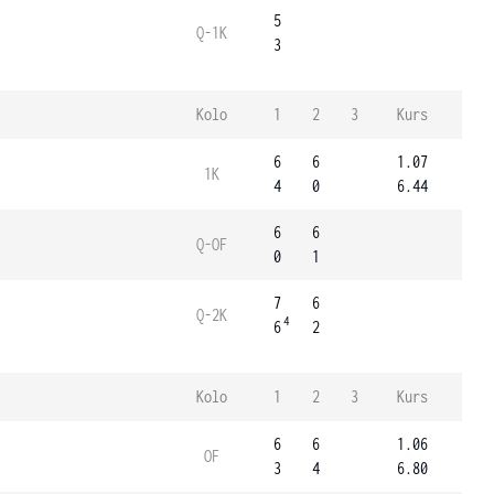
5
Q-1K
3
Kolo
1
2
3
Kurs
6
6
1.07
1K
4
0
6.44
6
6
Q-OF
0
1
7
6
Q-2K
4
6
2
Kolo
1
2
3
Kurs
6
6
1.06
OF
3
4
6.80