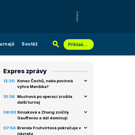
urnajů
Soutěž
Přihlášení
Expres zprávy
12:20
Konec Čechů, nebo povinná
výhra Menšíka?
10:36
Muchová po operaci zrušila
další turnaj
08:00
Siniaková a Zhang zničily
Gauffovou a dál dominují
07:54
Brenda Fruhvirtová pokračuje v
návratu