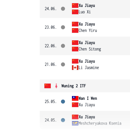
Xu Jiayu
24.06.
Luo Xi
Xu Jiayu
23.06.
Chen Yiru
Xu Jiayu
22.06.
Chen Sitong
Xu Jiayu
21.06.
Li Jasmine
Wuning 2 ITF
Wan I Wen
25.05.
Xu Jiayu
Xu Jiayu
24.05.
Meshcheryakova Ksenia