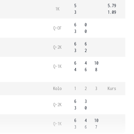
5
5.79
1K
3
1.09
6
0
Q-OF
3
0
6
6
Q-2K
3
2
6
4
10
Q-1K
4
6
8
Kolo
1
2
3
Kurs
6
3
Q-2K
3
0
6
4
10
Q-1K
3
6
7