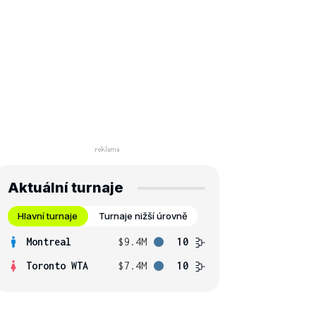
Aktuální turnaje
Hlavní turnaje
Turnaje nižší úrovně
Montreal
$9.4M
10
Toronto WTA
$7.4M
10