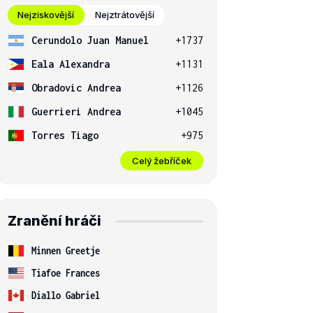
Nejziskovější
Nejztrátovější
Cerundolo Juan Manuel
+1737
Eala Alexandra
+1131
Obradovic Andrea
+1126
Guerrieri Andrea
+1045
Torres Tiago
+975
Celý žebříček
Zranění hráči
Minnen Greetje
Tiafoe Frances
Diallo Gabriel