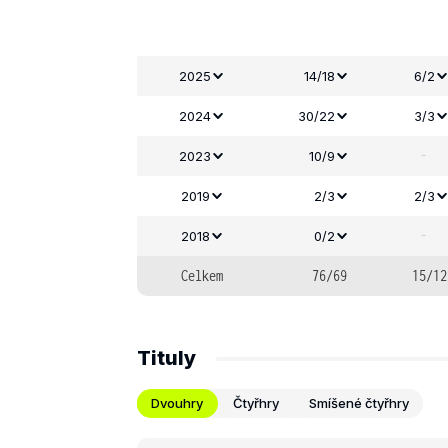
2025
14/18
6/2
2024
30/22
3/3
-
2023
10/9
2019
2/3
2/3
-
2018
0/2
Celkem
76/69
15/12
Tituly
Dvouhry
Čtyřhry
Smíšené čtyřhry