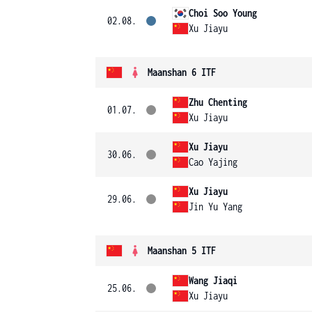
Choi Soo Young
02.08.
Xu Jiayu
Maanshan 6 ITF
Zhu Chenting
01.07.
Xu Jiayu
Xu Jiayu
30.06.
Cao Yajing
Xu Jiayu
29.06.
Jin Yu Yang
Maanshan 5 ITF
Wang Jiaqi
25.06.
Xu Jiayu