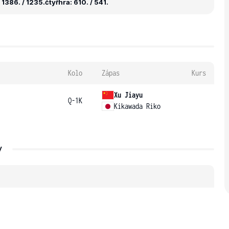
1386. / 1235.
čtyřhra: 610. / 541.
Kolo
Zápas
Kurs
Xu Jiayu
Q-1K
Kikawada Riko
y