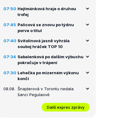
07:50
Hejtmánková hraje o druhou
trofej
07:45
Palicová se znovu po týdnu
porve o titul
07:40
Svitolinová jasně vyhrála
souboj hráček TOP 10
07:34
Sabalenková po dalším výbuchu
pokračuje v trápení
07:30
Lehečka po mizerném výkonu
končí
08.08.
Šnajderová v Torontu nedala
šanci Pegulaové
Další expres zprávy