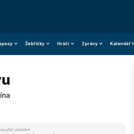
ápasy
Žebříčky
Hráči
Zprávy
Kalendář t
yu
ína
ejvyšší umístění: