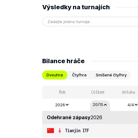
Výsledky na turnajích
Bilance hráče
Dvouhra
Čtyřhra
Smíšené čtyřhry
Rok
Celkem
Antuka
20/15
2026
4/4
Odehrané zápasy
2026
Tianjin ITF