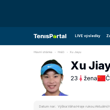
LIVE výsledky
Z
Hlavní stránka
Hráči
Xu Jiayu
Xu Jia
23
žena
Č
Datum nar.:
Výška:
Váha:
Hraje rukou:
Aktuální/n