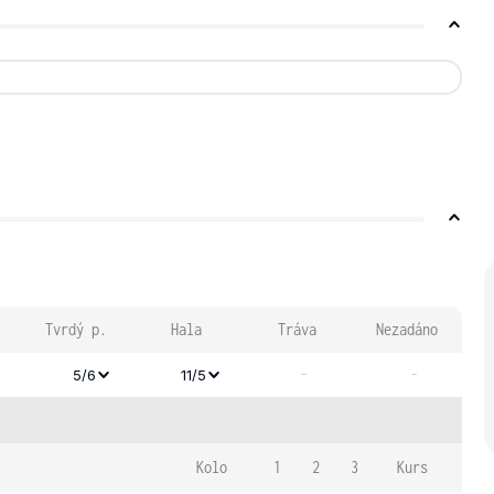
Tvrdý p.
Hala
Tráva
Nezadáno
-
-
5/6
11/5
Kolo
1
2
3
Kurs