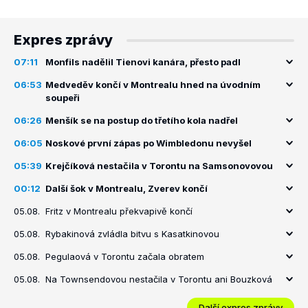
Expres zprávy
07:11
Monfils nadělil Tienovi kanára, přesto padl
06:53
Medveděv končí v Montrealu hned na úvodním
soupeři
06:26
Menšík se na postup do třetího kola nadřel
06:05
Noskové první zápas po Wimbledonu nevyšel
05:39
Krejčíková nestačila v Torontu na Samsonovovou
00:12
Další šok v Montrealu, Zverev končí
05.08.
Fritz v Montrealu překvapivě končí
05.08.
Rybakinová zvládla bitvu s Kasatkinovou
05.08.
Pegulaová v Torontu začala obratem
05.08.
Na Townsendovou nestačila v Torontu ani Bouzková
Další expres zprávy