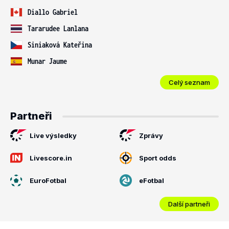
Diallo Gabriel
Tararudee Lanlana
Siniaková Kateřina
Munar Jaume
Celý seznam
Partneři
Live výsledky
Zprávy
Livescore.in
Sport odds
EuroFotbal
eFotbal
Další partneři