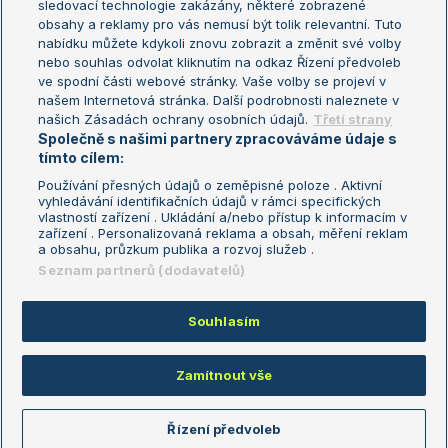
sledovací technologie zakázány, některé zobrazené
Turnaj mistryň
obsahy a reklamy pro vás nemusí být tolik relevantní. Tuto
Aktualní trendy
nabídku můžete kdykoli znovu zobrazit a změnit své volby
nebo souhlas odvolat kliknutím na odkaz Řízení předvoleb
ve spodní části webové stránky. Vaše volby se projeví v
Fotbalové přestupy
našem Internetová stránka. Další podrobnosti naleznete v
Livesport Daily
našich Zásadách ochrany osobních údajů.
Třetí strany
Společně s našimi partnery zpracováváme údaje s
LS Prague Open
tímto cílem:
Používání přesných údajů o zeměpisné poloze . Aktivní
vyhledávání identifikačních údajů v rámci specifických
vlastností zařízení . Ukládání a/nebo přístup k informacím v
Podmínky užití
Nastavení soukromí
zařízení . Personalizovaná reklama a obsah, měření reklam
GDPR a žurnalistika
Reklama
a obsahu, průzkum publika a rozvoj služeb .
Informace o zpracování osobních
Kontakt
Seznam partnerů (dodavatelů)
údajů
Tiráž
Souhlasím
Copyright © 2008-2026 TenisPortal.cz. Využíváme zpravodajství ČTK.
Zamítnout vše
Řízení předvoleb