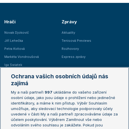
Hráči
Zprávy
Novak Djokovič
Aktuality
Jiří Lehečka
Tenisová Previews
Petra Kvitová
Rozhovory
Markéta Vondroušová
Express zprávy
Iga Swiatek
Marie Bouzková
Ochrana vašich osobních údajů nás
Žebříčky
Kalendář turnajů
zajímá
My a naši partneři
997
ukládáme do vašeho zařízení
Žebříček ATP (muži)
Australian Open
osobní údaje, jako jsou údaje o prohlížení nebo jedinečné
Žebříček WTA (ženy)
French Open
identifikátory, a máme k nim přístup. Výběr Souhlasím
umožňuje, aby sledovací technologie podporovaly účely
Sázkařský žebříček
Wimbledon
uvedené v části My a naši partneři zpracováváme údaje za
US Open
účelem poskytování. Výběrem Zamítnout vše nebo
odvoláním svého souhlasu je zakážete. Pokud jsou
Turnaj mistrů