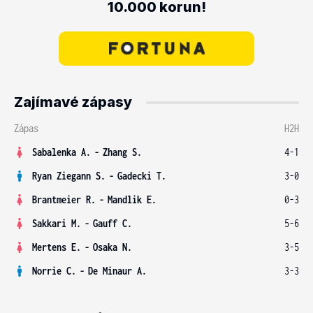
10.000 korun!
Zajímavé zápasy
Zápas
H2H
Sabalenka A.
-
Zhang S.
4-1
Ryan Ziegann S.
-
Gadecki T.
3-0
Brantmeier R.
-
Mandlik E.
0-3
Sakkari M.
-
Gauff C.
5-6
Mertens E.
-
Osaka N.
3-5
Norrie C.
-
De Minaur A.
3-3