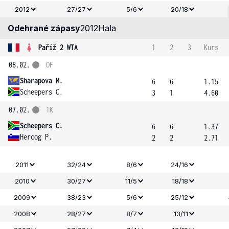
2012
27/27
5/6
20/18
Odehrané zápasy
2012
Hala
Paříž 2 WTA
1
2
3
Kurs
08.02.
OF
Sharapova M.
6
6
1.15
Scheepers C.
3
1
4.60
07.02.
1K
Scheepers C.
6
6
1.37
Hercog P.
2
2
2.71
2011
32/24
8/6
24/16
2010
30/27
11/5
18/18
2009
38/23
5/6
25/12
2008
28/27
8/7
13/11