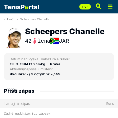
Hráči
Scheepers Chanelle
Scheepers Chanelle
42
žena
JAR
Datum nar.:
Výška:
Váha:
Hraje rukou:
13. 3. 1984
176 cm
kg
Pravá
Aktuální/nejvyšší umístění:
dvouhra: - / 37.
čtyřhra: - / 45.
Příští zápas
Turnaj a zápas
Kurs
Žádné nadcházející zápasy.