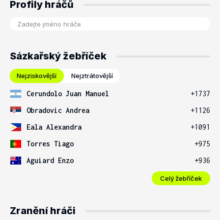
Profily hráčů
Sázkařský žebříček
Nejziskovější
Nejztrátovější
Cerundolo Juan Manuel
+1737
Obradovic Andrea
+1126
Eala Alexandra
+1091
Torres Tiago
+975
Aguiard Enzo
+936
Celý žebříček
Zranění hráči