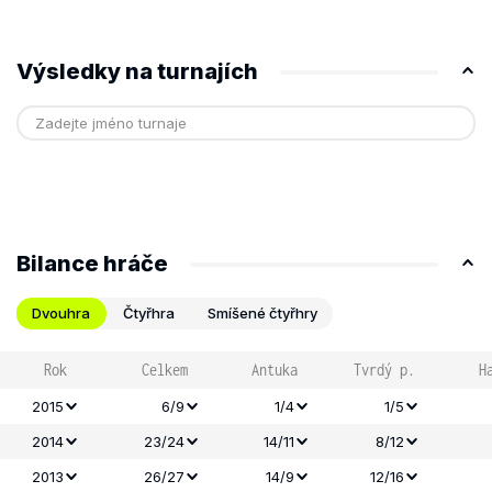
Výsledky na turnajích
Bilance hráče
Dvouhra
Čtyřhra
Smíšené čtyřhry
Rok
Celkem
Antuka
Tvrdý p.
H
2015
6/9
1/4
1/5
2014
23/24
14/11
8/12
2013
26/27
14/9
12/16