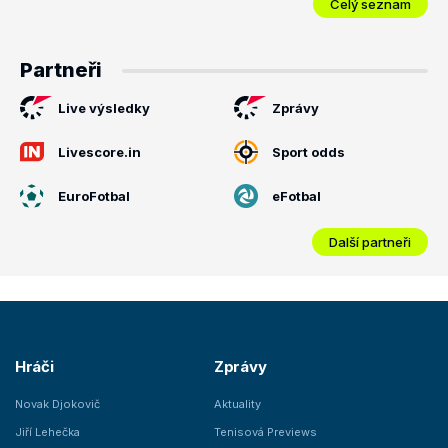
Celý seznam
Partneři
Live výsledky
Zprávy
Livescore.in
Sport odds
EuroFotbal
eFotbal
Další partneři
Hráči
Zprávy
Novak Djokovič
Aktuality
Jiří Lehečka
Tenisová Previews