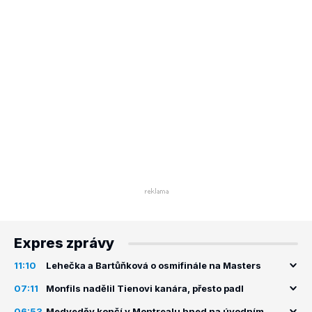
Expres zprávy
11:10
Lehečka a Bartůňková o osmifinále na Masters
07:11
Monfils nadělil Tienovi kanára, přesto padl
06:53
Medveděv končí v Montrealu hned na úvodním