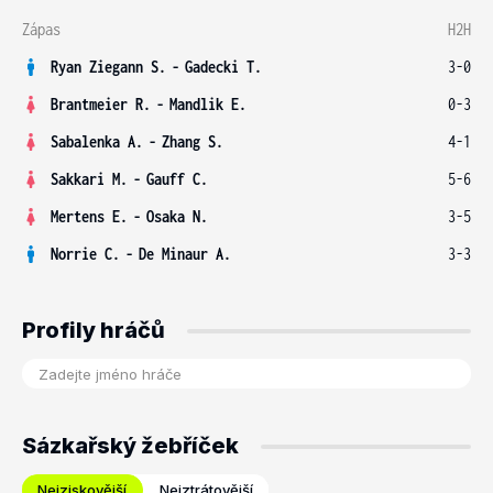
Zápas
H2H
Ryan Ziegann S.
-
Gadecki T.
3-0
Brantmeier R.
-
Mandlik E.
0-3
Sabalenka A.
-
Zhang S.
4-1
Sakkari M.
-
Gauff C.
5-6
Mertens E.
-
Osaka N.
3-5
Norrie C.
-
De Minaur A.
3-3
Profily hráčů
Sázkařský žebříček
Nejziskovější
Nejztrátovější