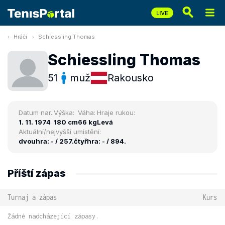
Hráči
Schiessling Thomas
Schiessling Thomas
51
muž
Rakousko
Datum nar.:
Výška:
Váha:
Hraje rukou:
1. 11. 1974
180 cm
66 kg
Levá
Aktuální/nejvyšší umístění:
dvouhra: - / 257.
čtyřhra: - / 894.
Příští zápas
Turnaj a zápas
Kurs
Žádné nadcházející zápasy.