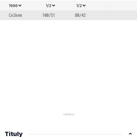
-
1996
1/2
1/2
Celkem
100/51
80/42
-
Tituly