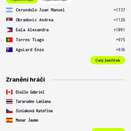
Cerundolo Juan Manuel
+1737
Obradovic Andrea
+1126
Eala Alexandra
+1091
Torres Tiago
+975
Aguiard Enzo
+936
Celý žebříček
Zranění hráči
Diallo Gabriel
Tararudee Lanlana
Siniaková Kateřina
Munar Jaume