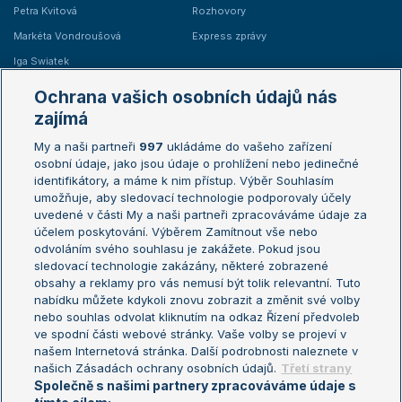
Petra Kvitová
Rozhovory
Markéta Vondroušová
Express zprávy
Iga Swiatek
Marie Bouzková
Ochrana vašich osobních údajů nás
Žebříčky
Kalendář turnajů
zajímá
My a naši partneři
997
ukládáme do vašeho zařízení
Žebříček ATP (muži)
Australian Open
osobní údaje, jako jsou údaje o prohlížení nebo jedinečné
Žebříček WTA (ženy)
French Open
identifikátory, a máme k nim přístup. Výběr Souhlasím
umožňuje, aby sledovací technologie podporovaly účely
Sázkařský žebříček
Wimbledon
uvedené v části My a naši partneři zpracováváme údaje za
US Open
účelem poskytování. Výběrem Zamítnout vše nebo
odvoláním svého souhlasu je zakážete. Pokud jsou
Turnaj mistrů
sledovací technologie zakázány, některé zobrazené
Turnaj mistryň
obsahy a reklamy pro vás nemusí být tolik relevantní. Tuto
Aktualní trendy
nabídku můžete kdykoli znovu zobrazit a změnit své volby
nebo souhlas odvolat kliknutím na odkaz Řízení předvoleb
ve spodní části webové stránky. Vaše volby se projeví v
Fotbalové přestupy
našem Internetová stránka. Další podrobnosti naleznete v
Livesport Daily
našich Zásadách ochrany osobních údajů.
Třetí strany
Společně s našimi partnery zpracováváme údaje s
LS Prague Open