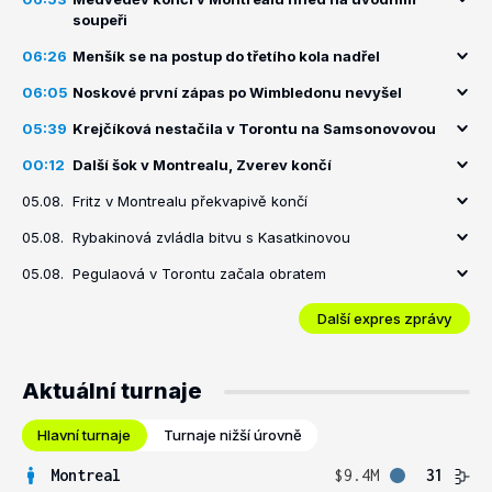
soupeři
06:26
Menšík se na postup do třetího kola nadřel
06:05
Noskové první zápas po Wimbledonu nevyšel
05:39
Krejčíková nestačila v Torontu na Samsonovovou
00:12
Další šok v Montrealu, Zverev končí
05.08.
Fritz v Montrealu překvapivě končí
05.08.
Rybakinová zvládla bitvu s Kasatkinovou
05.08.
Pegulaová v Torontu začala obratem
Další expres zprávy
Aktuální turnaje
Hlavní turnaje
Turnaje nižší úrovně
Montreal
$9.4M
31