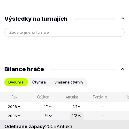
Výsledky na turnajích
Bilance hráče
Dvouhra
Čtyřhra
Smíšené čtyřhry
Rok
Celkem
Antuka
Tvrdý p.
H
-
2008
1/1
1/1
-
1/2
2006
1/2
Odehrané zápasy
2006
Antuka