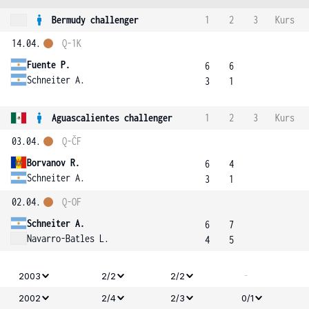
Bermudy challenger
1
2
3
Kurs
14.04.
Q-1K
Fuente P.
6
6
Schneiter A.
3
1
Aguascalientes challenger
1
2
3
Kurs
03.04.
Q-ČF
Borvanov R.
6
4
Schneiter A.
3
1
02.04.
Q-OF
Schneiter A.
6
7
Navarro-Batles L.
4
5
-
2003
2/2
2/2
2002
2/4
2/3
0/1