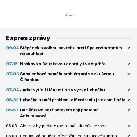
Expres zprávy
09:04
Štěpánek s volbou povrchu proti Spojeným státům
nesouhlasí
07:15
Nosková s Bouzkovou dohrály i ve čtyřhře
07:08
Sabalenková neměla problém ani se zkušenou
Číňankou
07:04
Jódar vyřídil i Musettiho a vyzve Lehečku
06:33
Lehečka neměl problém, v Montrealu je v osmifinále
05:57
Bartůňková po třísetovém boji podlehla
Anisimovové
06.08.
Alcaraz by podle experta měl ukončit sezonu
06.08.
Pegulaová nadělila přemožitelce Siniakové kanára