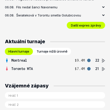
06.08.
Fils nedal šanci Navonemu
06.08.
Šwiateková v Torontu smetla Golubicovou
Další expres zprávy
Aktuální turnaje
Hlavní turnaje
Turnaje nižší úrovně
Montreal
$9.4M
22
Toronto WTA
$7.4M
21
Vzájemné zápasy