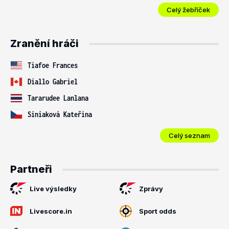
Celý žebříček
Zranění hráči
Tiafoe Frances
Diallo Gabriel
Tararudee Lanlana
Siniaková Kateřina
Celý seznam
Partneři
Live výsledky
Zprávy
Livescore.in
Sport odds