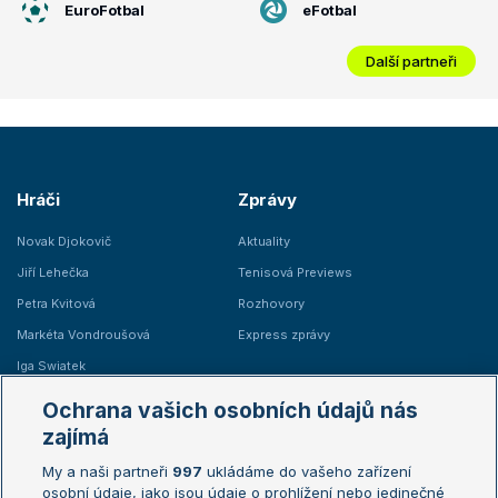
EuroFotbal
eFotbal
Další partneři
Hráči
Zprávy
Novak Djokovič
Aktuality
Jiří Lehečka
Tenisová Previews
Petra Kvitová
Rozhovory
Markéta Vondroušová
Express zprávy
Iga Swiatek
Marie Bouzková
Ochrana vašich osobních údajů nás
Žebříčky
Kalendář turnajů
zajímá
My a naši partneři
997
ukládáme do vašeho zařízení
Žebříček ATP (muži)
Australian Open
osobní údaje, jako jsou údaje o prohlížení nebo jedinečné