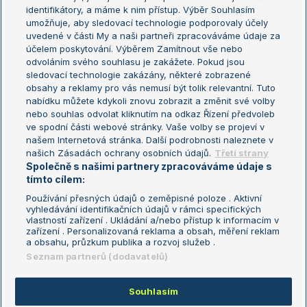
Žebříček WTA (ženy)
French Open
identifikátory, a máme k nim přístup. Výběr Souhlasím
umožňuje, aby sledovací technologie podporovaly účely
Sázkařský žebříček
Wimbledon
uvedené v části My a naši partneři zpracováváme údaje za
US Open
účelem poskytování. Výběrem Zamítnout vše nebo
odvoláním svého souhlasu je zakážete. Pokud jsou
Turnaj mistrů
sledovací technologie zakázány, některé zobrazené
Turnaj mistryň
obsahy a reklamy pro vás nemusí být tolik relevantní. Tuto
Aktualní trendy
nabídku můžete kdykoli znovu zobrazit a změnit své volby
nebo souhlas odvolat kliknutím na odkaz Řízení předvoleb
ve spodní části webové stránky. Vaše volby se projeví v
Fotbalové přestupy
našem Internetová stránka. Další podrobnosti naleznete v
Livesport Daily
našich Zásadách ochrany osobních údajů.
Třetí strany
Společně s našimi partnery zpracováváme údaje s
LS Prague Open
tímto cílem:
Používání přesných údajů o zeměpisné poloze . Aktivní
vyhledávání identifikačních údajů v rámci specifických
vlastností zařízení . Ukládání a/nebo přístup k informacím v
Podmínky užití
Nastavení soukromí
zařízení . Personalizovaná reklama a obsah, měření reklam
GDPR a žurnalistika
Reklama
a obsahu, průzkum publika a rozvoj služeb .
Informace o zpracování osobních
Kontakt
Seznam partnerů (dodavatelů)
údajů
Tiráž
Souhlasím