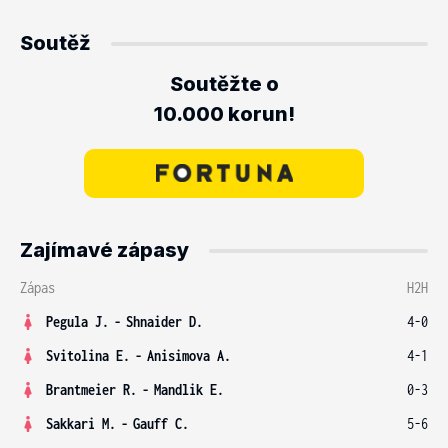
Soutěž
Soutěžte o
10.000 korun!
Zajímavé zápasy
Zápas
H2H
Pegula J.
-
Shnaider D.
4-0
Svitolina E.
-
Anisimova A.
4-1
Brantmeier R.
-
Mandlik E.
0-3
Sakkari M.
-
Gauff C.
5-6