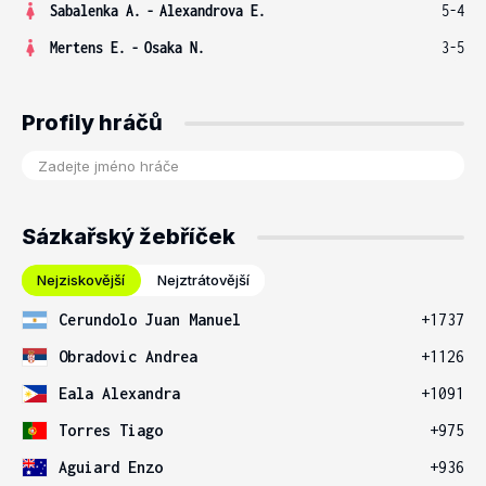
Sabalenka A.
-
Alexandrova E.
5-4
Mertens E.
-
Osaka N.
3-5
Profily hráčů
Sázkařský žebříček
Nejziskovější
Nejztrátovější
Cerundolo Juan Manuel
+1737
Obradovic Andrea
+1126
Eala Alexandra
+1091
Torres Tiago
+975
Aguiard Enzo
+936