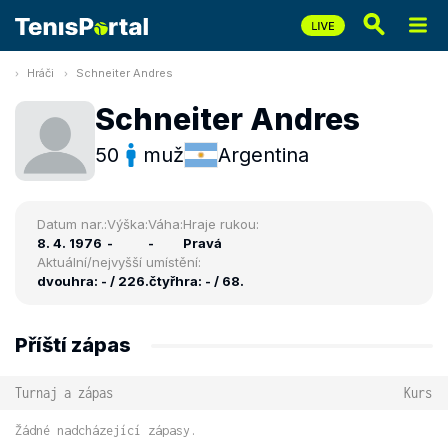
Hráči
Schneiter Andres
Schneiter Andres
50
muž
Argentina
Datum nar.:
Výška:
Váha:
Hraje rukou:
8. 4. 1976
-
-
Pravá
Aktuální/nejvyšší umístění:
dvouhra: - / 226.
čtyřhra: - / 68.
Příští zápas
Turnaj a zápas
Kurs
Žádné nadcházející zápasy.