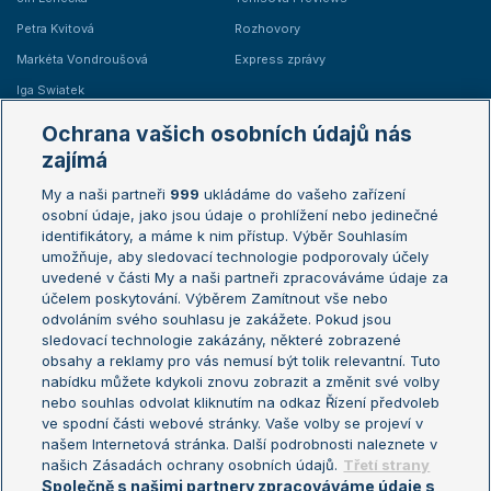
Petra Kvitová
Rozhovory
Markéta Vondroušová
Express zprávy
Iga Swiatek
Marie Bouzková
Ochrana vašich osobních údajů nás
Žebříčky
Kalendář turnajů
zajímá
My a naši partneři
999
ukládáme do vašeho zařízení
Žebříček ATP (muži)
Australian Open
osobní údaje, jako jsou údaje o prohlížení nebo jedinečné
Žebříček WTA (ženy)
French Open
identifikátory, a máme k nim přístup. Výběr Souhlasím
umožňuje, aby sledovací technologie podporovaly účely
Sázkařský žebříček
Wimbledon
uvedené v části My a naši partneři zpracováváme údaje za
US Open
účelem poskytování. Výběrem Zamítnout vše nebo
odvoláním svého souhlasu je zakážete. Pokud jsou
Turnaj mistrů
sledovací technologie zakázány, některé zobrazené
Turnaj mistryň
obsahy a reklamy pro vás nemusí být tolik relevantní. Tuto
Aktualní trendy
nabídku můžete kdykoli znovu zobrazit a změnit své volby
nebo souhlas odvolat kliknutím na odkaz Řízení předvoleb
ve spodní části webové stránky. Vaše volby se projeví v
Fotbalové přestupy
našem Internetová stránka. Další podrobnosti naleznete v
Livesport Daily
našich Zásadách ochrany osobních údajů.
Třetí strany
Společně s našimi partnery zpracováváme údaje s
LS Prague Open