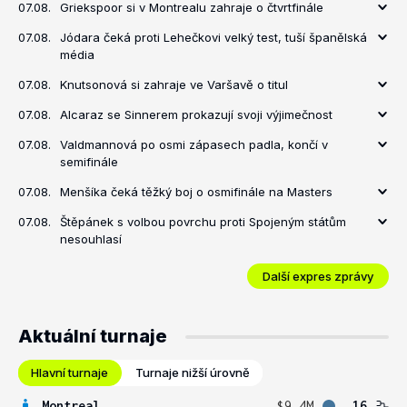
07.08.
Griekspoor si v Montrealu zahraje o čtvrtfinále
07.08.
Jódara čeká proti Lehečkovi velký test, tuší španělská
média
07.08.
Knutsonová si zahraje ve Varšavě o titul
07.08.
Alcaraz se Sinnerem prokazují svoji výjimečnost
07.08.
Valdmannová po osmi zápasech padla, končí v
semifinále
07.08.
Menšíka čeká těžký boj o osmifinále na Masters
07.08.
Štěpánek s volbou povrchu proti Spojeným státům
nesouhlasí
Další expres zprávy
Aktuální turnaje
Hlavní turnaje
Turnaje nižší úrovně
Montreal
$9.4M
16