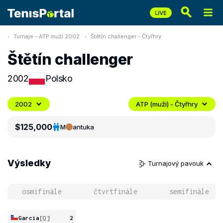
Turnaje - ATP muži 2002
Štětín challenger - Čtyřhry
Štětín challenger
2002
Polsko
2002
ATP (muži) - Čtyřhry
$125,000
M
antuka
Výsledky
Turnajový pavouk
osmifinále
čtvrtfinále
semifinále
Garcia
[Q]
2