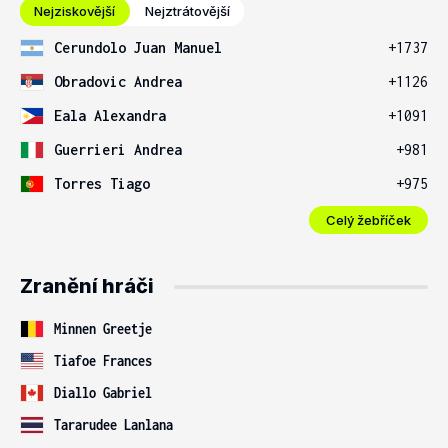
Nejziskovější
Nejztrátovější
Cerundolo Juan Manuel
+1737
Obradovic Andrea
+1126
Eala Alexandra
+1091
Guerrieri Andrea
+981
Torres Tiago
+975
Celý žebříček
Zranění hráči
Minnen Greetje
Tiafoe Frances
Diallo Gabriel
Tararudee Lanlana