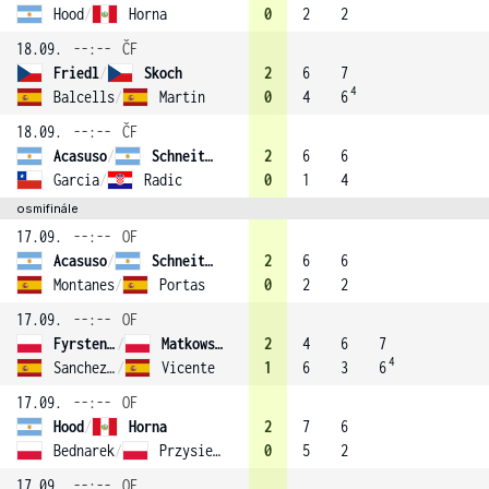
Hood
/
Horna
0
2
2
18.09.
--:--
ČF
Friedl
/
Skoch
2
6
7
4
Balcells
/
Martin
0
4
6
18.09.
--:--
ČF
Acasuso
/
Schneiter
2
6
6
Garcia
/
Radic
0
1
4
osmifinále
17.09.
--:--
OF
Acasuso
/
Schneiter
2
6
6
Montanes
/
Portas
0
2
2
17.09.
--:--
OF
Fyrstenberg
/
Matkowski
2
4
6
7
4
Sanchez-Munoz
/
Vicente
1
6
3
6
17.09.
--:--
OF
Hood
/
Horna
2
7
6
Bednarek
/
Przysiezny
0
5
2
17.09.
--:--
OF