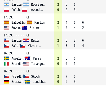
Garcia
/
Rodriguez (3)
2
6
6
Golab
/
Lewandowicz
0
2
3
17.09.
--:--
OF
Balcells
/
Martin
2
4
6
6
Bowen
/
Fisher
1
6
4
2
17.09.
--:--
OF
Garcia
/
Radic
2
6
3
6
Pala
/
Vizner (1)
1
3
6
4
16.09.
--:--
OF
Aspelin
/
Perry
2
6
6
Brandi
/
Tarango (4)
0
0
1
16.09.
--:--
OF
Friedl
/
Skoch
2
7
6
Braasch
/
Landsberg (2)
0
5
3