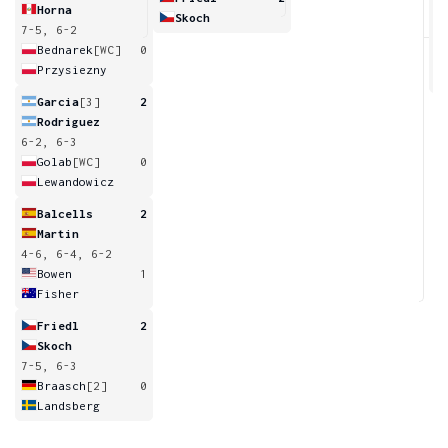
Horna
Skoch
7-5, 6-2
6
Bednarek
[WC]
0
Przysiezny
Garcia
[3]
2
Rodriguez
6-2, 6-3
Golab
[WC]
0
Lewandowicz
Balcells
2
Martin
4-6, 6-4, 6-2
Bowen
1
Fisher
Friedl
2
Skoch
7-5, 6-3
Braasch
[2]
0
Landsberg