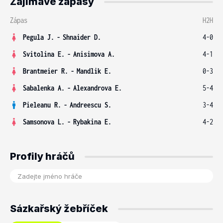
Zajímavé zápasy
Zápas
H2H
Pegula J.
-
Shnaider D.
4-0
Svitolina E.
-
Anisimova A.
4-1
Brantmeier R.
-
Mandlik E.
0-3
Sabalenka A.
-
Alexandrova E.
5-4
Pieleanu R.
-
Andreescu S.
3-4
Samsonova L.
-
Rybakina E.
4-2
Profily hráčů
Sázkařský žebříček