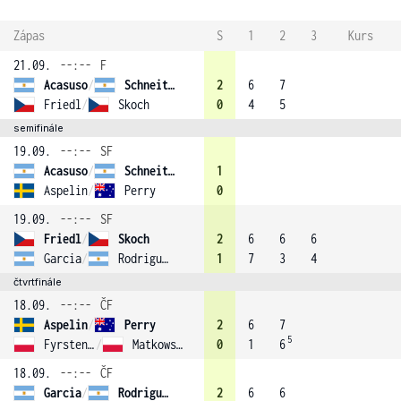
Zápas
S
1
2
3
Kurs
21.09.
--:--
F
Acasuso
/
Schneiter
2
6
7
Friedl
/
Skoch
0
4
5
semifinále
19.09.
--:--
SF
Acasuso
/
Schneiter
1
Aspelin
/
Perry
0
19.09.
--:--
SF
Friedl
/
Skoch
2
6
6
6
Garcia
/
Rodriguez (3)
1
7
3
4
čtvrtfinále
18.09.
--:--
ČF
Aspelin
/
Perry
2
6
7
5
Fyrstenberg
/
Matkowski
0
1
6
18.09.
--:--
ČF
Garcia
/
Rodriguez (3)
2
6
6