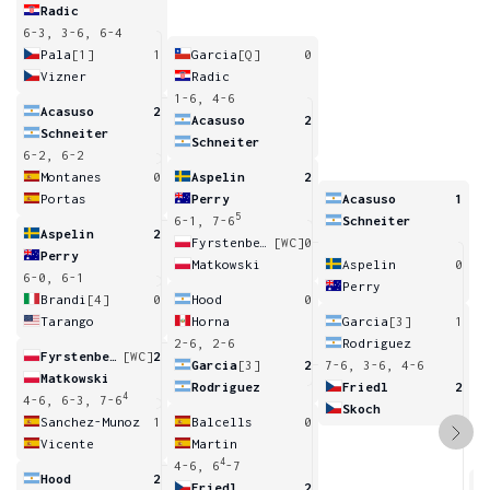
Radic
6-3, 3-6, 6-4
Pala
[1]
1
Garcia
[Q]
0
Vizner
Radic
1-6, 4-6
Acasuso
2
Acasuso
2
Schneiter
Schneiter
6-2, 6-2
Montanes
0
Aspelin
2
Portas
Perry
Acasuso
1
5
6-1, 7-6
Schneiter
Aspelin
2
Fyrstenberg
[WC]
0
Perry
Matkowski
Aspelin
0
6-0, 6-1
Perry
Brandi
[4]
0
Hood
0
Tarango
Horna
Garcia
[3]
1
2-6, 2-6
Rodriguez
Fyrstenberg
[WC]
2
Garcia
[3]
2
7-6, 3-6, 4-6
Matkowski
Rodriguez
Friedl
2
4
4-6, 6-3, 7-6
Skoch
Sanchez-Munoz
1
Balcells
0
Vicente
Martin
4
4-6, 6
-7
Hood
2
Friedl
2