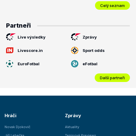
Celý seznam
Partneři
Live výsledky
Zprávy
Livescore.in
Sport odds
EuroFotbal
eFotbal
Další partneři
Hráči
Zprávy
Novak Djokovič
Aktuality
Jiří Lehečka
Tenisová Previews