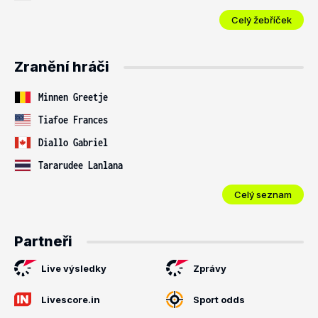
Celý žebříček
Zranění hráči
Minnen Greetje
Tiafoe Frances
Diallo Gabriel
Tararudee Lanlana
Celý seznam
Partneři
Live výsledky
Zprávy
Livescore.in
Sport odds