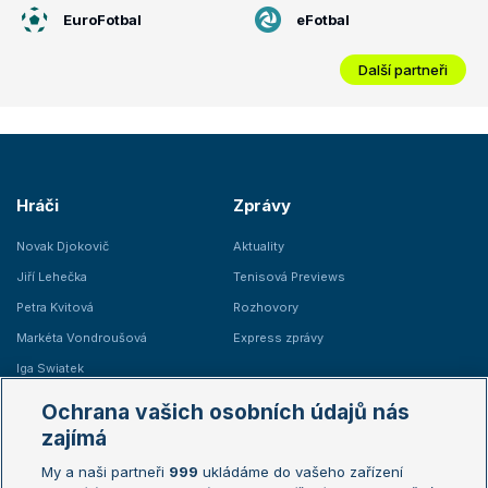
EuroFotbal
eFotbal
Další partneři
Hráči
Zprávy
Novak Djokovič
Aktuality
Jiří Lehečka
Tenisová Previews
Petra Kvitová
Rozhovory
Markéta Vondroušová
Express zprávy
Iga Swiatek
Marie Bouzková
Ochrana vašich osobních údajů nás
Žebříčky
Kalendář turnajů
zajímá
My a naši partneři
999
ukládáme do vašeho zařízení
Žebříček ATP (muži)
Australian Open