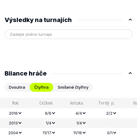
Výsledky na turnajích
Bilance hráče
Dvouhra
Čtyřhra
Smíšené čtyřhry
Rok
Celkem
Antuka
Tvrdý p.
H
2016
6/6
4/4
2/2
-
2013
1/4
1/4
2004
11/17
11/16
0/1