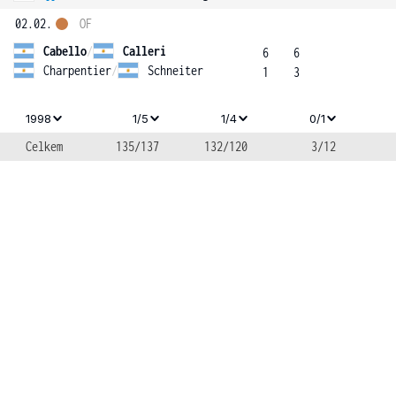
02.02.
OF
Cabello
/
Calleri
6
6
Charpentier
/
Schneiter
1
3
1998
1/5
1/4
0/1
Celkem
135/137
132/120
3/12