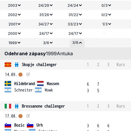
2003
24/29
24/24
0/3
2002
31/26
31/22
0/2
2001
34/27
33/23
1/3
-
2000
24/17
24/17
-
3/6
1999
3/6
Odehrané zápasy
1999
Antuka
Skopje challenger
1
2
3
Kurs
14.09.
OF
Hildebrand
/
Wassen
6
7
Schneiter
/
Wowk
3
5
Bressanone challenger
1
2
3
Kurs
17.08.
OF
Bozic
/
Urh
3
6
6