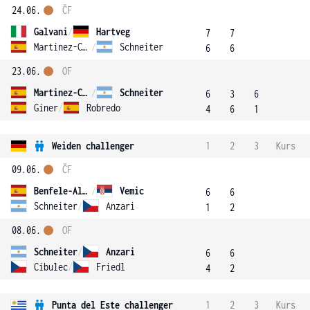
24.06.
ČF
Galvani
/
Hartveg
7
7
Martinez-Comet
/
Schneiter
6
6
23.06.
OF
Martinez-Comet
/
Schneiter
6
3
6
Giner
/
Robredo
4
6
1
Weiden challenger
1
2
3
Kurs
09.06.
ČF
Benfele-Alvarez
/
Vemic
6
6
Schneiter
/
Anzari
1
2
08.06.
OF
Schneiter
/
Anzari
6
6
Cibulec
/
Friedl
4
2
Punta del Este challenger
1
2
3
Kurs