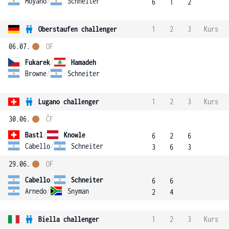
Moyano
/
Schneiter
6
1
2
Oberstaufen challenger
1
2
3
Kurs
06.07.
OF
Fukarek
/
Hamadeh
Browne
/
Schneiter
Lugano challenger
1
2
3
Kurs
30.06.
ČF
Bastl
/
Knowle
6
2
6
Cabello
/
Schneiter
3
6
3
29.06.
OF
Cabello
/
Schneiter
6
6
Arnedo
/
Snyman
2
4
Biella challenger
1
2
3
Kurs