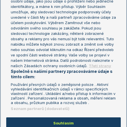
osobní údaje, jako jsou údaje o prohlížení nebo jedinečné
Žebříček WTA (ženy)
French Open
identifikátory, a máme k nim přístup. Výběr Souhlasím
umožňuje, aby sledovací technologie podporovaly účely
Sázkařský žebříček
Wimbledon
uvedené v části My a naši partneři zpracováváme údaje za
US Open
účelem poskytování. Výběrem Zamítnout vše nebo
odvoláním svého souhlasu je zakážete. Pokud jsou
Turnaj mistrů
sledovací technologie zakázány, některé zobrazené
Turnaj mistryň
obsahy a reklamy pro vás nemusí být tolik relevantní. Tuto
Aktualní trendy
nabídku můžete kdykoli znovu zobrazit a změnit své volby
nebo souhlas odvolat kliknutím na odkaz Řízení předvoleb
ve spodní části webové stránky. Vaše volby se projeví v
Fotbalové přestupy
našem Internetová stránka. Další podrobnosti naleznete v
Livesport Daily
našich Zásadách ochrany osobních údajů.
Třetí strany
Společně s našimi partnery zpracováváme údaje s
LS Prague Open
tímto cílem:
Používání přesných údajů o zeměpisné poloze . Aktivní
vyhledávání identifikačních údajů v rámci specifických
vlastností zařízení . Ukládání a/nebo přístup k informacím v
Podmínky užití
Nastavení soukromí
zařízení . Personalizovaná reklama a obsah, měření reklam
GDPR a žurnalistika
Reklama
a obsahu, průzkum publika a rozvoj služeb .
Informace o zpracování osobních
Kontakt
Seznam partnerů (dodavatelů)
údajů
Tiráž
Souhlasím