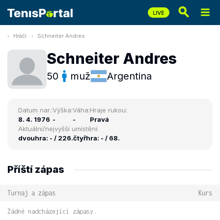
Hráči
Schneiter Andres
Schneiter Andres
50
muž
Argentina
Datum nar.:
Výška:
Váha:
Hraje rukou:
8. 4. 1976
-
-
Pravá
Aktuální/nejvyšší umístění:
dvouhra: - / 226.
čtyřhra: - / 68.
Příští zápas
Turnaj a zápas
Kurs
Žádné nadcházející zápasy.