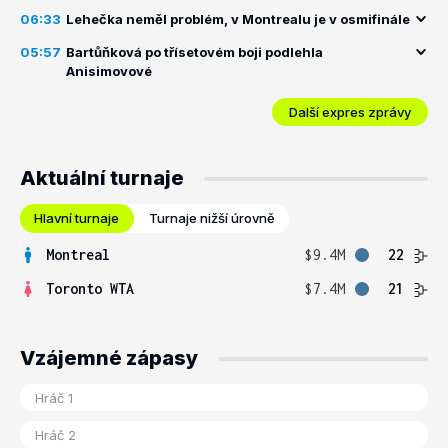
06:33
Lehečka neměl problém, v Montrealu je v osmifinále
05:57
Bartůňková po třísetovém boji podlehla
Anisimovové
Další expres zprávy
Aktuální turnaje
Hlavní turnaje
Turnaje nižší úrovně
Montreal
$9.4M
22
Toronto WTA
$7.4M
21
Vzájemné zápasy