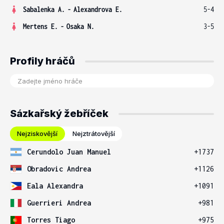
Sabalenka A.
-
Alexandrova E.
5-4
Mertens E.
-
Osaka N.
3-5
Profily hráčů
Sázkařský žebříček
Nejziskovější
Nejztrátovější
Cerundolo Juan Manuel
+1737
Obradovic Andrea
+1126
Eala Alexandra
+1091
Guerrieri Andrea
+981
Torres Tiago
+975