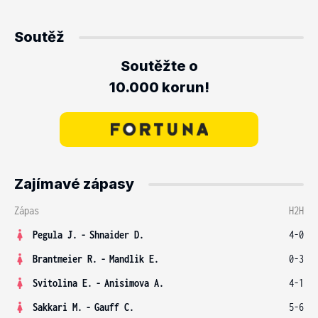
Soutěž
Soutěžte o
10.000 korun!
Zajímavé zápasy
Zápas
H2H
Pegula J.
-
Shnaider D.
4-0
Brantmeier R.
-
Mandlik E.
0-3
Svitolina E.
-
Anisimova A.
4-1
Sakkari M.
-
Gauff C.
5-6