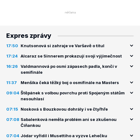
Expres zprávy
17:50
Knutsonová si zahraje ve Varšavě o titul
17:24
Alcaraz se Sinnerem prokazují svoji výjimečnost
16:26
Valdmannová po osmi zápasech padla, končí v
semifinále
11:37
Menšíka čeká těžký boj o osmifinále na Masters
09:04
Štěpánek s volbou povrchu proti Spojeným státům
nesouhlasí
07:15
Nosková s Bouzkovou dohrály i ve čtyřhře
07:08
Sabalenková neměla problém ani se zkušenou
Číňankou
07:04
Jódar vyřídil i Musettiho a vyzve Lehečku