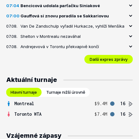
07:04
Bencicová udolala parťačku Siniakové
07:00
Gauffová si znovu poradila se Sakkariovou
07.08.
Van De Zandschulp vyřadil Hurkacze, vyhlíží Menšíka
07.08.
Shelton v Montrealu nezaváhal
07.08.
Andrejevová v Torontu překvapivě končí
Další expres zprávy
Aktuální turnaje
Hlavní turnaje
Turnaje nižší úrovně
Montreal
$9.4M
16
Toronto WTA
$7.4M
16
Vzájemné zápasy