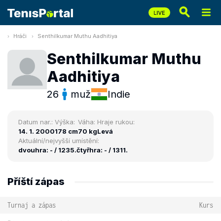
Hráči
Senthilkumar Muthu Aadhitiya
Senthilkumar Muthu
Aadhitiya
26
muž
Indie
Datum nar.:
Výška:
Váha:
Hraje rukou:
14. 1. 2000
178 cm
70 kg
Levá
Aktuální/nejvyšší umístění:
dvouhra: - / 1235.
čtyřhra: - / 1311.
Příští zápas
Turnaj a zápas
Kurs