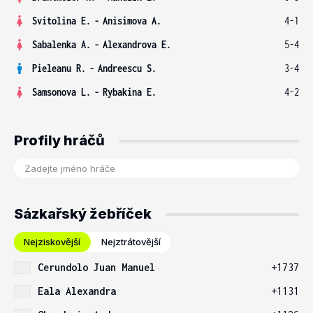
Svitolina E.
-
Anisimova A.
4-1
Sabalenka A.
-
Alexandrova E.
5-4
Pieleanu R.
-
Andreescu S.
3-4
Samsonova L.
-
Rybakina E.
4-2
Profily hráčů
Sázkařský žebříček
Nejziskovější
Nejztrátovější
Cerundolo Juan Manuel
+1737
Eala Alexandra
+1131