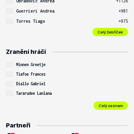
Obradovic Andrea
+1126
Guerrieri Andrea
+981
Torres Tiago
+975
Celý žebříček
Zranění hráči
Minnen Greetje
Tiafoe Frances
Diallo Gabriel
Tararudee Lanlana
Celý seznam
Partneři