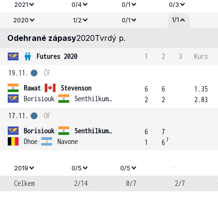
2021
0/4
0/1
0/3
1/1
2020
1/2
0/1
Odehrané zápasy
2020
Tvrdý p.
Futures 2020
1
2
3
Kurs
19.11.
ČF
Rawat
/
Stevenson
6
6
1.35
Borisiouk
/
Senthilkumar
2
2
2.83
17.11.
OF
Borisiouk
/
Senthilkumar
6
7
7
Dhoe
/
Navone
1
6
-
2019
0/5
0/5
Celkem
2/14
0/7
2/7