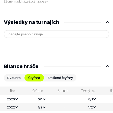
Žádné nadcházející zápasy.
Výsledky na turnajích
Bilance hráče
Dvouhra
Čtyřhra
Smíšené čtyřhry
Rok
Celkem
Antuka
Tvrdý p.
H
-
2026
0/1
0/1
-
2022
1/2
1/2