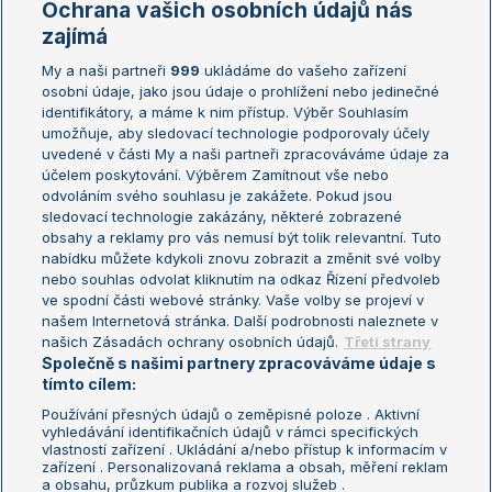
Ochrana vašich osobních údajů nás
Žebříčky
Kalendář turnajů
zajímá
My a naši partneři
999
ukládáme do vašeho zařízení
Žebříček ATP (muži)
Australian Open
osobní údaje, jako jsou údaje o prohlížení nebo jedinečné
Žebříček WTA (ženy)
French Open
identifikátory, a máme k nim přístup. Výběr Souhlasím
umožňuje, aby sledovací technologie podporovaly účely
Sázkařský žebříček
Wimbledon
uvedené v části My a naši partneři zpracováváme údaje za
US Open
účelem poskytování. Výběrem Zamítnout vše nebo
odvoláním svého souhlasu je zakážete. Pokud jsou
Turnaj mistrů
sledovací technologie zakázány, některé zobrazené
Turnaj mistryň
obsahy a reklamy pro vás nemusí být tolik relevantní. Tuto
Aktualní trendy
nabídku můžete kdykoli znovu zobrazit a změnit své volby
nebo souhlas odvolat kliknutím na odkaz Řízení předvoleb
ve spodní části webové stránky. Vaše volby se projeví v
Fotbalové přestupy
našem Internetová stránka. Další podrobnosti naleznete v
Livesport Daily
našich Zásadách ochrany osobních údajů.
Třetí strany
Společně s našimi partnery zpracováváme údaje s
LS Prague Open
tímto cílem:
Používání přesných údajů o zeměpisné poloze . Aktivní
vyhledávání identifikačních údajů v rámci specifických
vlastností zařízení . Ukládání a/nebo přístup k informacím v
Podmínky užití
Nastavení soukromí
zařízení . Personalizovaná reklama a obsah, měření reklam
GDPR a žurnalistika
Reklama
a obsahu, průzkum publika a rozvoj služeb .