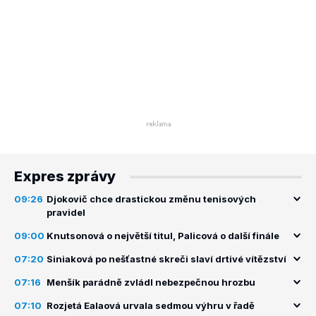
Expres zprávy
09:26
Djokovič chce drastickou změnu tenisových
pravidel
09:00
Knutsonová o největší titul, Palicová o další finále
07:20
Siniaková po nešťastné skreči slaví drtivé vítězství
07:16
Menšík parádně zvládl nebezpečnou hrozbu
07:10
Rozjetá Ealaová urvala sedmou výhru v řadě