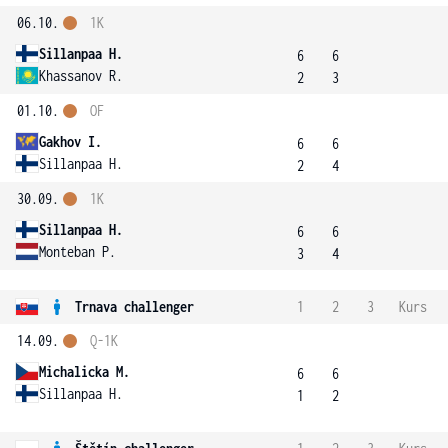
06.10.
1K
Sillanpaa H.
6
6
Khassanov R.
2
3
01.10.
OF
Gakhov I.
6
6
Sillanpaa H.
2
4
30.09.
1K
Sillanpaa H.
6
6
Monteban P.
3
4
Trnava challenger
1
2
3
Kurs
14.09.
Q-1K
Michalicka M.
6
6
Sillanpaa H.
1
2