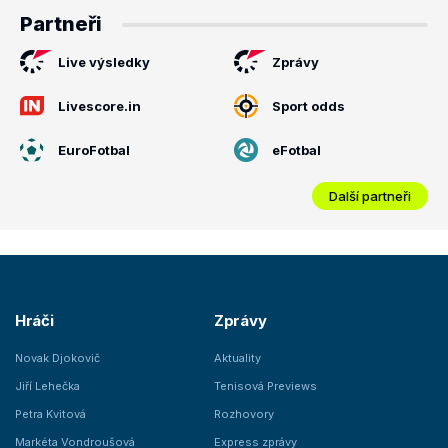
Partneři
Live výsledky
Zprávy
Livescore.in
Sport odds
EuroFotbal
eFotbal
Další partneři
Hráči
Zprávy
Novak Djokovič
Aktuality
Jiří Lehečka
Tenisová Previews
Petra Kvitová
Rozhovory
Markéta Vondroušová
Express zprávy