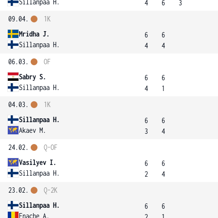
Sillanpaa H.
4
6
3
09.04.
1K
Mridha J.
6
6
Sillanpaa H.
4
4
06.03.
OF
Sabry S.
6
6
Sillanpaa H.
4
1
04.03.
1K
Sillanpaa H.
6
6
Akaev M.
3
4
24.02.
Q-OF
Vasilyev I.
6
6
Sillanpaa H.
2
4
23.02.
Q-2K
Sillanpaa H.
6
6
Enache A.
2
1