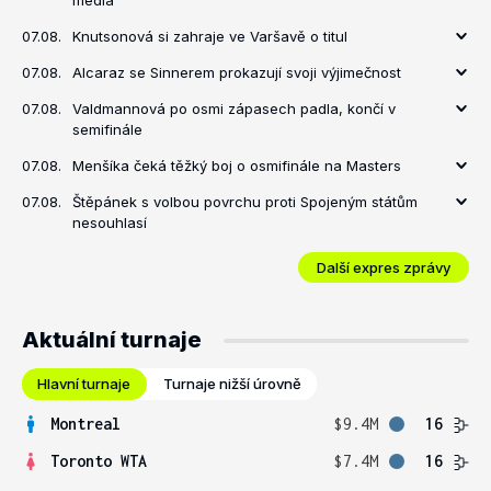
média
07.08.
Knutsonová si zahraje ve Varšavě o titul
07.08.
Alcaraz se Sinnerem prokazují svoji výjimečnost
07.08.
Valdmannová po osmi zápasech padla, končí v
semifinále
07.08.
Menšíka čeká těžký boj o osmifinále na Masters
07.08.
Štěpánek s volbou povrchu proti Spojeným státům
nesouhlasí
Další expres zprávy
Aktuální turnaje
Hlavní turnaje
Turnaje nižší úrovně
Montreal
$9.4M
16
Toronto WTA
$7.4M
16