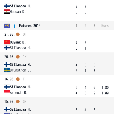
Sillanpaa H.
7
7
Hossam K.
6
6
Futures 2014
1
2
3
Kurs
21.08.
OF
Ouyang B.
7
6
Sillanpaa H.
5
1
20.08.
1K
Sillanpaa H.
4
6
6
Brunstrom J.
6
1
3
16.08.
F
Sillanpaa H.
6
4
6
1.80
Arneodo R.
4
6
2
1.80
15.08.
SF
Sillanpaa H.
6
4
6