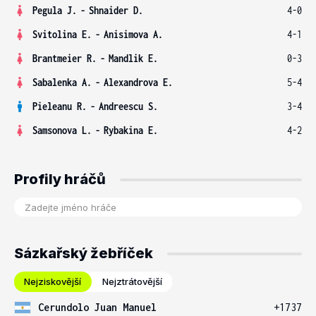
Pegula J.
-
Shnaider D.
4-0
Svitolina E.
-
Anisimova A.
4-1
Brantmeier R.
-
Mandlik E.
0-3
Sabalenka A.
-
Alexandrova E.
5-4
Pieleanu R.
-
Andreescu S.
3-4
Samsonova L.
-
Rybakina E.
4-2
Profily hráčů
Sázkařský žebříček
Nejziskovější
Nejztrátovější
Cerundolo Juan Manuel
+1737