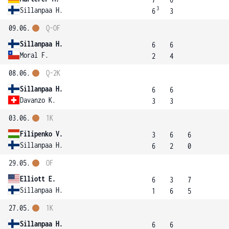
3
Sillanpaa H.
6
3
09.06.
Q-OF
Sillanpaa H.
6
6
Moral F.
2
4
08.06.
Q-2K
Sillanpaa H.
6
6
Davanzo K.
3
3
03.06.
1K
Filipenko V.
3
6
6
Sillanpaa H.
6
2
0
29.05.
OF
Elliott E.
6
3
7
Sillanpaa H.
1
6
5
27.05.
1K
Sillanpaa H.
6
6