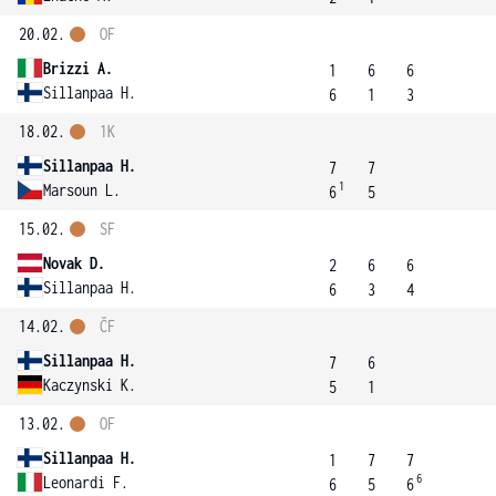
20.02.
OF
Brizzi A.
1
6
6
Sillanpaa H.
6
1
3
18.02.
1K
Sillanpaa H.
7
7
1
Marsoun L.
6
5
15.02.
SF
Novak D.
2
6
6
Sillanpaa H.
6
3
4
14.02.
ČF
Sillanpaa H.
7
6
Kaczynski K.
5
1
13.02.
OF
Sillanpaa H.
1
7
7
6
Leonardi F.
6
5
6