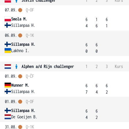
Štětín challenger
1
2
3
Kurs
07.09.
Q-OF
Smola M.
6
1
6
Sillanpaa H.
4
6
1
06.09.
Q-1K
Sillanpaa H.
6
6
Lakhno I.
0
0
Alphen a/d Rijn challenger
1
2
3
Kurs
01.09.
Q-ČF
Wunner M.
6
6
6
Sillanpaa H.
7
4
2
01.09.
Q-OF
Sillanpaa H.
6
6
De Goeijen B.
4
2
31.08.
Q-1K