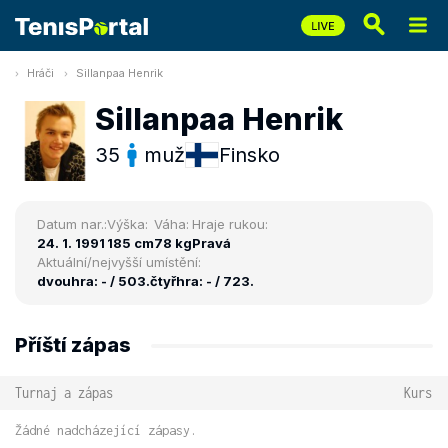
Hráči
Sillanpaa Henrik
Sillanpaa Henrik
35
muž
Finsko
Datum nar.:
Výška:
Váha:
Hraje rukou:
24. 1. 1991
185 cm
78 kg
Pravá
Aktuální/nejvyšší umístění:
dvouhra: - / 503.
čtyřhra: - / 723.
Příští zápas
Turnaj a zápas
Kurs
Žádné nadcházející zápasy.