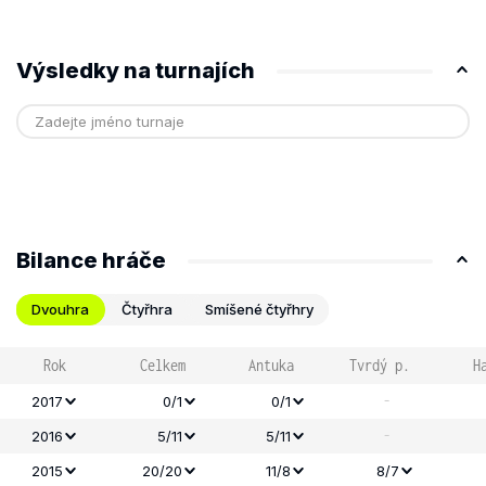
Výsledky na turnajích
Bilance hráče
Dvouhra
Čtyřhra
Smíšené čtyřhry
Rok
Celkem
Antuka
Tvrdý p.
H
-
2017
0/1
0/1
-
2016
5/11
5/11
2015
20/20
11/8
8/7