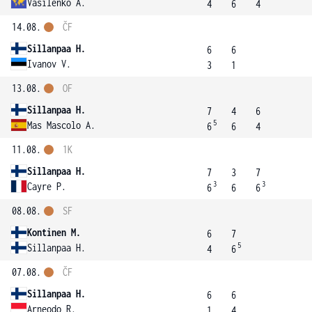
Vasilenko A.
4
6
4
14.08.
ČF
Sillanpaa H.
6
6
Ivanov V.
3
1
13.08.
OF
Sillanpaa H.
7
4
6
5
Mas Mascolo A.
6
6
4
11.08.
1K
Sillanpaa H.
7
3
7
3
3
Cayre P.
6
6
6
08.08.
SF
Kontinen M.
6
7
5
Sillanpaa H.
4
6
07.08.
ČF
Sillanpaa H.
6
6
Arneodo R.
1
4