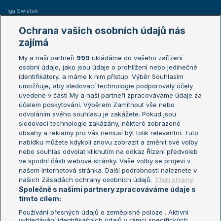
Iga Swiatek
Marie Bouzková
Ochrana vašich osobních údajů nás
Žebříčky
Kalendář turnajů
zajímá
My a naši partneři
999
ukládáme do vašeho zařízení
Žebříček ATP (muži)
Australian Open
osobní údaje, jako jsou údaje o prohlížení nebo jedinečné
Žebříček WTA (ženy)
French Open
identifikátory, a máme k nim přístup. Výběr Souhlasím
umožňuje, aby sledovací technologie podporovaly účely
Sázkařský žebříček
Wimbledon
uvedené v části My a naši partneři zpracováváme údaje za
US Open
účelem poskytování. Výběrem Zamítnout vše nebo
odvoláním svého souhlasu je zakážete. Pokud jsou
Turnaj mistrů
sledovací technologie zakázány, některé zobrazené
Turnaj mistryň
obsahy a reklamy pro vás nemusí být tolik relevantní. Tuto
Aktualní trendy
nabídku můžete kdykoli znovu zobrazit a změnit své volby
nebo souhlas odvolat kliknutím na odkaz Řízení předvoleb
ve spodní části webové stránky. Vaše volby se projeví v
Fotbalové přestupy
našem Internetová stránka. Další podrobnosti naleznete v
Livesport Daily
našich Zásadách ochrany osobních údajů.
Třetí strany
Společně s našimi partnery zpracováváme údaje s
LS Prague Open
tímto cílem:
Používání přesných údajů o zeměpisné poloze . Aktivní
vyhledávání identifikačních údajů v rámci specifických