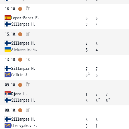
16.10.
ČF
Lopez-Perez E.
6
6
Sillanpaa H.
2
4
15.10.
OF
Sillanpaa H.
7
6
Alekseenko G.
5
4
13.10.
1K
Sillanpaa H.
7
7
3
Galkin A.
6
5
09.10.
ČF
Djere L.
1
7
7
2
2
Sillanpaa H.
6
6
6
08.10.
OF
Sillanpaa H.
6
6
Chervyakov F.
3
1