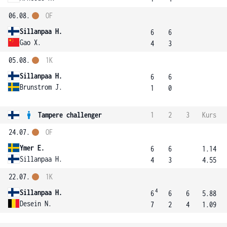
06.08.
OF
Sillanpaa H.
6
6
Gao X.
4
3
05.08.
1K
Sillanpaa H.
6
6
Brunstrom J.
1
0
Tampere challenger
1
2
3
Kurs
24.07.
OF
Ymer E.
6
6
1.14
Sillanpaa H.
4
3
4.55
22.07.
1K
4
Sillanpaa H.
6
6
6
5.88
Desein N.
7
2
4
1.09