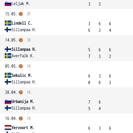
Leljak M.
3
3
15.05.
OF
Lindell C.
3
6
6
Sillanpaa H.
6
3
4
14.05.
1K
Sillanpaa H.
5
6
6
Averfalk K.
7
3
2
05.05.
1K
Sekulic M.
6
3
6
Sillanpaa H.
0
6
3
28.04.
1K
Urbanija M.
7
6
Sillanpaa H.
5
4
16.04.
1K
Vervoort M.
6
3
6