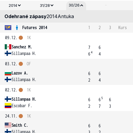
-
30/26
2014
31/28
Odehrané zápasy
2014
Antuka
Futures 2014
1
2
3
Kurs
09.12.
1K
Sanchez M.
7
6
4
Sillanpaa H.
6
4
03.12.
OF
Lazov A.
6
6
Sillanpaa H.
2
4
02.12.
1K
5
Sillanpaa H.
6
6
6
Escobar F.
2
7
3
24.11.
1K
Smith C.
6
6
Sillanpaa H.
3
2