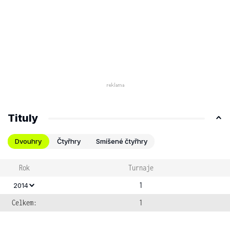
Tituly
Dvouhry
Čtyřhry
Smíšené čtyřhry
Rok
Turnaje
1
2014
Celkem:
1