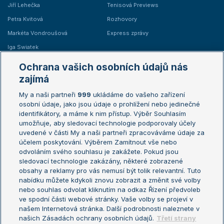
Jiří Lehečka
Tenisová Previews
Petra Kvitová
Rozhovory
Markéta Vondroušová
Express zprávy
Iga Swiatek
Marie Bouzková
Ochrana vašich osobních údajů nás
Žebříčky
Kalendář turnajů
zajímá
My a naši partneři
999
ukládáme do vašeho zařízení
Žebříček ATP (muži)
Australian Open
osobní údaje, jako jsou údaje o prohlížení nebo jedinečné
Žebříček WTA (ženy)
French Open
identifikátory, a máme k nim přístup. Výběr Souhlasím
umožňuje, aby sledovací technologie podporovaly účely
Sázkařský žebříček
Wimbledon
uvedené v části My a naši partneři zpracováváme údaje za
US Open
účelem poskytování. Výběrem Zamítnout vše nebo
odvoláním svého souhlasu je zakážete. Pokud jsou
Turnaj mistrů
sledovací technologie zakázány, některé zobrazené
Turnaj mistryň
obsahy a reklamy pro vás nemusí být tolik relevantní. Tuto
Aktualní trendy
nabídku můžete kdykoli znovu zobrazit a změnit své volby
nebo souhlas odvolat kliknutím na odkaz Řízení předvoleb
ve spodní části webové stránky. Vaše volby se projeví v
Fotbalové přestupy
našem Internetová stránka. Další podrobnosti naleznete v
Livesport Daily
našich Zásadách ochrany osobních údajů.
Třetí strany