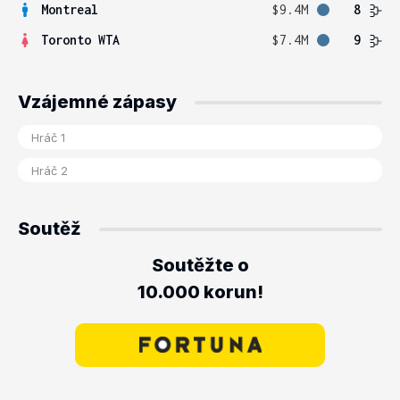
Montreal
$9.4M
8
Toronto WTA
$7.4M
9
Vzájemné zápasy
Soutěž
Soutěžte o
10.000 korun!