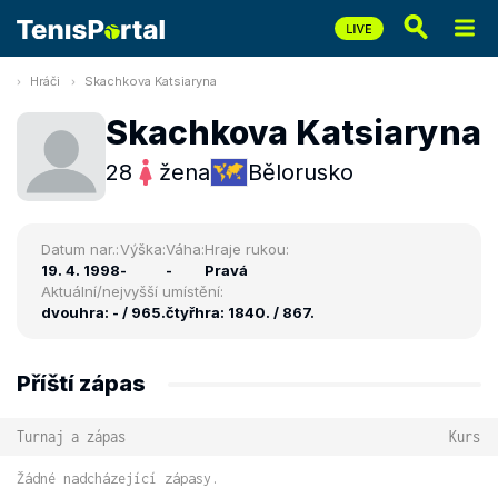
Hráči
Skachkova Katsiaryna
Skachkova Katsiaryna
28
žena
Bělorusko
Datum nar.:
Výška:
Váha:
Hraje rukou:
19. 4. 1998
-
-
Pravá
Aktuální/nejvyšší umístění:
dvouhra: - / 965.
čtyřhra: 1840. / 867.
Příští zápas
Turnaj a zápas
Kurs
Žádné nadcházející zápasy.