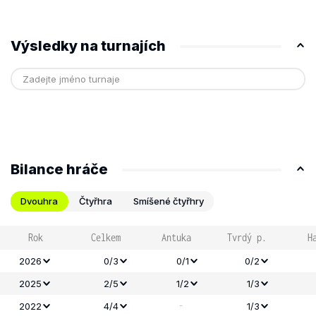
Výsledky na turnajích
Bilance hráče
Dvouhra
Čtyřhra
Smíšené čtyřhry
Rok
Celkem
Antuka
Tvrdý p.
H
2026
0/3
0/1
0/2
2025
2/5
1/2
1/3
-
2022
4/4
1/3