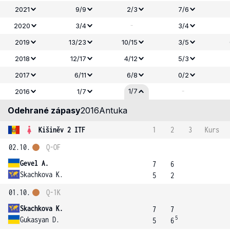
2021
9/9
2/3
7/6
-
2020
3/4
3/4
2019
13/23
10/15
3/5
2018
12/17
4/12
5/3
2017
6/11
6/8
0/2
-
1/7
2016
1/7
Odehrané zápasy
2016
Antuka
Kišiněv 2 ITF
1
2
3
Kurs
02.10.
Q-OF
Gevel A.
7
6
Skachkova K.
5
2
01.10.
Q-1K
Skachkova K.
7
7
5
Gukasyan D.
5
6