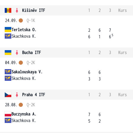
Kišiněv ITF
1
2
3
Kurs
24.09.
Q-1K
Terletska O.
2
6
7
5
Skachkova K.
6
1
6
Bucha ITF
1
2
3
Kurs
04.09.
Q-2K
Sakalouskaya V.
6
6
Skachkova K.
3
3
Praha 4 ITF
1
2
3
Kurs
28.08.
Q-2K
Buczynska A.
7
6
Skachkova K.
5
2