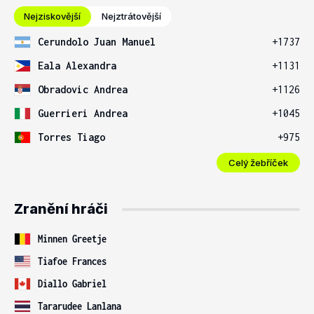
Nejziskovější
Nejztrátovější
Cerundolo Juan Manuel
+1737
Eala Alexandra
+1131
Obradovic Andrea
+1126
Guerrieri Andrea
+1045
Torres Tiago
+975
Celý žebříček
Zranění hráči
Minnen Greetje
Tiafoe Frances
Diallo Gabriel
Tararudee Lanlana