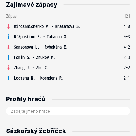
Zajímavé zápasy
Zápas
H2H
Miroshnichenko V.
-
Khatamova S.
4-0
D'Agostino S.
-
Tabacco G.
0-3
Samsonova L.
-
Rybakina E.
4-2
Fomin S.
-
Zhukov M.
2-3
Zhang J.
-
Zhu C.
2-2
Lootsma N.
-
Koenders R.
2-1
Profily hráčů
Sázkařský žebříček