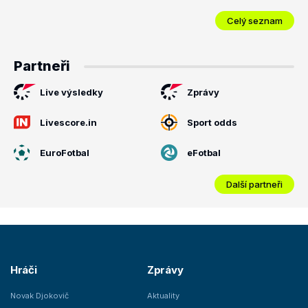
Celý seznam
Partneři
Live výsledky
Zprávy
Livescore.in
Sport odds
EuroFotbal
eFotbal
Další partneři
Hráči
Zprávy
Novak Djokovič
Aktuality