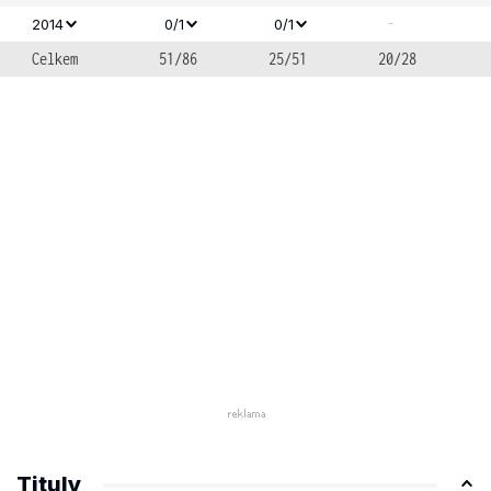
-
2014
0/1
0/1
Celkem
51/86
25/51
20/28
Tituly