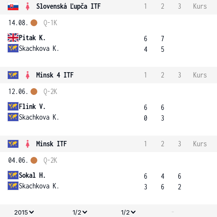
Slovenská Ľupča ITF
1
2
3
Kurs
14.08.
Q-1K
Pitak K.
6
7
Skachkova K.
4
5
Minsk 4 ITF
1
2
3
Kurs
12.06.
Q-2K
Flink V.
6
6
Skachkova K.
0
3
Minsk ITF
1
2
3
Kurs
04.06.
Q-2K
Sokal H.
6
4
6
Skachkova K.
3
6
2
-
2015
1/2
1/2