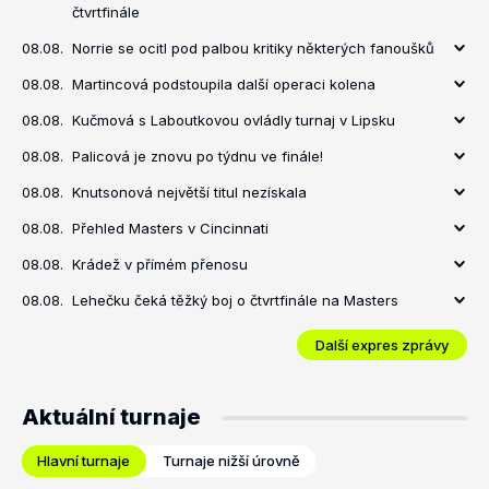
čtvrtfinále
08.08.
Norrie se ocitl pod palbou kritiky některých fanoušků
08.08.
Martincová podstoupila další operaci kolena
08.08.
Kučmová s Laboutkovou ovládly turnaj v Lipsku
08.08.
Palicová je znovu po týdnu ve finále!
08.08.
Knutsonová největší titul nezískala
08.08.
Přehled Masters v Cincinnati
08.08.
Krádež v přímém přenosu
08.08.
Lehečku čeká těžký boj o čtvrtfinále na Masters
Další expres zprávy
Aktuální turnaje
Hlavní turnaje
Turnaje nižší úrovně