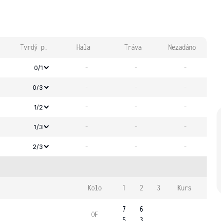
Tvrdý p.
Hala
Tráva
Nezadáno
-
-
-
0/1
-
-
-
0/3
-
-
-
1/2
-
-
-
1/3
-
-
-
2/3
Kolo
1
2
3
Kurs
7
6
OF
5
3