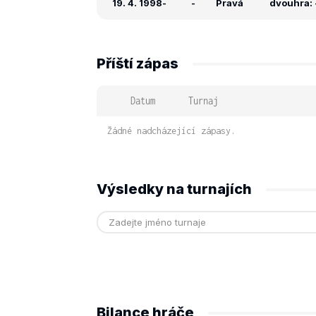
19. 4. 1998
-
-
Pravá
dvouhra: -
Příští zápas
Datum
Turnaj
Žádné nadcházející zápasy.
Výsledky na turnajích
Bilance hráče