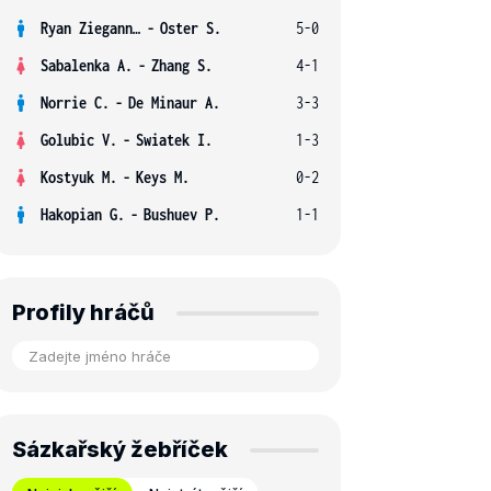
Ryan Ziegann S.
-
Oster S.
5-0
Sabalenka A.
-
Zhang S.
4-1
Norrie C.
-
De Minaur A.
3-3
Golubic V.
-
Swiatek I.
1-3
Kostyuk M.
-
Keys M.
0-2
Hakopian G.
-
Bushuev P.
1-1
Profily hráčů
Sázkařský žebříček