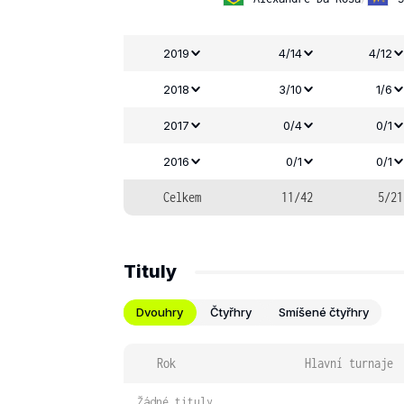
2019
4/14
4/12
2018
3/10
1/6
2017
0/4
0/1
2016
0/1
0/1
Celkem
11/42
5/21
Tituly
Dvouhry
Čtyřhry
Smíšené čtyřhry
Rok
Hlavní turnaje
Žádné tituly