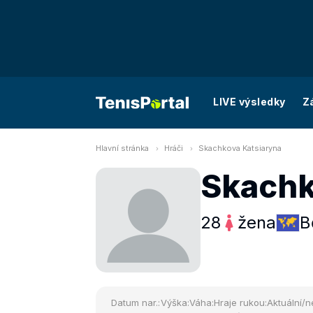
LIVE výsledky
Z
Hlavní stránka
Hráči
Skachkova Katsiaryna
Skachk
28
žena
B
Datum nar.:
Výška:
Váha:
Hraje rukou:
Aktuální/n