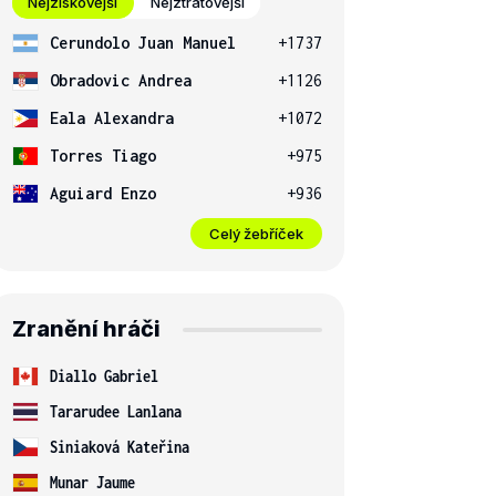
Nejziskovější
Nejztrátovější
Cerundolo Juan Manuel
+1737
Obradovic Andrea
+1126
Eala Alexandra
+1072
Torres Tiago
+975
Aguiard Enzo
+936
Celý žebříček
Zranění hráči
Diallo Gabriel
Tararudee Lanlana
Siniaková Kateřina
Munar Jaume