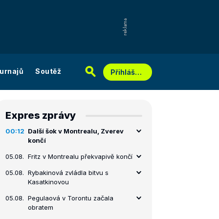
urnajů
Soutěž
Přihlášení
Expres zprávy
00:12
Další šok v Montrealu, Zverev
končí
05.08.
Fritz v Montrealu překvapivě končí
05.08.
Rybakinová zvládla bitvu s
Kasatkinovou
05.08.
Pegulaová v Torontu začala
obratem