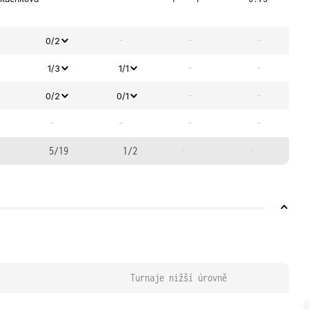
-
-
-
0/2
-
-
1/3
1/1
-
-
0/2
0/1
-
-
-
-
5/19
1/2
-
-
Turnaje nižší úrovně