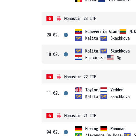
Monastir 23 ITF
Echeverria Alam
/
Mik
20.02.
Kalita
/
Skachkova
Kalita
/
Skachkova
18.02.
Escauriza
/
Ng
Monastir 22 ITF
Taylor
/
Vedder
11.02.
Kalita
/
Skachkova
Monastir 21 ITF
Hering
/
Ponomar
04.02.
Alexandre Da Rosa
/
S