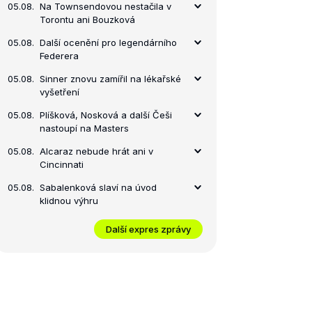
05.08.
Na Townsendovou nestačila v
Torontu ani Bouzková
05.08.
Další ocenění pro legendárního
Federera
05.08.
Sinner znovu zamířil na lékařské
vyšetření
05.08.
Plíšková, Nosková a další Češi
nastoupí na Masters
05.08.
Alcaraz nebude hrát ani v
Cincinnati
05.08.
Sabalenková slaví na úvod
klidnou výhru
Další expres zprávy