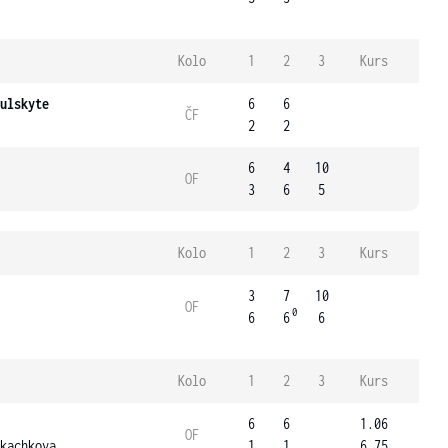
Kolo
1
2
3
Kurs
ulskyte
6
6
ČF
2
2
6
4
10
OF
3
6
5
Kolo
1
2
3
Kurs
3
7
10
OF
0
6
6
6
Kolo
1
2
3
Kurs
6
6
1.06
OF
kachkova
1
1
6.75