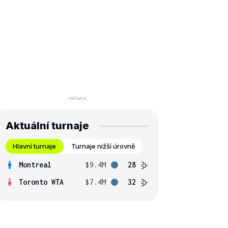
Aktuální turnaje
Hlavní turnaje
Turnaje nižší úrovně
Montreal
$9.4M
28
Toronto WTA
$7.4M
32