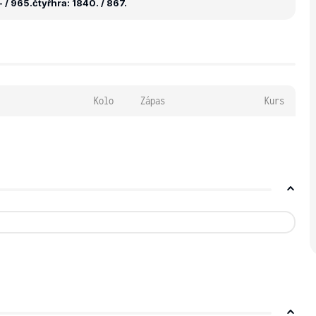
 / 965.
čtyřhra: 1840. / 867.
Kolo
Zápas
Kurs