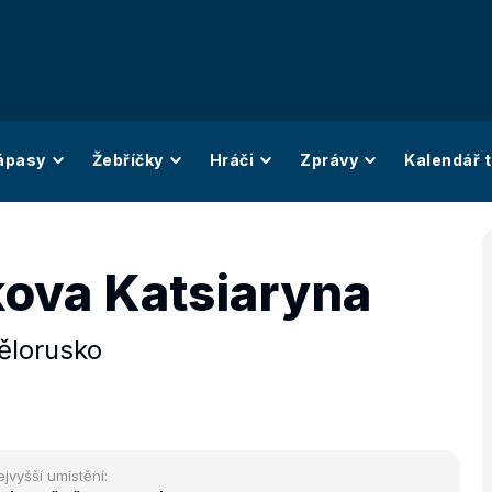
ápasy
Žebříčky
Hráči
Zprávy
Kalendář t
ova Katsiaryna
ělorusko
ejvyšší umístění: