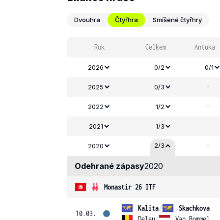
Dvouhra
Čtyřhra
Smíšené čtyřhry
Rok
Celkem
Antuka
2026
0/2
0/1
-
2025
0/3
-
2022
1/2
-
2021
1/3
-
2/3
2020
Odehrané zápasy
2020
Monastir 26 ITF
Kalita
/
Skachkova
10.03.
Deleu
/
Van Bommel