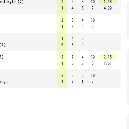
kulskyte (2)
2
6
3
10
1.18
1
4
6
7
4.20
2
6
4
10
1
3
6
5
1
4
2
(1)
0
6
3
3)
2
7
4
10
2.15
1
5
6
6
1.61
2
5
6
10
kaya
1
7
1
7