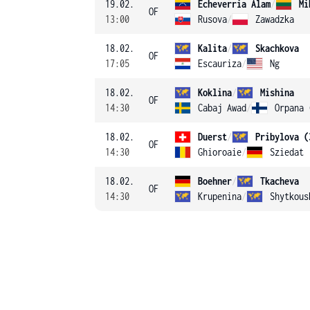
19.02.
Echeverria Alam
/
Mi
OF
13:00
Rusova
/
Zawadzka
18.02.
Kalita
/
Skachkova
OF
17:05
Escauriza
/
Ng
18.02.
Koklina
/
Mishina
OF
14:30
Cabaj Awad
/
Orpana 
18.02.
Duerst
/
Pribylova (
OF
14:30
Ghioroaie
/
Sziedat
18.02.
Boehner
/
Tkacheva
OF
14:30
Krupenina
/
Shytkous