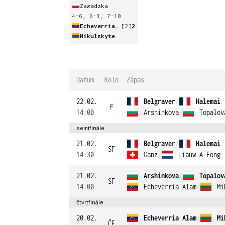
Zawadzka
4-6, 6-3, 7-10
Echeverria Alam
[2]
2
Mikulskyte
Datum
Kolo
Zápas
22.02.
Belgraver
/
Halemai
F
14:00
Arshinkova
/
Topalov
semifinále
21.02.
Belgraver
/
Halemai
SF
14:30
Ganz
/
Liauw A Fong
21.02.
Arshinkova
/
Topalov
SF
14:00
Echeverria Alam
/
Mi
čtvrtfinále
20.02.
Echeverria Alam
/
Mi
ČF