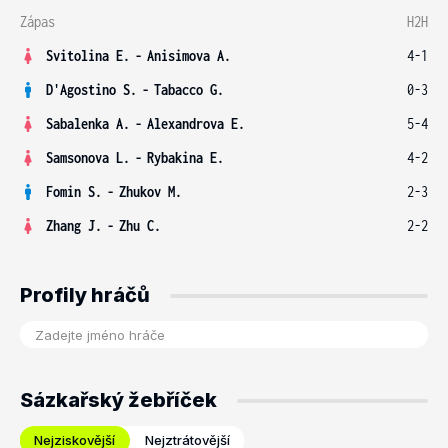
Zápas
H2H
Svitolina E.
-
Anisimova A.
4-1
D'Agostino S.
-
Tabacco G.
0-3
Sabalenka A.
-
Alexandrova E.
5-4
Samsonova L.
-
Rybakina E.
4-2
Fomin S.
-
Zhukov M.
2-3
Zhang J.
-
Zhu C.
2-2
Profily hráčů
Sázkařský žebříček
Nejziskovější
Nejztrátovější