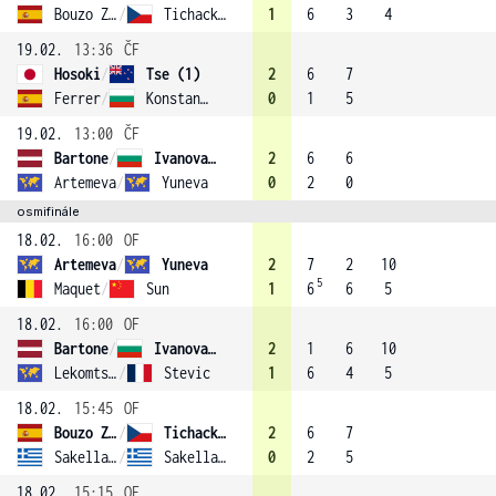
Bouzo Zanotti
/
Tichackova
1
6
3
4
19.02.
13:36
ČF
Hosoki
/
Tse (1)
2
6
7
Ferrer
/
Konstantinova
0
1
5
19.02.
13:00
ČF
Bartone
/
Ivanova (2)
2
6
6
Artemeva
/
Yuneva
0
2
0
osmifinále
18.02.
16:00
OF
Artemeva
/
Yuneva
2
7
2
10
5
Maquet
/
Sun
1
6
6
5
18.02.
16:00
OF
Bartone
/
Ivanova (2)
2
1
6
10
Lekomtseva
/
Stevic
1
6
4
5
18.02.
15:45
OF
Bouzo Zanotti
/
Tichackova
2
6
7
Sakellaridi
/
Sakellaridi
0
2
5
18.02.
15:15
OF