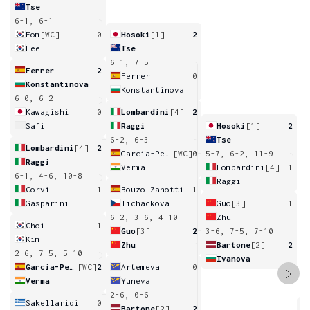
Tse
6-1, 6-1
Eom
[WC]
0
Hosoki
[1]
2
Lee
Tse
6-1, 7-5
Ferrer
2
Ferrer
0
Konstantinova
Konstantinova
6-0, 6-2
Kawagishi
0
Lombardini
[4]
2
Safi
Raggi
Hosoki
[1]
2
6-2, 6-3
Tse
Lombardini
[4]
2
Garcia-Perez
[WC]
0
5-7, 6-2, 11-9
Raggi
Verma
Lombardini
[4]
1
6-1, 4-6, 10-8
Raggi
Corvi
1
Bouzo Zanotti
1
Gasparini
Tichackova
Guo
[3]
1
6-2, 3-6, 4-10
Zhu
Choi
1
Guo
[3]
2
3-6, 7-5, 7-10
Kim
Zhu
Bartone
[2]
2
2-6, 7-5, 5-10
Ivanova
Garcia-Perez
[WC]
2
Artemeva
0
Verma
Yuneva
2-6, 0-6
Sakellaridi
0
Bartone
[2]
2