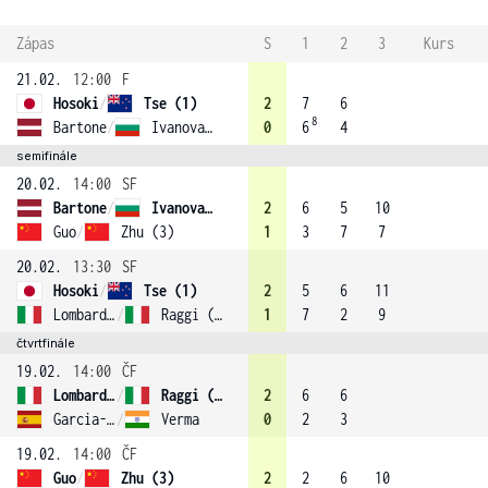
Zápas
S
1
2
3
Kurs
21.02.
12:00
F
Hosoki
/
Tse (1)
2
7
6
8
Bartone
/
Ivanova (2)
0
6
4
semifinále
20.02.
14:00
SF
Bartone
/
Ivanova (2)
2
6
5
10
Guo
/
Zhu (3)
1
3
7
7
20.02.
13:30
SF
Hosoki
/
Tse (1)
2
5
6
11
Lombardini
/
Raggi (4)
1
7
2
9
čtvrtfinále
19.02.
14:00
ČF
Lombardini
/
Raggi (4)
2
6
6
Garcia-Perez
/
Verma
0
2
3
19.02.
14:00
ČF
Guo
/
Zhu (3)
2
2
6
10