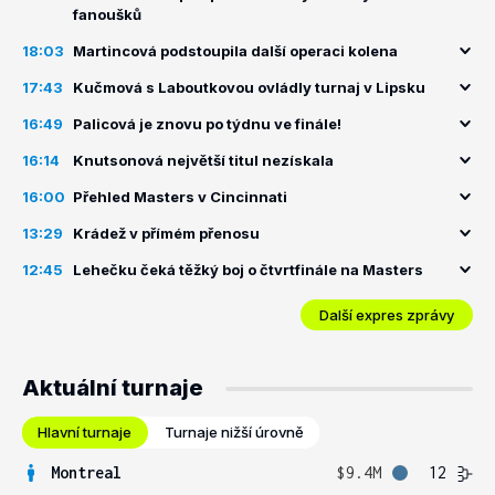
fanoušků
18:03
Martincová podstoupila další operaci kolena
17:43
Kučmová s Laboutkovou ovládly turnaj v Lipsku
16:49
Palicová je znovu po týdnu ve finále!
16:14
Knutsonová největší titul nezískala
16:00
Přehled Masters v Cincinnati
13:29
Krádež v přímém přenosu
12:45
Lehečku čeká těžký boj o čtvrtfinále na Masters
Další expres zprávy
Aktuální turnaje
Hlavní turnaje
Turnaje nižší úrovně
Montreal
$9.4M
12