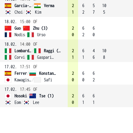
Garcia-Perez
/
Verma
2
6
5
10
Choi
/
Kim
1
2
7
5
18.02.
15:00
OF
Guo
/
Zhu (3)
2
6
6
Nodis
/
Urso
0
2
0
18.02.
14:00
OF
Lombardini
/
Raggi (4)
2
6
4
10
Corvi
/
Gasparini
1
1
6
8
17.02.
17:51
OF
Ferrer
/
Konstantinova
2
6
6
Kawagishi
/
Safi
0
0
2
17.02.
17:45
OF
Hosoki
/
Tse (1)
2
6
6
Eom
/
Lee
0
1
1