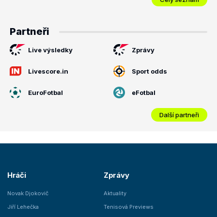
Partneři
Live výsledky
Zprávy
Livescore.in
Sport odds
EuroFotbal
eFotbal
Další partneři
Hráči
Zprávy
Novak Djokovič
Aktuality
Jiří Lehečka
Tenisová Previews