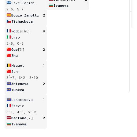
Sakellaridi
Ivanova
2-6, 5-7
7
Bouzo Zanotti
2
Tichackova
Nodis
[WC]
0
Urso
2-6, 0-6
Guo
[3]
2
Zhu
Maquet
1
Sun
5
6
-7, 6-2, 5-10
Artemeva
2
Yuneva
Lekomtseva
1
Stevic
6-1, 4-6, 5-10
Bartone
[2]
2
Ivanova