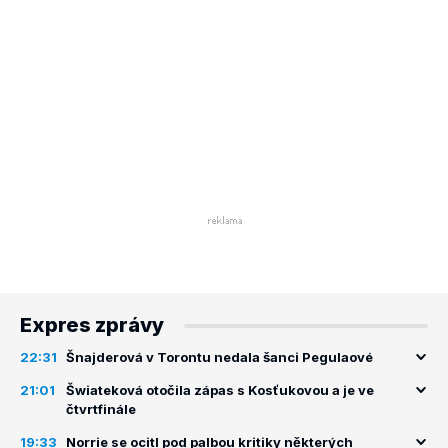
Expres zprávy
22:31
Šnajderová v Torontu nedala šanci Pegulaové
21:01
Šwiateková otočila zápas s Kosťukovou a je ve
čtvrtfinále
19:33
Norrie se ocitl pod palbou kritiky některých