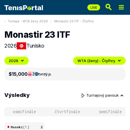
Turnaje - WTA ženy 2026
Monastir 23 ITF - Čtyřhry
Monastir 23 ITF
2026
Tunisko
2026
WTA (ženy) - Čtyřhry
$15,000
Ž
tvrdý p.
Výsledky
Turnajový pavouk
osmifinále
čtvrtfinále
semifinále
Hosoki
[1]
2