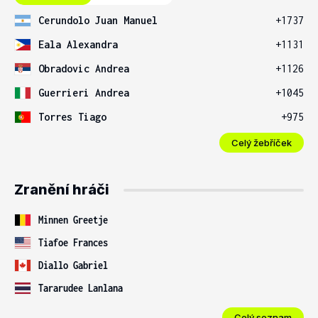
Cerundolo Juan Manuel
+1737
Eala Alexandra
+1131
Obradovic Andrea
+1126
Guerrieri Andrea
+1045
Torres Tiago
+975
Celý žebříček
Zranění hráči
Minnen Greetje
Tiafoe Frances
Diallo Gabriel
Tararudee Lanlana
Celý seznam