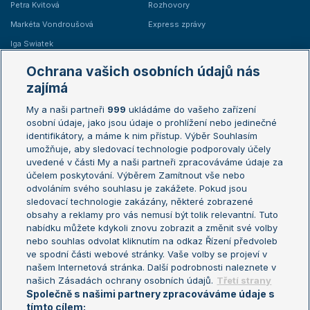
Petra Kvitová
Rozhovory
Markéta Vondroušová
Express zprávy
Iga Swiatek
Marie Bouzková
Ochrana vašich osobních údajů nás
Žebříčky
Kalendář turnajů
zajímá
My a naši partneři
999
ukládáme do vašeho zařízení
Žebříček ATP (muži)
Australian Open
osobní údaje, jako jsou údaje o prohlížení nebo jedinečné
Žebříček WTA (ženy)
French Open
identifikátory, a máme k nim přístup. Výběr Souhlasím
umožňuje, aby sledovací technologie podporovaly účely
Sázkařský žebříček
Wimbledon
uvedené v části My a naši partneři zpracováváme údaje za
US Open
účelem poskytování. Výběrem Zamítnout vše nebo
odvoláním svého souhlasu je zakážete. Pokud jsou
Turnaj mistrů
sledovací technologie zakázány, některé zobrazené
Turnaj mistryň
obsahy a reklamy pro vás nemusí být tolik relevantní. Tuto
Aktualní trendy
nabídku můžete kdykoli znovu zobrazit a změnit své volby
nebo souhlas odvolat kliknutím na odkaz Řízení předvoleb
ve spodní části webové stránky. Vaše volby se projeví v
Fotbalové přestupy
našem Internetová stránka. Další podrobnosti naleznete v
Livesport Daily
našich Zásadách ochrany osobních údajů.
Třetí strany
Společně s našimi partnery zpracováváme údaje s
LS Prague Open
tímto cílem: