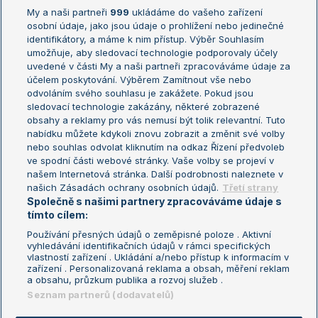
My a naši partneři
999
ukládáme do vašeho zařízení
Žebříček ATP (muži)
Australian Open
osobní údaje, jako jsou údaje o prohlížení nebo jedinečné
Žebříček WTA (ženy)
French Open
identifikátory, a máme k nim přístup. Výběr Souhlasím
umožňuje, aby sledovací technologie podporovaly účely
Sázkařský žebříček
Wimbledon
uvedené v části My a naši partneři zpracováváme údaje za
US Open
účelem poskytování. Výběrem Zamítnout vše nebo
odvoláním svého souhlasu je zakážete. Pokud jsou
Turnaj mistrů
sledovací technologie zakázány, některé zobrazené
Turnaj mistryň
obsahy a reklamy pro vás nemusí být tolik relevantní. Tuto
Aktualní trendy
nabídku můžete kdykoli znovu zobrazit a změnit své volby
nebo souhlas odvolat kliknutím na odkaz Řízení předvoleb
ve spodní části webové stránky. Vaše volby se projeví v
Fotbalové přestupy
našem Internetová stránka. Další podrobnosti naleznete v
Livesport Daily
našich Zásadách ochrany osobních údajů.
Třetí strany
Společně s našimi partnery zpracováváme údaje s
LS Prague Open
tímto cílem:
Používání přesných údajů o zeměpisné poloze . Aktivní
vyhledávání identifikačních údajů v rámci specifických
vlastností zařízení . Ukládání a/nebo přístup k informacím v
Podmínky užití
Nastavení soukromí
zařízení . Personalizovaná reklama a obsah, měření reklam
GDPR a žurnalistika
Reklama
a obsahu, průzkum publika a rozvoj služeb .
Informace o zpracování osobních
Kontakt
Seznam partnerů (dodavatelů)
údajů
Tiráž