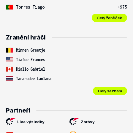
Torres Tiago
+975
Celý žebříček
Zranění hráči
Minnen Greetje
Tiafoe Frances
Diallo Gabriel
Tararudee Lanlana
Celý seznam
Partneři
Live výsledky
Zprávy