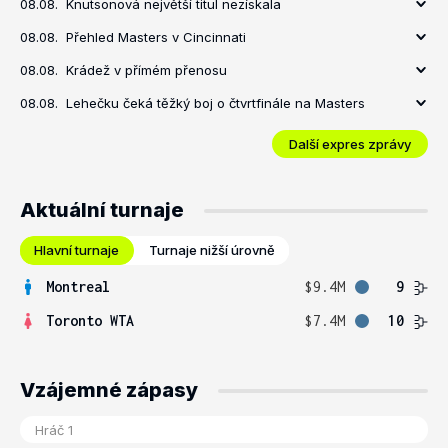
08.08.
Knutsonová největší titul nezískala
08.08.
Přehled Masters v Cincinnati
08.08.
Krádež v přímém přenosu
08.08.
Lehečku čeká těžký boj o čtvrtfinále na Masters
Další expres zprávy
Aktuální turnaje
Hlavní turnaje
Turnaje nižší úrovně
Montreal
$9.4M
9
Toronto WTA
$7.4M
10
Vzájemné zápasy