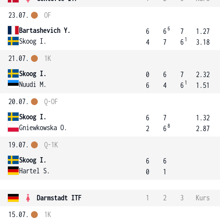
23.07.
OF
6
Bartashevich Y.
6
6
7
1.27
1
Skoog I.
4
7
6
3.18
21.07.
1K
Skoog I.
0
6
7
2.32
1
Nuudi M.
6
4
6
1.51
20.07.
Q-OF
Skoog I.
6
7
1.32
8
Gniewkowska O.
2
6
2.87
19.07.
Q-1K
Skoog I.
6
6
Hartel S.
0
1
Darmstadt ITF
1
2
3
Kurs
15.07.
1K