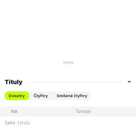
Tituly
Dvouhry
Čtyřhry
Smíšené čtyřhry
Rok
Turnaje
Žádné tituly