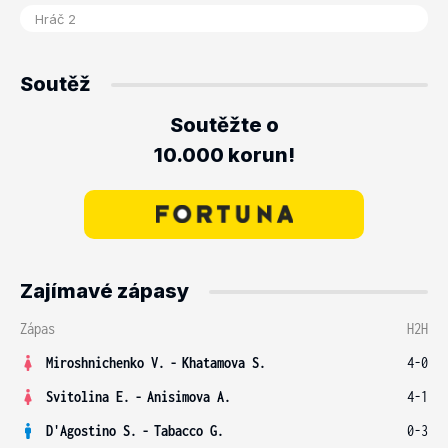
Soutěž
Soutěžte o
10.000 korun!
Zajímavé zápasy
Zápas
H2H
Miroshnichenko V.
-
Khatamova S.
4-0
Svitolina E.
-
Anisimova A.
4-1
D'Agostino S.
-
Tabacco G.
0-3