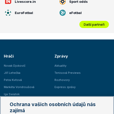
Livescore.in
Sport odds
EuroFotbal
eFotbal
Další partneři
Hráči
Zprávy
Novak Djokovič
Aktuality
Jiří Lehečka
Tenisová Previews
Petra Kvitová
Rozhovory
Markéta Vondroušová
Express zprávy
Iga Swiatek
Marie Bouzková
Ochrana vašich osobních údajů nás
Žebříčky
Kalendář turnajů
zajímá