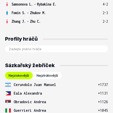
Samsonova L.
-
Rybakina E.
4-2
Fomin S.
-
Zhukov M.
2-3
Zhang J.
-
Zhu C.
2-2
Profily hráčů
Sázkařský žebříček
Nejziskovější
Nejztrátovější
Cerundolo Juan Manuel
+1737
Eala Alexandra
+1131
Obradovic Andrea
+1126
Guerrieri Andrea
+1045