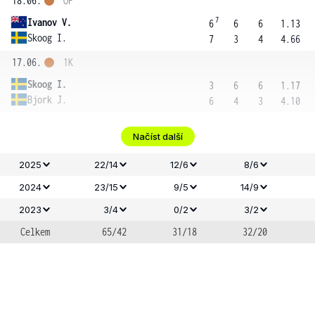
18.06.
OF
7
Ivanov V.
6
6
6
1.13
Skoog I.
7
3
4
4.66
17.06.
1K
Skoog I.
3
6
6
1.17
Bjork J.
6
4
3
4.10
Načíst další
2025
22/14
12/6
8/6
2024
23/15
9/5
14/9
2023
3/4
0/2
3/2
Celkem
65/42
31/18
32/20