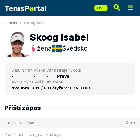
Hráči
Skoog Isabel
Skoog Isabel
žena
Švédsko
Datum nar.:
Výška:
Váha:
Hraje rukou:
-
-
-
Pravá
Aktuální/nejvyšší umístění:
dvouhra: 931. / 931.
čtyřhra: 875. / 855.
Příští zápas
Turnaj a zápas
Kurs
Žádné nadcházející zápasy.