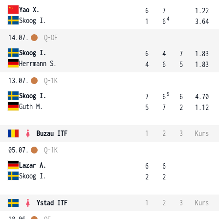
Yao X.
6
7
1.22
4
Skoog I.
1
6
3.64
14.07.
Q-OF
Skoog I.
6
4
7
1.83
Herrmann S.
4
6
5
1.83
13.07.
Q-1K
9
Skoog I.
7
6
6
4.70
Guth M.
5
7
2
1.12
Buzau ITF
1
2
3
Kurs
05.07.
Q-1K
Lazar A.
6
6
Skoog I.
2
2
Ystad ITF
1
2
3
Kurs