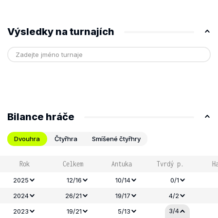
Výsledky na turnajích
Bilance hráče
Dvouhra
Čtyřhra
Smíšené čtyřhry
Rok
Celkem
Antuka
Tvrdý p.
H
2025
12/16
10/14
0/1
2024
26/21
19/17
4/2
3/4
2023
19/21
5/13