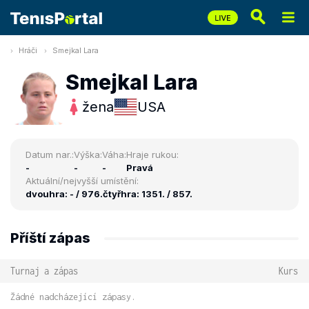
Hráči
Smejkal Lara
Smejkal Lara
žena
USA
Datum nar.:
Výška:
Váha:
Hraje rukou:
-
-
-
Pravá
Aktuální/nejvyšší umístění:
dvouhra: - / 976.
čtyřhra: 1351. / 857.
Příští zápas
Turnaj a zápas
Kurs
Žádné nadcházející zápasy.