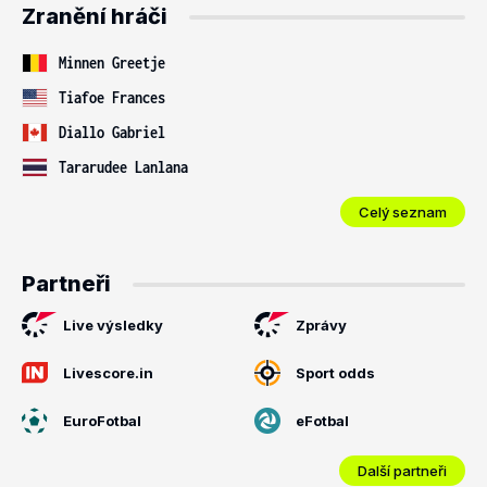
Zranění hráči
Minnen Greetje
Tiafoe Frances
Diallo Gabriel
Tararudee Lanlana
Celý seznam
Partneři
Live výsledky
Zprávy
Livescore.in
Sport odds
EuroFotbal
eFotbal
Další partneři