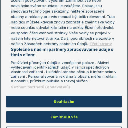
účelem poskytování. Výběrem Zamítnout vše nebo
odvoláním svého souhlasu je zakážete. Pokud jsou
Turnaj mistrů
sledovací technologie zakázány, některé zobrazené
Turnaj mistryň
obsahy a reklamy pro vás nemusí být tolik relevantní. Tuto
Aktualní trendy
nabídku můžete kdykoli znovu zobrazit a změnit své volby
nebo souhlas odvolat kliknutím na odkaz Řízení předvoleb
ve spodní části webové stránky. Vaše volby se projeví v
Fotbalové přestupy
našem Internetová stránka. Další podrobnosti naleznete v
Livesport Daily
našich Zásadách ochrany osobních údajů.
Třetí strany
Společně s našimi partnery zpracováváme údaje s
LS Prague Open
tímto cílem:
Používání přesných údajů o zeměpisné poloze . Aktivní
vyhledávání identifikačních údajů v rámci specifických
vlastností zařízení . Ukládání a/nebo přístup k informacím v
Podmínky užití
Nastavení soukromí
zařízení . Personalizovaná reklama a obsah, měření reklam
GDPR a žurnalistika
Reklama
a obsahu, průzkum publika a rozvoj služeb .
Informace o zpracování osobních
Kontakt
Seznam partnerů (dodavatelů)
údajů
Tiráž
Souhlasím
Copyright © 2008-2026 TenisPortal.cz. Využíváme zpravodajství ČTK.
Zamítnout vše