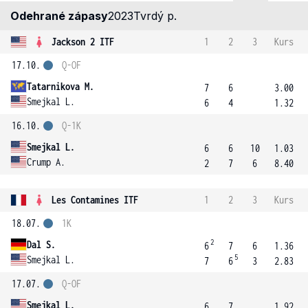
Odehrané zápasy
2023
Tvrdý p.
Jackson 2 ITF
1
2
3
Kurs
17.10.
Q-OF
Tatarnikova M.
7
6
3.00
Smejkal L.
6
4
1.32
16.10.
Q-1K
Smejkal L.
6
6
10
1.03
Crump A.
2
7
6
8.40
Les Contamines ITF
1
2
3
Kurs
18.07.
1K
2
Dal S.
6
7
6
1.36
5
Smejkal L.
7
6
3
2.83
17.07.
Q-OF
Smejkal L.
6
7
1.92