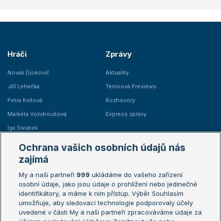
Hráči
Zprávy
Novak Djokovič
Aktuality
Jiří Lehečka
Tenisová Previews
Petra Kvitová
Rozhovory
Markéta Vondroušová
Express zprávy
Iga Swiatek
Marie Bouzková
Ochrana vašich osobních údajů nás
Žebříčky
Kalendář turnajů
zajímá
My a naši partneři
999
ukládáme do vašeho zařízení
Žebříček ATP (muži)
Australian Open
osobní údaje, jako jsou údaje o prohlížení nebo jedinečné
Žebříček WTA (ženy)
French Open
identifikátory, a máme k nim přístup. Výběr Souhlasím
umožňuje, aby sledovací technologie podporovaly účely
Sázkařský žebříček
Wimbledon
uvedené v části My a naši partneři zpracováváme údaje za
US Open