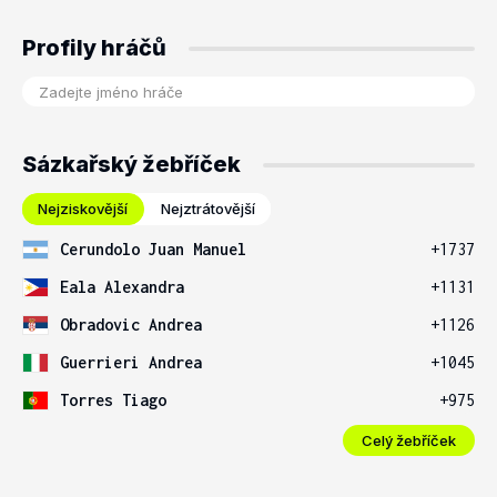
Profily hráčů
Sázkařský žebříček
Nejziskovější
Nejztrátovější
Cerundolo Juan Manuel
+1737
Eala Alexandra
+1131
Obradovic Andrea
+1126
Guerrieri Andrea
+1045
Torres Tiago
+975
Celý žebříček