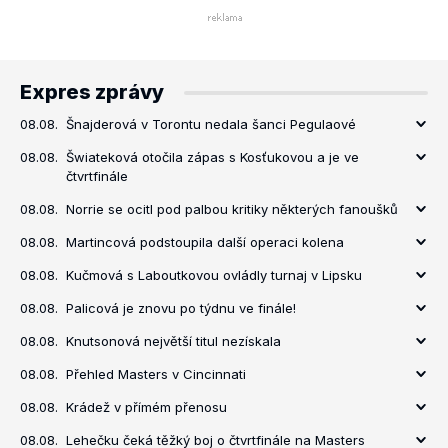
Expres zprávy
08.08.
Šnajderová v Torontu nedala šanci Pegulaové
08.08.
Šwiateková otočila zápas s Kosťukovou a je ve
čtvrtfinále
08.08.
Norrie se ocitl pod palbou kritiky některých fanoušků
08.08.
Martincová podstoupila další operaci kolena
08.08.
Kučmová s Laboutkovou ovládly turnaj v Lipsku
08.08.
Palicová je znovu po týdnu ve finále!
08.08.
Knutsonová největší titul nezískala
08.08.
Přehled Masters v Cincinnati
08.08.
Krádež v přímém přenosu
08.08.
Lehečku čeká těžký boj o čtvrtfinále na Masters