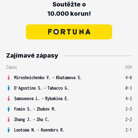
Soutěžte o
10.000 korun!
Zajímavé zápasy
Zápas
H2H
Miroshnichenko V.
-
Khatamova S.
4-0
D'Agostino S.
-
Tabacco G.
0-3
Samsonova L.
-
Rybakina E.
4-2
Fomin S.
-
Zhukov M.
2-3
Zhang J.
-
Zhu C.
2-2
Lootsma N.
-
Koenders R.
2-1