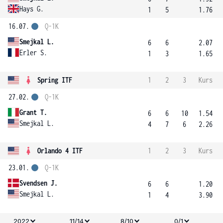
Hays G.
1
5
1.76
16.07.
Q-1K
Smejkal L.
6
6
2.07
Erler S.
1
3
1.65
Spring ITF
1
2
3
Kurs
27.02.
Q-1K
Grant T.
6
6
10
1.54
Smejkal L.
4
7
6
2.26
Orlando 4 ITF
1
2
3
Kurs
23.01.
Q-1K
Svendsen J.
6
6
1.20
Smejkal L.
1
4
3.90
2022
11/14
8/10
0/1