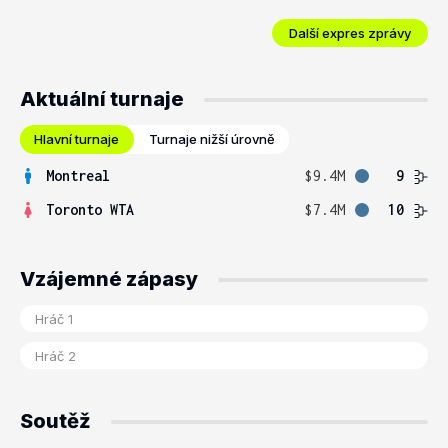
Další expres zprávy
Aktuální turnaje
Hlavní turnaje
Turnaje nižší úrovně
Montreal
$9.4M
9
Toronto WTA
$7.4M
10
Vzájemné zápasy
Soutěž