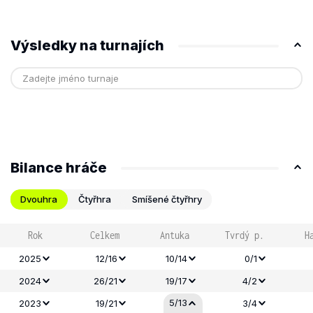
Výsledky na turnajích
Bilance hráče
Dvouhra
Čtyřhra
Smíšené čtyřhry
Rok
Celkem
Antuka
Tvrdý p.
H
2025
12/16
10/14
0/1
2024
26/21
19/17
4/2
5/13
2023
19/21
3/4