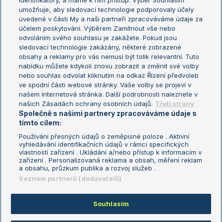
identifikátory, a máme k nim přístup. Výběr Souhlasím
umožňuje, aby sledovací technologie podporovaly účely
Sázkařský žebříček
Wimbledon
uvedené v části My a naši partneři zpracováváme údaje za
US Open
účelem poskytování. Výběrem Zamítnout vše nebo
odvoláním svého souhlasu je zakážete. Pokud jsou
Turnaj mistrů
sledovací technologie zakázány, některé zobrazené
Turnaj mistryň
obsahy a reklamy pro vás nemusí být tolik relevantní. Tuto
Aktualní trendy
nabídku můžete kdykoli znovu zobrazit a změnit své volby
nebo souhlas odvolat kliknutím na odkaz Řízení předvoleb
ve spodní části webové stránky. Vaše volby se projeví v
Fotbalové přestupy
našem Internetová stránka. Další podrobnosti naleznete v
Livesport Daily
našich Zásadách ochrany osobních údajů.
Třetí strany
Společně s našimi partnery zpracováváme údaje s
LS Prague Open
tímto cílem:
Používání přesných údajů o zeměpisné poloze . Aktivní
vyhledávání identifikačních údajů v rámci specifických
vlastností zařízení . Ukládání a/nebo přístup k informacím v
Podmínky užití
Nastavení soukromí
zařízení . Personalizovaná reklama a obsah, měření reklam
GDPR a žurnalistika
Reklama
a obsahu, průzkum publika a rozvoj služeb .
Informace o zpracování osobních
Kontakt
Seznam partnerů (dodavatelů)
údajů
Tiráž
Souhlasím
Copyright © 2008-2026 TenisPortal.cz. Využíváme zpravodajství ČTK.