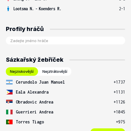
Lootsma N.
-
Koenders R.
2-1
Profily hráčů
Sázkařský žebříček
Nejziskovější
Nejztrátovější
Cerundolo Juan Manuel
+1737
Eala Alexandra
+1131
Obradovic Andrea
+1126
Guerrieri Andrea
+1045
Torres Tiago
+975