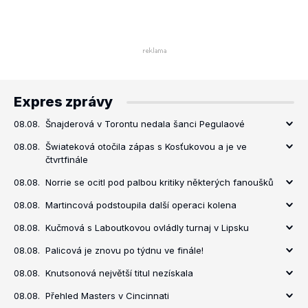
Expres zprávy
08.08.
Šnajderová v Torontu nedala šanci Pegulaové
08.08.
Šwiateková otočila zápas s Kosťukovou a je ve
čtvrtfinále
08.08.
Norrie se ocitl pod palbou kritiky některých fanoušků
08.08.
Martincová podstoupila další operaci kolena
08.08.
Kučmová s Laboutkovou ovládly turnaj v Lipsku
08.08.
Palicová je znovu po týdnu ve finále!
08.08.
Knutsonová největší titul nezískala
08.08.
Přehled Masters v Cincinnati