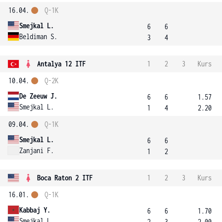
16.04.
Q-1K
Smejkal L.
6
6
Beldiman S.
3
4
Antalya 12 ITF
1
2
3
Kurs
10.04.
Q-2K
De Zeeuw J.
6
6
1.57
Smejkal L.
1
4
2.20
09.04.
Q-1K
Smejkal L.
6
6
Zanjani F.
1
2
Boca Raton 2 ITF
1
2
3
Kurs
16.01.
Q-1K
Kabbaj Y.
6
6
1.70
Smejkal L.
2
3
2.00