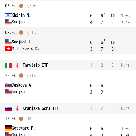
03.07.
Q-OF
8
Khirin N.
6
6
10
1.05
Smejkal L.
4
7
3
7.40
02.07.
Q-1K
7
Smejkal L.
6
6
10
Milenkovic K.
3
7
8
Tarvisio ITF
1
2
3
Kurs
25.06.
Q-1K
Jaskova A.
6
6
Smejkal L.
3
2
Kranjska Gora ITF
1
2
3
Kurs
13.06.
1K
Gettwart F.
6
6
1.06
Smejkal L.
4
3
6.91