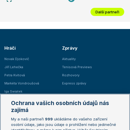
Další partneři
Hráči
Zprávy
Novak Djokovič
Aktuality
Jiří Lehečka
Tenisová Previews
Petra Kvitová
Rozhovory
Markéta Vondroušová
Express zprávy
Iga Swiatek
Marie Bouzková
Ochrana vašich osobních údajů nás
Žebříčky
Kalendář turnajů
zajímá
My a naši partneři
999
ukládáme do vašeho zařízení
Žebříček ATP (muži)
Australian Open
osobní údaje, jako jsou údaje o prohlížení nebo jedinečné
Žebříček WTA (ženy)
French Open