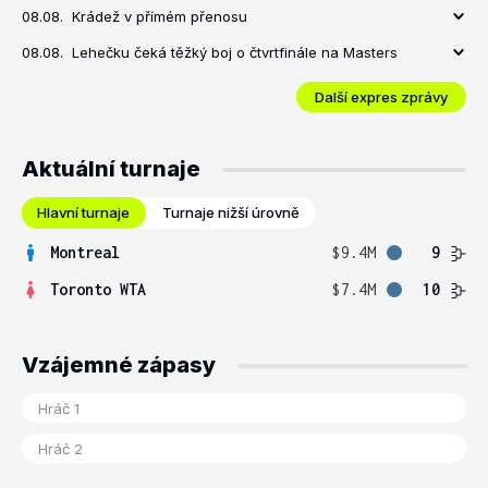
08.08.
Krádež v přímém přenosu
08.08.
Lehečku čeká těžký boj o čtvrtfinále na Masters
Další expres zprávy
Aktuální turnaje
Hlavní turnaje
Turnaje nižší úrovně
Montreal
$9.4M
9
Toronto WTA
$7.4M
10
Vzájemné zápasy