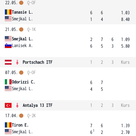
22.05.
Q-OF
Tanasie L.
6
6
1.03
Smejkal L.
1
4
8.40
21.05.
Q-1K
Smejkal L.
2
7
6
1.09
Lanisek A.
6
5
3
5.80
Portschach ITF
1
2
3
Kurs
07.05.
Q-OF
Odorizzi C.
6
7
Smejkal L.
4
5
Antalya 13 ITF
1
2
3
Kurs
17.04.
Q-2K
Tiron E.
7
6
1.39
1
Smejkal L.
6
2
2.70