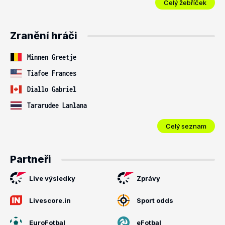
Celý žebříček
Zranění hráči
Minnen Greetje
Tiafoe Frances
Diallo Gabriel
Tararudee Lanlana
Celý seznam
Partneři
Live výsledky
Zprávy
Livescore.in
Sport odds
EuroFotbal
eFotbal