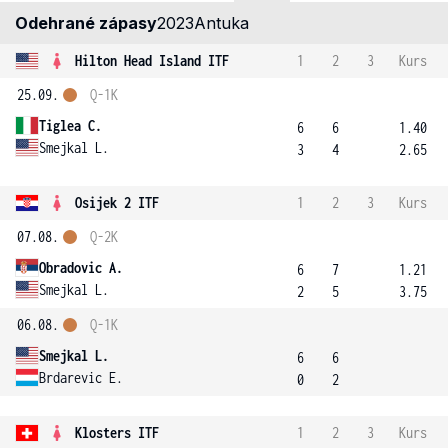
Odehrané zápasy
2023
Antuka
Hilton Head Island ITF
1
2
3
Kurs
25.09.
Q-1K
Tiglea C.
6
6
1.40
Smejkal L.
3
4
2.65
Osijek 2 ITF
1
2
3
Kurs
07.08.
Q-2K
Obradovic A.
6
7
1.21
Smejkal L.
2
5
3.75
06.08.
Q-1K
Smejkal L.
6
6
Brdarevic E.
0
2
Klosters ITF
1
2
3
Kurs