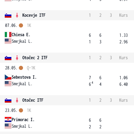
Kocevje ITF
1
2
3
Kurs
07.06.
1K
Chiesa E.
6
6
1.33
Smejkal L.
1
3
2.96
Otočec 2 ITF
1
2
3
Kurs
28.05.
Q-1K
Sebestova I.
7
6
1.06
4
Smejkal L.
6
4
6.40
Otočec ITF
1
2
3
Kurs
23.05.
1K
Primorac I.
6
6
Smejkal L.
2
2