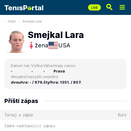
Hráči
Smejkal Lara
Smejkal Lara
žena
USA
Datum nar.:
Výška:
Váha:
Hraje rukou:
-
-
-
Pravá
Aktuální/nejvyšší umístění:
dvouhra: - / 976.
čtyřhra: 1351. / 857.
Příští zápas
Turnaj a zápas
Kurs
Žádné nadcházející zápasy.