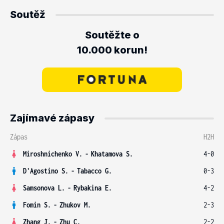
Soutěž
Soutěžte o
10.000 korun!
Zajímavé zápasy
Zápas
H2H
Miroshnichenko V.
-
Khatamova S.
4-0
D'Agostino S.
-
Tabacco G.
0-3
Samsonova L.
-
Rybakina E.
4-2
Fomin S.
-
Zhukov M.
2-3
Zhang J.
-
Zhu C.
2-2